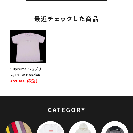
最近チェックした商品
Supreme シュプリー
ム 19FW Bandana
Box Logo Tee バン
¥59,800
(税込)
ダナボックスロゴTシ
ャツ ピンク
CATEGORY