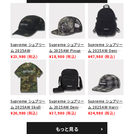
ャップ ブラック
Supreme シュプリー
Supreme シュプリー
Supreme シュプリー
ム 2025AW
ム 2025AW Pinup
ム 2025AW Denim
Overdyed Camp
¥23,980
(税込)
Mesh Back 5-Panel
¥18,980
(税込)
Backpack デニム バ
¥47,980
(税込)
Cap オーバーダイド
Capピンアップ メッシ
ックパック ブラック
キャンプキャップ ブ
ュバック 5パネルキャ
ラック
ップ トゥルーティン
バーHTC フォールカ
モ
Supreme シュプリー
Supreme シュプリー
Supreme シュプリー
ム 2025AW Skull
ム 2025AW Denim
ム 2025AW Harris
Tee スカル Tシャ
¥20,980
(税込)
Shoulder Bag デニ
¥37,980
(税込)
Tweed Camp Cap
¥24,980
(税込)
ツ ウッドランドカモ
ム ショルダーバッグ
ハリスツイード キャ
ブラック
ンプキャップ ブラック
もっと見る