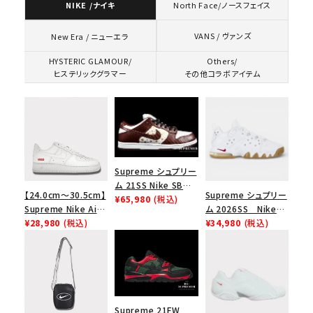
NIKE /ナイキ
North Face/ノースフェイス
VANS / ヴァンズ
New Era / ニューエラ
HYSTERIC GLAMOUR/
Others/
ヒステリックグラマー
その他コラボアイテム
Supreme シュプリー
ム 21SS Nike SB
【24.0cm～30.5cm】
Supreme シュプリー
Dunk Low ナイキSB
¥65,980
(税込)
Supreme Nike Air
ム 2026SS Nike
ダンクロウ スニーカ
Force 1 Low シュプ
¥28,980
(税込)
SB Air Max 2 CB 94
¥34,980
(税込)
ー ブラウン
リーム ナイキエアフォ
Low SP ナイキ SB
ース１スニーカー シ
エアマックス2 CB 94
ューズ ホワイト
ロー SP ホワイト
Supreme 21FW