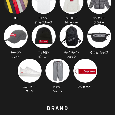
ALL
Tシャツ・
パーカー・
ジャケット・
ロングスリーブ
トレーナー
アウター
キャップ・
ニット帽・
バックパック・
その他バッグ類
ハット
ビーニー
リュック
スニーカー・
パンツ・
アクセサリー
ブーツ
ショーツ
BRAND