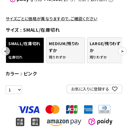
パンツ・ショーツ
アクセサリー
サイズごとに価格が異なりますので、ご確認ください
COLLABORATION BRAND
サイズ
SMALL/在庫切れ
SEASON
SMALL/在庫切れ
MEDIUM/残りわ
LARGE/残りわず
ずか
か
CONTENTS
在庫切れ
残りわずか
残りわずか
ACCOUNT MENU
カラー
ピンク
ようこそ ゲスト 様
お気に入りに登録する
meeting_room
person
ログイン
会員登録
Follow us