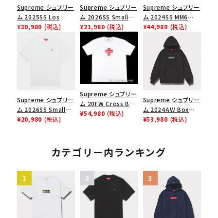
Supreme シュプリー
Supreme シュプリー
Supreme シュプリー
ム 2025SS Los
ム 2026SS Small
ム 2024SS MM6
Angeles Fire Relief
¥30,980
(税込)
Box Tee スモールボ
¥21,980
(税込)
Maison Margiela
¥44,980
(税込)
Box Logo Tee ファ
ックスTシャツ ブラッ
Box Logo Tee MM6
イヤーリリーフボック
ク
メゾンマルジェラボッ
スロゴTシャツ ホワ
クスロゴTシャツ ホ
イト 白
ワイト 白
Supreme シュプリー
Supreme シュプリー
Supreme シュプリー
ム 20FW Cross Box
ム 2026SS Small
ム 2024AW Box
Logo Tee クロスボ
¥54,980
(税込)
Box Tee スモールボ
¥20,980
(税込)
Logo Hooded
¥53,980
(税込)
ックスロゴＴシャツ ホ
ックスTシャツ ホワイ
Sweatshirt ボック
ワイト
ト
スロゴフードパーカー
ブラック 黒
カテゴリー内ランキング