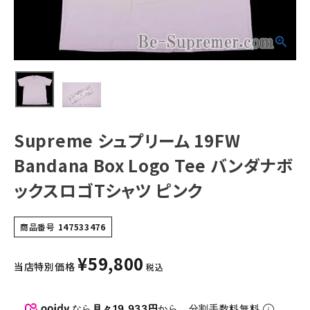
Tシャツ ピンク
NEW ITEMS
CATEGORY
Tシャツ・ロングスリーブ
パーカー・トレーナー
Supreme シュプリーム 19FW
ジャケット・アウター
Bandana Box Logo Tee バンダナボ
キャップ・ハット
ックスロゴTシャツ ピンク
ニット帽・ビーニー
商品番号
147533476
バックパック・リュック
その他バッグ類
¥
59,800
当店特別価格
税込
スニーカー・ブーツ
なら
月々19,933円
から。分割手数料無料