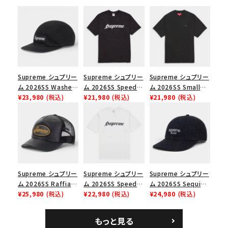
シーズンから探す
並び順
価格から探す
Supreme シュプリー
Supreme シュプリー
Supreme シュプリー
ム 2026SS Washed
ム 2026SS Speed
ム 2026SS Small
円 ～
円
Chino Twill Camp
¥23,980
(税込)
Tee スピードTシャツ
¥21,980
(税込)
Box Tee スモールボ
¥21,980
(税込)
Cap ウォッシュド チ
ブラック
ックスTシャツ ブラッ
在庫のない商品を表示する
ノツイル キャンプキャ
ク
ップ ブラック
絞り込んで検索する
Supreme シュプリー
Supreme シュプリー
Supreme シュプリー
ム 2026SS Raffia
ム 2026SS Speed
ム 2026SS Sequin
Mesh Back 5-Panel
¥25,980
(税込)
Tee スピードTシャツ
¥22,980
(税込)
Denim Classic
¥24,980
(税込)
ラフィアメッシュバック
ホワイト
Logo 6-Panel シ
5パネルキャップ ブラ
ークインデニム クラ
もっと見る
ック
シックロゴ 6パネルキ