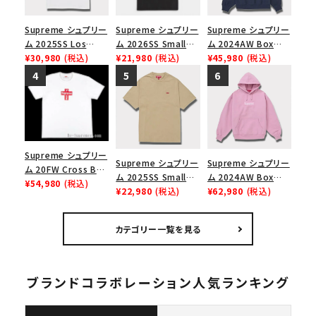
Supreme シュプリー
Supreme シュプリー
Supreme シュプリー
ム 2025SS Los
ム 2026SS Small
ム 2024AW Box
Angeles Fire Relief
¥30,980
(税込)
Box Tee スモールボ
¥21,980
(税込)
Logo Hooded
¥45,980
(税込)
Box Logo Tee ファ
ックスTシャツ ブラッ
Sweatshirt ボック
イヤーリリーフボック
ク
スロゴフードパーカー
スロゴTシャツ ホワ
ネイビー 紺
イト 白
Supreme シュプリー
Supreme シュプリー
Supreme シュプリー
ム 20FW Cross Box
ム 2025SS Small
ム 2024AW Box
Logo Tee クロスボ
¥54,980
(税込)
Box Tee スモールボ
¥22,980
(税込)
Logo Hooded
¥62,980
(税込)
ックスロゴＴシャツ ホ
ックスTシャツ タン
Sweatshirt ボック
ワイト
スロゴフードパーカー
カテゴリー一覧を見る
ダスティーピンク
ブランドコラボレーション人気ランキング