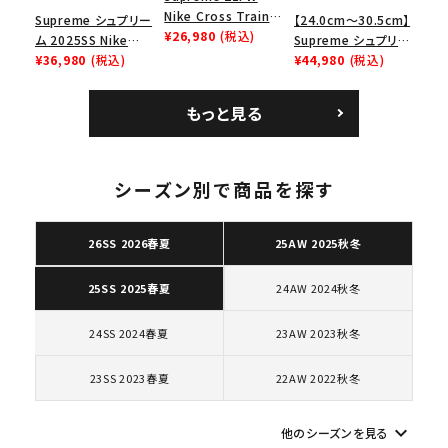
Nike Cross Trainer
Supreme シュプリー
【24.0cm～30.5cm】
Low ナイキクロスト
¥26,980
(税込)
ム 2025SS Nike
Supreme シュプリー
レイナーロウ シュー
Leather Shoulder
¥36,980
(税込)
ム 2023AW Nike
¥44,980
(税込)
ズ ブラック
Bag ナイキレザーシ
Courtposite ナイキ
ョルダーバッグ ブラッ
コートポジット スニー
もっと見る
ク 黒
カー ホワイト 白
シーズン別で商品を探す
キーワードから探す
search
26SS 2026春夏
25AW 2025秋冬
人気ワード
2026SS
2025AW
2025SS
Tシャツ・ロングスリーブ
キャップ・ハット
パーカー・クルーネック
24AW 2024秋冬
25SS 2025春夏
ショルダー・ウエストバッグ
ボックスロゴ
ブラックスウェット
24SS 2024春夏
23AW 2023秋冬
カテゴリーから探す
23SS 2023春夏
22AW 2022秋冬
コラボレーションブランドから探す
keyboard_arrow_down
他のシーズンを見る