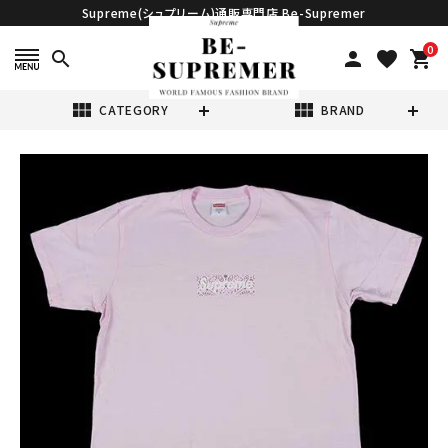
Supreme(シュプリーム)通販専門店 Be-Supremer
0
search
person
favorite
shopping_cart
view_module
view_module
CATEGORY
BRAND
search
Supreme シュプ
リーム 19FW
Bandana Box
¥59,800
(税込)
Logo Tee バン
ダナボックスロゴ