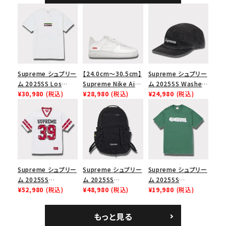
Supreme シュプリー
【24.0cm～30.5cm】
Supreme シュプリー
ム 2025SS Los
Supreme Nike Air
ム 2025SS Washed
Angeles Fire Relief
¥30,980
(税込)
Force 1 Low シュプ
¥28,980
(税込)
Chino Twill Camp
¥24,980
(税込)
Box Logo Tee ファ
リーム ナイキエアフォ
Cap ウォッシュチノツ
イヤーリリーフボック
ース１スニーカー シ
イルキャンプキャップ
スロゴTシャツ ホワ
ューズ ホワイト
ブラック 黒
イト 白
Supreme シュプリー
Supreme シュプリー
Supreme シュプリー
ム 2025SS
ム 2025SS
ム 2025SS
Bandana Football
¥52,980
(税込)
Backpack バックパッ
¥48,980
(税込)
Homerun Tee ホー
¥19,980
(税込)
Jersey バンダナ フッ
ク ブラック 黒
ムランTシャツ ライト
トボール ジャージ ホ
パイン
もっと見る
ワイト