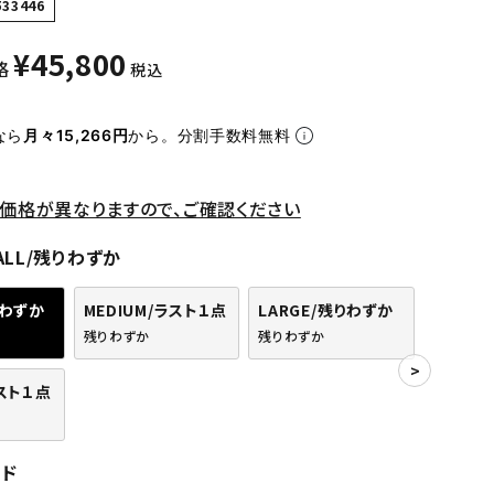
533446
¥
45,800
格
税込
なら
月々15,266円
から。分割手数料無料
価格が異なりますので、ご確認ください
ALL/残りわずか
りわずか
MEDIUM/ラスト１点
LARGE/残りわずか
残りわずか
残りわずか
ラスト１点
ッド