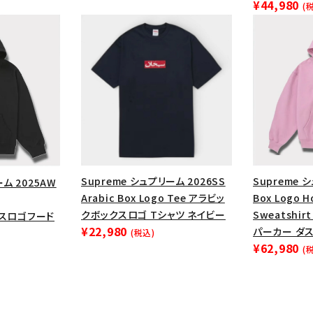
¥44,980
円 ～
円
(
Tシャツ・ロングスリーブ
キャ
パーカー・クルーネック
ショル
ボックスロゴ
ブラックスウェッ
在庫のない商品を表示する
絞り込んで検索する
Supreme シュプリーム 2026SS
Supreme 
ーム 2025AW
Arabic Box Logo Tee アラビッ
Box Logo 
クボックスロゴ Tシャツ ネイビー
Sweatshi
ックスロゴフード
¥22,980
パーカー ダ
(税込)
¥62,980
(