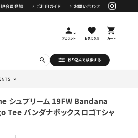
新規会員登録
ご利用ガイド
お問い合わせ
person
favorite
shopping_cart
アカウント
お気に入り
カート
search
絞り込んで検索する
ENTS
me シュプリーム 19FW Bandana
ogo Tee バンダナボックスロゴTシャ
ド