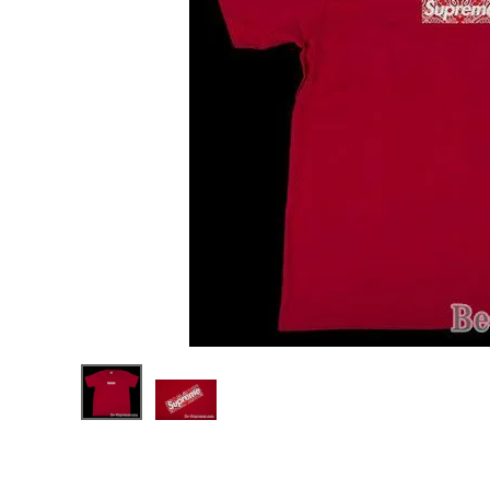
Supreme
シュプリー
ム 19FW
¥45,800
Bandana
(税込)
Box
Logo
Tee バン
ダナボック
スロゴTシ
ャツ レッド
NEW ITEMS
CATEGORY
Tシャツ・ロングスリーブ
パーカー・トレーナー
ジャケット・アウター
キャップ・ハット
ニット帽・ビーニー