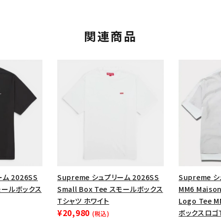
関連商品
カテゴリーから探す
コラボレーションブ
ム 2026SS
Supreme シュプリーム 2026SS
Supreme 
rch
 スモールボックス
Small Box Tee スモールボックス
MM6 Maison
Tシャツ ホワイト
Logo Tee
価格から探す
人気ワード
¥20,980
ボックスロゴT
(税込)
2026SS
2025AW
2025S