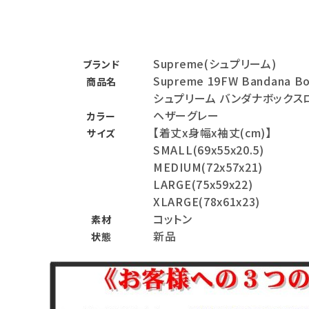
バックパック・リュック
その他バッグ類
Supreme(シュプリーム)
ブランド
スニーカー・ブーツ
Supreme 19FW Bandana Bo
商品名
シュプリーム バンダナボックス
パンツ・ショーツ
ヘザーグレー
カラー
【着丈x身幅x袖丈(cm)】
アクセサリー
サイズ
SMALL(69x55x20.5)
COLLABORATION BRAND
MEDIUM(72x57x21)
LARGE(75x59x22)
SEASON
XLARGE(78x61x23)
コットン
素材
新品
CONTENTS
状態
ACCOUNT MENU
ようこそ ゲスト 様