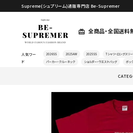
Supreme(シュプリーム)通販専門店 Be-Supremer
全商品・全国送料
card_giftcard
人気ワー
2026SS
2025AW
2025SS
Tシャツ・ロングスリー
ド
パーカー・クルーネック
ショルダー・ウエストバッグ
ボッ
CATEG
search