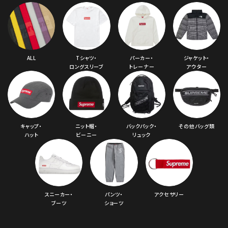
ALL
Tシャツ・
パーカー・
ジャケット・
ロングスリーブ
トレーナー
アウター
キャップ・
ニット帽・
バックパック・
その他バッグ類
ハット
ビーニー
リュック
スニーカー・
パンツ・
アクセサリー
ブーツ
ショーツ