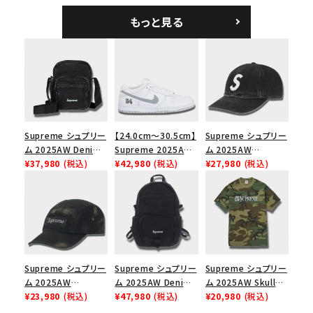
ークインデニム クラ
もっと見る
シックロゴ 6パネルキ
ャップ ブラック
Supreme シュプリー
【24.0cm～30.5cm】
Supreme シュプリー
ム 2025AW Denim
Supreme 2025AW
ム 2025AW
Shoulder Bag デニ
¥37,980
(税込)
Nike SB Dunk Low
¥42,980
(税込)
Pigment Coated
¥27,980
(税込)
ム ショルダーバッグ
ナイキ SB ダンク ロ
2-Tone S Logo 6-
ブラック
ー スニーカー ホワイ
Panel Cap ピグメン
ト
トコーテッド 2トーン
エスロゴ 6パネルキャ
ップ ブラック
Supreme シュプリー
Supreme シュプリー
Supreme シュプリー
ム 2025AW
ム 2025AW Denim
ム 2025AW Skull
Overdyed Camp
¥23,980
(税込)
Backpack デニム バ
¥47,980
(税込)
Tee スカル Tシャ
¥20,980
(税込)
Cap オーバーダイド
ックパック ブラック
ツ ウッドランドカモ