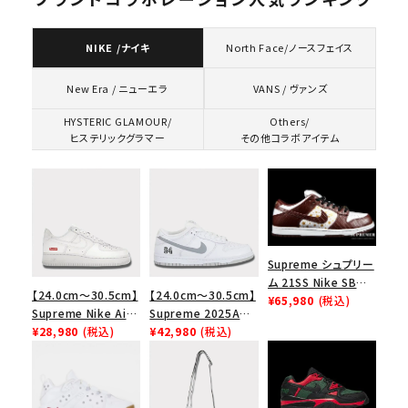
NIKE /ナイキ
North Face/ノースフェイス
VANS / ヴァンズ
New Era / ニューエラ
HYSTERIC GLAMOUR/
Others/
ヒステリックグラマー
その他コラボアイテム
Supreme シュプリー
ム 21SS Nike SB
【24.0cm～30.5cm】
【24.0cm～30.5cm】
Dunk Low ナイキSB
¥65,980
(税込)
Supreme Nike Air
Supreme 2025AW
ダンクロウ スニーカ
Force 1 Low シュプ
¥28,980
(税込)
Nike SB Dunk Low
¥42,980
(税込)
ー ブラウン
リーム ナイキエアフォ
ナイキ SB ダンク ロ
ース１スニーカー シ
ー スニーカー ホワイ
ューズ ホワイト
ト