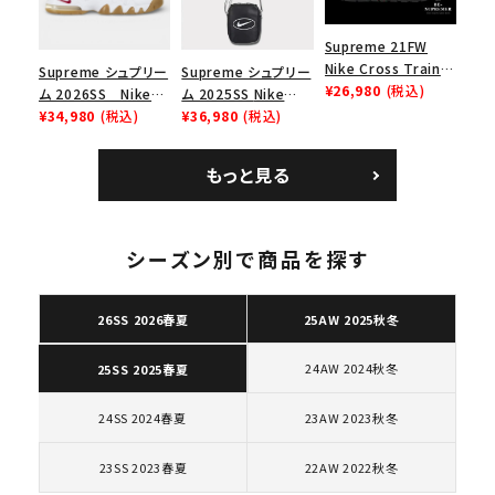
Supreme 21FW
Nike Cross Trainer
Supreme シュプリー
Supreme シュプリー
Low ナイキクロスト
¥26,980
(税込)
ム 2026SS Nike
ム 2025SS Nike
レイナーロウ シュー
SB Air Max 2 CB 94
¥34,980
(税込)
Leather Shoulder
¥36,980
(税込)
ズ ブラック
Low SP ナイキ SB
Bag ナイキレザーシ
エアマックス2 CB 94
ョルダーバッグ ブラッ
もっと見る
ロー SP ホワイト
ク 黒
キーワードから探す
シーズン別で商品を探す
search
人気ワード
2026SS
2025AW
2025SS
Tシャツ・ロングスリーブ
26SS 2026春夏
25AW 2025秋冬
キャップ・ハット
パーカー・クルーネック
ショルダー・ウエストバッグ
ボックスロゴ
ブラックスウェット
24AW 2024秋冬
25SS 2025春夏
カテゴリーから探す
24SS 2024春夏
23AW 2023秋冬
コラボレーションブランドから探す
23SS 2023春夏
22AW 2022秋冬