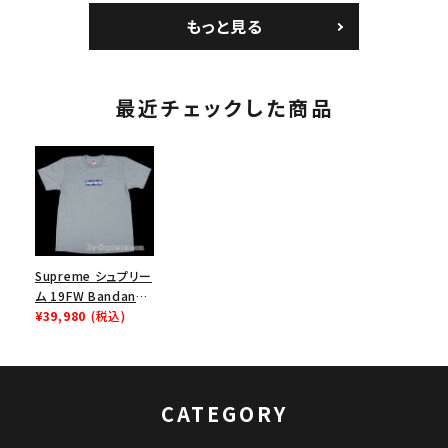
トボール ジャージ ホ
パイン
もっと見る
ワイト
最近チェックした商品
Supreme シュプリー
ム 19FW Bandana
Box Logo Tee バン
¥39,980
(税込)
ダナボックスロゴTシ
ャツ ヘザーグレー
CATEGORY