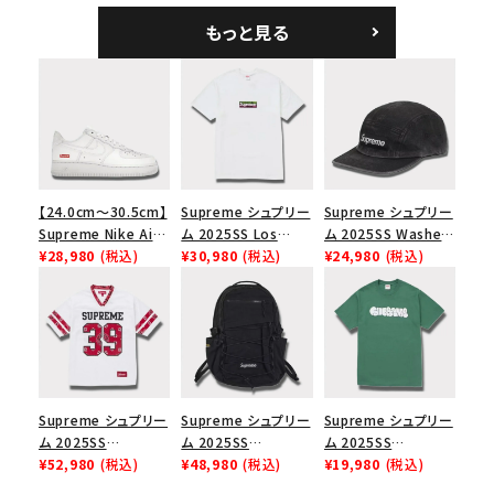
キャンプキャップ ブ
もっと見る
ラック
【24.0cm～30.5cm】
Supreme シュプリー
Supreme シュプリー
Supreme Nike Air
ム 2025SS Los
ム 2025SS Washed
Force 1 Low シュプ
¥28,980
(税込)
Angeles Fire Relief
¥30,980
(税込)
Chino Twill Camp
¥24,980
(税込)
リーム ナイキエアフォ
Box Logo Tee ファ
Cap ウォッシュチノツ
ース１スニーカー シ
イヤーリリーフボック
イルキャンプキャップ
ューズ ホワイト
スロゴTシャツ ホワ
ブラック 黒
イト 白
Supreme シュプリー
Supreme シュプリー
Supreme シュプリー
ム 2025SS
ム 2025SS
ム 2025SS
Bandana Football
¥52,980
(税込)
Backpack バックパッ
¥48,980
(税込)
Homerun Tee ホー
¥19,980
(税込)
Jersey バンダナ フッ
ク ブラック 黒
ムランTシャツ ライト