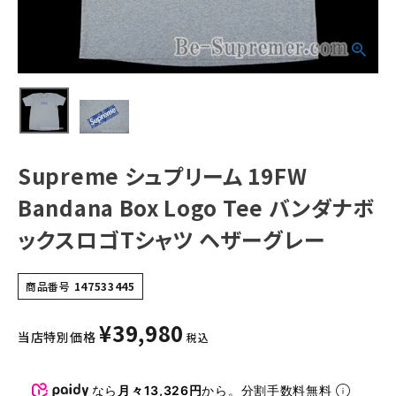
Tシャツ ヘザーグ
レー
NEW ITEMS
CATEGORY
Tシャツ・ロングスリーブ
パーカー・トレーナー
Supreme シュプリーム 19FW
ジャケット・アウター
Bandana Box Logo Tee バンダナボ
キャップ・ハット
ックスロゴTシャツ ヘザーグレー
ニット帽・ビーニー
商品番号
147533445
バックパック・リュック
¥
39,980
その他バッグ類
当店特別価格
税込
スニーカー・ブーツ
なら
月々13,326円
から。分割手数料無料