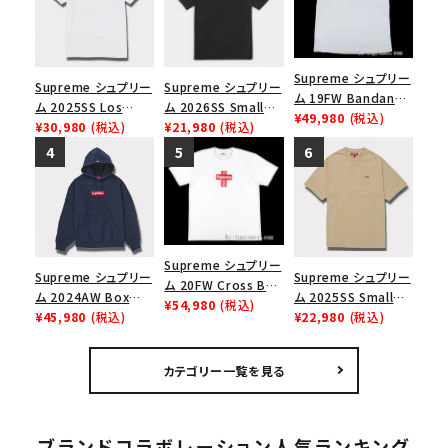
Supreme シュプリー
Supreme シュプリー
Supreme シュプリー
ム 19FW Bandana
ム 2025SS Los
ム 2026SS Small
Box Logo Tee バン
¥49,980
(税込)
Angeles Fire Relief
¥30,980
(税込)
Box Tee スモールボ
¥21,980
(税込)
ダナボックスロゴTシ
Box Logo Tee ファ
ックスTシャツ ブラッ
ャツ ホワイト
イヤーリリーフボック
ク
スロゴTシャツ ホワ
イト 白
Supreme シュプリー
Supreme シュプリー
Supreme シュプリー
ム 20FW Cross Box
ム 2024AW Box
ム 2025SS Small
Logo Tee クロスボ
¥54,980
(税込)
Logo Hooded
¥45,980
(税込)
Box Tee スモールボ
¥22,980
(税込)
ックスロゴＴシャツ ホ
Sweatshirt ボック
ックスTシャツ タン
ワイト
スロゴフードパーカー
カテゴリー一覧を見る
ネイビー 紺
ブランドコラボレーション人気ランキング