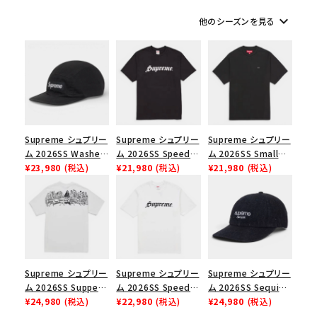
keyboard_arrow_down
他のシーズンを見る
シーズンから探す
並び順
価格から探す
Supreme シュプリー
Supreme シュプリー
Supreme シュプリー
円 ～
円
ム 2026SS Washed
ム 2026SS Speed
ム 2026SS Small
Chino Twill Camp
¥23,980
(税込)
Tee スピードTシャツ
¥21,980
(税込)
Box Tee スモールボ
¥21,980
(税込)
在庫のない商品を表示する
Cap ウォッシュド チ
ブラック
ックスTシャツ ブラッ
ノツイル キャンプキャ
ク
絞り込んで検索する
ップ ブラック
Supreme シュプリー
Supreme シュプリー
Supreme シュプリー
ム 2026SS Supper
ム 2026SS Speed
ム 2026SS Sequin
Tee サパーTシャツ
¥24,980
(税込)
Tee スピードTシャツ
¥22,980
(税込)
Denim Classic
¥24,980
(税込)
ホワイト
ホワイト
Logo 6-Panel シ