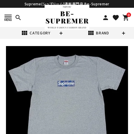
Supreme(シュプリーム)通販専門店 Be-Supremer
0
search
person
favorite
shopping_cart
view_module
view_module
CATEGORY
BRAND
search
Supreme シュプ
リーム 19FW
Bandana Box
¥39,980
(税込)
Logo Tee バン
ダナボックスロゴ