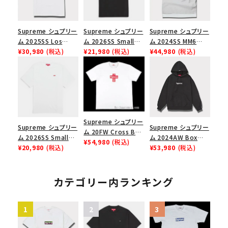
Supreme シュプリー
Supreme シュプリー
Supreme シュプリー
ム 2025SS Los
ム 2026SS Small
ム 2024SS MM6
Angeles Fire Relief
¥30,980
(税込)
Box Tee スモールボ
¥21,980
(税込)
Maison Margiela
¥44,980
(税込)
Box Logo Tee ファ
ックスTシャツ ブラッ
Box Logo Tee MM6
イヤーリリーフボック
ク
メゾンマルジェラボッ
スロゴTシャツ ホワ
クスロゴTシャツ ホ
イト 白
ワイト 白
Supreme シュプリー
Supreme シュプリー
Supreme シュプリー
ム 20FW Cross Box
ム 2026SS Small
ム 2024AW Box
Logo Tee クロスボ
¥54,980
(税込)
Box Tee スモールボ
¥20,980
(税込)
Logo Hooded
¥53,980
(税込)
ックスロゴＴシャツ ホ
ックスTシャツ ホワイ
Sweatshirt ボック
ワイト
ト
スロゴフードパーカー
ブラック 黒
カテゴリー内ランキング