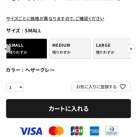
パンツ・ショーツ
アクセサリー
サイズごとに価格が異なりますので、ご確認ください
COLLABORATION BRAND
サイズ
SMALL
SEASON
SMALL
MEDIUM
LARGE
残りわずか
残りわずか
残りわずか
CONTENTS
カラー
ヘザーグレー
ACCOUNT MENU
ようこそ ゲスト 様
お気に入りに登録する
meeting_room
person
ログイン
会員登録
カートに入れる
Follow us