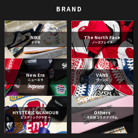
BRAND
NIKE
The North Face
ナイキ
ノースフェイス
New Era
VANS
ニューエラ
ヴァンズ
HYSTERIC GLAMOUR
Others
ヒステリックグラマー
その他コラボアイテム