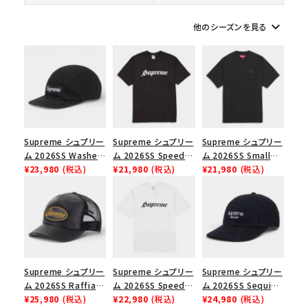
keyboard_arrow_down
他のシーズンを見る
シーズンから探す
並び順
価格から探す
Supreme シュプリー
Supreme シュプリー
Supreme シュプリー
円 ～
円
ム 2026SS Washed
ム 2026SS Speed
ム 2026SS Small
Chino Twill Camp
¥23,980
(税込)
Tee スピードTシャツ
¥21,980
(税込)
Box Tee スモールボ
¥21,980
(税込)
在庫のない商品を表示する
Cap ウォッシュド チ
ブラック
ックスTシャツ ブラッ
ノツイル キャンプキャ
ク
絞り込んで検索する
ップ ブラック
Supreme シュプリー
Supreme シュプリー
Supreme シュプリー
ム 2026SS Raffia
ム 2026SS Speed
ム 2026SS Sequin
Mesh Back 5-Panel
¥25,980
(税込)
Tee スピードTシャツ
¥22,980
(税込)
Denim Classic
¥24,980
(税込)