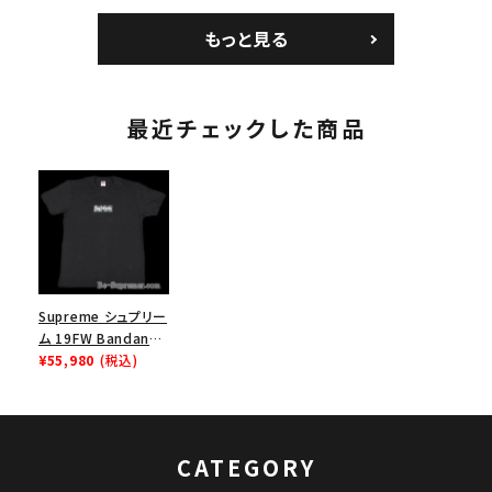
Jersey バンダナ フッ
ク ブラック 黒
ムランTシャツ ライト
トボール ジャージ ホ
パイン
もっと見る
ワイト
最近チェックした商品
Supreme シュプリー
ム 19FW Bandana
Box Logo Tee バン
¥55,980
(税込)
ダナボックスロゴTシ
ャツ ブラック
CATEGORY