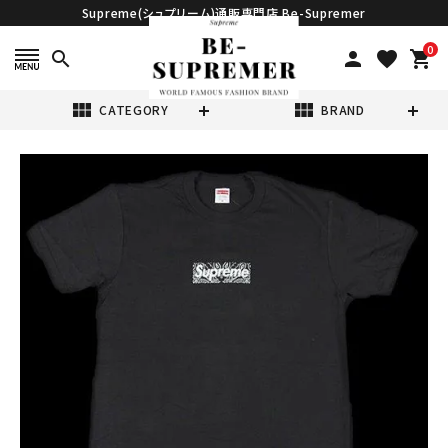
Supreme(シュプリーム)通販専門店 Be-Supremer
0
search
person
favorite
shopping_cart
view_module
view_module
CATEGORY
BRAND
search
Supreme シュプ
リーム 19FW
Bandana Box
¥55,980
(税込)
Logo Tee バン
ダナボックスロゴ