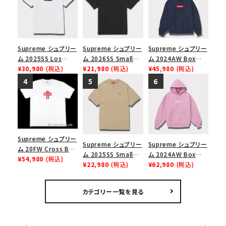
Supreme シュプリー
Supreme シュプリー
Supreme シュプリー
ム 2025SS Los
ム 2026SS Small
ム 2024AW Box
Angeles Fire Relief
¥30,980
(税込)
Box Tee スモールボ
¥21,980
(税込)
Logo Hooded
¥45,980
(税込)
Box Logo Tee ファ
ックスTシャツ ブラッ
Sweatshirt ボック
イヤーリリーフボック
ク
スロゴフードパーカー
スロゴTシャツ ホワ
ネイビー 紺
イト 白
Supreme シュプリー
Supreme シュプリー
Supreme シュプリー
ム 20FW Cross Box
ム 2025SS Small
ム 2024AW Box
Logo Tee クロスボ
¥54,980
(税込)
Box Tee スモールボ
¥22,980
(税込)
Logo Hooded
¥62,980
(税込)
ックスロゴＴシャツ ホ
ックスTシャツ タン
Sweatshirt ボック
ワイト
スロゴフードパーカー
カテゴリー一覧を見る
ダスティーピンク