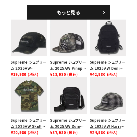
ラフィアメッシュバック
ホワイト
Logo 6-Panel シ
5パネルキャップ ブラ
ークインデニム クラ
もっと見る
ック
シックロゴ 6パネルキ
ャップ ブラック
Supreme シュプリー
Supreme シュプリー
Supreme シュプリー
ム 2025AW
ム 2025AW Pinup
ム 2025AW Denim
Overdyed Camp
¥19,980
(税込)
Mesh Back 5-Panel
¥18,980
(税込)
Backpack デニム バ
¥42,980
(税込)
Cap オーバーダイド
Capピンアップ メッシ
ックパック ブラック
キャンプキャップ ブ
ュバック 5パネルキャ
ラック
ップ トゥルーティン
バーHTC フォールカ
モ
Supreme シュプリー
Supreme シュプリー
Supreme シュプリー
ム 2025AW Skull
ム 2025AW Denim
ム 2025AW Harris
Tee スカル Tシャ
¥20,980
(税込)
Shoulder Bag デニ
¥37,980
(税込)
Tweed Camp Cap
¥24,980
(税込)