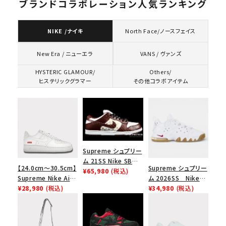
ブランドコラボレーション人気ランキング
NIKE /ナイキ
North Face/ノースフェイス
VANS / ヴァンズ
New Era / ニューエラ
HYSTERIC GLAMOUR/
Others/
ヒステリックグラマー
その他コラボアイテム
Supreme シュプリー
ム 21SS Nike SB
【24.0cm～30.5cm】
Supreme シュプリー
Dunk Low ナイキSB
¥65,980
(税込)
Supreme Nike Air
ム 2026SS Nike
ダンクロウ スニーカ
Force 1 Low シュプ
¥28,980
(税込)
SB Air Max 2 CB 94
¥34,980
(税込)
ー ブラウン
リーム ナイキエアフォ
Low SP ナイキ SB
ース１スニーカー シ
エアマックス2 CB 94
ューズ ホワイト
ロー SP ホワイト