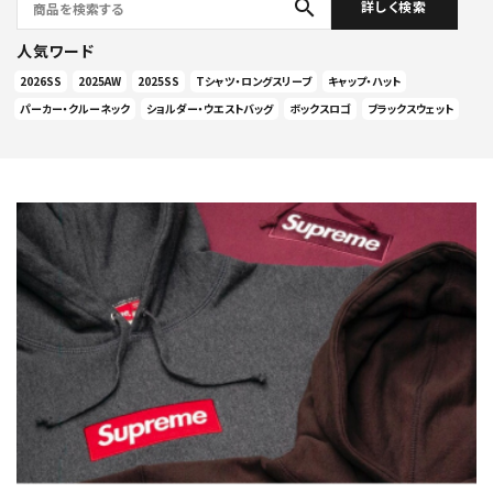
search
詳しく検索
人気ワード
2026SS
2025AW
2025SS
Tシャツ・ロングスリーブ
キャップ・ハット
パーカー・クルーネック
ショルダー・ウエストバッグ
ボックスロゴ
ブラックスウェット