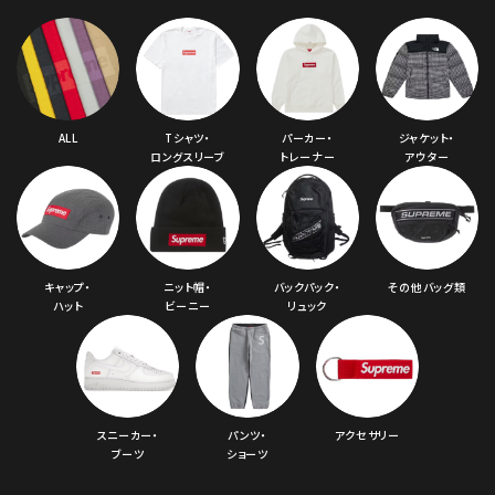
ALL
Tシャツ・
パーカー・
ジャケット・
ロングスリーブ
トレーナー
アウター
キャップ・
ニット帽・
バックパック・
その他バッグ類
ハット
ビーニー
リュック
スニーカー・
パンツ・
アクセサリー
ブーツ
ショーツ