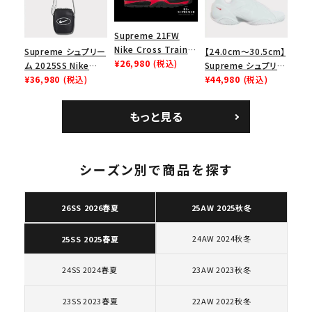
Supreme 21FW
Nike Cross Trainer
Supreme シュプリー
【24.0cm～30.5cm】
Low ナイキクロスト
¥26,980
(税込)
ム 2025SS Nike
Supreme シュプリー
レイナーロウ シュー
Leather Shoulder
¥36,980
(税込)
ム 2023AW Nike
¥44,980
(税込)
ズ ブラック
Bag ナイキレザーシ
Courtposite ナイキ
ョルダーバッグ ブラッ
コートポジット スニー
もっと見る
ク 黒
カー ホワイト 白
キーワードから探す
シーズン別で商品を探す
search
人気ワード
2026SS
2025AW
2025SS
Tシャツ・ロングスリーブ
26SS 2026春夏
25AW 2025秋冬
キャップ・ハット
パーカー・クルーネック
ショルダー・ウエストバッグ
ボックスロゴ
ブラックスウェット
24AW 2024秋冬
25SS 2025春夏
カテゴリーから探す
24SS 2024春夏
23AW 2023秋冬
コラボレーションブランドから探す
23SS 2023春夏
22AW 2022秋冬