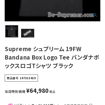
Tシャツ ブラック
NEW ITEMS
CATEGORY
Tシャツ・ロングスリーブ
パーカー・トレーナー
Supreme シュプリーム 19FW
ジャケット・アウター
Bandana Box Logo Tee バンダナボ
キャップ・ハット
ックスロゴTシャツ ブラック
ニット帽・ビーニー
バックパック・リュック
商品番号
147533439
その他バッグ類
¥
64,980
当店特別価格
税込
スニーカー・ブーツ