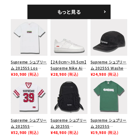
ツ ウッドランドカモ
ム ショルダーバッグ
ハリスツイード キャ
ブラック
ンプキャップ ブラック
もっと見る
Supreme シュプリー
【24.0cm～30.5cm】
Supreme シュプリー
ム 2025SS Los
Supreme Nike Air
ム 2025SS Washed
Angeles Fire Relief
¥30,980
(税込)
Force 1 Low シュプ
¥28,980
(税込)
Chino Twill Camp
¥24,980
(税込)
Box Logo Tee ファ
リーム ナイキエアフォ
Cap ウォッシュチノツ
イヤーリリーフボック
ース１スニーカー シ
イルキャンプキャップ
スロゴTシャツ ホワ
ューズ ホワイト
ブラック 黒
イト 白
Supreme シュプリー
Supreme シュプリー
Supreme シュプリー
ム 2025SS
ム 2025SS
ム 2025SS
Bandana Football
¥52,980
(税込)
Backpack バックパッ
¥48,980
(税込)
Homerun Tee ホー
¥19,980
(税込)