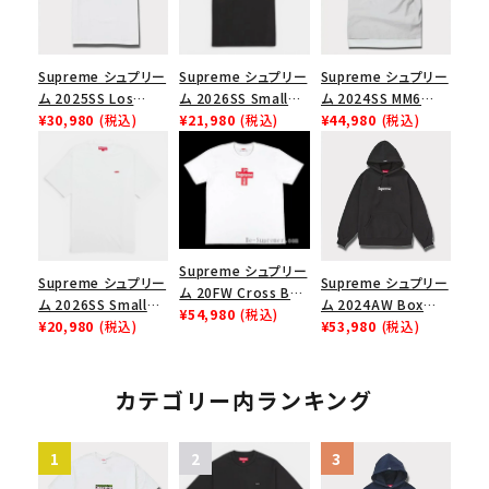
Supreme シュプリー
Supreme シュプリー
Supreme シュプリー
ム 2025SS Los
ム 2026SS Small
ム 2024SS MM6
Angeles Fire Relief
¥30,980
(税込)
Box Tee スモールボ
¥21,980
(税込)
Maison Margiela
¥44,980
(税込)
Box Logo Tee ファ
ックスTシャツ ブラッ
Box Logo Tee MM6
イヤーリリーフボック
ク
メゾンマルジェラボッ
スロゴTシャツ ホワ
クスロゴTシャツ ホ
イト 白
ワイト 白
Supreme シュプリー
Supreme シュプリー
Supreme シュプリー
ム 20FW Cross Box
ム 2026SS Small
ム 2024AW Box
Logo Tee クロスボ
¥54,980
(税込)
Box Tee スモールボ
¥20,980
(税込)
Logo Hooded
¥53,980
(税込)
ックスロゴＴシャツ ホ
ックスTシャツ ホワイ
Sweatshirt ボック
ワイト
ト
スロゴフードパーカー
ブラック 黒
カテゴリー内ランキング