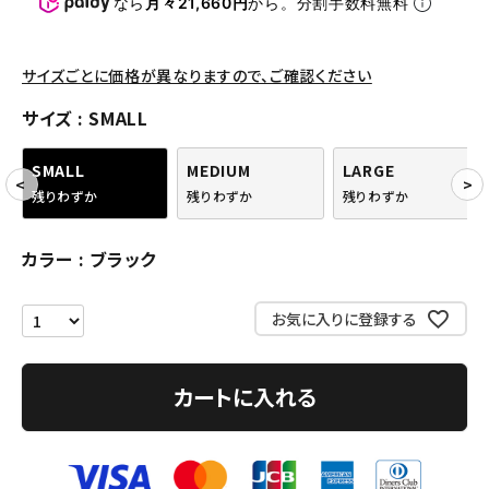
パンツ・ショーツ
なら
月々21,660円
から。分割手数料無料
アクセサリー
サイズごとに価格が異なりますので、ご確認ください
COLLABORATION BRAND
サイズ
SMALL
SEASON
SMALL
MEDIUM
LARGE
残りわずか
残りわずか
残りわずか
CONTENTS
カラー
ブラック
ACCOUNT MENU
ようこそ ゲスト 様
お気に入りに登録する
meeting_room
person
ログイン
会員登録
カートに入れる
Follow us