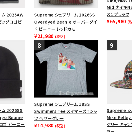
Nike/NBA Te
Mid ナイキ
ス1 ブラック
ーム 2025AW
Supreme シュプリーム 2026SS
¥65,980
e ビッグロゴビ
Overdyed Beanie オーバーダイ
(
ド ビーニー レッドカモ
¥21,980
(税込)
Supreme シュプリーム 18SS
ム 2026SS
Supreme 
Swimmers Tee スイマーズTシャ
Logo Beanie
Mike Kelle
ツ ヘザーグレー
Sロゴ ビーニー
ケリー キャン
¥14,980
(税込)
ラー