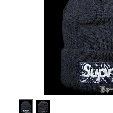
Supreme
シュプリー
ム 19FW
¥36,980
New Era
(税込)
Box
Logo
Beanie
Bandana
ニューエラ
バンダナ
NEW ITEMS
ボックスロ
ゴビーニ
ー ネイビ
ー
CATEGORY
Tシャツ・ロングスリーブ
パーカー・トレーナー
ジャケット・アウター
キャップ・ハット
ニット帽・ビーニー