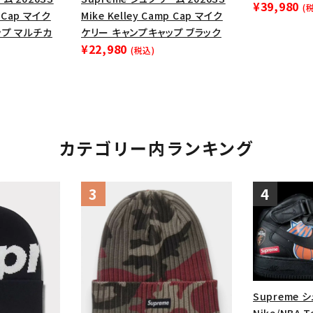
円 ～
円
¥39,980
(
p Cap マイク
Mike Kelley Camp Cap マイク
Tシャツ・ロングスリーブ
キャ
ップ マルチカ
ケリー キャンプキャップ ブラック
パーカー・クルーネック
ショル
¥22,980
(税込)
ボックスロゴ
ブラックスウェッ
在庫のない商品を表示する
絞り込んで検索する
カテゴリー内ランキング
Supreme 