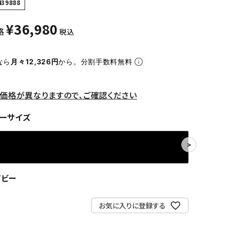
439888
¥
36,980
格
税込
なら
月々12,326円
から。分割手数料無料
価格が異なりますので、ご確認ください
ーサイズ
イビー
お気に入りに登録する