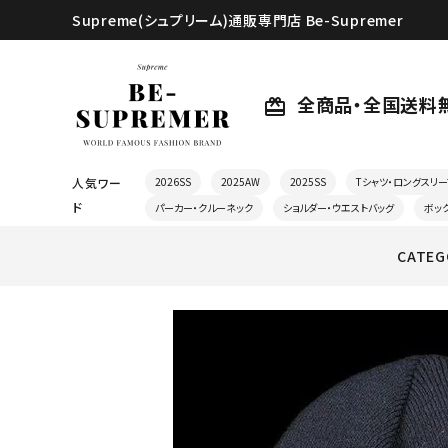
Supreme(シュプリーム)通販専門店 Be-Supremer
全商品・全国送料
card_giftcard
人気ワー
2026SS
2025AW
2025SS
Tシャツ・ロングスリー
ド
パーカー・クルーネック
ショルダー・ウエストバッグ
ボッ
CATEG
search