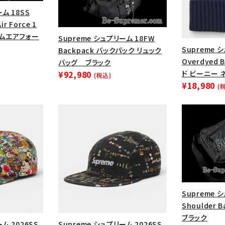
ム 18SS
ir Force 1
ームエアフォー
Supreme シュプリーム 18FW
Supreme 
Backpack バックパック リュック
Overdyed
バッグ ブラック
ド ビーニー 
¥92,980
(税込)
¥18,980
(
カテゴリーから探す
コラボレーションブ
rch
Supreme 
価格から探す
人気ワード
Shoulder
ブラック
ム 2026SS
Supreme シュプリーム 2026SS
2026SS
2025AW
2025S