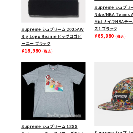
Supreme シュプリー
Nike/NBA Teams A
Mid ナイキNBAチ
ス1 ブラック
Supreme シュプリーム 2025AW
¥65,980
Big Logo Beanie ビッグロゴビ
(税込)
ーニー ブラック
¥18,980
(税込)
キーワードから探す
sea
シーズンから探す
Supreme シュプリーム 18SS
Supreme シュプリー