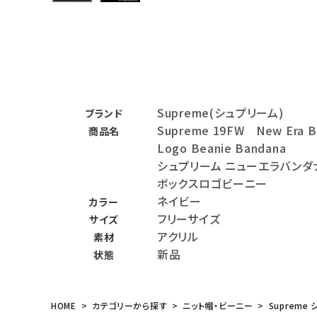
バックパック・リュック
その他バッグ類
スニーカー・ブーツ
Supreme(シュプリーム)
パンツ・ショーツ
ブランド
Supreme 19FW New Era B
商品名
アクセサリー
Logo Beanie Bandana
シュプリーム ニューエラバンダ
COLLABORATION BRAND
ボックスロゴビーニー
ネイビー
カラー
SEASON
フリーサイズ
サイズ
アクリル
素材
CONTENTS
新品
状態
ACCOUNT MENU
ようこそ ゲスト 様
HOME
カテゴリーから探す
ニット帽・ビーニー
Supreme 