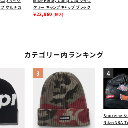
p Cap マイク
Mike Kelley Camp Cap マイク
円 ～
円
ップ マルチカ
ケリー キャンプキャップ ブラック
Tシャツ・ロングスリーブ
キャ
¥22,980
(税込)
パーカー・クルーネック
ショル
ボックスロゴ
ブラックスウェッ
在庫のない商品を表示する
カテゴリー内ランキング
絞り込んで検索する
Supreme 
Nike/NBA Te