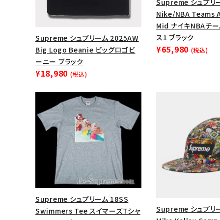
Supreme シュプリー
Nike/NBA Teams A
Mid ナイキNBAチ
ス1 ブラック
Supreme シュプリーム 2025AW
¥65,980
Big Logo Beanie ビッグロゴビ
(税込)
ーニー ブラック
¥18,980
(税込)
キーワードから探す
sea
Supreme シュプリーム 18SS
シーズンから探す
Supreme シュプリー
Swimmers Tee スイマーズTシャ