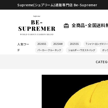
Supreme(シュプリーム)通販専門店 Be-Supremer
全商品・全国送料
card_giftcard
人気ワー
2026SS
2025AW
2025SS
Tシャツ・ロングスリー
ド
パーカー・クルーネック
ショルダー・ウエストバッグ
ボッ
CATEG
search