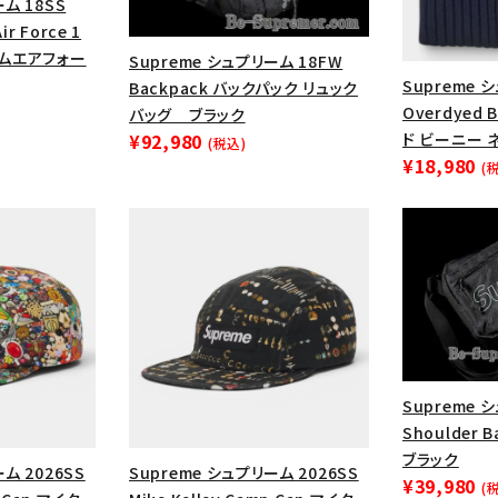
ム 18SS
ir Force 1
ームエアフォー
Supreme シュプリーム 18FW
Supreme 
Backpack バックパック リュック
Overdyed
バッグ ブラック
ド ビーニー 
¥92,980
(税込)
¥18,980
(
カテゴリーから探す
コラボレーションブ
rch
Supreme 
Shoulder
価格から探す
人気ワード
ブラック
ム 2026SS
Supreme シュプリーム 2026SS
¥39,980
(
2026SS
2025AW
2025S