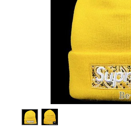
Supreme
シュプリー
ム 19FW
¥22,980
New Era
(税込)
Box
Logo
Beanie
Bandana
ニューエラ
バンダナ
NEW ITEMS
ボックスロ
ゴビーニ
ー イエロ
ー
CATEGORY
Tシャツ・ロングスリーブ
パーカー・トレーナー
ジャケット・アウター
キャップ・ハット
ニット帽・ビーニー