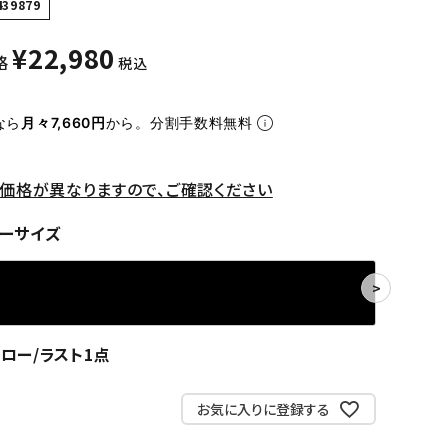
439879
¥
22,980
格
税込
なら
月々7,660円
から。分割手数料無料
価格が異なりますので、ご確認ください
ーサイズ
ロー/ラスト1点
お気に入りに登録する