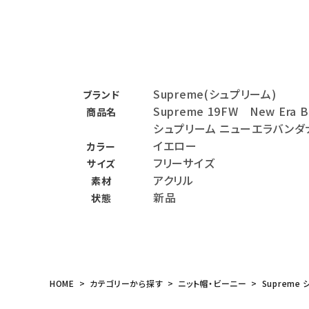
バックパック・リュック
その他バッグ類
スニーカー・ブーツ
Supreme(シュプリーム)
ブランド
パンツ・ショーツ
Supreme 19FW New Era Bo
商品名
シュプリーム ニューエラバン
アクセサリー
イエロー
カラー
フリーサイズ
サイズ
COLLABORATION BRAND
アクリル
素材
新品
状態
SEASON
CONTENTS
ACCOUNT MENU
HOME
カテゴリーから探す
ニット帽・ビーニー
Supreme 
ようこそ ゲスト 様