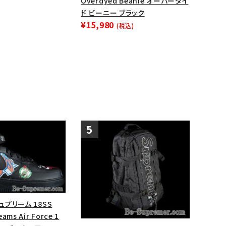
Overdyed Beanie オーバーダイ
ド ビーニー ブラック
ップ・ハット
¥15,980
(税込)
ダー・ウエストバッグ
ト
シュプリーム 18SS
ams Air Force 1