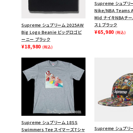
Supreme シュプリー
Nike/NBA Teams A
Mid ナイキNBAチ
ス1 ブラック
Supreme シュプリーム 2025AW
¥65,980
Big Logo Beanie ビッグロゴビ
(税込)
ーニー ブラック
¥18,980
(税込)
キーワードから探す
sea
シーズンから探す
Supreme シュプリーム 18SS
Supreme シュプリー
Swimmers Tee スイマーズTシャ