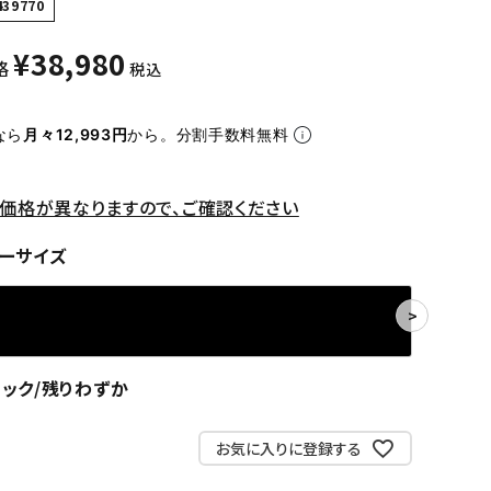
439770
¥
38,980
格
税込
なら
月々12,993円
から。分割手数料無料
価格が異なりますので、ご確認ください
ーサイズ
ック/残りわずか
お気に入りに登録する