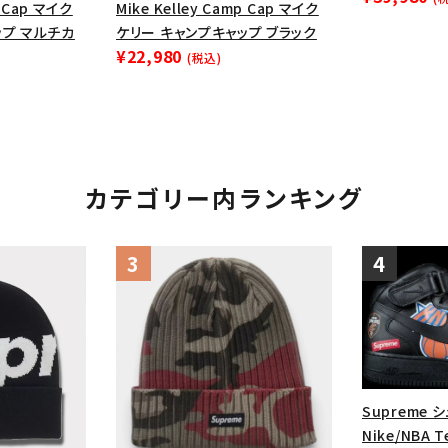
円 ～
円
p Cap マイク
Mike Kelley Camp Cap マイク
Tシャツ・ロングスリーブ
キャ
ップ マルチカ
ケリー キャンプキャップ ブラック
¥22,980
パーカー・クルーネック
ショル
(税込)
ボックスロゴ
ブラックスウェッ
在庫のない商品を表示する
カテゴリー内ランキング
絞り込んで検索する
Supreme 
Nike/NBA Te