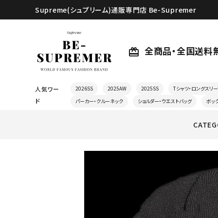
Supreme(シュプリーム)通販専門店 Be-Supremer
全商品・全国送料
card_giftcard
人気ワー
2026SS
2025AW
2025SS
Tシャツ・ロングスリー
ド
パーカー・クルーネック
ショルダー・ウエストバッグ
ボッ
CATEG
search