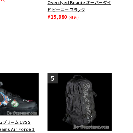
Overdyed Beanie オーバーダイ
ップ・ハット
ド ビーニー ブラック
¥15,980
ダー・ウエストバッグ
(税込)
ト
シュプリーム 18SS
ams Air Force 1