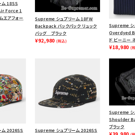
ム 18SS
ir Force 1
ームエアフォー
Supreme シュプリーム 18FW
Supreme 
Backpack バックパック リュック
Overdyed
バッグ ブラック
ド ビーニー 
¥92,980
(税込)
¥18,980
(
カテゴリーから探す
コラボレーションブ
rch
Supreme 
Shoulder
価格から探す
人気ワード
ブラック
ム 2026SS
Supreme シュプリーム 2026SS
¥39,980
2026SS
2025AW
2025S
(