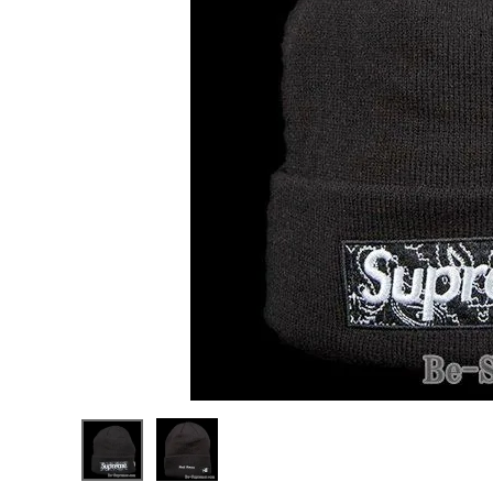
Supreme
シュプリー
ム 19FW
¥38,980
New Era
(税込)
Box
Logo
Beanie
Bandana
ニューエラ
バンダナ
NEW ITEMS
ボックスロ
ゴビーニ
ー ブラッ
ク
CATEGORY
Tシャツ・ロングスリーブ
パーカー・トレーナー
ジャケット・アウター
キャップ・ハット
ニット帽・ビーニー