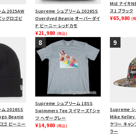
Mid ナイキ
ス1 ブラック
ーム 2025AW
Supreme シュプリーム 2026SS
¥65,980
e ビッグロゴビ
Overdyed Beanie オーバーダイ
(
ド ビーニー レッドカモ
¥21,980
(税込)
Supreme シュプリーム 18SS
ム 2026SS
Supreme 
Swimmers Tee スイマーズTシャ
Logo Beanie
Mike Kelle
ツ ヘザーグレー
Sロゴ ビーニー
ケリー キャン
¥14,980
(税込)
ラー