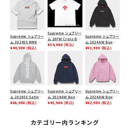
Supreme シュプリー
Supreme シュプリー
Supreme シュプリー
ム 20FW Cross Box
ム 2024SS MM6
ム 2024AW Box
Logo Tee クロスボ
¥54,980
(税込)
Maison Margiela
¥44,980
(税込)
Logo Hooded
¥53,980
(税込)
ックスロゴＴシャツ ホ
Box Logo Tee MM6
Sweatshirt ボック
ワイト
メゾンマルジェラボッ
スロゴフードパーカー
クスロゴTシャツ ホ
ブラック 黒
ワイト 白
Supreme シュプリー
Supreme シュプリー
Supreme シュプリー
ム 2026SS Satin
ム 2024AW Box
ム 2024AW Box
Applique Hooded
¥66,980
(税込)
Logo Hooded
¥45,980
(税込)
Logo Hooded
¥62,980
(税込)
Sweatshirt サテン
Sweatshirt ボック
Sweatshirt ボック
アップリケ フーデッド
スロゴフードパーカー
スロゴフードパーカー
スウェットパーカー ヘ
ネイビー 紺
ダスティーピンク
カテゴリー内ランキング
ザーグレー