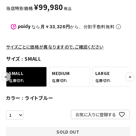
パンツ・ショーツ
¥
99,980
当店特別価格
税込
アクセサリー
なら
月々33,326円
から。分割手数料無料
COLLABORATION BRAND
SEASON
サイズごとに価格が異なりますので、ご確認ください
サイズ
SMALL
CONTENTS
SMALL
MEDIUM
LARGE
ACCOUNT MENU
在庫切れ
在庫切れ
在庫切れ
ようこそ ゲスト 様
カラー
ライトブルー
meeting_room
person
ログイン
会員登録
お気に入りに登録する
Follow us
SOLD OUT