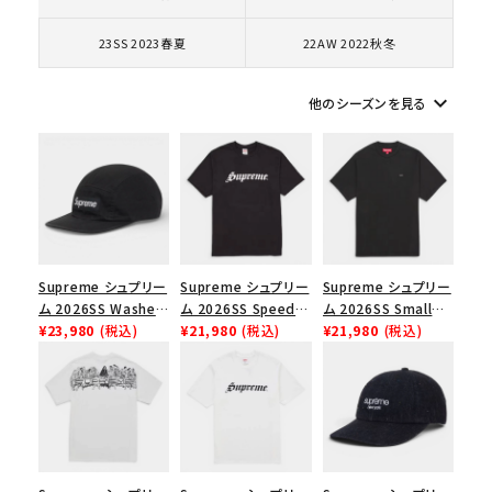
コラボレーションブランドから探す
23SS 2023春夏
22AW 2022秋冬
シーズンから探す
keyboard_arrow_down
他のシーズンを見る
並び順
価格から探す
円 ～
円
Supreme シュプリー
Supreme シュプリー
Supreme シュプリー
ム 2026SS Washed
ム 2026SS Speed
ム 2026SS Small
在庫のない商品を表示する
Chino Twill Camp
¥23,980
(税込)
Tee スピードTシャツ
¥21,980
(税込)
Box Tee スモールボ
¥21,980
(税込)
Cap ウォッシュド チ
ブラック
ックスTシャツ ブラッ
絞り込んで検索する
ノツイル キャンプキャ
ク
ップ ブラック