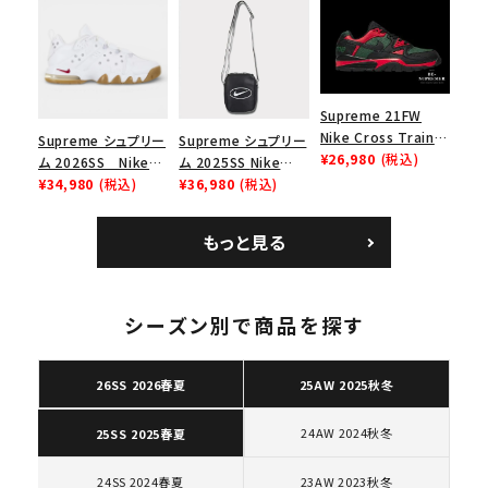
ース１スニーカー シ
ー スニーカー ホワイ
ューズ ホワイト
ト
Supreme 21FW
Nike Cross Trainer
Supreme シュプリー
Supreme シュプリー
Low ナイキクロスト
¥26,980
(税込)
ム 2026SS Nike
ム 2025SS Nike
レイナーロウ シュー
SB Air Max 2 CB 94
¥34,980
(税込)
Leather Shoulder
¥36,980
(税込)
ズ ブラック
Low SP ナイキ SB
Bag ナイキレザーシ
エアマックス2 CB 94
ョルダーバッグ ブラッ
もっと見る
ロー SP ホワイト
ク 黒
キーワードから探す
search
シーズン別で商品を探す
人気ワード
2026SS
2025AW
2025SS
Tシャツ・ロングスリーブ
キャップ・ハット
パーカー・クルーネック
26SS 2026春夏
25AW 2025秋冬
ショルダー・ウエストバッグ
ボックスロゴ
ブラックスウェット
カテゴリーから探す
24AW 2024秋冬
25SS 2025春夏
24SS 2024春夏
23AW 2023秋冬