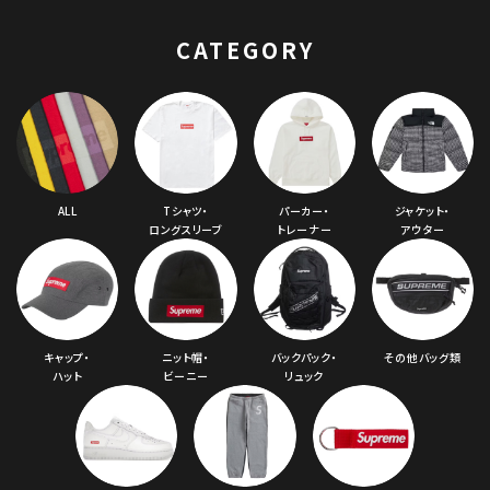
パーカー ライトブル
ー
CATEGORY
ALL
Tシャツ・
パーカー・
ジャケット・
ロングスリーブ
トレーナー
アウター
キャップ・
ニット帽・
バックパック・
その他バッグ類
ハット
ビーニー
リュック