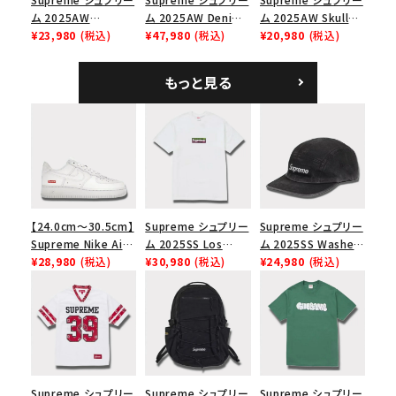
ム 2025AW
ム 2025AW Denim
ム 2025AW Skull
Overdyed Camp
¥23,980
(税込)
Backpack デニム バ
¥47,980
(税込)
Tee スカル Tシャ
¥20,980
(税込)
Cap オーバーダイド
ックパック ブラック
ツ ウッドランドカモ
キャンプキャップ ブ
もっと見る
ラック
【24.0cm～30.5cm】
Supreme シュプリー
Supreme シュプリー
Supreme Nike Air
ム 2025SS Los
ム 2025SS Washed
Force 1 Low シュプ
¥28,980
(税込)
Angeles Fire Relief
¥30,980
(税込)
Chino Twill Camp
¥24,980
(税込)
リーム ナイキエアフォ
Box Logo Tee ファ
Cap ウォッシュチノツ
ース１スニーカー シ
イヤーリリーフボック
イルキャンプキャップ
ューズ ホワイト
スロゴTシャツ ホワ
ブラック 黒
イト 白
Supreme シュプリー
Supreme シュプリー
Supreme シュプリー