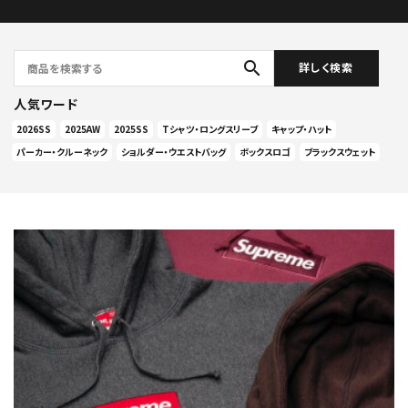
search
詳しく検索
人気ワード
2026SS
2025AW
2025SS
Tシャツ・ロングスリーブ
キャップ・ハット
パーカー・クルーネック
ショルダー・ウエストバッグ
ボックスロゴ
ブラックスウェット