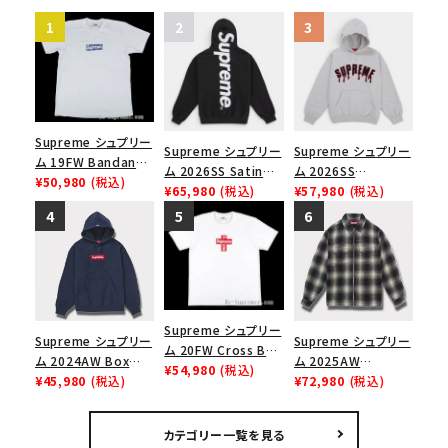
Supreme シュプリー
Supreme シュプリー
Supreme シュプリー
ム 19FW Bandana
ム 2026SS Satin
ム 2026SS
Box Logo Tee バン
¥50,980
(税込)
Applique Hooded
¥65,980
(税込)
Ghostface Arc
¥57,980
(税込)
ダナボックスロゴTシ
Sweatshirt サテン
Hooded
ャツ ホワイト
アップリケ フーデッド
Sweatshirt ゴー
スウェットパーカー ブ
ストフェイス アークフ
ラック
ーデッドスウェット パ
ーカー アッシュグレ
ー
Supreme シュプリー
Supreme シュプリー
Supreme シュプリー
ム 20FW Cross Box
ム 2024AW Box
ム 2025AW
Logo Tee クロスボ
¥54,980
(税込)
Logo Hooded
¥45,980
(税込)
Studded Shadow
¥72,980
(税込)
ックスロゴＴシャツ ホ
Sweatshirt ボック
Plaid Zip Up Shirt
ワイト
スロゴフードパーカー
スタッズ シャドウプレ
カテゴリー一覧を見る
ネイビー 紺
イド ジップアップシャ