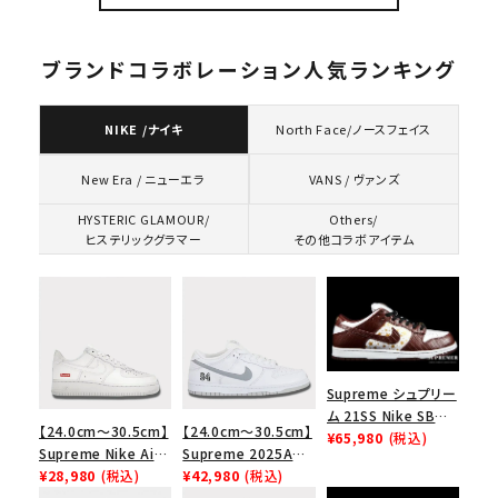
ツ ブラック
ブランドコラボレーション人気ランキング
NIKE /ナイキ
North Face/ノースフェイス
VANS / ヴァンズ
New Era / ニューエラ
HYSTERIC GLAMOUR/
Others/
ヒステリックグラマー
その他コラボアイテム
Supreme シュプリー
ム 21SS Nike SB
【24.0cm～30.5cm】
【24.0cm～30.5cm】
Dunk Low ナイキSB
¥65,980
(税込)
Supreme Nike Air
Supreme 2025AW
ダンクロウ スニーカ
Force 1 Low シュプ
¥28,980
(税込)
Nike SB Dunk Low
¥42,980
(税込)
ー ブラウン
リーム ナイキエアフォ
ナイキ SB ダンク ロ