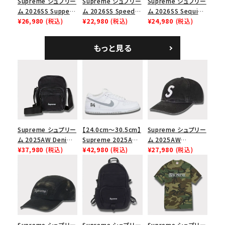
Supreme シュプリー
Supreme シュプリー
Supreme シュプリー
ム 2026SS Supper
ム 2026SS Speed
ム 2026SS Sequin
Tee サパーTシャツ
¥26,980
(税込)
Tee スピードTシャツ
¥22,980
(税込)
Denim Classic
¥24,980
(税込)
ホワイト
ホワイト
Logo 6-Panel シ
ークインデニム クラ
もっと見る
シックロゴ 6パネルキ
ャップ ブラック
Supreme シュプリー
【24.0cm～30.5cm】
Supreme シュプリー
ム 2025AW Denim
Supreme 2025AW
ム 2025AW
Shoulder Bag デニ
¥37,980
(税込)
Nike SB Dunk Low
¥42,980
(税込)
Pigment Coated
¥27,980
(税込)
ム ショルダーバッグ
ナイキ SB ダンク ロ
2-Tone S Logo 6-
ブラック
ー スニーカー ホワイ
Panel Cap ピグメン
ト
トコーテッド 2トーン
エスロゴ 6パネルキャ
ップ ブラック
Supreme シュプリー
Supreme シュプリー
Supreme シュプリー