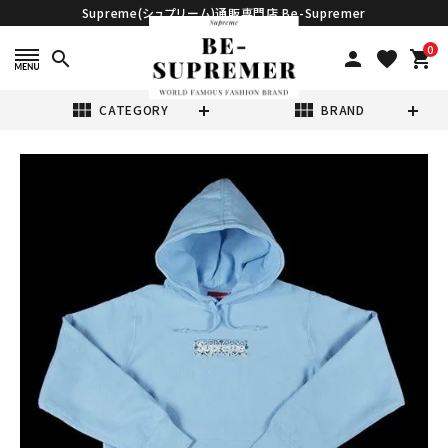
Supreme(シュプリーム)通販専門店 Be-Supremer
0
search
person
favorite
shopping_cart
view_module
view_module
CATEGORY
BRAND
search
Supreme シュプ
リーム 19FW
Bandana Box
¥99,980
(税込)
Logo Hooded