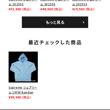
ム 2025SS
ム 2025SS
ム 2025SS
Bandana Football
¥52,980
(税込)
Backpack バックパッ
¥48,980
(税込)
Homerun Tee ホー
¥19,980
(税込)
Jersey バンダナ フッ
ク ブラック 黒
ムランTシャツ ライト
トボール ジャージ ホ
パイン
もっと見る
ワイト
最近チェックした商品
Supreme シュプリー
ム 19FW Bandana
Box Logo Hooded
¥99,980
(税込)
Sweatshirt バンダ
ナボックスロゴフード