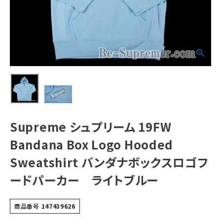
Sweatshirt バン
ダナボックスロゴ
フードパーカー
ライトブルー
NEW ITEMS
CATEGORY
Tシャツ・ロングスリーブ
パーカー・トレーナー
ジャケット・アウター
Supreme シュプリーム 19FW
キャップ・ハット
Bandana Box Logo Hooded
ニット帽・ビーニー
Sweatshirt バンダナボックスロゴフ
バックパック・リュック
ードパーカー ライトブルー
その他バッグ類
商品番号
147439626
スニーカー・ブーツ