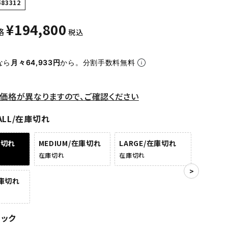
583312
¥
194,800
格
税込
なら
月々64,933円
から。分割手数料無料
価格が異なりますので、ご確認ください
ALL/在庫切れ
庫切れ
MEDIUM/在庫切れ
LARGE/在庫切れ
在庫切れ
在庫切れ
在庫切れ
ラック