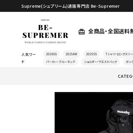
Supreme(シュプリーム)通販専門店 Be-Supremer
全商品・全国送料
card_giftcard
人気ワー
2026SS
2025AW
2025SS
Tシャツ・ロングスリー
ド
パーカー・クルーネック
ショルダー・ウエストバッグ
ボッ
CATEG
search