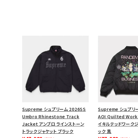
キーワードから探す
Supreme シュプリーム 2026SS
Supreme シュプリ
sea
Umbro Rhinestone Track
AOI Quilted Wor
Jacket アンブロ ラインストーン
イキルテッドワークジ
シーズンから探す
トラックジャケット ブラック
ック 黒