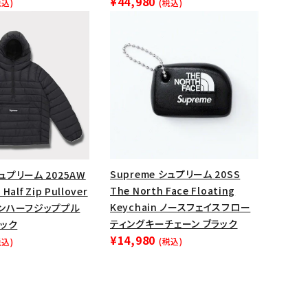
¥44,980
税込)
(税込)
ップ・ハット
ダー・ウエストバッグ
ト
Supreme シュプリーム 20SS
シュプリーム 2025AW
The North Face Floating
Half Zip Pullover
Keychain ノースフェイスフロー
ンハーフジッププル
ティングキーチェーン ブラック
ラック
¥14,980
(税込)
税込)