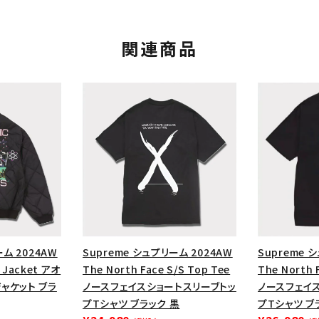
関連商品
カテゴリーから探す
コラボレーションブ
ーム 2024AW
Supreme シュプリーム 2024AW
Supreme 
rch
k Jacket アオ
The North Face S/S Top Tee
The North 
ャケット ブラ
ノースフェイスショートスリーブトッ
ノースフェイ
価格から探す
人気ワード
プTシャツ ブラック 黒
プTシャツ ブ
2026SS
2025AW
2025S