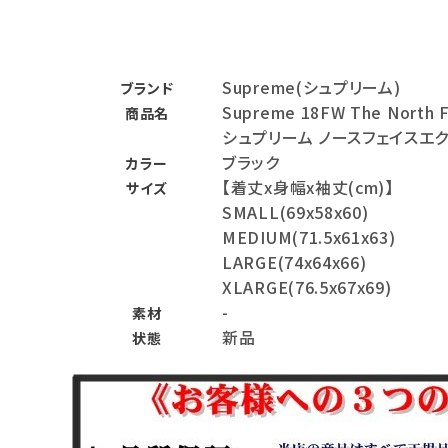
バックパック・リュック
その他バッグ類
Supreme(シュプリーム)
ブランド
Supreme 18FW The North F
商品名
スニーカー・ブーツ
シュプリーム ノースフェイスエ
パンツ・ショーツ
ブラック
カラー
【着丈x身幅x袖丈(cm)】
サイズ
アクセサリー
SMALL(69x58x60)
MEDIUM(71.5x61x63)
COLLABORATION BRAND
LARGE(74x64x66)
XLARGE(76.5x67x69)
SEASON
-
素材
新品
状態
CONTENTS
ACCOUNT MENU
ようこそ ゲスト 様