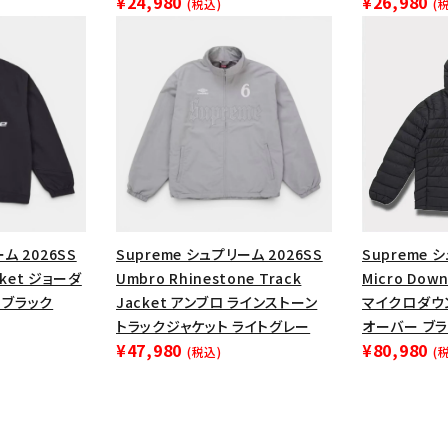
¥24,980
¥26,980
(税込)
(
円 ～
円
Tシャツ・ロングスリーブ
キャ
パーカー・クルーネック
ショル
ボックスロゴ
ブラックスウェッ
在庫のない商品を表示する
絞り込んで検索する
ム 2026SS
Supreme シュプリーム 2026SS
Supreme 
acket ジョーダ
Umbro Rhinestone Track
Micro Down 
 ブラック
Jacket アンブロ ラインストーン
マイクロダウ
トラックジャケット ライトグレー
オーバー ブ
¥47,980
¥80,980
(税込)
(