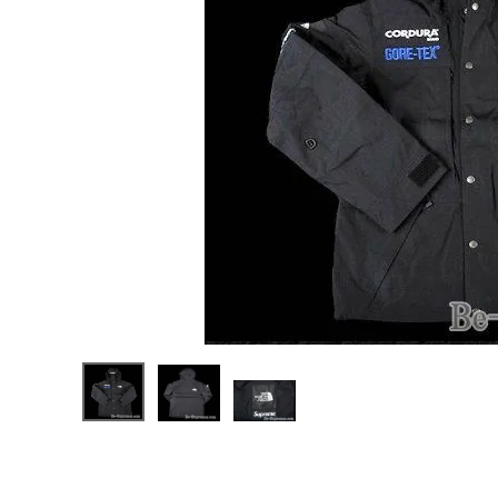
Supreme
シュプリー
ム 18FW
¥194,80
The
0
(税込)
North
Face
Expediti
on
Jacket ノ
ースフェイ
NEW ITEMS
スエクス
ペディショ
ンジャケッ
ト ブラック
CATEGORY
Tシャツ・ロングスリーブ
パーカー・トレーナー
ジャケット・アウター
キャップ・ハット
ニット帽・ビーニー