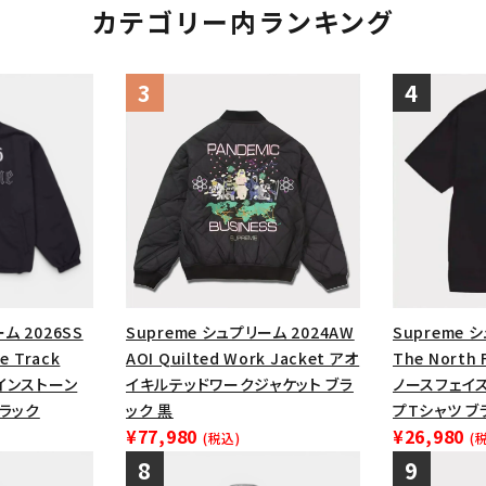
カテゴリー内ランキング
ム 2026SS
Supreme シュプリーム 2024AW
Supreme 
e Track
AOI Quilted Work Jacket アオ
The North 
ラインストーン
イキルテッドワークジャケット ブラ
ノースフェイ
ブラック
ック 黒
プTシャツ ブ
¥77,980
¥26,980
(税込)
(