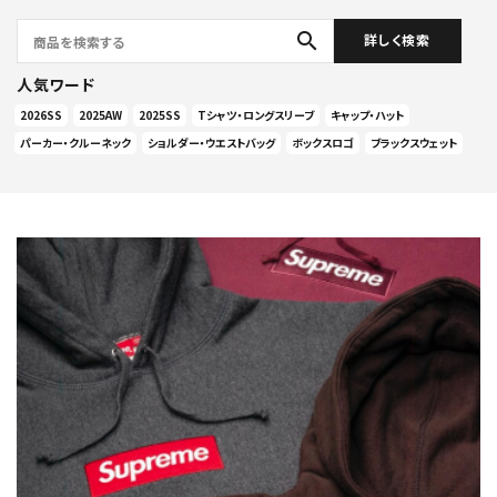
search
詳しく検索
人気ワード
2026SS
2025AW
2025SS
Tシャツ・ロングスリーブ
キャップ・ハット
パーカー・クルーネック
ショルダー・ウエストバッグ
ボックスロゴ
ブラックスウェット