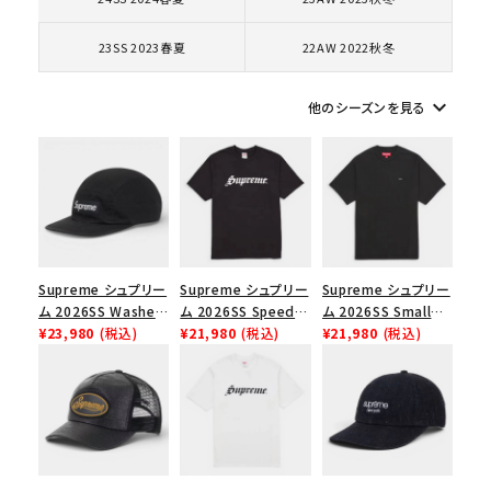
キーワードから探す
23SS 2023春夏
22AW 2022秋冬
search
人気ワード
2026SS
2025AW
2025SS
Tシャツ・ロングスリーブ
keyboard_arrow_down
他のシーズンを見る
キャップ・ハット
パーカー・クルーネック
ショルダー・ウエストバッグ
ボックスロゴ
ブラックスウェット
カテゴリーから探す
コラボレーションブランドから探す
Supreme シュプリー
Supreme シュプリー
Supreme シュプリー
シーズンから探す
ム 2026SS Washed
ム 2026SS Speed
ム 2026SS Small
Chino Twill Camp
¥23,980
(税込)
Tee スピードTシャツ
¥21,980
(税込)
Box Tee スモールボ
¥21,980
(税込)
Cap ウォッシュド チ
ブラック
ックスTシャツ ブラッ
ノツイル キャンプキャ
ク
並び順
ップ ブラック
価格から探す
円 ～
円