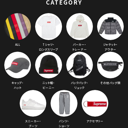
CATEGORY
ALL
Tシャツ・
パーカー・
ジャケット・
ロングスリーブ
トレーナー
アウター
キャップ・
ニット帽・
バックパック・
その他バッグ類
ハット
ビーニー
リュック
スニーカー・
パンツ・
アクセサリー
ブーツ
ショーツ