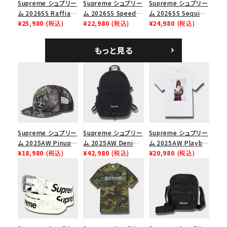
Supreme シュプリー
Supreme シュプリー
Supreme シュプリー
ム 2026SS Raffia
ム 2026SS Speed
ム 2026SS Sequin
Mesh Back 5-Panel
¥25,980
(税込)
Tee スピードTシャツ
¥22,980
(税込)
Denim Classic
¥24,980
(税込)
在庫のない商品を表示する
ラフィアメッシュバック
ホワイト
Logo 6-Panel シ
5パネルキャップ ブラ
ークインデニム クラ
絞り込んで検索する
もっと見る
ック
シックロゴ 6パネルキ
ャップ ブラック
Supreme シュプリー
Supreme シュプリー
Supreme シュプリー
ム 2025AW Pinup
ム 2025AW Denim
ム 2025AW Playboi
Mesh Back 5-Panel
¥18,980
(税込)
Backpack デニム バ
¥42,980
(税込)
Carti Tee プレイボ
¥20,980
(税込)
Capピンアップ メッシ
ックパック ブラック
ーイカーティ Tシャツ
ュバック 5パネルキャ
ホワイト
ップ トゥルーティン
バーHTC フォールカ
モ