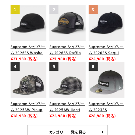
Supreme シュプリー
Supreme シュプリー
Supreme シュプリー
ム 2026SS Washed
ム 2026SS Raffia
ム 2026SS Sequin
Chino Twill Camp
¥23,980
(税込)
Mesh Back 5-Panel
¥25,980
(税込)
Denim Classic
¥24,980
(税込)
Cap ウォッシュド チ
ラフィアメッシュバック
Logo 6-Panel シ
ノツイル キャンプキャ
5パネルキャップ ブラ
ークインデニム クラ
ップ ブラック
ック
シックロゴ 6パネルキ
ャップ ブラック
Supreme シュプリー
Supreme シュプリー
Supreme シュプリー
ム 2025AW Pinup
ム 2025AW Harris
ム 2023SS
Mesh Back 5-Panel
¥18,980
(税込)
Tweed Camp Cap
¥24,980
(税込)
Gradient Box
¥28,980
(税込)
Capピンアップ メッシ
ハリスツイード キャ
Logo New Era Cap
ュバック 5パネルキャ
ンプキャップ ブラック
グラディエントボック
カテゴリー一覧を見る
ップ トゥルーティン
スロゴニューエラキャ