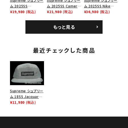
Supreme シュプリー
Supreme シュプリー
Supreme シュプリー
ム 2025SS
ム 2025SS Camera
ム 2025SS Nike
Homerun Tee ホー
¥19,980
(税込)
Bag + Mini Pouch
¥21,980
(税込)
Leather Shoulder
¥36,980
(税込)
ムランTシャツ ライト
カメラバッグ ミニポー
Bag ナイキレザーシ
パイン
チ ブラック 黒
ョルダーバッグ ブラッ
もっと見る
ク 黒
最近チェックした商品
Supreme シュプリー
ム 18SS Jacquard
Box Logo Camp
¥11,980
(税込)
Cap ジャガードボッ
クスロゴキャンプキャ
ップ ブラック