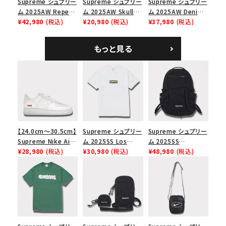
Supreme シュプリー
Supreme シュプリー
Supreme シュプリー
ム 2025AW Repeat
ム 2025AW Skull
ム 2025AW Denim
Leather Belt リピー
¥42,980
(税込)
Tee スカル Tシャ
¥20,980
(税込)
Shoulder Bag デニ
¥37,980
(税込)
ト レザー ベルト フロ
ツ ウッドランドカモ
ム ショルダーバッグ
ーラル
ブラック
もっと見る
【24.0cm～30.5cm】
Supreme シュプリー
Supreme シュプリー
Supreme Nike Air
ム 2025SS Los
ム 2025SS
Force 1 Low シュプ
¥28,980
(税込)
Angeles Fire Relief
¥30,980
(税込)
Backpack バックパッ
¥48,980
(税込)
リーム ナイキエアフォ
Box Logo Tee ファ
ク ブラック 黒
ース１スニーカー シ
イヤーリリーフボック
ューズ ホワイト
スロゴTシャツ ホワ
イト 白