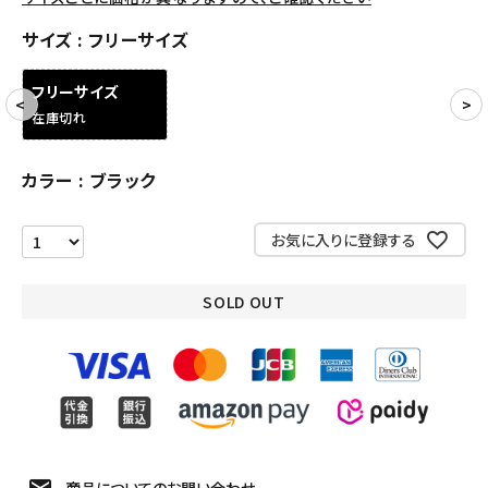
アクセサリー
サイズ
フリーサイズ
COLLABORATION BRAND
フリーサイズ
在庫切れ
SEASON
カラー
ブラック
CONTENTS
お気に入りに登録する
ACCOUNT MENU
ようこそ ゲスト 様
SOLD OUT
meeting_room
person
ログイン
会員登録
Follow us
商品についてのお問い合わせ