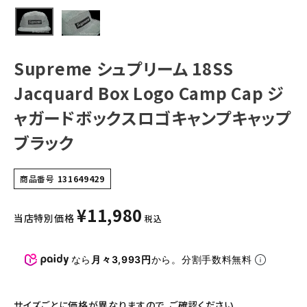
ンプキャップ ブラ
ック
NEW ITEMS
CATEGORY
Supreme シュプリーム 18SS
Tシャツ・ロングスリーブ
Jacquard Box Logo Camp Cap ジ
パーカー・トレーナー
ャガードボックスロゴキャンプキャップ
ジャケット・アウター
ブラック
キャップ・ハット
商品番号
131649429
ニット帽・ビーニー
¥
11,980
バックパック・リュック
当店特別価格
税込
その他バッグ類
なら
月々3,993円
から。分割手数料無料
スニーカー・ブーツ
パンツ・ショーツ
サイズごとに価格が異なりますので、ご確認ください