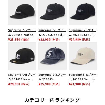
Supreme シュプリー
Supreme シュプリー
Supreme シュプリー
ム 2026SS Washed
ム 2026SS Sequin
ム 2026SS Sequin
Chino Twill Camp
¥23,980
(税込)
Denim Classic
¥22,980
(税込)
Denim Classic
¥24,980
(税込)
Cap ウォッシュド チ
Logo 6-Panel シ
Logo 6-Panel シ
ノツイル キャンプキャ
ークインデニム クラ
ークインデニム クラ
ップ ブラック
シックロゴ 6パネルキ
シックロゴ 6パネルキ
ャップ インディゴ
ャップ ブラック
Supreme シュプリー
Supreme シュプリー
Supreme シュプリー
ム 2026SS New
ム 2026SS
ム 2026SS Sequin
York Yankees New
¥24,980
(税込)
Pigment Coated S
¥25,980
(税込)
Denim Classic
¥23,980
(税込)
Era Cap ニューヨー
Logo 6-Panel ピグ
Logo 6-Panel シ
クヤンキース ニュー
メントコーテッド Sロ
ークインデニム クラ
エラ キャップ ブラック
ゴ 6パネル ネイビー
シックロゴ 6パネルキ
カテゴリー内ランキング
ャップ ナチュラル