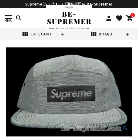
Supreme(シュプリーム)通販専門店 Be-Supremer
0
search
person
favorite
shopping_cart
view_module
view_module
CATEGORY
BRAND
search
Supreme シュプ
リーム 18SS
Jacquard Box
¥11,980
(税込)
Logo Camp
Cap ジャガード
ボックスロゴキャ