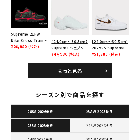
リーム ナイキエアフォ
Low SP ナイキ SB
Bag ナイキレザーシ
ース１スニーカー シ
エアマックス2 CB 94
ョルダーバッグ ブラッ
ューズ ホワイト
ロー SP ホワイト
ク 黒
Supreme 21FW
Nike Cross Trainer
【24.0cm～30.5cm】
【24.0cm～30.5cm】
Low ナイキクロスト
¥26,980
(税込)
Supreme シュプリー
2025SS Supreme
レイナーロウ シュー
ム 2023AW Nike
¥44,980
(税込)
GOODENOUGH
¥51,980
(税込)
ズ ブラック
Courtposite ナイキ
Nike Air Force 1
コートポジット スニー
Low AF1 シュプリー
もっと見る
カー ホワイト 白
ムグッドイナフ ナイキ
エアフォース１スニー
カー シューズ ホワイ
ト
シーズン別で商品を探す
26SS 2026春夏
25AW 2025秋冬
24AW 2024秋冬
25SS 2025春夏
24SS 2024春夏
23AW 2023秋冬