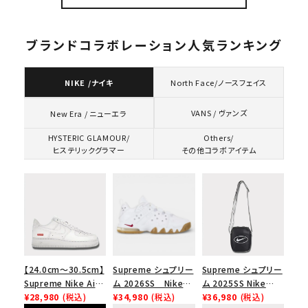
バーHTC フォールカ
ップ 帽子 ブラック
モ
ブランドコラボレーション人気ランキング
NIKE /ナイキ
North Face/ノースフェイス
VANS / ヴァンズ
New Era / ニューエラ
HYSTERIC GLAMOUR/
Others/
ヒステリックグラマー
その他コラボアイテム
【24.0cm～30.5cm】
Supreme シュプリー
Supreme シュプリー
Supreme Nike Air
ム 2026SS Nike
ム 2025SS Nike
Force 1 Low シュプ
¥28,980
(税込)
SB Air Max 2 CB 94
¥34,980
(税込)
Leather Shoulder
¥36,980
(税込)