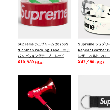
Supreme シュプリーム 2026SS
Supreme シュプリ
Nichiban Packing Tape ニチ
Repeat Leather 
バン パッキングテープ レッド
レザー ベルト フロ
¥10,980
¥42,980
(税込)
(税込)
キーワードから探す
sea
シーズンから探す