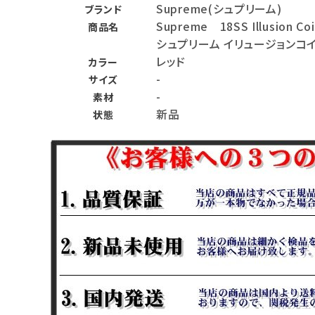
Supreme(シュプリーム)
ブランド
バックパック・リュック
Supreme 18SS Illusion Co
商品名
シュプリーム イリュージョンコ
その他バッグ類
レッド
カラー
-
スニーカー・ブーツ
サイズ
-
素材
パンツ・ショーツ
新品
状態
アクセサリー
COLLABORATION BRAND
SEASON
CONTENTS
ACCOUNT MENU
ようこそ ゲスト 様