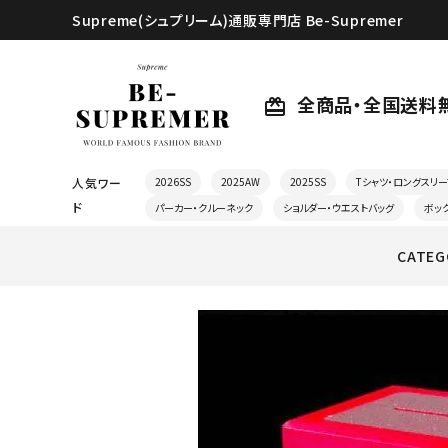
Supreme(シュプリーム)通販専門店 Be-Supremer
全商品・全国送料
card_giftcard
人気ワー
2026SS
2025AW
2025SS
Tシャツ・ロングスリー
ド
パーカー・クルーネック
ショルダー・ウエストバッグ
ボッ
CATEG
search