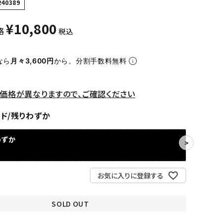
240389
¥
10,800
格
税込
なら
月々3,600円
から。分割手数料無料
価格が異なりますので、ご確認ください
ド/残りわずか
わずか
お気に入りに登録する
SOLD OUT