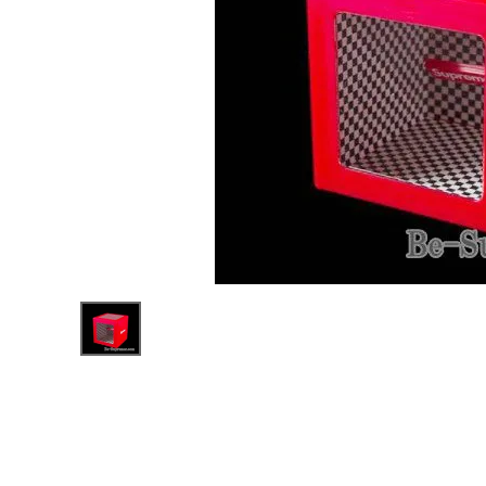
Supreme
シュプリー
ム 18SS
¥10,800
Illusion
(税込)
Coin Box
イリュージ
ョンコイン
ボックス
レッド
NEW ITEMS
CATEGORY
Tシャツ・ロングスリーブ
パーカー・トレーナー
ジャケット・アウター
キャップ・ハット
ニット帽・ビーニー