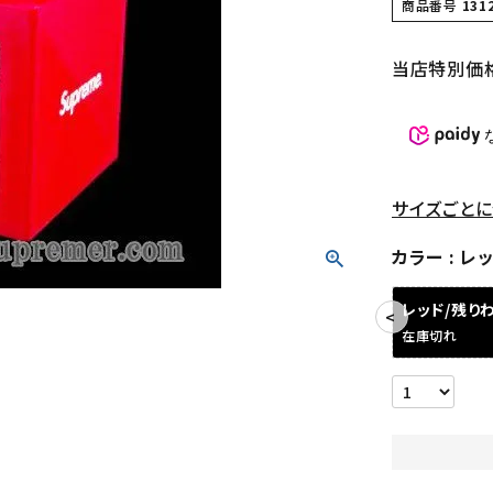
商品番号
131
当店特別価
サイズごとに
カラー
レッ
レッド/残り
在庫切れ