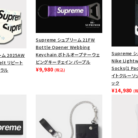
Supreme シュプリーム 21FW
Bottle Opener Webbing
Supreme 
Keychain ボトルオープナーウェ
ーム 2025AW
Nike Light
ビングキーチェイン パープル
Belt リピート
Socks(1 P
¥9,980
ーラル
(税込)
イトクルーソッ
ック
¥14,980
(
カテゴリーから探す
コラボレーションブ
rch
価格から探す
人気ワード
2026SS
2025AW
2025S