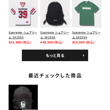
Box Logo Tee ファ
リーム ナイキエアフォ
Cap ウォッシュチノツ
イヤーリリーフボック
ース１スニーカー シ
イルキャンプキャップ
スロゴTシャツ ホワ
ューズ ホワイト
ブラック 黒
イト 白
Supreme シュプリー
Supreme シュプリー
Supreme シュプリー
ム 2025SS
ム 2025SS
ム 2025SS
Bandana Football
¥52,980
(税込)
Backpack バックパッ
¥48,980
(税込)
Homerun Tee ホー
¥19,980
(税込)
Jersey バンダナ フッ
ク ブラック 黒
ムランTシャツ ライト
トボール ジャージ ホ
パイン
もっと見る
ワイト
最近チェックした商品