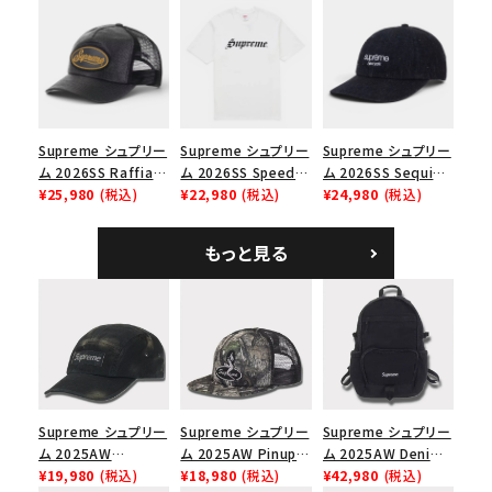
Cap ウォッシュド チ
ブラック
ックスTシャツ ブラッ
ノツイル キャンプキャ
ク
価格から探す
ップ ブラック
円 ～
円
在庫のない商品を表示する
Supreme シュプリー
Supreme シュプリー
Supreme シュプリー
ム 2026SS Raffia
ム 2026SS Speed
ム 2026SS Sequin
絞り込んで検索する
Mesh Back 5-Panel
¥25,980
(税込)
Tee スピードTシャツ
¥22,980
(税込)
Denim Classic
¥24,980
(税込)
ラフィアメッシュバック
ホワイト
Logo 6-Panel シ
5パネルキャップ ブラ
ークインデニム クラ
もっと見る
ック
シックロゴ 6パネルキ
ャップ ブラック
Supreme シュプリー
Supreme シュプリー
Supreme シュプリー
ム 2025AW
ム 2025AW Pinup
ム 2025AW Denim
Overdyed Camp
¥19,980
(税込)
Mesh Back 5-Panel
¥18,980
(税込)
Backpack デニム バ
¥42,980
(税込)