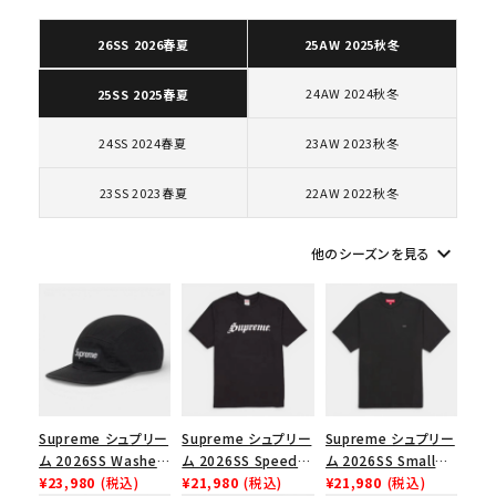
26SS 2026春夏
25AW 2025秋冬
24AW 2024秋冬
キーワードから探す
25SS 2025春夏
search
24SS 2024春夏
23AW 2023秋冬
人気ワード
2026SS
2025AW
2025SS
Tシャツ・ロングスリーブ
23SS 2023春夏
22AW 2022秋冬
キャップ・ハット
パーカー・クルーネック
ショルダー・ウエストバッグ
ボックスロゴ
ブラックスウェット
keyboard_arrow_down
他のシーズンを見る
カテゴリーから探す
コラボレーションブランドから探す
シーズンから探す
Supreme シュプリー
Supreme シュプリー
Supreme シュプリー
ム 2026SS Washed
ム 2026SS Speed
ム 2026SS Small
並び順
Chino Twill Camp
¥23,980
(税込)
Tee スピードTシャツ
¥21,980
(税込)
Box Tee スモールボ
¥21,980
(税込)