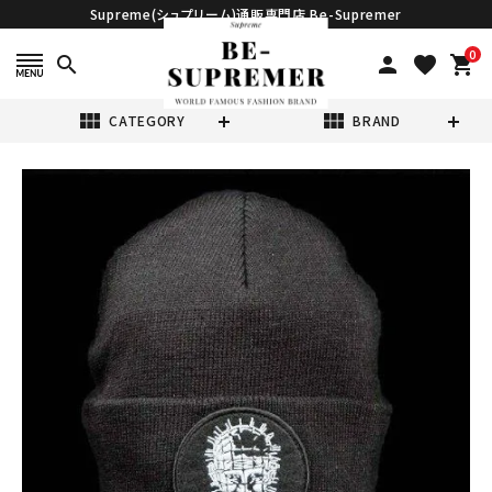
Supreme(シュプリーム)通販専門店 Be-Supremer
0
search
person
favorite
shopping_cart
view_module
view_module
CATEGORY
BRAND
search
Supreme シュプ
リーム 18SS
Hellraiser
¥11,800
(税込)
Beanie ヘルレイ
ザービーニー ブ