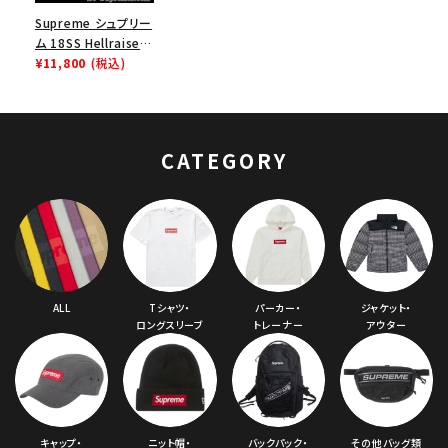
Supreme シュプリー
ム 18SS Hellraiser
Beanie ヘルレイザ
¥11,800
(税込)
ービーニー ブラック
CATEGORY
ALL
Tシャツ・
パーカー・
ジャケット・
ロングスリーブ
トレーナー
アウター
キャップ・
ニット帽・
バックパック・
その他バッグ類