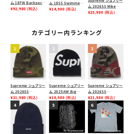
Supreme シュプリー
ム 18FW Backpack
ム 18SS Swimmers
ム 2026SS Mike
バックパック リュック
¥92,980
(税込)
Tee スイマーズTシ
¥14,980
(税込)
Kelley Camp Cap
¥25,980
(税込)
バッグ ブラック
ャツ ヘザーグレー
マイクケリー キャン
プキャップ マルチカラ
ー
カテゴリー内ランキング
Supreme シュプリー
Supreme シュプリー
Supreme シュプリー
ム 2026SS
ム 2025AW Big
ム 2026SS
Overdyed Beanie
¥21,980
(税込)
Logo Beanie ビッグ
¥18,980
(税込)
Overdyed Beanie
¥21,980
(税込)
オーバーダイド ビー
ロゴビーニー ブラッ
オーバーダイド ビー
ニー ウッドランドカモ
ク
ニー レッドカモ