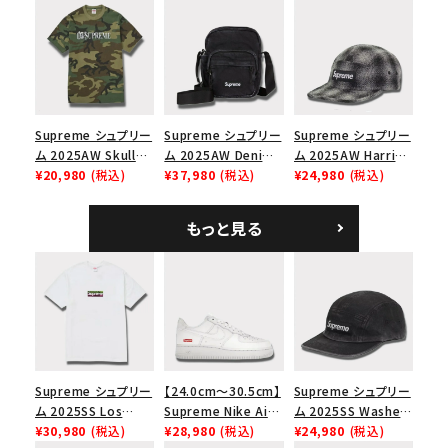
Cap オーバーダイド
Capピンアップ メッシ
ックパック ブラック
キャンプキャップ ブ
ュバック 5パネルキャ
ラック
ップ トゥルーティン
バーHTC フォールカ
モ
Supreme シュプリー
Supreme シュプリー
Supreme シュプリー
ム 2025AW Skull
ム 2025AW Denim
ム 2025AW Harris
Tee スカル Tシャ
¥20,980
(税込)
Shoulder Bag デニ
¥37,980
(税込)
Tweed Camp Cap
¥24,980
(税込)
ツ ウッドランドカモ
ム ショルダーバッグ
ハリスツイード キャ
ブラック
ンプキャップ ブラック
もっと見る
Supreme シュプリー
【24.0cm～30.5cm】
Supreme シュプリー
ム 2025SS Los
Supreme Nike Air
ム 2025SS Washed
Angeles Fire Relief
¥30,980
(税込)
Force 1 Low シュプ
¥28,980
(税込)
Chino Twill Camp
¥24,980
(税込)