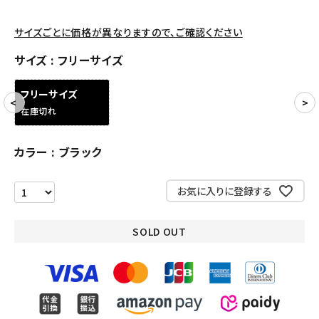
アクセサリー
サイズごとに価格が異なりますので、ご確認ください
サイズ
フリーサイズ
COLLABORATION BRAND
フリーサイズ
SEASON
在庫切れ
CONTENTS
カラー
ブラック
ACCOUNT MENU
ようこそ ゲスト 様
お気に入りに登録する
meeting_room
person
ログイン
会員登録
SOLD OUT
Follow us