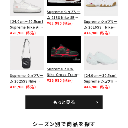
Supreme シュプリー
ム 21SS Nike SB
【24.0cm～30.5cm】
Supreme シュプリー
Dunk Low ナイキSB
¥65,980
(税込)
Supreme Nike Air
ム 2026SS Nike
ダンクロウ スニーカ
Force 1 Low シュプ
¥28,980
(税込)
SB Air Max 2 CB 94
¥34,980
(税込)
ー ブラウン
リーム ナイキエアフォ
Low SP ナイキ SB
ース１スニーカー シ
エアマックス2 CB 94
ューズ ホワイト
ロー SP ホワイト
Supreme 21FW
Nike Cross Trainer
Supreme シュプリー
【24.0cm～30.5cm】
Low ナイキクロスト
¥26,980
(税込)
ム 2025SS Nike
Supreme シュプリー
レイナーロウ シュー
Leather Shoulder
¥36,980
(税込)
ム 2023AW Nike
¥44,980
(税込)
ズ ブラック
Bag ナイキレザーシ
Courtposite ナイキ
ョルダーバッグ ブラッ
コートポジット スニー
もっと見る
ク 黒
カー ホワイト 白
シーズン別で商品を探す