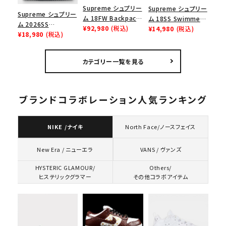
Supreme シュプリー
Supreme シュプリー
Supreme シュプリー
ム 18FW Backpack
ム 18SS Swimmers
ム 2026SS
バックパック リュック
¥92,980
(税込)
Tee スイマーズTシ
¥14,980
(税込)
Overdyed Beanie
¥18,980
(税込)
バッグ ブラック
ャツ ヘザーグレー
オーバーダイド ビー
ニー ネイビー
カテゴリー一覧を見る
ブランドコラボレーション人気ランキング
NIKE /ナイキ
North Face/ノースフェイス
VANS / ヴァンズ
New Era / ニューエラ
HYSTERIC GLAMOUR/
Others/
ヒステリックグラマー
その他コラボアイテム