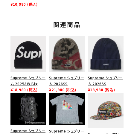
Tweed Camp Cap
¥10,980
(税込)
ハリスツイードキャン
プキャップ レッド
関連商品
Supreme シュプリー
Supreme シュプリー
Supreme シュプリー
ム 2025AW Big
ム 2026SS
ム 2026SS
Logo Beanie ビッグ
¥18,980
(税込)
Overdyed Beanie
¥21,980
(税込)
Overdyed Beanie
¥18,980
(税込)
ロゴビーニー ブラッ
オーバーダイド ビー
オーバーダイド ビー
ク
ニー レッドカモ
ニー ネイビー
Supreme シュプリー
Supreme シュプリー