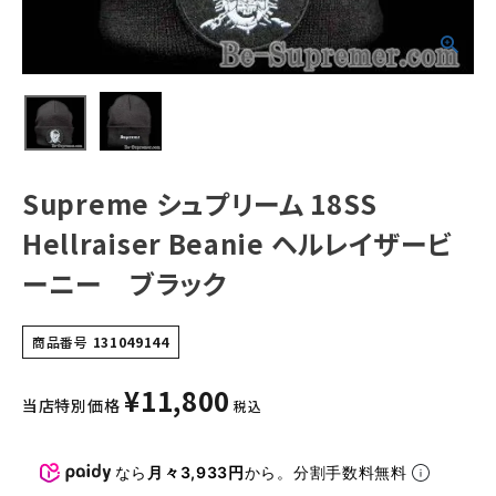
ラック
NEW ITEMS
CATEGORY
Tシャツ・ロングスリーブ
パーカー・トレーナー
Supreme シュプリーム 18SS
ジャケット・アウター
Hellraiser Beanie ヘルレイザービ
キャップ・ハット
ーニー ブラック
ニット帽・ビーニー
商品番号
131049144
バックパック・リュック
¥
11,800
当店特別価格
その他バッグ類
税込
スニーカー・ブーツ
なら
月々3,933円
から。分割手数料無料
パンツ・ショーツ