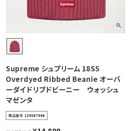
オーバーダイドリ
ブドビーニー ウ
ォッシュマゼンタ
NEW ITEMS
CATEGORY
Tシャツ・ロングスリーブ
パーカー・トレーナー
ジャケット・アウター
Supreme シュプリーム 18SS
キャップ・ハット
Overdyed Ribbed Beanie オーバ
ニット帽・ビーニー
ーダイドリブドビーニー ウォッシュ
マゼンタ
バックパック・リュック
その他バッグ類
商品番号
129587948
スニーカー・ブーツ
¥
14,800