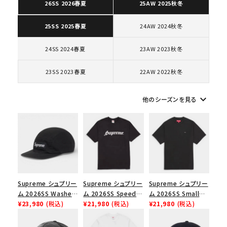
26SS 2026春夏
25AW 2025秋冬
24AW 2024秋冬
25SS 2025春夏
キーワードから探す
24SS 2024春夏
23AW 2023秋冬
search
23SS 2023春夏
22AW 2022秋冬
人気ワード
2026SS
2025AW
2025SS
Tシャツ・ロングスリーブ
キャップ・ハット
パーカー・クルーネック
keyboard_arrow_down
ショルダー・ウエストバッグ
ボックスロゴ
ブラックスウェット
他のシーズンを見る
カテゴリーから探す
コラボレーションブランドから探す
シーズンから探す
Supreme シュプリー
Supreme シュプリー
Supreme シュプリー
ム 2026SS Washed
ム 2026SS Speed
ム 2026SS Small
Chino Twill Camp
¥23,980
(税込)
Tee スピードTシャツ
¥21,980
(税込)
Box Tee スモールボ
¥21,980
(税込)
並び順
Cap ウォッシュド チ
ブラック
ックスTシャツ ブラッ
ノツイル キャンプキャ
ク