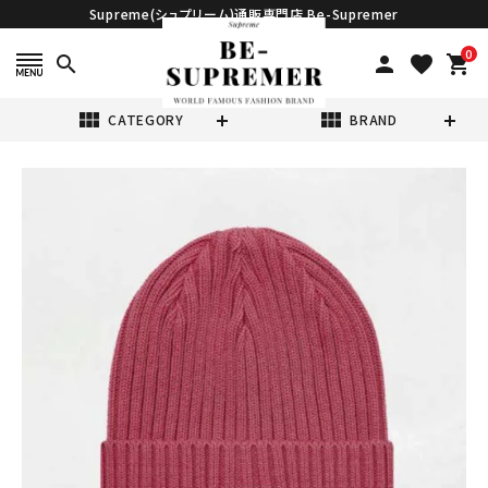
Supreme(シュプリーム)通販専門店 Be-Supremer
0
search
person
favorite
shopping_cart
view_module
view_module
CATEGORY
BRAND
search
Supreme シュプ
リーム 18SS
Overdyed
¥14,800
(税込)
Ribbed Beanie