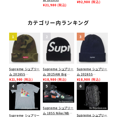
バックパック リュック
¥92,980
(税込)
ムエアフォース1 ブラ
Overdyed Beanie
¥21,980
(税込)
バッグ ブラック
ック
オーバーダイド ビー
ニー ウッドランドカモ
カテゴリー内ランキング
Supreme シュプリー
Supreme シュプリー
Supreme シュプリー
ム 2026SS
ム 2025AW Big
ム 2026SS
Overdyed Beanie
¥21,980
(税込)
Logo Beanie ビッグ
¥18,980
(税込)
Overdyed Beanie
¥18,980
(税込)
オーバーダイド ビー
ロゴビーニー ブラッ
オーバーダイド ビー
ニー ウッドランドカモ
ク
ニー ネイビー
Supreme シュプリー
ム 18SS Nike/NBA
Supreme シュプリー
Supreme シュプリー