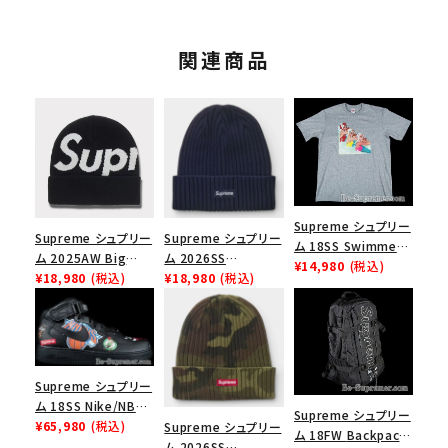
関連商品
Supreme シュプリー
Supreme シュプリー
Supreme シュプリー
ム 18SS Swimmers
ム 2025AW Big
ム 2026SS
Tee スイマーズTシ
¥14,980
(税込)
Logo Beanie ビッグ
¥18,980
(税込)
Overdyed Beanie
¥18,980
(税込)
ャツ ヘザーグレー
ロゴビーニー ブラッ
オーバーダイド ビー
ク
ニー ネイビー
Supreme シュプリー
ム 18SS Nike/NBA
Supreme シュプリー
Teams Air Force 1
¥65,980
(税込)
Supreme シュプリー
ム 18FW Backpack
Mid ナイキNBAチー
ム 2026SS