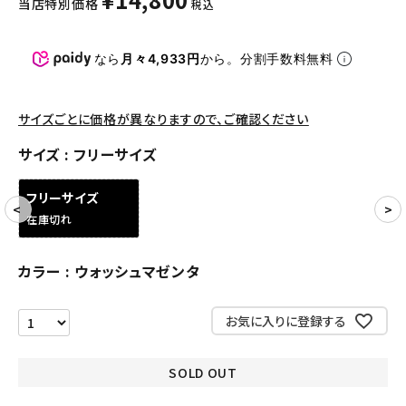
当店特別価格
税込
パンツ・ショーツ
アクセサリー
なら
月々4,933円
から。分割手数料無料
COLLABORATION BRAND
サイズごとに価格が異なりますので、ご確認ください
SEASON
サイズ
フリーサイズ
CONTENTS
フリーサイズ
在庫切れ
ACCOUNT MENU
ようこそ ゲスト 様
カラー
ウォッシュマゼンタ
meeting_room
person
ログイン
会員登録
お気に入りに登録する
Follow us
SOLD OUT