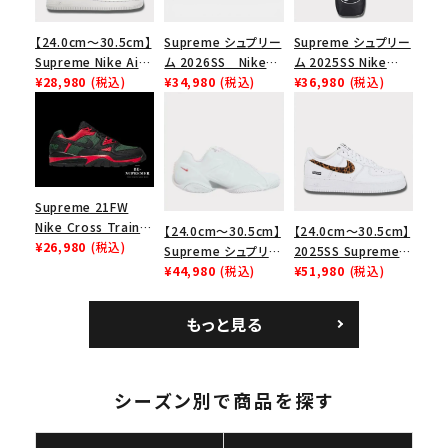
【24.0cm～30.5cm】
Supreme シュプリー
Supreme シュプリー
Supreme Nike Air
ム 2026SS Nike
ム 2025SS Nike
Force 1 Low シュプ
¥28,980
(税込)
SB Air Max 2 CB 94
¥34,980
(税込)
Leather Shoulder
¥36,980
(税込)
リーム ナイキエアフォ
Low SP ナイキ SB
Bag ナイキレザーシ
ース１スニーカー シ
エアマックス2 CB 94
ョルダーバッグ ブラッ
ューズ ホワイト
ロー SP ホワイト
ク 黒
Supreme 21FW
Nike Cross Trainer
【24.0cm～30.5cm】
【24.0cm～30.5cm】
Low ナイキクロスト
¥26,980
(税込)
Supreme シュプリー
2025SS Supreme
レイナーロウ シュー
ム 2023AW Nike
¥44,980
(税込)
GOODENOUGH
¥51,980
(税込)
ズ ブラック
Courtposite ナイキ
Nike Air Force 1
コートポジット スニー
Low AF1 シュプリー
もっと見る
カー ホワイト 白
ムグッドイナフ ナイキ
エアフォース１スニー
カー シューズ ホワイ
ト
シーズン別で商品を探す