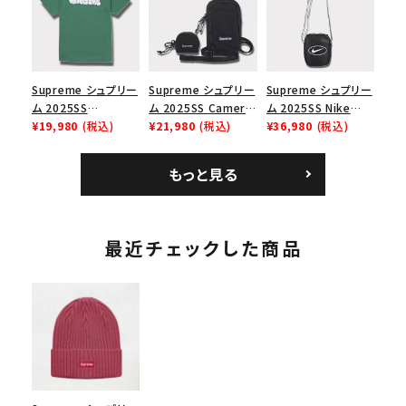
ューズ ホワイト
スロゴTシャツ ホワ
イト 白
Supreme シュプリー
Supreme シュプリー
Supreme シュプリー
ム 2025SS
ム 2025SS Camera
ム 2025SS Nike
Homerun Tee ホー
¥19,980
(税込)
Bag + Mini Pouch
¥21,980
(税込)
Leather Shoulder
¥36,980
(税込)
ムランTシャツ ライト
カメラバッグ ミニポー
Bag ナイキレザーシ
パイン
チ ブラック 黒
ョルダーバッグ ブラッ
もっと見る
ク 黒
最近チェックした商品