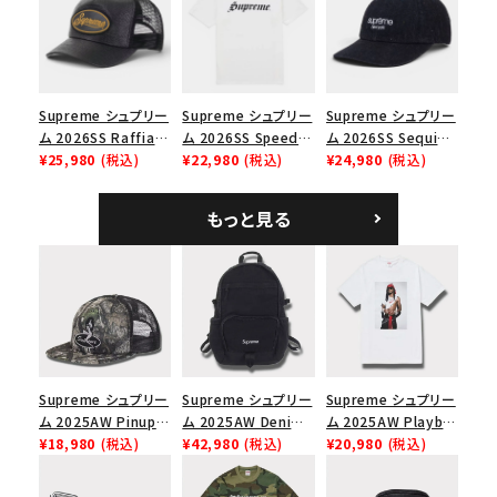
ップ ブラック
価格から探す
円 ～
円
Supreme シュプリー
Supreme シュプリー
Supreme シュプリー
在庫のない商品を表示する
ム 2026SS Raffia
ム 2026SS Speed
ム 2026SS Sequin
Mesh Back 5-Panel
¥25,980
(税込)
Tee スピードTシャツ
¥22,980
(税込)
Denim Classic
¥24,980
(税込)
絞り込んで検索する
ラフィアメッシュバック
ホワイト
Logo 6-Panel シ
5パネルキャップ ブラ
ークインデニム クラ
もっと見る
ック
シックロゴ 6パネルキ
ャップ ブラック
Supreme シュプリー
Supreme シュプリー
Supreme シュプリー
ム 2025AW Pinup
ム 2025AW Denim
ム 2025AW Playboi
Mesh Back 5-Panel
¥18,980
(税込)
Backpack デニム バ
¥42,980
(税込)
Carti Tee プレイボ
¥20,980
(税込)
Capピンアップ メッシ
ックパック ブラック
ーイカーティ Tシャツ
ュバック 5パネルキャ
ホワイト