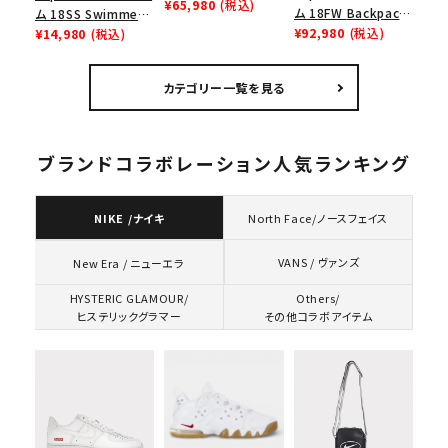
Teams Air Force 1
¥65,980
(税込)
ム 18FW Backpack
ム 18SS Swimmers
Mid ナイキNBAチー
バックパック リュック
¥92,980
(税込)
Tee スイマーズTシ
¥14,980
(税込)
ムエアフォース1 ブラ
バッグ ブラック
ャツ ヘザーグレー
ック
カテゴリー一覧を見る
ブランドコラボレーション人気ランキング
NIKE /ナイキ
North Face/ノースフェイス
VANS / ヴァンズ
New Era / ニューエラ
HYSTERIC GLAMOUR/
Others/
ヒステリックグラマー
その他コラボアイテム