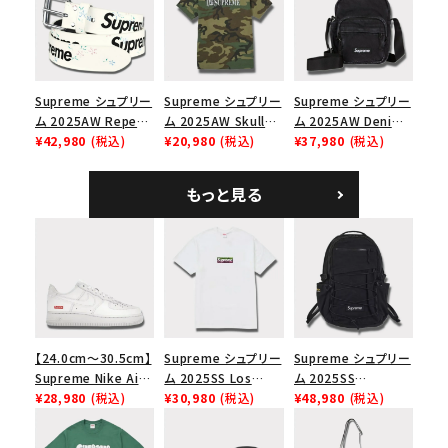
ップ トゥルーティン
バーHTC フォールカ
モ
Supreme シュプリー
Supreme シュプリー
Supreme シュプリー
ム 2025AW Repeat
ム 2025AW Skull
ム 2025AW Denim
Leather Belt リピー
¥42,980
(税込)
Tee スカル Tシャ
¥20,980
(税込)
Shoulder Bag デニ
¥37,980
(税込)
ト レザー ベルト フロ
ツ ウッドランドカモ
ム ショルダーバッグ
ーラル
ブラック
もっと見る
【24.0cm～30.5cm】
Supreme シュプリー
Supreme シュプリー
Supreme Nike Air
ム 2025SS Los
ム 2025SS
Force 1 Low シュプ
¥28,980
(税込)
Angeles Fire Relief
¥30,980
(税込)
Backpack バックパッ
¥48,980
(税込)
リーム ナイキエアフォ
Box Logo Tee ファ
ク ブラック 黒
ース１スニーカー シ
イヤーリリーフボック