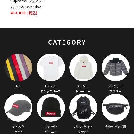
Supreme シュプリー
ム 18SS Overdyed
Ribbed Beanie オー
¥14,800
(税込)
バーダイドリブドビー
ニー ウォッシュマゼ
ンタ
CATEGORY
ALL
Tシャツ・
パーカー・
ジャケット・
ロングスリーブ
トレーナー
アウター
キャップ・
ニット帽・
バックパック・
その他バッグ類
ハット
ビーニー
リュック