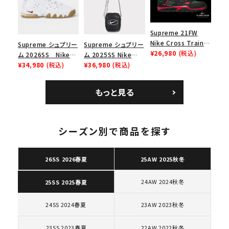
Supreme 21FW
Nike Cross Trainer
Supreme シュプリー
Supreme シュプリー
Low ナイキクロスト
¥26,980
(税込)
ム 2026SS Nike
ム 2025SS Nike
レイナーロウ シュー
SB Air Max 2 CB 94
¥34,980
(税込)
Leather Shoulder
¥36,980
(税込)
ズ ブラック
Low SP ナイキ SB
Bag ナイキレザーシ
エアマックス2 CB 94
ョルダーバッグ ブラッ
もっと見る
ロー SP ホワイト
ク 黒
キーワードから探す
シーズン別で商品を探す
search
人気ワード
2026SS
2025AW
2025SS
Tシャツ・ロングスリーブ
26SS 2026春夏
25AW 2025秋冬
キャップ・ハット
パーカー・クルーネック
ショルダー・ウエストバッグ
ボックスロゴ
ブラックスウェット
24AW 2024秋冬
25SS 2025春夏
カテゴリーから探す
24SS 2024春夏
23AW 2023秋冬
コラボレーションブランドから探す
23SS 2023春夏
22AW 2022秋冬