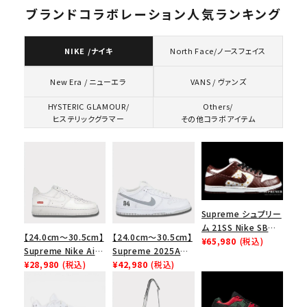
ブランドコラボレーション人気ランキング
NIKE /ナイキ
North Face/ノースフェイス
VANS / ヴァンズ
New Era / ニューエラ
HYSTERIC GLAMOUR/
Others/
ヒステリックグラマー
その他コラボアイテム
Supreme シュプリー
ム 21SS Nike SB
【24.0cm～30.5cm】
【24.0cm～30.5cm】
Dunk Low ナイキSB
¥65,980
(税込)
Supreme Nike Air
Supreme 2025AW
ダンクロウ スニーカ
Force 1 Low シュプ
¥28,980
(税込)
Nike SB Dunk Low
¥42,980
(税込)
ー ブラウン
リーム ナイキエアフォ
ナイキ SB ダンク ロ
ース１スニーカー シ
ー スニーカー ホワイ
ューズ ホワイト
ト