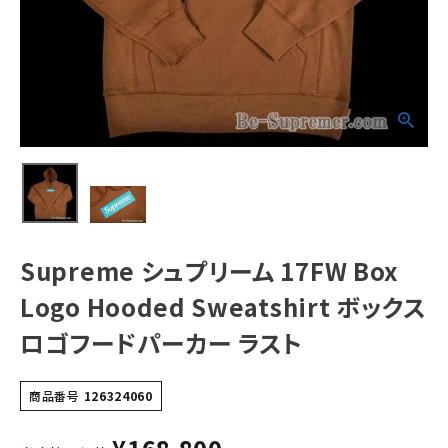
Sweatshirt ボッ
クスロゴフードパ
ーカー ラスト
NEW ITEMS
CATEGORY
Tシャツ・ロングスリーブ
パーカー・トレーナー
ジャケット・アウター
Supreme シュプリーム 17FW Box
キャップ・ハット
Logo Hooded Sweatshirt ボックス
ニット帽・ビーニー
ロゴフードパーカー ラスト
バックパック・リュック
その他バッグ類
商品番号
126324060
スニーカー・ブーツ