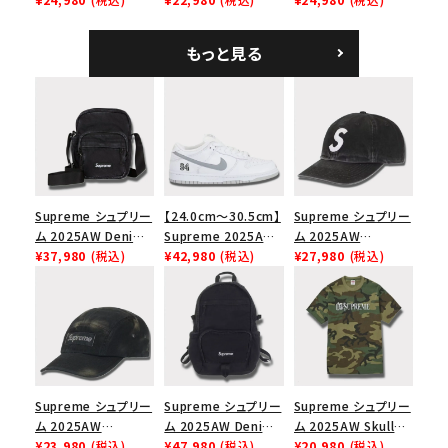
ホワイト
ホワイト
Logo 6-Panel シ
ークインデニム クラ
もっと見る
シックロゴ 6パネルキ
ャップ ブラック
Supreme シュプリー
【24.0cm～30.5cm】
Supreme シュプリー
ム 2025AW Denim
Supreme 2025AW
ム 2025AW
Shoulder Bag デニ
¥37,980
(税込)
Nike SB Dunk Low
¥42,980
(税込)
Pigment Coated
¥27,980
(税込)
ム ショルダーバッグ
ナイキ SB ダンク ロ
2-Tone S Logo 6-
ブラック
ー スニーカー ホワイ
Panel Cap ピグメン
ト
トコーテッド 2トーン
エスロゴ 6パネルキャ
ップ ブラック
Supreme シュプリー
Supreme シュプリー
Supreme シュプリー
ム 2025AW
ム 2025AW Denim
ム 2025AW Skull
Overdyed Camp
¥23,980
(税込)
Backpack デニム バ
¥47,980
(税込)
Tee スカル Tシャ
¥20,980
(税込)