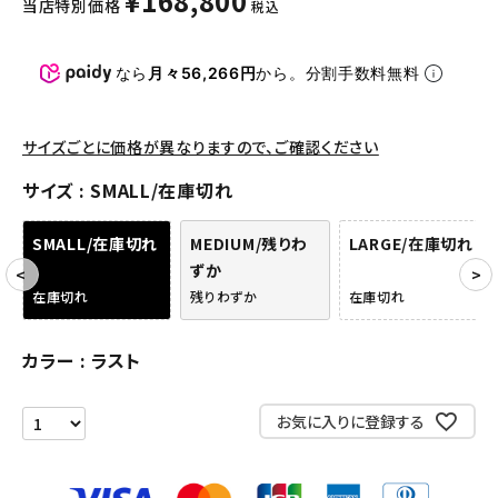
¥
168,800
当店特別価格
税込
パンツ・ショーツ
アクセサリー
なら
月々56,266円
から。分割手数料無料
COLLABORATION BRAND
サイズごとに価格が異なりますので、ご確認ください
SEASON
サイズ
SMALL/在庫切れ
CONTENTS
SMALL/在庫切れ
MEDIUM/残りわ
LARGE/在庫切れ
ずか
ACCOUNT MENU
在庫切れ
残りわずか
在庫切れ
ようこそ ゲスト 様
カラー
ラスト
meeting_room
person
ログイン
会員登録
お気に入りに登録する
Follow us