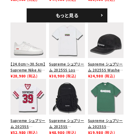
Cap オーバーダイド
ックパック ブラック
ツ ウッドランドカモ
キャンプキャップ ブ
もっと見る
ラック
【24.0cm～30.5cm】
Supreme シュプリー
Supreme シュプリー
Supreme Nike Air
ム 2025SS Los
ム 2025SS Washed
Force 1 Low シュプ
¥28,980
(税込)
Angeles Fire Relief
¥30,980
(税込)
Chino Twill Camp
¥24,980
(税込)
リーム ナイキエアフォ
Box Logo Tee ファ
Cap ウォッシュチノツ
ース１スニーカー シ
イヤーリリーフボック
イルキャンプキャップ
ューズ ホワイト
スロゴTシャツ ホワ
ブラック 黒
イト 白
Supreme シュプリー
Supreme シュプリー
Supreme シュプリー
ム 2025SS
ム 2025SS
ム 2025SS
Bandana Football
¥52,980
(税込)
Backpack バックパッ
¥48,980
(税込)
Homerun Tee ホー
¥19,980
(税込)