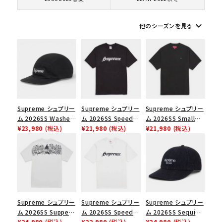
keyboard_arrow_down
他のシーズンを見る
シーズンから探す
並び順
価格から探す
Supreme シュプリー
Supreme シュプリー
Supreme シュプリー
円 ～
円
ム 2026SS Washed
ム 2026SS Speed
ム 2026SS Small
Chino Twill Camp
¥23,980
(税込)
Tee スピードTシャツ
¥21,980
(税込)
Box Tee スモールボ
¥21,980
(税込)
在庫のない商品を表示する
Cap ウォッシュド チ
ブラック
ックスTシャツ ブラッ
ノツイル キャンプキャ
ク
絞り込んで検索する
ップ ブラック
Supreme シュプリー
Supreme シュプリー
Supreme シュプリー
ム 2026SS Supper
ム 2026SS Speed
ム 2026SS Sequin
Tee サパーTシャツ
¥24,980
(税込)
Tee スピードTシャツ
¥22,980
(税込)
Denim Classic
¥24,980
(税込)