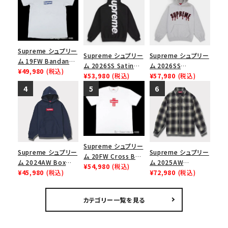
Supreme シュプリー
Supreme シュプリー
Supreme シュプリー
ム 19FW Bandana
ム 2026SS Satin
ム 2026SS
Box Logo Tee バン
¥49,980
(税込)
Applique Hooded
¥53,980
(税込)
Ghostface Arc
¥57,980
(税込)
ダナボックスロゴTシ
Sweatshirt サテン
Hooded
ャツ ホワイト
アップリケ フーデッド
Sweatshirt ゴー
スウェットパーカー ブ
ストフェイス アークフ
ラック
ーデッドスウェット パ
ーカー アッシュグレ
ー
Supreme シュプリー
Supreme シュプリー
Supreme シュプリー
ム 20FW Cross Box
ム 2024AW Box
ム 2025AW
Logo Tee クロスボ
¥54,980
(税込)
Logo Hooded
¥45,980
(税込)
Studded Shadow
¥72,980
(税込)
ックスロゴＴシャツ ホ
Sweatshirt ボック
Plaid Zip Up Shirt
ワイト
スロゴフードパーカー
スタッズ シャドウプレ
カテゴリー一覧を見る
ネイビー 紺
イド ジップアップシャ
ツ ブラック