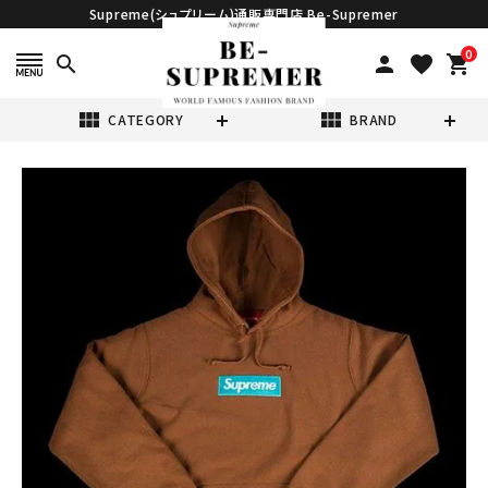
Supreme(シュプリーム)通販専門店 Be-Supremer
0
search
person
favorite
shopping_cart
view_module
view_module
CATEGORY
BRAND
search
Supreme シュプ
リーム 17FW
Box Logo
¥168,800
Hooded
(税込)