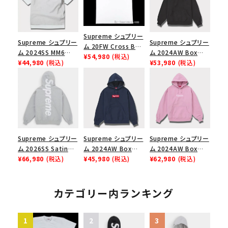
Supreme シュプリー
Supreme シュプリー
Supreme シュプリー
ム 20FW Cross Box
ム 2024SS MM6
ム 2024AW Box
Logo Tee クロスボ
¥54,980
(税込)
Maison Margiela
¥44,980
(税込)
Logo Hooded
¥53,980
(税込)
ックスロゴＴシャツ ホ
Box Logo Tee MM6
Sweatshirt ボック
ワイト
メゾンマルジェラボッ
スロゴフードパーカー
クスロゴTシャツ ホ
ブラック 黒
ワイト 白
Supreme シュプリー
Supreme シュプリー
Supreme シュプリー
ム 2026SS Satin
ム 2024AW Box
ム 2024AW Box
Applique Hooded
¥66,980
(税込)
Logo Hooded
¥45,980
(税込)
Logo Hooded
¥62,980
(税込)
Sweatshirt サテン
Sweatshirt ボック
Sweatshirt ボック
アップリケ フーデッド
スロゴフードパーカー
スロゴフードパーカー
スウェットパーカー ヘ
ネイビー 紺
ダスティーピンク
カテゴリー内ランキング
ザーグレー