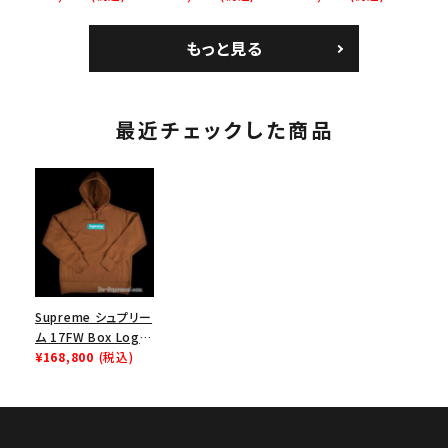
Jersey バンダナ フッ
ク ブラック 黒
ムランTシャツ ライト
トボール ジャージ ホ
パイン
もっと見る
ワイト
最近チェックした商品
Supreme シュプリー
ム 17FW Box Logo
Hooded
¥168,800
(税込)
Sweatshirt ボック
スロゴフードパーカー
ラスト