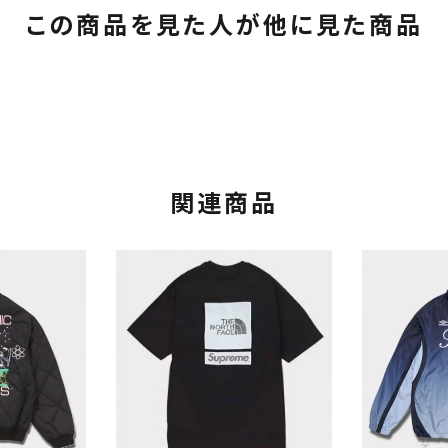
この商品を見た人が他に見た商品
関連商品
カテゴリーから探す
コラボレーションブ
rch
価格から探す
人気ワード
2026SS
2025AW
2025S