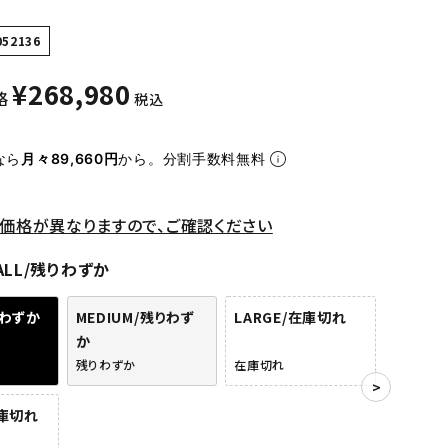
052136
¥
268,980
格
税込
なら
月々89,660円
から。分割手数料無料
価格が異なりますので、ご確認ください
ALL/残りわずか
りわずか
MEDIUM/残りわず
LARGE/在庫切れ
か
残りわずか
在庫切れ
在庫切れ