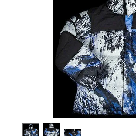
Supreme
シュプリー
ム 17FW
¥268,98
The
0
(税込)
North
Face
Mountai
n
Baltoro
Jacket ノ
NEW ITEMS
ースフェイ
スマウンテ
ンバルトロ
ダウンジャ
CATEGORY
ケット 雪
山 マウン
テン
Tシャツ・ロングスリーブ
パーカー・トレーナー
ジャケット・アウター
キャップ・ハット