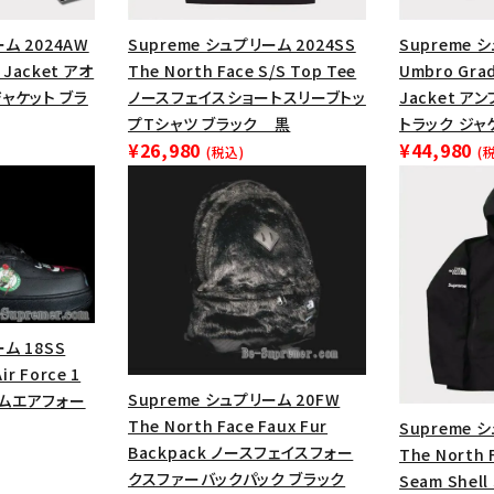
円 ～
円
Tシャツ・ロングスリーブ
キャ
ーム 2024AW
Supreme シュプリーム 2024SS
Supreme 
パーカー・クルーネック
ショル
k Jacket アオ
The North Face S/S Top Tee
Umbro Grad
ボックスロゴ
ブラックスウェッ
ャケット ブラ
ノースフェイスショートスリーブトッ
Jacket ア
プTシャツ ブラック 黒
トラック ジャ
¥26,980
¥44,980
(税込)
(
在庫のない商品を表示する
絞り込んで検索する
ム 18SS
ir Force 1
Supreme シュプリーム 20FW
ームエアフォー
The North Face Faux Fur
Supreme 
Backpack ノースフェイスフォー
The North 
クスファーバックパック ブラック
Seam Shel