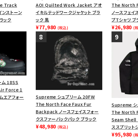
e Track
AOI Quilted Work Jacket アオ
The North 
ラインストーン
イキルテッドワークジャケット ブラ
ノースフェイ
ブラック
ック 黒
プTシャツ ブ
¥77,980
¥26,980
(税込)
(
ム 18SS
ir Force 1
Supreme シュプリーム 20FW
ームエアフォー
The North Face Faux Fur
Supreme 
Backpack ノースフェイスフォー
The North 
クスファーバックパック ブラック
Seam Shel
¥48,980
ススプリットジ
(税込)
¥95,980
(