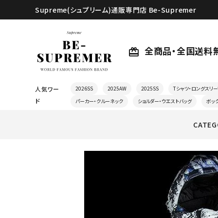
Supreme(シュプリーム)通販専門店 Be-Supremer
全商品・全国送料
card_giftcard
人気ワー
2026SS
2025AW
2025SS
Tシャツ・ロングスリー
ド
パーカー・クルーネック
ショルダー・ウエストバッグ
ボッ
CATEG
search