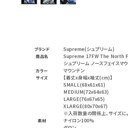
ニット帽・ビーニー
バックパック・リュック
その他バッグ類
スニーカー・ブーツ
パンツ・ショーツ
Supreme(シュプリーム)
ブランド
Supreme 17FW The North F
商品名
アクセサリー
シュプリーム ノースフェイスマ
マウンテン
COLLABORATION BRAND
カラー
【着丈x身幅x袖丈(cm)】
サイズ
SMALL(68x61x61)
SEASON
MEDIUM(72x64x63)
LARGE(76x67x65)
CONTENTS
XLARGE(80x70x67)
※入荷数量の関係上、サイズに
ACCOUNT MENU
ナイロン100%
素材
ようこそ ゲスト 様
ダウン