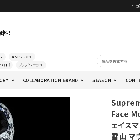
無料！
ブ
キャップ・ハット
クスロゴ
ブラックスウェット
ORY
COLLABORATION BRAND
SEASON
CONT
Supre
Face M
ェイスマ
雪山 マ