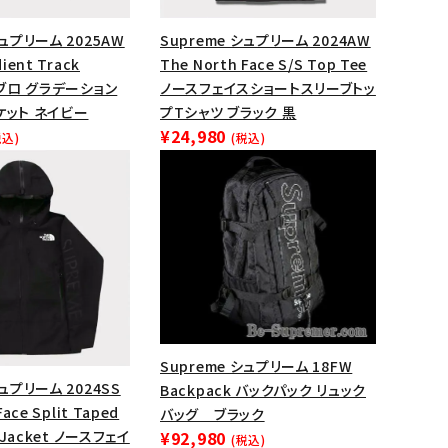
ップ・ハット
シュプリーム 2025AW
Supreme シュプリーム 2024AW
ダー・ウエストバッグ
ient Track
The North Face S/S Top Tee
ト
ンブロ グラデーション
ノースフェイスショートスリーブトッ
ケット ネイビー
プTシャツ ブラック 黒
¥24,980
税込)
(税込)
Supreme シュプリーム 18FW
シュプリーム 2024SS
Backpack バックパック リュック
Face Split Taped
バッグ ブラック
l Jacket ノースフェイ
¥92,980
(税込)