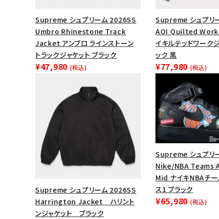
Supreme シュプリーム 2026SS
Supreme シュプリ
Umbro Rhinestone Track
AOI Quilted Wor
Jacket アンブロ ラインストーン
イキルテッドワークジ
トラックジャケット ブラック
ック 黒
¥47,980
¥77,980
(税込)
(税込)
Supreme シュプリー
Nike/NBA Teams A
Mid ナイキNBAチ
ス1 ブラック
Supreme シュプリーム 2026SS
¥65,980
Harrington Jacket ハリント
(税込)
ンジャケット ブラック