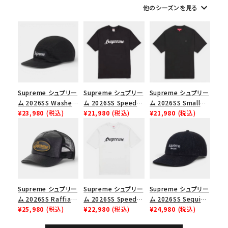
keyboard_arrow_down
他のシーズンを見る
シーズンから探す
並び順
価格から探す
Supreme シュプリー
Supreme シュプリー
Supreme シュプリー
円 ～
円
ム 2026SS Washed
ム 2026SS Speed
ム 2026SS Small
Chino Twill Camp
¥23,980
(税込)
Tee スピードTシャツ
¥21,980
(税込)
Box Tee スモールボ
¥21,980
(税込)
Cap ウォッシュド チ
ブラック
ックスTシャツ ブラッ
在庫のない商品を表示する
ノツイル キャンプキャ
ク
ップ ブラック
絞り込んで検索する
Supreme シュプリー
Supreme シュプリー
Supreme シュプリー
ム 2026SS Raffia
ム 2026SS Speed
ム 2026SS Sequin
Mesh Back 5-Panel
¥25,980
(税込)
Tee スピードTシャツ
¥22,980
(税込)
Denim Classic
¥24,980
(税込)
ラフィアメッシュバック
ホワイト
Logo 6-Panel シ