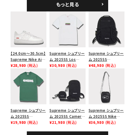
ーラル
ブラック
もっと見る
【24.0cm～30.5cm】
Supreme シュプリー
Supreme シュプリー
Supreme Nike Air
ム 2025SS Los
ム 2025SS
Force 1 Low シュプ
¥28,980
(税込)
Angeles Fire Relief
¥30,980
(税込)
Backpack バックパッ
¥48,980
(税込)
リーム ナイキエアフォ
Box Logo Tee ファ
ク ブラック 黒
ース１スニーカー シ
イヤーリリーフボック
ューズ ホワイト
スロゴTシャツ ホワ
イト 白
Supreme シュプリー
Supreme シュプリー
Supreme シュプリー
ム 2025SS
ム 2025SS Camera
ム 2025SS Nike
Homerun Tee ホー
¥19,980
(税込)
Bag + Mini Pouch
¥21,980
(税込)
Leather Shoulder
¥36,980
(税込)
ムランTシャツ ライト
カメラバッグ ミニポー
Bag ナイキレザーシ
パイン
チ ブラック 黒
ョルダーバッグ ブラッ