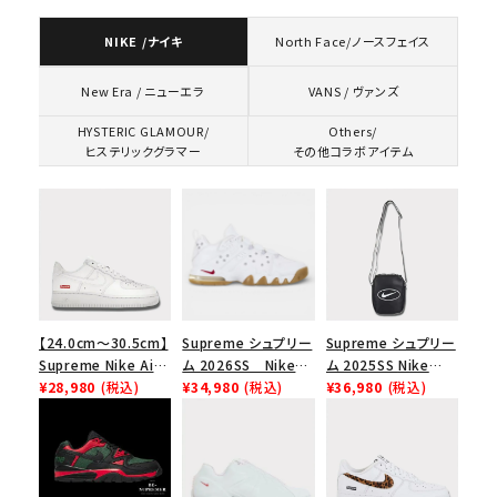
NIKE /ナイキ
North Face/ノースフェイス
VANS / ヴァンズ
New Era / ニューエラ
HYSTERIC GLAMOUR/
Others/
ヒステリックグラマー
その他コラボアイテム
【24.0cm～30.5cm】
Supreme シュプリー
Supreme シュプリー
Supreme Nike Air
ム 2026SS Nike
ム 2025SS Nike
Force 1 Low シュプ
¥28,980
(税込)
SB Air Max 2 CB 94
¥34,980
(税込)
Leather Shoulder
¥36,980
(税込)
リーム ナイキエアフォ
Low SP ナイキ SB
Bag ナイキレザーシ
ース１スニーカー シ
エアマックス2 CB 94
ョルダーバッグ ブラッ
ューズ ホワイト
ロー SP ホワイト
ク 黒