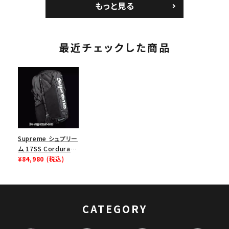
もっと見る
ク 黒
最近チェックした商品
Supreme シュプリー
ム 17SS Cordura
Ripstop Nylon
¥84,980
(税込)
Backpack Bag コー
デュラリップストップ
ナイロンバックパック
リュック ブラック
CATEGORY