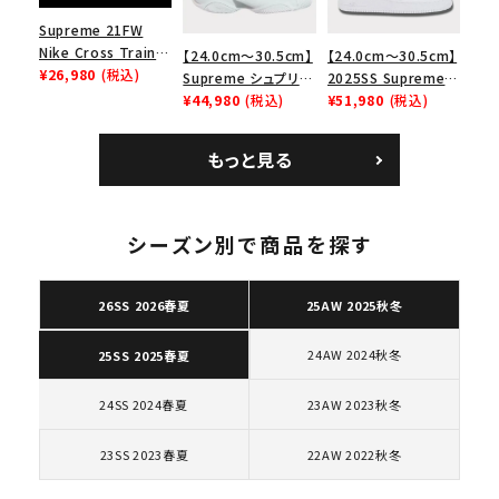
Supreme 21FW
Nike Cross Trainer
【24.0cm～30.5cm】
【24.0cm～30.5cm】
Low ナイキクロスト
¥26,980
(税込)
Supreme シュプリー
2025SS Supreme
レイナーロウ シュー
ム 2023AW Nike
¥44,980
(税込)
GOODENOUGH
¥51,980
(税込)
ズ ブラック
Courtposite ナイキ
Nike Air Force 1
コートポジット スニー
Low AF1 シュプリー
もっと見る
カー ホワイト 白
ムグッドイナフ ナイキ
エアフォース１スニー
カー シューズ ホワイ
キーワードから探す
ト
シーズン別で商品を探す
search
26SS 2026春夏
25AW 2025秋冬
人気ワード
2026SS
2025AW
2025SS
Tシャツ・ロングスリーブ
キャップ・ハット
パーカー・クルーネック
24AW 2024秋冬
25SS 2025春夏
ショルダー・ウエストバッグ
ボックスロゴ
ブラックスウェット
カテゴリーから探す
24SS 2024春夏
23AW 2023秋冬
23SS 2023春夏
22AW 2022秋冬
コラボレーションブランドから探す