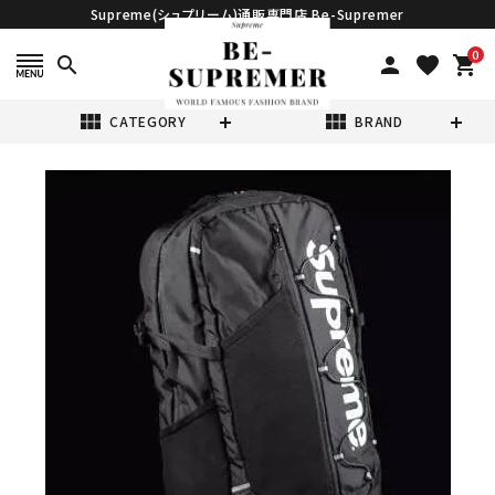
Supreme(シュプリーム)通販専門店 Be-Supremer
0
search
person
favorite
shopping_cart
view_module
view_module
CATEGORY
BRAND
search
Supreme シュプ
リーム 17SS
Cordura
¥84,980
(税込)
Ripstop Nylon