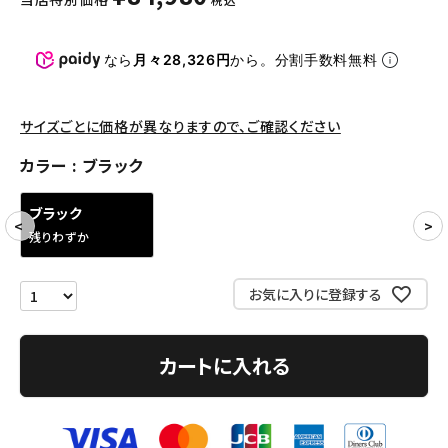
パンツ・ショーツ
アクセサリー
なら
月々28,326円
から。分割手数料無料
COLLABORATION BRAND
サイズごとに価格が異なりますので、ご確認ください
SEASON
カラー
ブラック
CONTENTS
ブラック
残りわずか
ACCOUNT MENU
ようこそ ゲスト 様
お気に入りに登録する
meeting_room
person
ログイン
会員登録
カートに入れる
Follow us