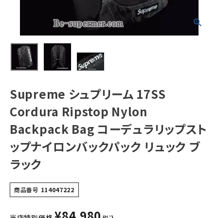
Backpack Bag
コーデュラリップ
ストップナイロン
バックパック リュ
NEW ITEMS
ック ブラック
CATEGORY
Tシャツ・ロングスリーブ
パーカー・トレーナー
Supreme シュプリーム 17SS
ジャケット・アウター
Cordura Ripstop Nylon
キャップ・ハット
Backpack Bag コーデュラリップスト
ップナイロンバックパック リュック ブ
ニット帽・ビーニー
ラック
バックパック・リュック
その他バッグ類
商品番号
114047222
スニーカー・ブーツ
¥
84,980
当店特別価格
税込