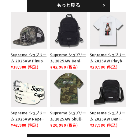
5パネルキャップ ブラ
ークインデニム クラ
もっと見る
ック
シックロゴ 6パネルキ
ャップ ブラック
Supreme シュプリー
Supreme シュプリー
Supreme シュプリー
ム 2025AW Pinup
ム 2025AW Denim
ム 2025AW Playboi
Mesh Back 5-Panel
¥18,980
(税込)
Backpack デニム バ
¥42,980
(税込)
Carti Tee プレイボ
¥20,980
(税込)
Capピンアップ メッシ
ックパック ブラック
ーイカーティ Tシャツ
ュバック 5パネルキャ
ホワイト
ップ トゥルーティン
バーHTC フォールカ
モ
Supreme シュプリー
Supreme シュプリー
Supreme シュプリー
ム 2025AW Repeat
ム 2025AW Skull
ム 2025AW Denim
Leather Belt リピー
¥42,980
(税込)
Tee スカル Tシャ
¥20,980
(税込)
Shoulder Bag デニ
¥37,980
(税込)
ト レザー ベルト フロ
ツ ウッドランドカモ
ム ショルダーバッグ