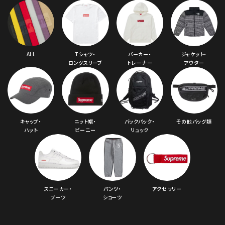
ALL
Tシャツ・
パーカー・
ジャケット・
ロングスリーブ
トレーナー
アウター
キャップ・
ニット帽・
バックパック・
その他バッグ類
ハット
ビーニー
リュック
スニーカー・
パンツ・
アクセサリー
ブーツ
ショーツ