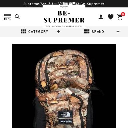
Supreme(シュプリーム)通販専門店 Be-Supremer
0
search
person
favorite
shopping_cart
view_module
view_module
CATEGORY
BRAND
search
Supreme シュプ
リーム 16FW
The North
¥38,980
(税込)
Face Pocono