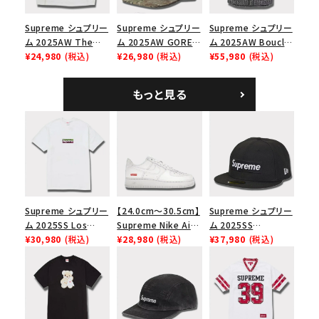
Supreme シュプリー
Supreme シュプリー
Supreme シュプリー
ム 2025AW The
ム 2025AW GORE-
ム 2025AW Boucle
Exorcist Mother
¥24,980
(税込)
TEX Zip Pocket
¥26,980
(税込)
Baseball Jersey ブ
¥55,980
(税込)
L/S Tee エクソシス
Camp Cap ゴアテッ
ークレ ベースボール
ト マザー ロングスリ
クス ジップ ポケット
ジャージ ブラック
もっと見る
ーブTシャツ ホワイ
キャンプ キャップ リ
ト
アルツリーAPカモ
Supreme シュプリー
【24.0cm～30.5cm】
Supreme シュプリー
ム 2025SS Los
Supreme Nike Air
ム 2025SS
Angeles Fire Relief
¥30,980
(税込)
Force 1 Low シュプ
¥28,980
(税込)
Championship Box
¥37,980
(税込)
Box Logo Tee ファ
リーム ナイキエアフォ
Logo New Era Cap
イヤーリリーフボック
ース１スニーカー シ
チャンピオンシップボ
スロゴTシャツ ホワ
ューズ ホワイト
ックスロゴニューエラ
イト 白
キャップ ブラック 黒