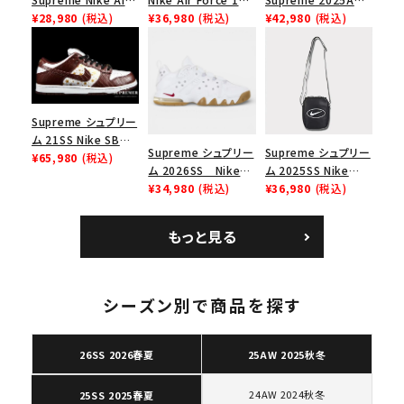
Force 1 Low シュプ
¥28,980
(税込)
Low シュプリーム ナ
¥36,980
(税込)
Nike SB Dunk Low
¥42,980
(税込)
リーム ナイキエアフォ
イキエアフォース１ス
ナイキ SB ダンク ロ
ース１スニーカー シ
ニーカー シューズ ブ
ー スニーカー ホワイ
ューズ ホワイト
ラック
ト
Supreme シュプリー
ム 21SS Nike SB
Supreme シュプリー
Supreme シュプリー
Dunk Low ナイキSB
¥65,980
(税込)
ム 2026SS Nike
ム 2025SS Nike
ダンクロウ スニーカ
SB Air Max 2 CB 94
¥34,980
(税込)
Leather Shoulder
¥36,980
(税込)
ー ブラウン
Low SP ナイキ SB
Bag ナイキレザーシ
エアマックス2 CB 94
ョルダーバッグ ブラッ
もっと見る
ロー SP ホワイト
ク 黒
シーズン別で商品を探す
26SS 2026春夏
25AW 2025秋冬
24AW 2024秋冬
25SS 2025春夏