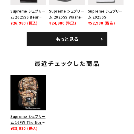
Supreme シュプリー
Supreme シュプリー
Supreme シュプリー
ム 2025SS Bear
ム 2025SS Washed
ム 2025SS
Tee ベア Tシャツ ブ
¥26,980
(税込)
Chino Twill Camp
¥24,980
(税込)
Bandana Football
¥52,980
(税込)
ラック 黒
Cap ウォッシュチノツ
Jersey バンダナ フッ
イルキャンプキャップ
トボール ジャージ ホ
もっと見る
ブラック 黒
ワイト
最近チェックした商品
Supreme シュプリー
ム 16FW The North
Face Pocono
¥38,980
(税込)