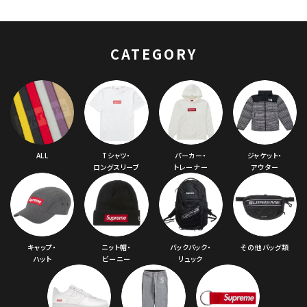
Backpack ノースフ
ェイスポコノバックパ
ック リーブス
CATEGORY
ALL
Tシャツ・
パーカー・
ジャケット・
ロングスリーブ
トレーナー
アウター
キャップ・
ニット帽・
バックパック・
その他バッグ類
ハット
ビーニー
リュック