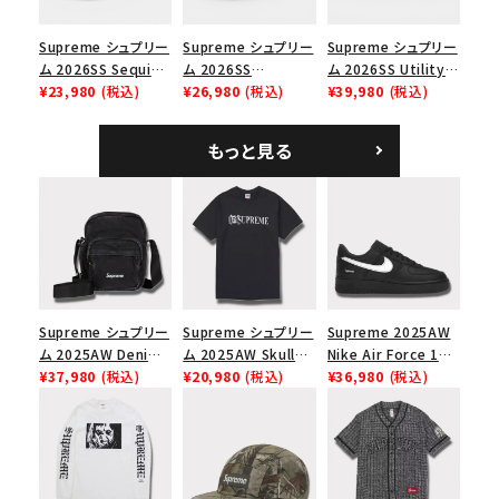
円 ～
円
Supreme シュプリー
Supreme シュプリー
Supreme シュプリー
ム 2026SS Sequin
ム 2026SS
ム 2026SS Utility
在庫のない商品を表示する
Denim Classic
¥23,980
(税込)
Pigment Coated S
¥26,980
(税込)
Bag ユーティリティ
¥39,980
(税込)
Logo 6-Panel シ
Logo 6-Panel ピグ
バッグ ブラック
ークインデニム クラ
メントコーテッド Sロ
絞り込んで検索する
もっと見る
シックロゴ 6パネルキ
ゴ 6パネル ネイビー
ャップ ナチュラル
Supreme シュプリー
Supreme シュプリー
Supreme 2025AW
ム 2025AW Denim
ム 2025AW Skull
Nike Air Force 1
Shoulder Bag デニ
¥37,980
(税込)
Tee スカル Tシャツ
¥20,980
(税込)
Low シュプリーム ナ
¥36,980
(税込)
ム ショルダーバッグ
ブラック
イキエアフォース１ス
ブラック
ニーカー シューズ ブ
ラック