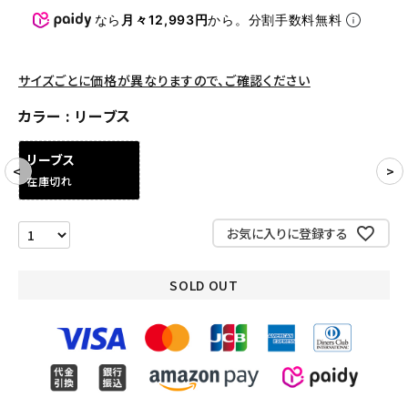
パンツ・ショーツ
なら
月々12,993円
から。分割手数料無料
アクセサリー
サイズごとに価格が異なりますので、ご確認ください
COLLABORATION BRAND
カラー
リーブス
SEASON
リーブス
CONTENTS
在庫切れ
ACCOUNT MENU
お気に入りに登録する
ようこそ ゲスト 様
SOLD OUT
meeting_room
person
ログイン
会員登録
Follow us