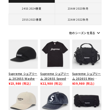
24SS 2024春夏
23AW 2023秋冬
キーワードから探す
search
23SS 2023春夏
22AW 2022秋冬
人気ワード
2026SS
2025AW
2025SS
Tシャツ・ロングスリーブ
keyboard_arrow_down
他のシーズンを見る
キャップ・ハット
パーカー・クルーネック
ショルダー・ウエストバッグ
ボックスロゴ
ブラックスウェット
カテゴリーから探す
コラボレーションブランドから探す
Supreme シュプリー
Supreme シュプリー
Supreme シュプリー
シーズンから探す
ム 2026SS Washed
ム 2026SS Speed
ム 2026SS Mini
Chino Twill Camp
¥23,980
(税込)
Tee スピードTシャツ
¥22,980
(税込)
Duffle Bag ミニダッ
¥39,980
(税込)
Cap ウォッシュド チ
ブラック
フルバッグ ブラック
ノツイル キャンプキャ
並び順
ップ ブラック
価格から探す