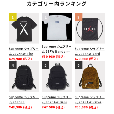
カテゴリー内ランキング
Supreme シュプリー
Supreme シュプリー
Supreme シュプリー
ム 19FW Bandana
ム 2024AW The
ム 2024AW Jordan
Box Logo Tee バン
¥50,980
(税込)
North Face S/S
¥24,980
(税込)
Drawstring Bag ジ
¥20,980
(税込)
ダナボックスロゴTシ
Top Tee ノースフェ
ョーダンドローストリ
ャツ ホワイト
イスショートスリーブ
ングバッグ バックパッ
トップTシャツ ブラッ
ク ブラック 黒
ク 黒
Supreme シュプリー
Supreme シュプリー
Supreme シュプリー
ム 2025SS
ム 2025AW Denim
ム 2025AW Velvet
Backpack バックパッ
¥48,980
(税込)
Backpack デニム バ
¥47,980
(税込)
Backpack ベルベッ
¥55,980
(税込)
ク ブラック 黒
ックパック ブラック
ト バックパック タンレ