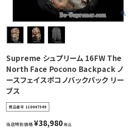
Backpack ノー
スフェイスポコノ
バックパック リー
ブス
NEW ITEMS
CATEGORY
Tシャツ・ロングスリーブ
パーカー・トレーナー
Supreme シュプリーム 16FW The
ジャケット・アウター
North Face Pocono Backpack ノ
ースフェイスポコノバックパック リー
キャップ・ハット
ブス
ニット帽・ビーニー
バックパック・リュック
商品番号
110047549
その他バッグ類
¥
38,980
当店特別価格
税込
スニーカー・ブーツ