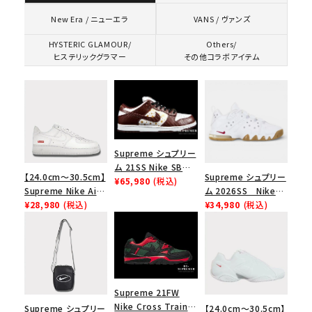
VANS / ヴァンズ
New Era / ニューエラ
HYSTERIC GLAMOUR/
Others/
ヒステリックグラマー
その他コラボアイテム
Supreme シュプリー
ム 21SS Nike SB
【24.0cm～30.5cm】
Supreme シュプリー
Dunk Low ナイキSB
¥65,980
(税込)
Supreme Nike Air
ム 2026SS Nike
ダンクロウ スニーカ
Force 1 Low シュプ
¥28,980
(税込)
SB Air Max 2 CB 94
¥34,980
(税込)
ー ブラウン
リーム ナイキエアフォ
Low SP ナイキ SB
ース１スニーカー シ
エアマックス2 CB 94
ューズ ホワイト
ロー SP ホワイト
Supreme 21FW
Nike Cross Trainer
Supreme シュプリー
【24.0cm～30.5cm】