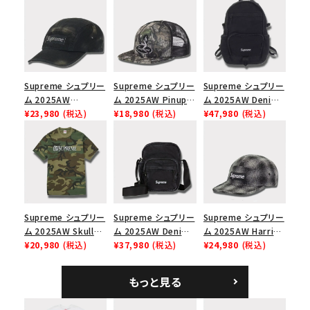
Supreme シュプリー
Supreme シュプリー
Supreme シュプリー
ム 2025AW
ム 2025AW Pinup
ム 2025AW Denim
Overdyed Camp
¥23,980
(税込)
Mesh Back 5-Panel
¥18,980
(税込)
Backpack デニム バ
¥47,980
(税込)
Cap オーバーダイド
Capピンアップ メッシ
ックパック ブラック
キャンプキャップ ブ
ュバック 5パネルキャ
ラック
ップ トゥルーティン
バーHTC フォールカ
モ
Supreme シュプリー
Supreme シュプリー
Supreme シュプリー
ム 2025AW Skull
ム 2025AW Denim
ム 2025AW Harris
Tee スカル Tシャ
¥20,980
(税込)
Shoulder Bag デニ
¥37,980
(税込)
Tweed Camp Cap
¥24,980
(税込)
ツ ウッドランドカモ
ム ショルダーバッグ
ハリスツイード キャ
ブラック
ンプキャップ ブラック
もっと見る