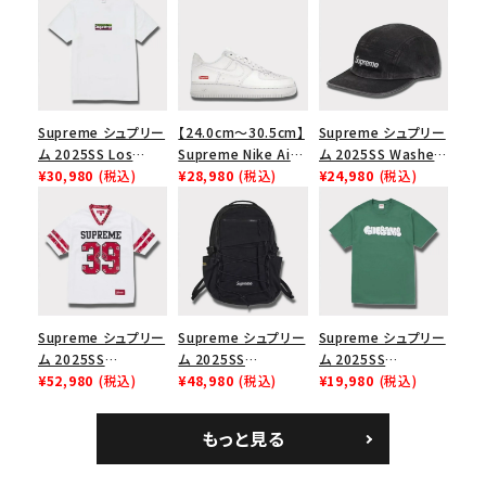
Supreme シュプリー
【24.0cm～30.5cm】
Supreme シュプリー
ム 2025SS Los
Supreme Nike Air
ム 2025SS Washed
Angeles Fire Relief
¥30,980
(税込)
Force 1 Low シュプ
¥28,980
(税込)
Chino Twill Camp
¥24,980
(税込)
Box Logo Tee ファ
リーム ナイキエアフォ
Cap ウォッシュチノツ
イヤーリリーフボック
ース１スニーカー シ
イルキャンプキャップ
スロゴTシャツ ホワ
ューズ ホワイト
ブラック 黒
イト 白
Supreme シュプリー
Supreme シュプリー
Supreme シュプリー
ム 2025SS
ム 2025SS
ム 2025SS
Bandana Football
¥52,980
(税込)
Backpack バックパッ
¥48,980
(税込)
Homerun Tee ホー
¥19,980
(税込)
Jersey バンダナ フッ
ク ブラック 黒
ムランTシャツ ライト
トボール ジャージ ホ
パイン
もっと見る
ワイト