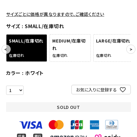
アクセサリー
サイズごとに価格が異なりますので、ご確認ください
サイズ
SMALL/在庫切れ
COLLABORATION BRAND
SMALL/在庫切れ
MEDIUM/在庫切
LARGE/在庫切れ
SEASON
れ
在庫切れ
在庫切れ
在庫切れ
CONTENTS
カラー
ホワイト
ACCOUNT MENU
ようこそ ゲスト 様
お気に入りに登録する
meeting_room
person
ログイン
会員登録
SOLD OUT
Follow us