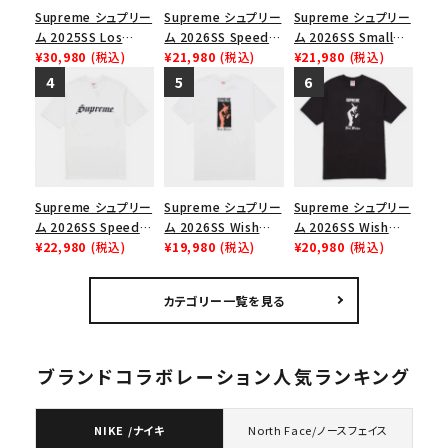
Supreme シュプリー
Supreme シュプリー
Supreme シュプリー
ム 2025SS Los
ム 2026SS Speed
ム 2026SS Small
Angeles Fire Relief
¥30,980
(税込)
Tee スピードTシャツ
¥21,980
(税込)
Box Tee スモールボ
¥21,980
(税込)
Box Logo Tee ファ
ブラック
ックスTシャツ ブラッ
イヤーリリーフボック
ク
スロゴTシャツ ホワ
イト 白
Supreme シュプリー
Supreme シュプリー
Supreme シュプリー
ム 2026SS Speed
ム 2026SS Wish
ム 2026SS Wish
Tee スピードTシャツ
¥22,980
(税込)
Tee ウィッシュTシ
¥19,980
(税込)
Tee ウィッシュTシ
¥20,980
(税込)
ホワイト
ャツ ホワイト
ャツ ブラック
カテゴリー一覧を見る
ブランドコラボレーション人気ランキング
NIKE /ナイキ
North Face/ノースフェイス