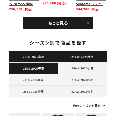
Low ナイキクロスト
¥26,980
(税込)
ム 2025SS Nike
Supreme シュプリー
レイナーロウ シュー
Leather Shoulder
¥36,980
(税込)
ム 2023AW Nike
¥44,980
(税込)
ズ ブラック
Bag ナイキレザーシ
Courtposite ナイキ
ョルダーバッグ ブラッ
コートポジット スニー
もっと見る
ク 黒
カー ホワイト 白
シーズン別で商品を探す
キーワードから探す
search
26SS 2026春夏
25AW 2025秋冬
人気ワード
2026SS
2025AW
2025SS
Tシャツ・ロングスリーブ
24AW 2024秋冬
25SS 2025春夏
キャップ・ハット
パーカー・クルーネック
ショルダー・ウエストバッグ
ボックスロゴ
ブラックスウェット
24SS 2024春夏
23AW 2023秋冬
カテゴリーから探す
23SS 2023春夏
22AW 2022秋冬
コラボレーションブランドから探す
keyboard_arrow_down
他のシーズンを見る