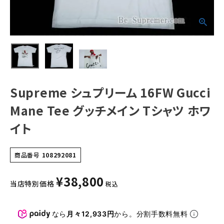
NEW ITEMS
CATEGORY
Tシャツ・ロングスリーブ
パーカー・トレーナー
Supreme シュプリーム 16FW Gucci
ジャケット・アウター
Mane Tee グッチメイン Tシャツ ホワ
キャップ・ハット
イト
ニット帽・ビーニー
商品番号
108292081
バックパック・リュック
¥
38,800
その他バッグ類
当店特別価格
税込
スニーカー・ブーツ
なら
月々12,933円
から。分割手数料無料
パンツ・ショーツ