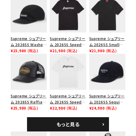
シーズンから探す
並び順
Supreme シュプリー
Supreme シュプリー
Supreme シュプリー
価格から探す
ム 2026SS Washed
ム 2026SS Speed
ム 2026SS Small
円 ～
円
Chino Twill Camp
¥23,980
(税込)
Tee スピードTシャツ
¥21,980
(税込)
Box Tee スモールボ
¥21,980
(税込)
Cap ウォッシュド チ
ブラック
ックスTシャツ ブラッ
ノツイル キャンプキャ
ク
在庫のない商品を表示する
ップ ブラック
絞り込んで検索する
Supreme シュプリー
Supreme シュプリー
Supreme シュプリー
ム 2026SS Raffia
ム 2026SS Speed
ム 2026SS Sequin
Mesh Back 5-Panel
¥25,980
(税込)
Tee スピードTシャツ
¥22,980
(税込)
Denim Classic
¥24,980
(税込)
ラフィアメッシュバック
ホワイト
Logo 6-Panel シ
5パネルキャップ ブラ
ークインデニム クラ
もっと見る
ック
シックロゴ 6パネルキ
ャップ ブラック