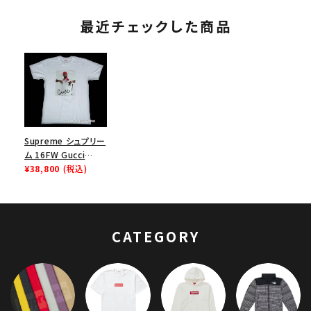
最近チェックした商品
Supreme シュプリー
ム 16FW Gucci
Mane Tee グッチメ
¥38,800
(税込)
イン Tシャツ ホワイ
ト
CATEGORY