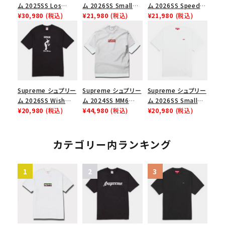
ム 2025SS Los
ム 2026SS Small
ム 2026SS Speed
Angeles Fire Relief
¥30,980
(税込)
Box Tee スモールボ
¥21,980
(税込)
Tee スピードTシャツ
¥21,980
(税込)
Box Logo Tee ファ
ックスTシャツ ブラッ
ブラック
イヤーリリーフボック
ク
スロゴTシャツ ホワ
イト 白
Supreme シュプリー
Supreme シュプリー
Supreme シュプリー
ム 2026SS Wish
ム 2024SS MM6
ム 2026SS Small
Tee ウィッシュTシ
¥20,980
(税込)
Maison Margiela
¥44,980
(税込)
Box Tee スモールボ
¥20,980
(税込)
ャツ ブラック
Box Logo Tee MM6
ックスTシャツ ホワイ
メゾンマルジェラボッ
ト
クスロゴTシャツ ホ
カテゴリー内ランキング
ワイト 白