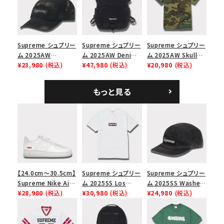
エスロゴ 6パネルキャ
ップ ブラック
Supreme シュプリー
Supreme シュプリー
Supreme シュプリー
ム 2025AW
ム 2025AW Denim
ム 2025AW Skull
Overdyed Camp
¥23,980
(税込)
Backpack デニム バ
¥47,980
(税込)
Tee スカル Tシャ
¥20,980
(税込)
Cap オーバーダイド
ックパック ブラック
ツ ウッドランドカモ
キャンプキャップ ブ
もっと見る
ラック
【24.0cm～30.5cm】
Supreme シュプリー
Supreme シュプリー
Supreme Nike Air
ム 2025SS Los
ム 2025SS Washed
Force 1 Low シュプ
¥28,980
(税込)
Angeles Fire Relief
¥30,980
(税込)
Chino Twill Camp
¥24,980
(税込)
リーム ナイキエアフォ
Box Logo Tee ファ
Cap ウォッシュチノツ
ース１スニーカー シ
イヤーリリーフボック
イルキャンプキャップ
ューズ ホワイト
スロゴTシャツ ホワ
ブラック 黒