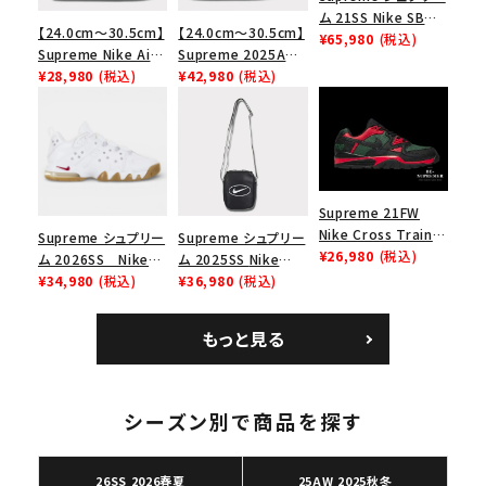
ム 21SS Nike SB
【24.0cm～30.5cm】
【24.0cm～30.5cm】
Dunk Low ナイキSB
¥65,980
(税込)
Supreme Nike Air
Supreme 2025AW
ダンクロウ スニーカ
Force 1 Low シュプ
¥28,980
(税込)
Nike SB Dunk Low
¥42,980
(税込)
ー ブラウン
リーム ナイキエアフォ
ナイキ SB ダンク ロ
ース１スニーカー シ
ー スニーカー ホワイ
ューズ ホワイト
ト
Supreme 21FW
Nike Cross Trainer
Supreme シュプリー
Supreme シュプリー
Low ナイキクロスト
¥26,980
(税込)
ム 2026SS Nike
ム 2025SS Nike
レイナーロウ シュー
SB Air Max 2 CB 94
¥34,980
(税込)
Leather Shoulder
¥36,980
(税込)
ズ ブラック
Low SP ナイキ SB
Bag ナイキレザーシ
エアマックス2 CB 94
ョルダーバッグ ブラッ
もっと見る
ロー SP ホワイト
ク 黒
シーズン別で商品を探す
26SS 2026春夏
25AW 2025秋冬