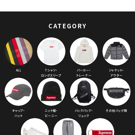
SBブレザーロウスニ
ーカー タン
CATEGORY
ALL
Tシャツ・
パーカー・
ジャケット・
ロングスリーブ
トレーナー
アウター
キャップ・
ニット帽・
バックパック・
その他バッグ類
ハット
ビーニー
リュック