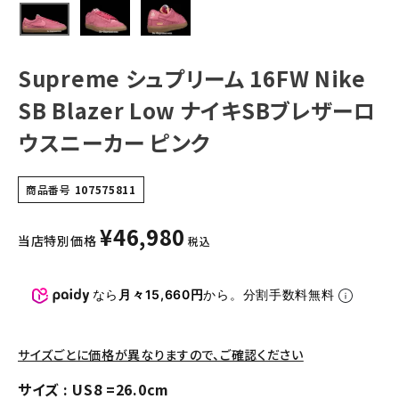
NEW ITEMS
CATEGORY
Supreme シュプリーム 16FW Nike
Tシャツ・ロングスリーブ
SB Blazer Low ナイキSBブレザーロ
パーカー・トレーナー
ウスニーカー ピンク
ジャケット・アウター
商品番号
107575811
キャップ・ハット
¥
46,980
ニット帽・ビーニー
当店特別価格
税込
バックパック・リュック
なら
月々15,660円
から。分割手数料無料
その他バッグ類
スニーカー・ブーツ
サイズごとに価格が異なりますので、ご確認ください
パンツ・ショーツ
サイズ
US8 =26.0cm