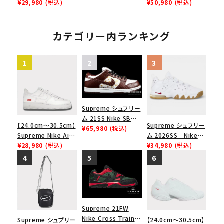
レイナーロウ シュー
Force 1 Low シュプ
¥29,980
(税込)
Max 1 '87 SP シュプ
¥50,980
(税込)
ズ ブラック
リーム ナイキエアフォ
リーム ナイキエアマ
ース１スニーカー シ
ックス1 ホワイト 白
ューズ ブラック
カテゴリー内ランキング
Supreme シュプリー
ム 21SS Nike SB
【24.0cm～30.5cm】
Supreme シュプリー
Dunk Low ナイキSB
¥65,980
(税込)
Supreme Nike Air
ム 2026SS Nike
ダンクロウ スニーカ
Force 1 Low シュプ
¥28,980
(税込)
SB Air Max 2 CB 94
¥34,980
(税込)
ー ブラウン
リーム ナイキエアフォ
Low SP ナイキ SB
ース１スニーカー シ
エアマックス2 CB 94
ューズ ホワイト
ロー SP ホワイト
Supreme 21FW
Nike Cross Trainer
Supreme シュプリー
【24.0cm～30.5cm】