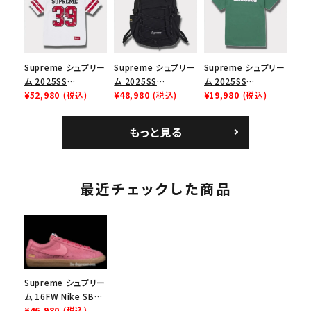
スロゴTシャツ ホワ
ューズ ホワイト
ブラック 黒
イト 白
Supreme シュプリー
Supreme シュプリー
Supreme シュプリー
ム 2025SS
ム 2025SS
ム 2025SS
Bandana Football
¥52,980
(税込)
Backpack バックパッ
¥48,980
(税込)
Homerun Tee ホー
¥19,980
(税込)
Jersey バンダナ フッ
ク ブラック 黒
ムランTシャツ ライト
トボール ジャージ ホ
パイン
もっと見る
ワイト
最近チェックした商品
Supreme シュプリー
ム 16FW Nike SB
Blazer Low ナイキ
¥46,980
(税込)