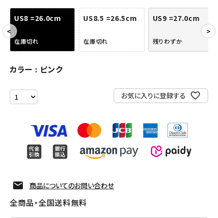
アクセサリー
US8 =26.0cm
US8.5 =26.5cm
US9 =27.0cm
COLLABORATION BRAND
在庫切れ
在庫切れ
残りわずか
SEASON
カラー
ピンク
CONTENTS
お気に入りに登録する
ACCOUNT MENU
ようこそ ゲスト 様
meeting_room
person
ログイン
会員登録
Follow us
商品についてのお問い合わせ
全商品・全国送料無料