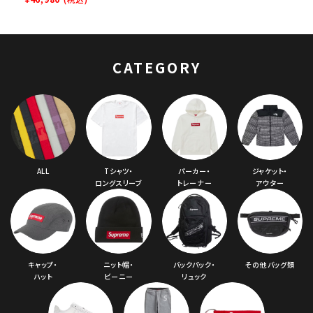
SBブレザーロウスニ
ーカー ピンク
CATEGORY
ALL
Tシャツ・
パーカー・
ジャケット・
ロングスリーブ
トレーナー
アウター
キャップ・
ニット帽・
バックパック・
その他バッグ類
ハット
ビーニー
リュック