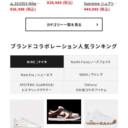
Low ナイキクロスト
¥26,980
(税込)
ム 2025SS Nike
Supreme シュプリー
レイナーロウ シュー
Leather Shoulder
¥36,980
(税込)
ム 2023AW Nike
¥44,980
(税込)
ズ ブラック
Bag ナイキレザーシ
Courtposite ナイキ
ョルダーバッグ ブラッ
コートポジット スニー
カテゴリー一覧を見る
ク 黒
カー ホワイト 白
ブランドコラボレーション人気ランキング
NIKE /ナイキ
North Face/ノースフェイス
VANS / ヴァンズ
New Era / ニューエラ
HYSTERIC GLAMOUR/
Others/
ヒステリックグラマー
その他コラボアイテム