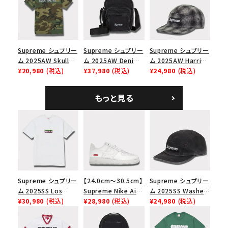
ラック
ップ トゥルーティン
バーHTC フォールカ
モ
Supreme シュプリー
Supreme シュプリー
Supreme シュプリー
ム 2025AW Skull
ム 2025AW Denim
ム 2025AW Harris
Tee スカル Tシャ
¥20,980
(税込)
Shoulder Bag デニ
¥37,980
(税込)
Tweed Camp Cap
¥24,980
(税込)
ツ ウッドランドカモ
ム ショルダーバッグ
ハリスツイード キャ
ブラック
ンプキャップ ブラック
もっと見る
Supreme シュプリー
【24.0cm～30.5cm】
Supreme シュプリー
ム 2025SS Los
Supreme Nike Air
ム 2025SS Washed
Angeles Fire Relief
¥30,980
(税込)
Force 1 Low シュプ
¥28,980
(税込)
Chino Twill Camp
¥24,980
(税込)
Box Logo Tee ファ
リーム ナイキエアフォ
Cap ウォッシュチノツ
イヤーリリーフボック
ース１スニーカー シ
イルキャンプキャップ