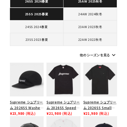
26SS 2026春夏
25AW 2025秋冬
24AW 2024秋冬
25SS 2025春夏
キーワードから探す
search
24SS 2024春夏
23AW 2023秋冬
人気ワード
2026SS
2025AW
2025SS
Tシャツ・ロングスリーブ
23SS 2023春夏
22AW 2022秋冬
キャップ・ハット
パーカー・クルーネック
ショルダー・ウエストバッグ
ボックスロゴ
ブラックスウェット
keyboard_arrow_down
他のシーズンを見る
カテゴリーから探す
コラボレーションブランドから探す
シーズンから探す
Supreme シュプリー
Supreme シュプリー
Supreme シュプリー
ム 2026SS Washed
ム 2026SS Speed
ム 2026SS Small
並び順
Chino Twill Camp
¥23,980
(税込)
Tee スピードTシャツ
¥21,980
(税込)
Box Tee スモールボ
¥21,980
(税込)
Cap ウォッシュド チ
ブラック
ックスTシャツ ブラッ
ノツイル キャンプキャ
ク