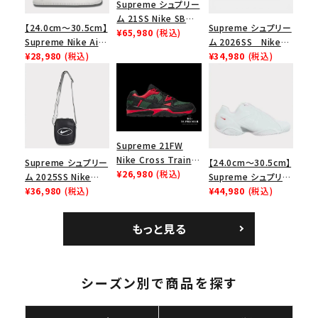
Supreme シュプリー
ム 21SS Nike SB
【24.0cm～30.5cm】
Supreme シュプリー
Dunk Low ナイキSB
¥65,980
(税込)
Supreme Nike Air
ム 2026SS Nike
ダンクロウ スニーカ
Force 1 Low シュプ
¥28,980
(税込)
SB Air Max 2 CB 94
¥34,980
(税込)
ー ブラウン
リーム ナイキエアフォ
Low SP ナイキ SB
ース１スニーカー シ
エアマックス2 CB 94
ューズ ホワイト
ロー SP ホワイト
Supreme 21FW
Nike Cross Trainer
Supreme シュプリー
【24.0cm～30.5cm】
Low ナイキクロスト
¥26,980
(税込)
ム 2025SS Nike
Supreme シュプリー
レイナーロウ シュー
Leather Shoulder
¥36,980
(税込)
ム 2023AW Nike
¥44,980
(税込)
ズ ブラック
Bag ナイキレザーシ
Courtposite ナイキ
ョルダーバッグ ブラッ
コートポジット スニー
もっと見る
ク 黒
カー ホワイト 白
シーズン別で商品を探す