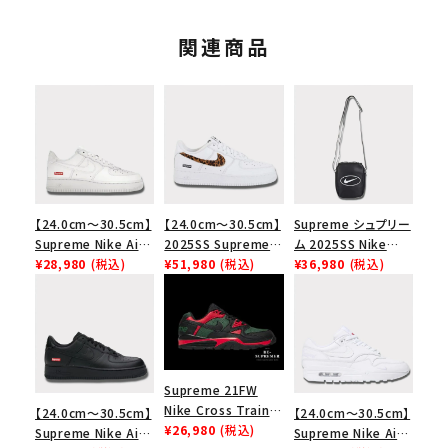
関連商品
【24.0cm～30.5cm】
【24.0cm～30.5cm】
Supreme シュプリー
Supreme Nike Air
2025SS Supreme
ム 2025SS Nike
Force 1 Low シュプ
¥28,980
(税込)
GOODENOUGH
¥51,980
(税込)
Leather Shoulder
¥36,980
(税込)
リーム ナイキエアフォ
Nike Air Force 1
Bag ナイキレザーシ
ース１スニーカー シ
Low AF1 シュプリー
ョルダーバッグ ブラッ
ューズ ホワイト
ムグッドイナフ ナイキ
ク 黒
エアフォース１スニー
カー シューズ ホワイ
ト
Supreme 21FW
Nike Cross Trainer
【24.0cm～30.5cm】
【24.0cm～30.5cm】
Low ナイキクロスト
¥26,980
(税込)
Supreme Nike Air
Supreme Nike Air