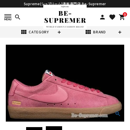
Supreme(シュプリーム)通販専門店 Be-Supremer
0
search
person
favorite
shopping_cart
view_module
view_module
CATEGORY
BRAND
search
Supreme シュプ
リーム 16FW
Nike SB Blazer
¥46,980
(税込)
Low ナイキSBブ
レザーロウスニー
カー ピンク