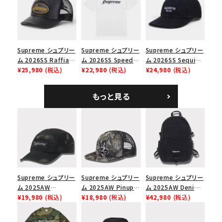
価格から探す
ップ ブラック
円 ～
円
在庫のない商品を表示する
Supreme シュプリー
Supreme シュプリー
Supreme シュプリー
ム 2026SS Raffia
ム 2026SS Speed
ム 2026SS Sequin
絞り込んで検索する
Mesh Back 5-Panel
¥25,980
(税込)
Tee スピードTシャツ
¥22,980
(税込)
Denim Classic
¥24,980
(税込)
ラフィアメッシュバック
ホワイト
Logo 6-Panel シ
5パネルキャップ ブラ
ークインデニム クラ
もっと見る
ック
シックロゴ 6パネルキ
ャップ ブラック
Supreme シュプリー
Supreme シュプリー
Supreme シュプリー
ム 2025AW
ム 2025AW Pinup
ム 2025AW Denim
Overdyed Camp
¥19,980
(税込)
Mesh Back 5-Panel
¥18,980
(税込)
Backpack デニム バ
¥42,980
(税込)
Cap オーバーダイド
Capピンアップ メッシ
ックパック ブラック
キャンプキャップ ブ
ュバック 5パネルキャ