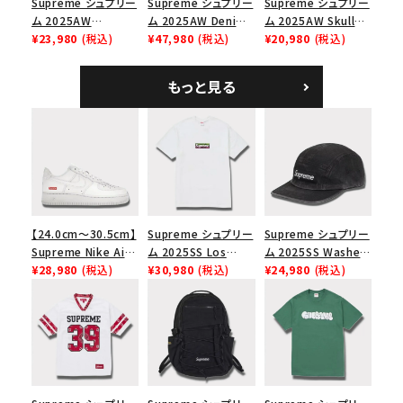
Supreme シュプリー
Supreme シュプリー
Supreme シュプリー
ム 2025AW
ム 2025AW Denim
ム 2025AW Skull
Overdyed Camp
¥23,980
(税込)
Backpack デニム バ
¥47,980
(税込)
Tee スカル Tシャ
¥20,980
(税込)
Cap オーバーダイド
ックパック ブラック
ツ ウッドランドカモ
キャンプキャップ ブ
もっと見る
ラック
【24.0cm～30.5cm】
Supreme シュプリー
Supreme シュプリー
Supreme Nike Air
ム 2025SS Los
ム 2025SS Washed
Force 1 Low シュプ
¥28,980
(税込)
Angeles Fire Relief
¥30,980
(税込)
Chino Twill Camp
¥24,980
(税込)
リーム ナイキエアフォ
Box Logo Tee ファ
Cap ウォッシュチノツ
ース１スニーカー シ
イヤーリリーフボック
イルキャンプキャップ
ューズ ホワイト
スロゴTシャツ ホワ
ブラック 黒
イト 白