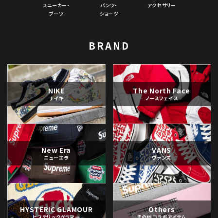
スニーカー・
パンツ・
アクセサリー
ブーツ
ショーツ
BRAND
NIKE
The North Face
ナイキ
ノースフェイス
New Era
VANS
ニューエラ
ヴァンズ
HYSTERIC GLAMOUR
Others
ヒステリックグラマー
その他コラボアイテム