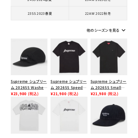
コラボレーションブランドから探す
23SS 2023春夏
22AW 2022秋冬
シーズンから探す
keyboard_arrow_down
他のシーズンを見る
並び順
価格から探す
円 ～
円
Supreme シュプリー
Supreme シュプリー
Supreme シュプリー
ム 2026SS Washed
ム 2026SS Speed
ム 2026SS Small
在庫のない商品を表示する
Chino Twill Camp
¥23,980
(税込)
Tee スピードTシャツ
¥21,980
(税込)
Box Tee スモールボ
¥21,980
(税込)
Cap ウォッシュド チ
ブラック
ックスTシャツ ブラッ
絞り込んで検索する
ノツイル キャンプキャ
ク
ップ ブラック