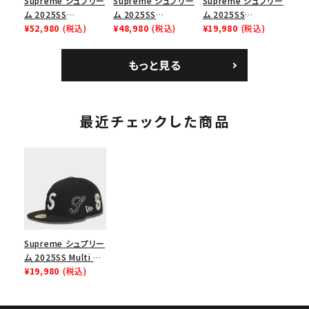
Supreme シュプリー
Supreme シュプリー
Supreme シュプリー
ム 2025SS
ム 2025SS
ム 2025SS
Bandana Football
¥52,980
(税込)
Backpack バックパッ
¥48,980
(税込)
Homerun Tee ホー
¥19,980
(税込)
Jersey バンダナ フッ
ク ブラック 黒
ムランTシャツ ライト
トボール ジャージ ホ
パイン
もっと見る
ワイト
最近チェックした商品
Supreme シュプリー
ム 2025SS Multi S
Logo New Era Cap
¥19,980
(税込)
マルチSロゴニューエ
ラキャップ ブラック 黒