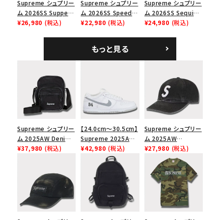
Supreme シュプリー
Supreme シュプリー
Supreme シュプリー
ム 2026SS Supper
ム 2026SS Speed
ム 2026SS Sequin
Tee サパーTシャツ
¥26,980
(税込)
Tee スピードTシャツ
¥22,980
(税込)
Denim Classic
¥24,980
(税込)
ホワイト
ホワイト
Logo 6-Panel シ
ークインデニム クラ
もっと見る
シックロゴ 6パネルキ
ャップ ブラック
Supreme シュプリー
【24.0cm～30.5cm】
Supreme シュプリー
ム 2025AW Denim
Supreme 2025AW
ム 2025AW
Shoulder Bag デニ
¥37,980
(税込)
Nike SB Dunk Low
¥42,980
(税込)
Pigment Coated
¥27,980
(税込)
ム ショルダーバッグ
ナイキ SB ダンク ロ
2-Tone S Logo 6-
ブラック
ー スニーカー ホワイ
Panel Cap ピグメン
ト
トコーテッド 2トーン
エスロゴ 6パネルキャ
ップ ブラック