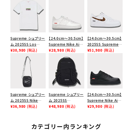
Supreme シュプリー
【24.0cm～30.5cm】
【24.0cm～30.5cm】
ム 2025SS Los
Supreme Nike Air
2025SS Supreme
Angeles Fire Relief
¥30,980
(税込)
Force 1 Low シュプ
¥28,980
(税込)
GOODENOUGH
¥51,980
(税込)
Box Logo Tee ファ
リーム ナイキエアフォ
Nike Air Force 1
イヤーリリーフボック
ース１スニーカー シ
Low AF1 シュプリー
スロゴTシャツ ホワ
ューズ ホワイト
ムグッドイナフ ナイキ
イト 白
エアフォース１スニー
カー シューズ ホワイ
ト
Supreme シュプリー
Supreme シュプリー
【24.0cm～30.5cm】
ム 2025SS Nike
ム 2025SS
Supreme Nike Air
Leather Shoulder
¥36,980
(税込)
Backpack バックパッ
¥48,980
(税込)
Force 1 Low シュプ
¥29,980
(税込)
Bag ナイキレザーシ
ク ブラック 黒
リーム ナイキエアフォ
ョルダーバッグ ブラッ
ース１スニーカー シ
ク 黒
ューズ ブラック
カテゴリー内ランキング