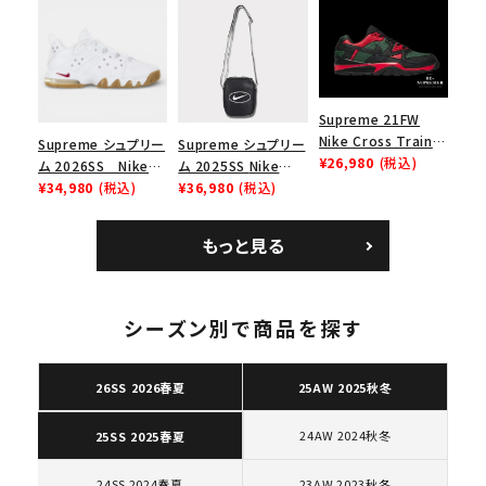
リーム ナイキエアフォ
ナイキ SB ダンク ロ
ース１スニーカー シ
ー スニーカー ホワイ
ューズ ホワイト
ト
Supreme 21FW
Nike Cross Trainer
Supreme シュプリー
Supreme シュプリー
Low ナイキクロスト
¥26,980
(税込)
ム 2026SS Nike
ム 2025SS Nike
レイナーロウ シュー
SB Air Max 2 CB 94
¥34,980
(税込)
Leather Shoulder
¥36,980
(税込)
ズ ブラック
Low SP ナイキ SB
Bag ナイキレザーシ
エアマックス2 CB 94
ョルダーバッグ ブラッ
もっと見る
ロー SP ホワイト
ク 黒
キーワードから探す
search
シーズン別で商品を探す
人気ワード
2026SS
2025AW
2025SS
Tシャツ・ロングスリーブ
キャップ・ハット
パーカー・クルーネック
26SS 2026春夏
25AW 2025秋冬
ショルダー・ウエストバッグ
ボックスロゴ
ブラックスウェット
カテゴリーから探す
24AW 2024秋冬
25SS 2025春夏
24SS 2024春夏
23AW 2023秋冬