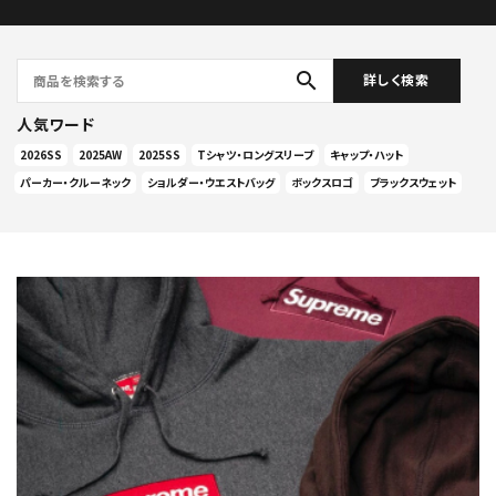
search
詳しく検索
人気ワード
2026SS
2025AW
2025SS
Tシャツ・ロングスリーブ
キャップ・ハット
パーカー・クルーネック
ショルダー・ウエストバッグ
ボックスロゴ
ブラックスウェット