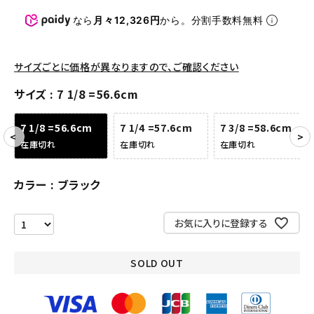
パンツ・ショーツ
なら
月々12,326円
から。分割手数料無料
アクセサリー
COLLABORATION BRAND
サイズごとに価格が異なりますので、ご確認ください
サイズ
7 1/8 =56.6cm
SEASON
7 1/8 =56.6cm
7 1/4 =57.6cm
7 3/8 =58.6cm
CONTENTS
在庫切れ
在庫切れ
在庫切れ
ACCOUNT MENU
カラー
ブラック
ようこそ ゲスト 様
お気に入りに登録する
meeting_room
person
ログイン
会員登録
SOLD OUT
Follow us