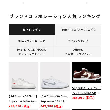
ブランドコラボレーション人気ランキング
NIKE /ナイキ
North Face/ノースフェイス
VANS / ヴァンズ
New Era / ニューエラ
HYSTERIC GLAMOUR/
Others/
ヒステリックグラマー
その他コラボアイテム
Supreme シュプリー
ム 21SS Nike SB
【24.0cm～30.5cm】
【24.0cm～30.5cm】
Dunk Low ナイキSB
¥65,980
(税込)
Supreme Nike Air
Supreme 2025AW
ダンクロウ スニーカ
Force 1 Low シュプ
¥28,980
(税込)
Nike SB Dunk Low
¥42,980
(税込)
ー ブラウン