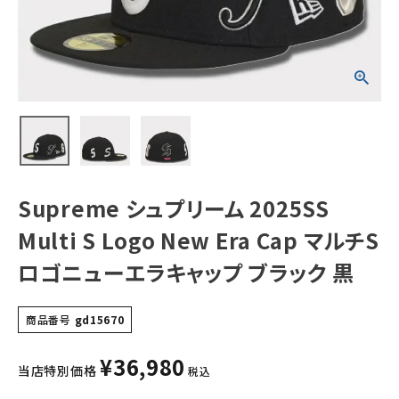
ルチSロゴニュー
エラキャップ ブラ
ック 黒
NEW ITEMS
CATEGORY
Tシャツ・ロングスリーブ
パーカー・トレーナー
ジャケット・アウター
Supreme シュプリーム 2025SS
キャップ・ハット
Multi S Logo New Era Cap マルチS
ニット帽・ビーニー
ロゴニューエラキャップ ブラック 黒
バックパック・リュック
商品番号
gd15670
その他バッグ類
¥
36,980
スニーカー・ブーツ
当店特別価格
税込