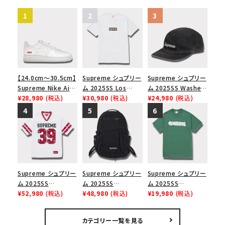
【24.0cm～30.5cm】
Supreme シュプリー
Supreme シュプリー
Supreme Nike Air
ム 2025SS Los
ム 2025SS Washed
Force 1 Low シュプ
¥28,980
(税込)
Angeles Fire Relief
¥30,980
(税込)
Chino Twill Camp
¥24,980
(税込)
リーム ナイキエアフォ
Box Logo Tee ファ
Cap ウォッシュチノツ
ース１スニーカー シ
イヤーリリーフボック
イルキャンプキャップ
ューズ ホワイト
スロゴTシャツ ホワ
ブラック 黒
イト 白
Supreme シュプリー
Supreme シュプリー
Supreme シュプリー
ム 2025SS
ム 2025SS
ム 2025SS
Bandana Football
¥52,980
(税込)
Backpack バックパッ
¥48,980
(税込)
Homerun Tee ホー
¥19,980
(税込)
Jersey バンダナ フッ
ク ブラック 黒
ムランTシャツ ライト
トボール ジャージ ホ
パイン
カテゴリー一覧を見る
ワイト