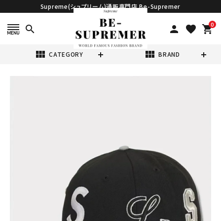
Supreme(シュプリーム)通販専門店 Be-Supremer
0
search
person
favorite
shopping_cart
view_module
view_module
CATEGORY
BRAND
search
Supreme シュプ
リーム 2025SS
Multi S Logo
¥19,980
(税込)
New Era Cap マ