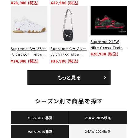
Force 1 Low シュプ
¥28,980
(税込)
Nike SB Dunk Low
¥42,980
(税込)
ー ブラウン
リーム ナイキエアフォ
ナイキ SB ダンク ロ
ース１スニーカー シ
ー スニーカー ホワイ
ューズ ホワイト
ト
Supreme 21FW
Nike Cross Trainer
Supreme シュプリー
Supreme シュプリー
Low ナイキクロスト
¥26,980
(税込)
ム 2026SS Nike
ム 2025SS Nike
レイナーロウ シュー
SB Air Max 2 CB 94
¥34,980
(税込)
Leather Shoulder
¥36,980
(税込)
ズ ブラック
Low SP ナイキ SB
Bag ナイキレザーシ
エアマックス2 CB 94
ョルダーバッグ ブラッ
もっと見る
ロー SP ホワイト
ク 黒
キーワードから探す
search
シーズン別で商品を探す
人気ワード
2026SS
2025AW
2025SS
Tシャツ・ロングスリーブ
キャップ・ハット
パーカー・クルーネック
ショルダー・ウエストバッグ
ボックスロゴ
ブラックスウェット
26SS 2026春夏
25AW 2025秋冬
カテゴリーから探す
24AW 2024秋冬
25SS 2025春夏