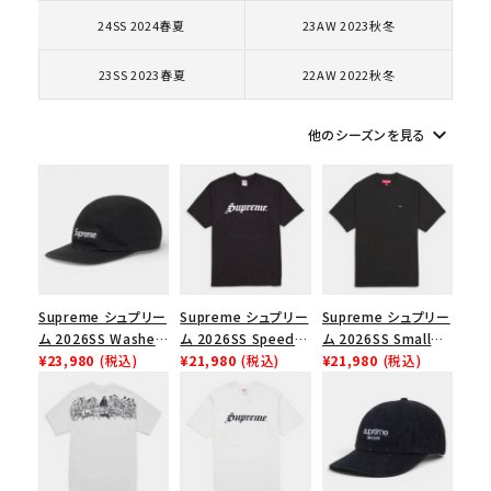
コラボレーションブランドから探す
24SS 2024春夏
23AW 2023秋冬
23SS 2023春夏
22AW 2022秋冬
シーズンから探す
keyboard_arrow_down
他のシーズンを見る
並び順
価格から探す
円 ～
円
Supreme シュプリー
Supreme シュプリー
Supreme シュプリー
在庫のない商品を表示する
ム 2026SS Washed
ム 2026SS Speed
ム 2026SS Small
Chino Twill Camp
¥23,980
(税込)
Tee スピードTシャツ
¥21,980
(税込)
Box Tee スモールボ
¥21,980
(税込)
絞り込んで検索する
Cap ウォッシュド チ
ブラック
ックスTシャツ ブラッ
ノツイル キャンプキャ
ク
ップ ブラック