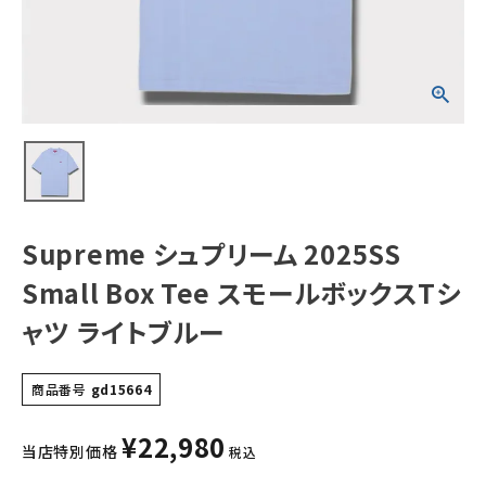
Tシャツ ライトブ
ルー
NEW ITEMS
CATEGORY
Tシャツ・ロングスリーブ
パーカー・トレーナー
ジャケット・アウター
Supreme シュプリーム 2025SS
キャップ・ハット
Small Box Tee スモールボックスTシ
ニット帽・ビーニー
ャツ ライトブルー
バックパック・リュック
商品番号
gd15664
その他バッグ類
¥
22,980
スニーカー・ブーツ
当店特別価格
税込