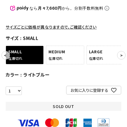
パンツ・ショーツ
なら
月々7,660円
から。分割手数料無料
アクセサリー
COLLABORATION BRAND
サイズごとに価格が異なりますので、ご確認ください
サイズ
SMALL
SEASON
SMALL
MEDIUM
LARGE
CONTENTS
在庫切れ
在庫切れ
在庫切れ
ACCOUNT MENU
カラー
ライトブルー
ようこそ ゲスト 様
お気に入りに登録する
meeting_room
person
ログイン
会員登録
SOLD OUT
Follow us