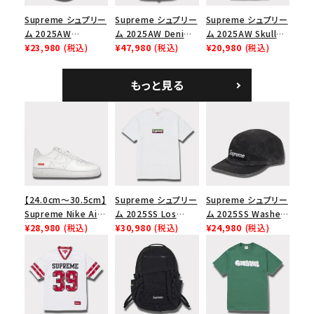
Supreme シュプリー
Supreme シュプリー
Supreme シュプリー
ム 2025AW
ム 2025AW Denim
ム 2025AW Skull
Overdyed Camp
¥23,980
(税込)
Backpack デニム バ
¥47,980
(税込)
Tee スカル Tシャ
¥20,980
(税込)
Cap オーバーダイド
ックパック ブラック
ツ ウッドランドカモ
キャンプキャップ ブ
もっと見る
ラック
【24.0cm～30.5cm】
Supreme シュプリー
Supreme シュプリー
Supreme Nike Air
ム 2025SS Los
ム 2025SS Washed
Force 1 Low シュプ
¥28,980
(税込)
Angeles Fire Relief
¥30,980
(税込)
Chino Twill Camp
¥24,980
(税込)
リーム ナイキエアフォ
Box Logo Tee ファ
Cap ウォッシュチノツ
ース１スニーカー シ
イヤーリリーフボック
イルキャンプキャップ
ューズ ホワイト
スロゴTシャツ ホワ
ブラック 黒
イト 白