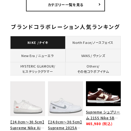
ク
カテゴリー一覧を見る
ブランドコラボレーション人気ランキング
NIKE /ナイキ
North Face/ノースフェイス
VANS / ヴァンズ
New Era / ニューエラ
HYSTERIC GLAMOUR/
Others/
ヒステリックグラマー
その他コラボアイテム
Supreme シュプリー
ム 21SS Nike SB
【24.0cm～30.5cm】
【24.0cm～30.5cm】
Dunk Low ナイキSB
¥65,980
(税込)
Supreme Nike Air
Supreme 2025AW
ダンクロウ スニーカ