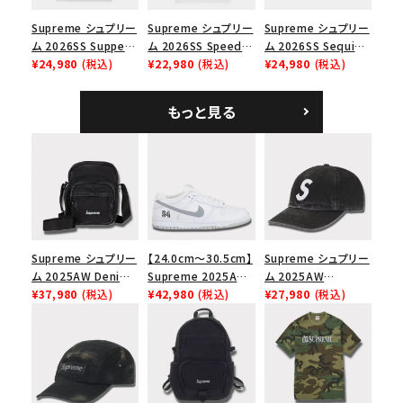
Supreme シュプリー
Supreme シュプリー
Supreme シュプリー
ム 2026SS Supper
ム 2026SS Speed
ム 2026SS Sequin
Tee サパーTシャツ
¥24,980
(税込)
Tee スピードTシャツ
¥22,980
(税込)
Denim Classic
¥24,980
(税込)
ホワイト
ホワイト
Logo 6-Panel シ
ークインデニム クラ
もっと見る
シックロゴ 6パネルキ
ャップ ブラック
Supreme シュプリー
【24.0cm～30.5cm】
Supreme シュプリー
ム 2025AW Denim
Supreme 2025AW
ム 2025AW
Shoulder Bag デニ
¥37,980
(税込)
Nike SB Dunk Low
¥42,980
(税込)
Pigment Coated
¥27,980
(税込)
ム ショルダーバッグ
ナイキ SB ダンク ロ
2-Tone S Logo 6-
ブラック
ー スニーカー ホワイ
Panel Cap ピグメン
ト
トコーテッド 2トーン
エスロゴ 6パネルキャ
ップ ブラック