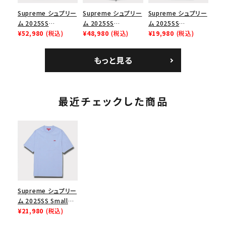
Supreme シュプリー
Supreme シュプリー
Supreme シュプリー
ム 2025SS
ム 2025SS
ム 2025SS
Bandana Football
¥52,980
(税込)
Backpack バックパッ
¥48,980
(税込)
Homerun Tee ホー
¥19,980
(税込)
Jersey バンダナ フッ
ク ブラック 黒
ムランTシャツ ライト
トボール ジャージ ホ
パイン
もっと見る
ワイト
最近チェックした商品
Supreme シュプリー
ム 2025SS Small
Box Tee スモールボ
¥21,980
(税込)
ックスTシャツ ライト