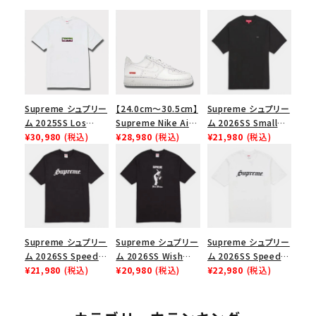
Supreme シュプリー
【24.0cm～30.5cm】
Supreme シュプリー
ム 2025SS Los
Supreme Nike Air
ム 2026SS Small
Angeles Fire Relief
¥30,980
(税込)
Force 1 Low シュプ
¥28,980
(税込)
Box Tee スモールボ
¥21,980
(税込)
Box Logo Tee ファ
リーム ナイキエアフォ
ックスTシャツ ブラッ
イヤーリリーフボック
ース１スニーカー シ
ク
スロゴTシャツ ホワ
ューズ ホワイト
イト 白
Supreme シュプリー
Supreme シュプリー
Supreme シュプリー
ム 2026SS Speed
ム 2026SS Wish
ム 2026SS Speed
Tee スピードTシャツ
¥21,980
(税込)
Tee ウィッシュTシ
¥20,980
(税込)
Tee スピードTシャツ
¥22,980
(税込)
ブラック
ャツ ブラック
ホワイト