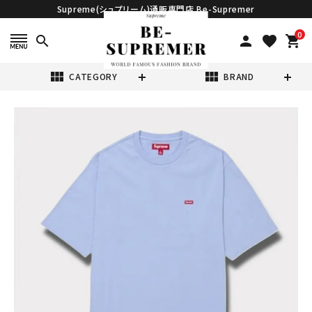
Supreme(シュプリーム)通販専門店 Be-Supremer
0
search
person
favorite
shopping_cart
view_module
view_module
CATEGORY
BRAND
search
Supreme シュプ
リーム 2025SS
Small Box Tee
¥21,980
(税込)
スモールボックス