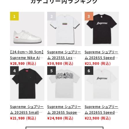
カテゴリー内ランキング
【24.0cm～30.5cm】
Supreme シュプリー
Supreme シュプリー
Supreme Nike Air
ム 2025SS Los
ム 2026SS Speed
Force 1 Low シュプ
¥28,980
(税込)
Angeles Fire Relief
¥30,980
(税込)
Tee スピードTシャツ
¥21,980
(税込)
リーム ナイキエアフォ
Box Logo Tee ファ
ブラック
ース１スニーカー シ
イヤーリリーフボック
ューズ ホワイト
スロゴTシャツ ホワ
イト 白
Supreme シュプリー
Supreme シュプリー
Supreme シュプリー
ム 2026SS Small
ム 2026SS Supper
ム 2026SS Speed
Box Tee スモールボ
¥21,980
(税込)
Tee サパーTシャツ
¥24,980
(税込)
Tee スピードTシャツ
¥22,980
(税込)
ックスTシャツ ブラッ
ホワイト
ホワイト