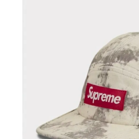
Supreme
シュプリー
ム
¥26,980
2025SS
(税込)
Denim
Camp
Cap デニ
ムキャンプ
キャップ ブ
リーチ
NEW ITEMS
CATEGORY
Tシャツ・ロングスリーブ
パーカー・トレーナー
ジャケット・アウター
キャップ・ハット
ニット帽・ビーニー