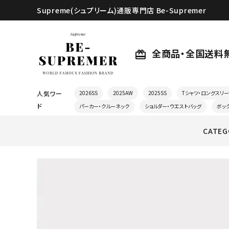
Supreme(シュプリーム)通販専門店 Be-Supremer
全商品・全国送料
card_giftcard
人気ワー
2026SS
2025AW
2025SS
Tシャツ・ロングスリー
ド
パーカー・クルーネック
ショルダー・ウエストバッグ
ボッ
CATEG
search