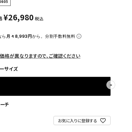
5605
¥
26,980
格
税込
なら
月々8,993円
から。分割手数料無料
価格が異なりますので、ご確認ください
ーサイズ
リーチ
お気に入りに登録する