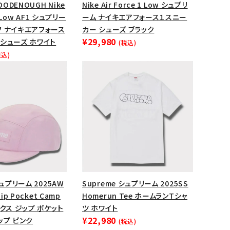
OODENOUGH Nike
Nike Air Force 1 Low シュプリ
ップ・ハット
1 Low AF1 シュプリー
ーム ナイキエアフォース１スニー
フ ナイキエアフォース
カー シューズ ブラック
ダー・ウエストバッグ
¥29,980
シューズ ホワイト
(税込)
ト
税込)
シュプリーム 2025AW
Supreme シュプリーム 2025SS
ip Pocket Camp
Homerun Tee ホームランTシャ
ックス ジップ ポケット
ツ ホワイト
¥22,980
ップ ピンク
(税込)