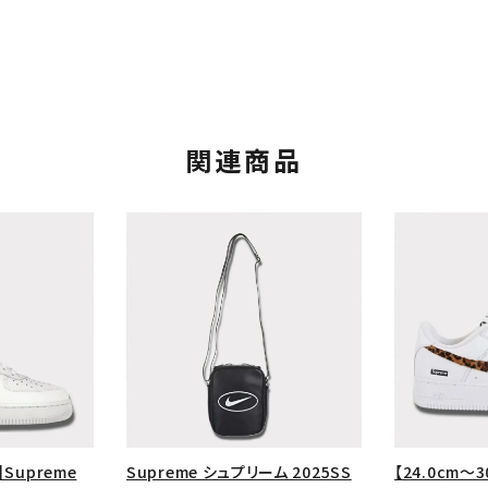
関連商品
カテゴリーから探す
コラボレーションブ
rch
価格から探す
人気ワード
】Supreme
Supreme シュプリーム 2025SS
【24.0cm～3
2026SS
2025AW
2025S