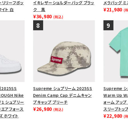
ヤーリリーフボッ
イキレザーショルダーバッグ ブラッ
メラバッグ ミ
¥21,980
ワイト 白
ク 黒
(
¥36,980
(税込)
】2025SS
Supreme シュプリーム 2025SS
Supreme 
OUGH Nike
Denim Camp Cap デニムキャン
Warm Up W
 AF1 シュプリー
プキャップ ブリーチ
ォーム アップ
¥26,980
キエアフォース
スリーブトップ
(税込)
¥22,980
ズ ホワイト
(