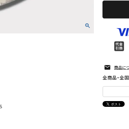
商品に
全商品・全
S