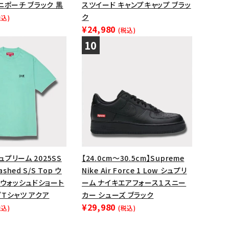
ニポーチ ブラック 黒
スツイード キャンプキャップ ブラッ
ク
税込)
¥24,980
(税込)
シュプリーム 2025SS
【24.0cm～30.5cm】Supreme
ashed S/S Top ウ
Nike Air Force 1 Low シュプリ
 ウォッシュドショート
ーム ナイキエアフォース１スニー
Tシャツ アクア
カー シューズ ブラック
¥29,980
税込)
(税込)