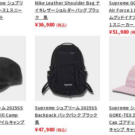
円 ～
円
1 Low シュプリ
Nike Leather Shoulder Bag ナ
Supreme G
Tシャツ・ロングスリーブ
キャ
ース１スニー
イキレザーショルダーバッグ ブラッ
Air Force 
ト
ク 黒
ムグッドイナ
パーカー・クルーネック
ショル
¥36,980
１スニーカー 
(税込)
ボックスロゴ
ブラックスウェッ
¥51,980
(
在庫のない商品を表示する
絞り込んで検索する
ム 2025SS
Supreme シュプリーム 2025SS
Supreme 
ill Camp
Backpack バックパック ブラック
GORE-TEX Z
ツイルキャンプ
黒
Cap ゴアテ
¥47,980
キャンプ キャ
(税込)