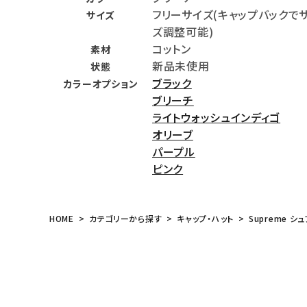
フリーサイズ(キャップバックで
サイズ
meeting_room
person
ログイン
会員登録
ズ調整可能)
コットン
素材
新品未使用
Follow us
状態
ブラック
カラーオプション
ブリーチ
ライトウォッシュインディゴ
オリーブ
パープル
ピンク
HOME
カテゴリーから探す
キャップ・ハット
Supreme シ