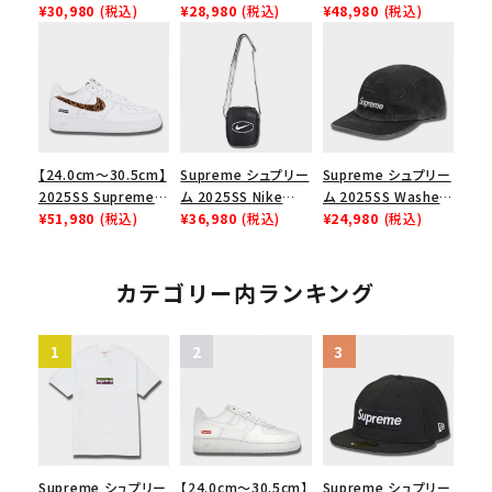
Angeles Fire Relief
¥30,980
(税込)
Force 1 Low シュプ
¥28,980
(税込)
Backpack バックパッ
¥48,980
(税込)
Box Logo Tee ファ
リーム ナイキエアフォ
ク ブラック 黒
イヤーリリーフボック
ース１スニーカー シ
スロゴTシャツ ホワ
ューズ ホワイト
イト 白
【24.0cm～30.5cm】
Supreme シュプリー
Supreme シュプリー
2025SS Supreme
ム 2025SS Nike
ム 2025SS Washed
GOODENOUGH
¥51,980
(税込)
Leather Shoulder
¥36,980
(税込)
Chino Twill Camp
¥24,980
(税込)
Nike Air Force 1
Bag ナイキレザーシ
Cap ウォッシュチノツ
Low AF1 シュプリー
ョルダーバッグ ブラッ
イルキャンプキャップ
ムグッドイナフ ナイキ
ク 黒
ブラック 黒
カテゴリー内ランキング
エアフォース１スニー
カー シューズ ホワイ
ト
Supreme シュプリー
【24.0cm～30.5cm】
Supreme シュプリー