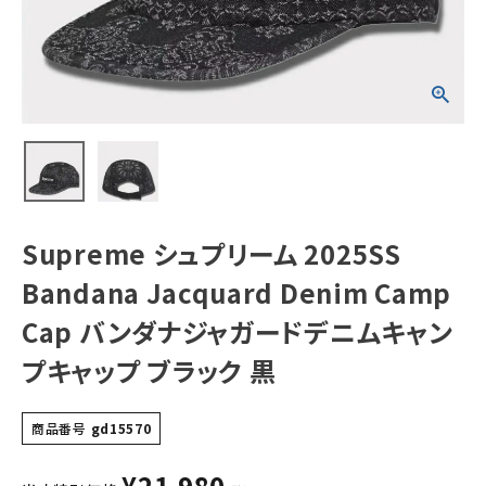
Denim Camp
Cap バンダナジ
ャガードデニムキ
ャンプキャップ ブ
NEW ITEMS
ラック 黒
CATEGORY
Tシャツ・ロングスリーブ
パーカー・トレーナー
ジャケット・アウター
Supreme シュプリーム 2025SS
キャップ・ハット
Bandana Jacquard Denim Camp
ニット帽・ビーニー
Cap バンダナジャガードデニムキャン
プキャップ ブラック 黒
バックパック・リュック
その他バッグ類
商品番号
gd15570
スニーカー・ブーツ
¥
21,980