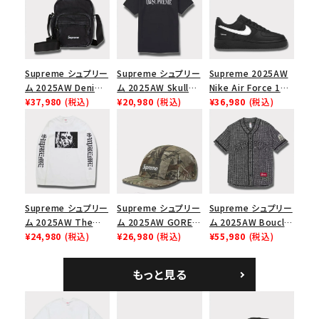
Supreme シュプリー
Supreme シュプリー
Supreme 2025AW
ム 2025AW Denim
ム 2025AW Skull
Nike Air Force 1
Shoulder Bag デニ
¥37,980
(税込)
Tee スカル Tシャツ
¥20,980
(税込)
Low シュプリーム ナ
¥36,980
(税込)
ム ショルダーバッグ
ブラック
イキエアフォース１ス
ブラック
ニーカー シューズ ブ
ラック
Supreme シュプリー
Supreme シュプリー
Supreme シュプリー
ム 2025AW The
ム 2025AW GORE-
ム 2025AW Boucle
Exorcist Mother
¥24,980
(税込)
TEX Zip Pocket
¥26,980
(税込)
Baseball Jersey ブ
¥55,980
(税込)
L/S Tee エクソシス
Camp Cap ゴアテッ
ークレ ベースボール
ト マザー ロングスリ
クス ジップ ポケット
ジャージ ブラック
もっと見る
ーブTシャツ ホワイ
キャンプ キャップ リ
ト
アルツリーAPカモ