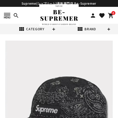
Supreme(シュプリーム)通販専門店 Be-Supremer
0
search
person
favorite
shopping_cart
view_module
view_module
CATEGORY
BRAND
search
Supreme シュプ
リーム 2025SS
Bandana
¥21,980
(税込)
Jacquard