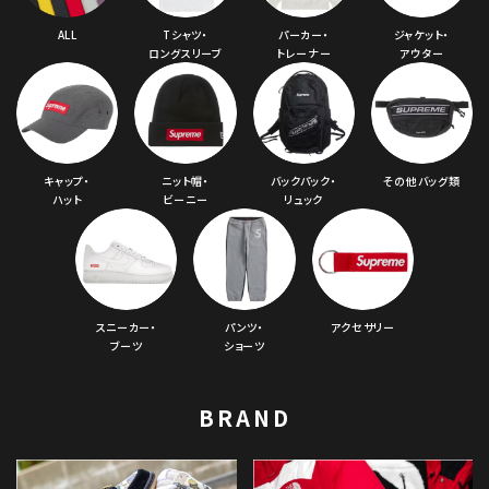
ALL
Tシャツ・
パーカー・
ジャケット・
ロングスリーブ
トレーナー
アウター
キャップ・
ニット帽・
バックパック・
その他バッグ類
ハット
ビーニー
リュック
スニーカー・
パンツ・
アクセサリー
ブーツ
ショーツ
BRAND