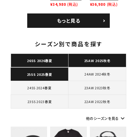
SB Air Max 2 CB 94
¥34,980
(税込)
Leather Shoulder
¥36,980
(税込)
ー ブラウン
Low SP ナイキ SB
Bag ナイキレザーシ
エアマックス2 CB 94
ョルダーバッグ ブラッ
もっと見る
ロー SP ホワイト
ク 黒
シーズン別で商品を探す
キーワードから探す
26SS 2026春夏
25AW 2025秋冬
search
人気ワード
2026SS
2025AW
2025SS
Tシャツ・ロングスリーブ
24AW 2024秋冬
25SS 2025春夏
キャップ・ハット
パーカー・クルーネック
24SS 2024春夏
23AW 2023秋冬
ショルダー・ウエストバッグ
ボックスロゴ
ブラックスウェット
カテゴリーから探す
23SS 2023春夏
22AW 2022秋冬
コラボレーションブランドから探す
keyboard_arrow_down
他のシーズンを見る
シーズンから探す