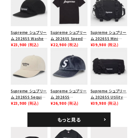
並び順
Supreme シュプリー
Supreme シュプリー
Supreme シュプリー
価格から探す
ム 2026SS Washed
ム 2026SS Speed
ム 2026SS Mini
Chino Twill Camp
¥23,980
(税込)
Tee スピードTシャツ
¥22,980
(税込)
Duffle Bag ミニダッ
¥39,980
(税込)
円 ～
円
Cap ウォッシュド チ
ブラック
フルバッグ ブラック
ノツイル キャンプキャ
ップ ブラック
在庫のない商品を表示する
絞り込んで検索する
Supreme シュプリー
Supreme シュプリー
Supreme シュプリー
ム 2026SS Sequin
ム 2026SS
ム 2026SS Utility
Denim Classic
¥23,980
(税込)
Pigment Coated S
¥26,980
(税込)
Bag ユーティリティ
¥39,980
(税込)
Logo 6-Panel シ
Logo 6-Panel ピグ
バッグ ブラック
ークインデニム クラ
メントコーテッド Sロ
もっと見る
シックロゴ 6パネルキ
ゴ 6パネル ネイビー
ャップ ナチュラル