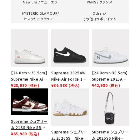
VANS / ヴァンズ
New Era / ニューエラ
HYSTERIC GLAMOUR/
Others/
ヒステリックグラマー
その他コラボアイテム
【24.0cm～30.5cm】
Supreme 2025AW
【24.0cm～30.5cm】
Supreme Nike Air
Nike Air Force 1
Supreme 2025AW
Force 1 Low シュプ
¥28,980
(税込)
Low シュプリーム ナ
¥36,980
(税込)
Nike SB Dunk Low
¥42,980
(税込)
リーム ナイキエアフォ
イキエアフォース１ス
ナイキ SB ダンク ロ
ース１スニーカー シ
ニーカー シューズ ブ
ー スニーカー ホワイ
ューズ ホワイト
ラック
ト
Supreme シュプリー
ム 21SS Nike SB
Supreme シュプリー
Supreme シュプリー
Dunk Low ナイキSB
¥65,980
(税込)
ム 2026SS Nike
ム 2025SS Nike
ダンクロウ スニーカ