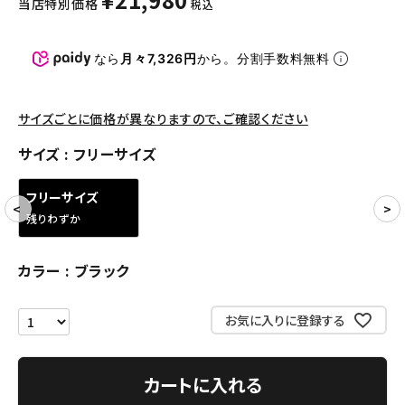
当店特別価格
税込
パンツ・ショーツ
アクセサリー
なら
月々7,326円
から。分割手数料無料
COLLABORATION BRAND
サイズごとに価格が異なりますので、ご確認ください
SEASON
サイズ
フリーサイズ
CONTENTS
フリーサイズ
残りわずか
ACCOUNT MENU
ようこそ ゲスト 様
カラー
ブラック
meeting_room
person
ログイン
会員登録
お気に入りに登録する
Follow us
カートに入れる