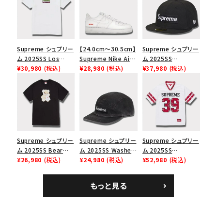
Supreme シュプリー
【24.0cm～30.5cm】
Supreme シュプリー
ム 2025SS Los
Supreme Nike Air
ム 2025SS
Angeles Fire Relief
¥30,980
(税込)
Force 1 Low シュプ
¥28,980
(税込)
Championship Box
¥37,980
(税込)
Box Logo Tee ファ
リーム ナイキエアフォ
Logo New Era Cap
イヤーリリーフボック
ース１スニーカー シ
チャンピオンシップボ
スロゴTシャツ ホワ
ューズ ホワイト
ックスロゴニューエラ
イト 白
キャップ ブラック 黒
Supreme シュプリー
Supreme シュプリー
Supreme シュプリー
ム 2025SS Bear
ム 2025SS Washed
ム 2025SS
Tee ベア Tシャツ ブ
¥26,980
(税込)
Chino Twill Camp
¥24,980
(税込)
Bandana Football
¥52,980
(税込)
ラック 黒
Cap ウォッシュチノツ
Jersey バンダナ フッ
イルキャンプキャップ
トボール ジャージ ホ
もっと見る
ブラック 黒
ワイト