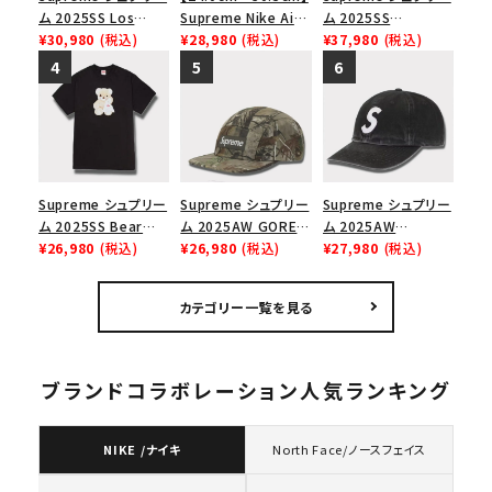
ム 2025SS Los
Supreme Nike Air
ム 2025SS
Angeles Fire Relief
¥30,980
(税込)
Force 1 Low シュプ
¥28,980
(税込)
Championship Box
¥37,980
(税込)
Box Logo Tee ファ
リーム ナイキエアフォ
Logo New Era Cap
イヤーリリーフボック
ース１スニーカー シ
チャンピオンシップボ
スロゴTシャツ ホワ
ューズ ホワイト
ックスロゴニューエラ
イト 白
キャップ ブラック 黒
Supreme シュプリー
Supreme シュプリー
Supreme シュプリー
ム 2025SS Bear
ム 2025AW GORE-
ム 2025AW
Tee ベア Tシャツ ブ
¥26,980
(税込)
TEX Zip Pocket
¥26,980
(税込)
Pigment Coated
¥27,980
(税込)
ラック 黒
Camp Cap ゴアテッ
2-Tone S Logo 6-
クス ジップ ポケット
Panel Cap ピグメン
カテゴリー一覧を見る
キャンプ キャップ リ
トコーテッド 2トーン
アルツリーAPカモ
エスロゴ 6パネルキャ
ップ ブラック
ブランドコラボレーション人気ランキング
NIKE /ナイキ
North Face/ノースフェイス