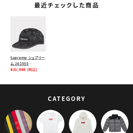
最近チェックした商品
Supreme シュプリー
ム 2025SS
Bandana Jacquard
¥21,980
(税込)
Denim Camp Cap
バンダナジャガードデ
ニムキャンプキャップ
ブラック 黒
CATEGORY