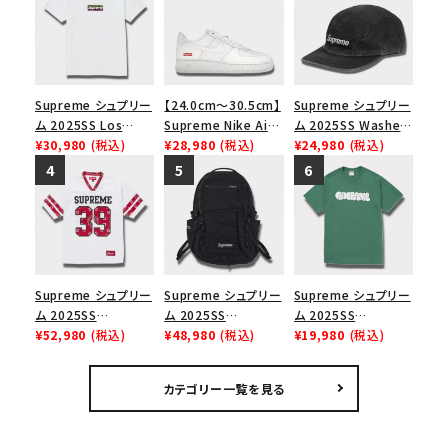
Supreme シュプリー
【24.0cm～30.5cm】
Supreme シュプリー
ム 2025SS Los
Supreme Nike Air
ム 2025SS Washed
Angeles Fire Relief
¥30,980
(税込)
Force 1 Low シュプ
¥28,980
(税込)
Chino Twill Camp
¥24,980
(税込)
Box Logo Tee ファ
リーム ナイキエアフォ
Cap ウォッシュチノツ
イヤーリリーフボック
ース１スニーカー シ
イルキャンプキャップ
スロゴTシャツ ホワ
ューズ ホワイト
ブラック 黒
イト 白
Supreme シュプリー
Supreme シュプリー
Supreme シュプリー
ム 2025SS
ム 2025SS
ム 2025SS
Bandana Football
¥52,980
(税込)
Backpack バックパッ
¥48,980
(税込)
Homerun Tee ホー
¥19,980
(税込)
Jersey バンダナ フッ
ク ブラック 黒
ムランTシャツ ライト
トボール ジャージ ホ
パイン
カテゴリー一覧を見る
ワイト