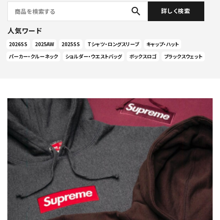
search
詳しく検索
人気ワード
2026SS
2025AW
2025SS
Tシャツ・ロングスリーブ
キャップ・ハット
パーカー・クルーネック
ショルダー・ウエストバッグ
ボックスロゴ
ブラックスウェット