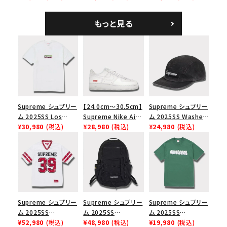
ツ ウッドランドカモ
ム ショルダーバッグ
ハリスツイード キャ
ブラック
ンプキャップ ブラック
もっと見る
Supreme シュプリー
【24.0cm～30.5cm】
Supreme シュプリー
ム 2025SS Los
Supreme Nike Air
ム 2025SS Washed
Angeles Fire Relief
¥30,980
(税込)
Force 1 Low シュプ
¥28,980
(税込)
Chino Twill Camp
¥24,980
(税込)
Box Logo Tee ファ
リーム ナイキエアフォ
Cap ウォッシュチノツ
イヤーリリーフボック
ース１スニーカー シ
イルキャンプキャップ
スロゴTシャツ ホワ
ューズ ホワイト
ブラック 黒
イト 白
Supreme シュプリー
Supreme シュプリー
Supreme シュプリー
ム 2025SS
ム 2025SS
ム 2025SS
Bandana Football
¥52,980
(税込)
Backpack バックパッ
¥48,980
(税込)
Homerun Tee ホー
¥19,980
(税込)