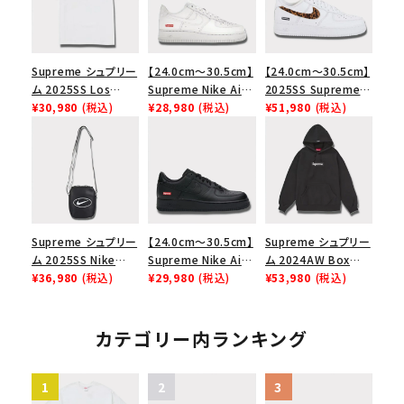
Supreme シュプリー
【24.0cm～30.5cm】
【24.0cm～30.5cm】
ム 2025SS Los
Supreme Nike Air
2025SS Supreme
Angeles Fire Relief
¥30,980
(税込)
Force 1 Low シュプ
¥28,980
(税込)
GOODENOUGH
¥51,980
(税込)
Box Logo Tee ファ
リーム ナイキエアフォ
Nike Air Force 1
イヤーリリーフボック
ース１スニーカー シ
Low AF1 シュプリー
スロゴTシャツ ホワ
ューズ ホワイト
ムグッドイナフ ナイキ
イト 白
エアフォース１スニー
カー シューズ ホワイ
ト
Supreme シュプリー
【24.0cm～30.5cm】
Supreme シュプリー
ム 2025SS Nike
Supreme Nike Air
ム 2024AW Box
Leather Shoulder
¥36,980
(税込)
Force 1 Low シュプ
¥29,980
(税込)
Logo Hooded
¥53,980
(税込)
Bag ナイキレザーシ
リーム ナイキエアフォ
Sweatshirt ボック
ョルダーバッグ ブラッ
ース１スニーカー シ
スロゴフードパーカー
ク 黒
ューズ ブラック
ブラック 黒
カテゴリー内ランキング