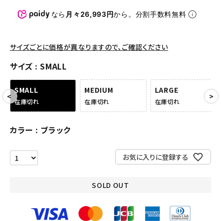
パンツ・ショーツ
なら
月々26,993円
から。分割手数料無料
アクセサリー
COLLABORATION BRAND
サイズごとに価格が異なりますので、ご確認ください
サイズ
SMALL
SEASON
SMALL
MEDIUM
LARGE
CONTENTS
在庫切れ
在庫切れ
在庫切れ
ACCOUNT MENU
カラー
ブラック
ようこそ ゲスト 様
お気に入りに登録する
meeting_room
person
ログイン
会員登録
SOLD OUT
Follow us