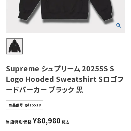
Sweatshirt Sロ
ゴフードパーカー
ブラック 黒
NEW ITEMS
CATEGORY
Tシャツ・ロングスリーブ
パーカー・トレーナー
ジャケット・アウター
Supreme シュプリーム 2025SS S
キャップ・ハット
Logo Hooded Sweatshirt Sロゴフ
ニット帽・ビーニー
ードパーカー ブラック 黒
バックパック・リュック
商品番号
gd15538
その他バッグ類
¥
80,980
スニーカー・ブーツ
当店特別価格
税込