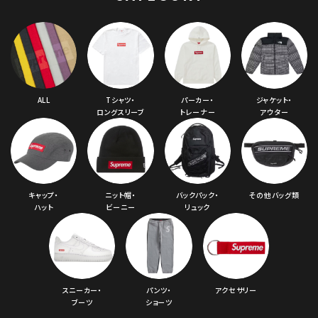
ALL
Tシャツ・
パーカー・
ジャケット・
ロングスリーブ
トレーナー
アウター
キャップ・
ニット帽・
バックパック・
その他バッグ類
ハット
ビーニー
リュック
スニーカー・
パンツ・
アクセサリー
ブーツ
ショーツ