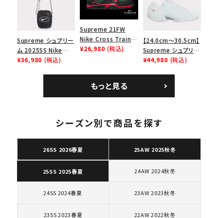
Supreme 21FW
Nike Cross Trainer
Supreme シュプリー
【24.0cm～30.5cm】
Low ナイキクロスト
¥26,980
(税込)
ム 2025SS Nike
Supreme シュプリー
レイナーロウ シュー
Leather Shoulder
¥36,980
(税込)
ム 2023AW Nike
¥44,980
(税込)
ズ ブラック
Bag ナイキレザーシ
Courtposite ナイキ
ョルダーバッグ ブラッ
コートポジット スニー
もっと見る
ク 黒
カー ホワイト 白
キーワードから探す
シーズン別で商品を探す
search
人気ワード
2026SS
2025AW
2025SS
Tシャツ・ロングスリーブ
26SS 2026春夏
25AW 2025秋冬
キャップ・ハット
パーカー・クルーネック
ショルダー・ウエストバッグ
ボックスロゴ
ブラックスウェット
24AW 2024秋冬
25SS 2025春夏
カテゴリーから探す
24SS 2024春夏
23AW 2023秋冬
コラボレーションブランドから探す
23SS 2023春夏
22AW 2022秋冬