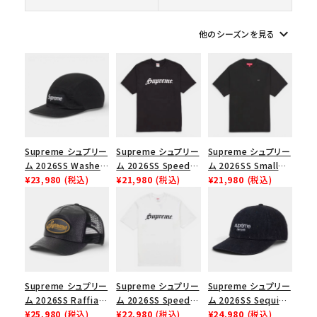
keyboard_arrow_down
他のシーズンを見る
シーズンから探す
並び順
価格から探す
Supreme シュプリー
Supreme シュプリー
Supreme シュプリー
円 ～
円
ム 2026SS Washed
ム 2026SS Speed
ム 2026SS Small
Chino Twill Camp
¥23,980
(税込)
Tee スピードTシャツ
¥21,980
(税込)
Box Tee スモールボ
¥21,980
(税込)
在庫のない商品を表示する
Cap ウォッシュド チ
ブラック
ックスTシャツ ブラッ
ノツイル キャンプキャ
ク
絞り込んで検索する
ップ ブラック
Supreme シュプリー
Supreme シュプリー
Supreme シュプリー
ム 2026SS Raffia
ム 2026SS Speed
ム 2026SS Sequin
Mesh Back 5-Panel
¥25,980
(税込)
Tee スピードTシャツ
¥22,980
(税込)
Denim Classic
¥24,980
(税込)