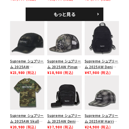
ラフィアメッシュバック
ホワイト
Logo 6-Panel シ
5パネルキャップ ブラ
ークインデニム クラ
もっと見る
ック
シックロゴ 6パネルキ
ャップ ブラック
Supreme シュプリー
Supreme シュプリー
Supreme シュプリー
ム 2025AW
ム 2025AW Pinup
ム 2025AW Denim
Overdyed Camp
¥23,980
(税込)
Mesh Back 5-Panel
¥18,980
(税込)
Backpack デニム バ
¥47,980
(税込)
Cap オーバーダイド
Capピンアップ メッシ
ックパック ブラック
キャンプキャップ ブ
ュバック 5パネルキャ
ラック
ップ トゥルーティン
バーHTC フォールカ
モ
Supreme シュプリー
Supreme シュプリー
Supreme シュプリー
ム 2025AW Skull
ム 2025AW Denim
ム 2025AW Harris
Tee スカル Tシャ
¥20,980
(税込)
Shoulder Bag デニ
¥37,980
(税込)
Tweed Camp Cap
¥24,980
(税込)