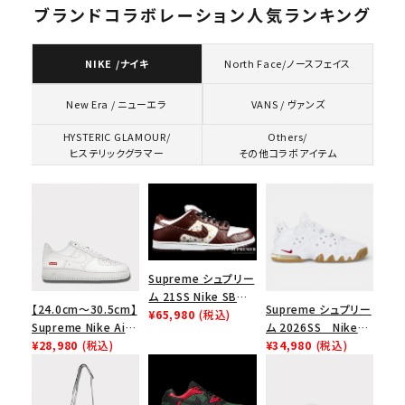
ブランドコラボレーション人気ランキング
NIKE /ナイキ
North Face/ノースフェイス
VANS / ヴァンズ
New Era / ニューエラ
HYSTERIC GLAMOUR/
Others/
ヒステリックグラマー
その他コラボアイテム
Supreme シュプリー
ム 21SS Nike SB
【24.0cm～30.5cm】
Supreme シュプリー
Dunk Low ナイキSB
¥65,980
(税込)
Supreme Nike Air
ム 2026SS Nike
ダンクロウ スニーカ
Force 1 Low シュプ
¥28,980
(税込)
SB Air Max 2 CB 94
¥34,980
(税込)
ー ブラウン
リーム ナイキエアフォ
Low SP ナイキ SB
ース１スニーカー シ
エアマックス2 CB 94
ューズ ホワイト
ロー SP ホワイト