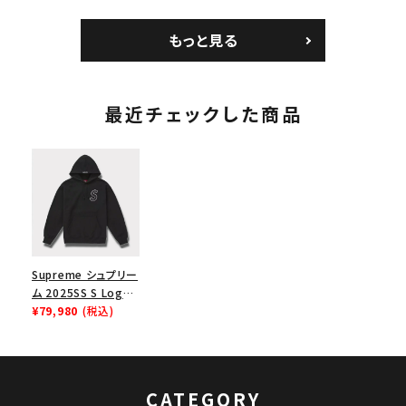
Jersey バンダナ フッ
ク ブラック 黒
ムランTシャツ ライト
トボール ジャージ ホ
パイン
もっと見る
ワイト
最近チェックした商品
Supreme シュプリー
ム 2025SS S Logo
Hooded
¥79,980
(税込)
Sweatshirt Sロゴフ
ードパーカー ブラッ
ク 黒
CATEGORY