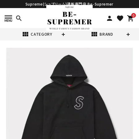
Supreme(シュプリーム)通販専門店 Be-Supremer
0
search
person
favorite
shopping_cart
view_module
view_module
CATEGORY
BRAND
search
Supreme シュプ
リーム 2025SS
S Logo
¥79,980
(税込)
Hooded