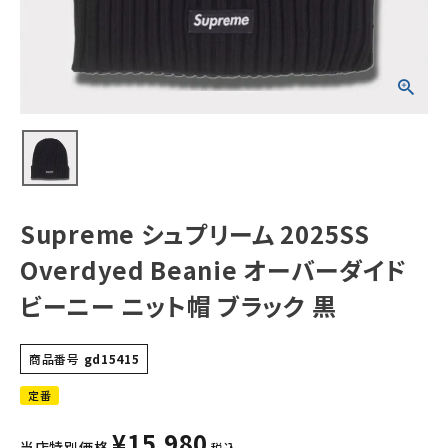
ダイドビーニー ニ
ット帽 ブラック 黒
NEW ITEMS
CATEGORY
Tシャツ・ロングスリーブ
パーカー・トレーナー
ジャケット・アウター
Supreme シュプリーム 2025SS
キャップ・ハット
Overdyed Beanie オーバーダイド
ニット帽・ビーニー
ビーニー ニット帽 ブラック 黒
バックパック・リュック
商品番号
gd15415
その他バッグ類
定番
スニーカー・ブーツ
¥
15,980
当店特別価格
税込