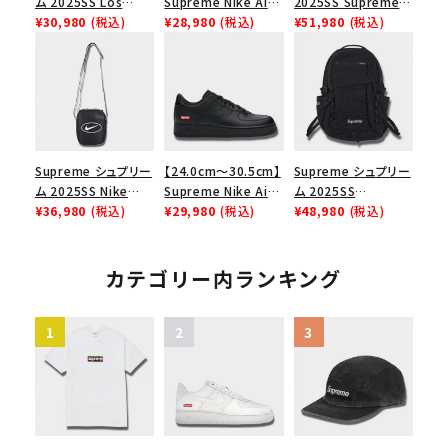
ム 2025SS Los
Supreme Nike Air
2025SS Supreme
Angeles Fire Relief
¥30,980
(税込)
Force 1 Low シュプ
¥28,980
(税込)
GOODENOUGH
¥51,980
(税込)
Box Logo Tee ファ
リーム ナイキエアフォ
Nike Air Force 1
イヤーリリーフボック
ース１スニーカー シ
Low AF1 シュプリー
スロゴTシャツ ホワ
ューズ ホワイト
ムグッドイナフ ナイキ
イト 白
エアフォース１スニー
カー シューズ ホワイ
ト
Supreme シュプリー
【24.0cm～30.5cm】
Supreme シュプリー
ム 2025SS Nike
Supreme Nike Air
ム 2025SS
Leather Shoulder
¥36,980
(税込)
Force 1 Low シュプ
¥29,980
(税込)
Backpack バックパッ
¥48,980
(税込)
Bag ナイキレザーシ
リーム ナイキエアフォ
ク ブラック 黒
ョルダーバッグ ブラッ
ース１スニーカー シ
ク 黒
ューズ ブラック
カテゴリー内ランキング