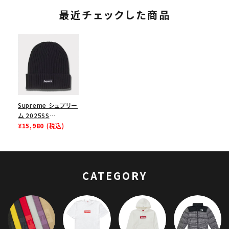
最近チェックした商品
Supreme シュプリー
ム 2025SS
Overdyed Beanie
¥15,980
(税込)
オーバーダイドビーニ
ー ニット帽 ブラック
黒
CATEGORY