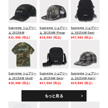
Supreme シュプリー
Supreme シュプリー
Supreme シュプリー
ム 2025AW
ム 2025AW Pinup
ム 2025AW Denim
Overdyed Camp
¥23,980
(税込)
Mesh Back 5-Panel
¥18,980
(税込)
Backpack デニム バ
¥47,980
(税込)
Cap オーバーダイド
Capピンアップ メッシ
ックパック ブラック
キャンプキャップ ブ
ュバック 5パネルキャ
ラック
ップ トゥルーティン
バーHTC フォールカ
モ
Supreme シュプリー
Supreme シュプリー
Supreme シュプリー
ム 2025AW Skull
ム 2025AW Denim
ム 2025AW Harris
Tee スカル Tシャ
¥20,980
(税込)
Shoulder Bag デニ
¥37,980
(税込)
Tweed Camp Cap
¥24,980
(税込)
ツ ウッドランドカモ
ム ショルダーバッグ
ハリスツイード キャ
ブラック
ンプキャップ ブラック
もっと見る