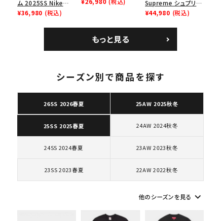
Low ナイキクロスト
¥26,980
(税込)
ム 2025SS Nike
Supreme シュプリー
レイナーロウ シュー
Leather Shoulder
¥36,980
(税込)
ム 2023AW Nike
¥44,980
(税込)
ズ ブラック
Bag ナイキレザーシ
Courtposite ナイキ
ョルダーバッグ ブラッ
コートポジット スニー
もっと見る
ク 黒
カー ホワイト 白
シーズン別で商品を探す
キーワードから探す
26SS 2026春夏
25AW 2025秋冬
search
人気ワード
2026SS
2025AW
2025SS
Tシャツ・ロングスリーブ
24AW 2024秋冬
25SS 2025春夏
キャップ・ハット
パーカー・クルーネック
ショルダー・ウエストバッグ
ボックスロゴ
ブラックスウェット
24SS 2024春夏
23AW 2023秋冬
カテゴリーから探す
23SS 2023春夏
22AW 2022秋冬
コラボレーションブランドから探す
keyboard_arrow_down
他のシーズンを見る