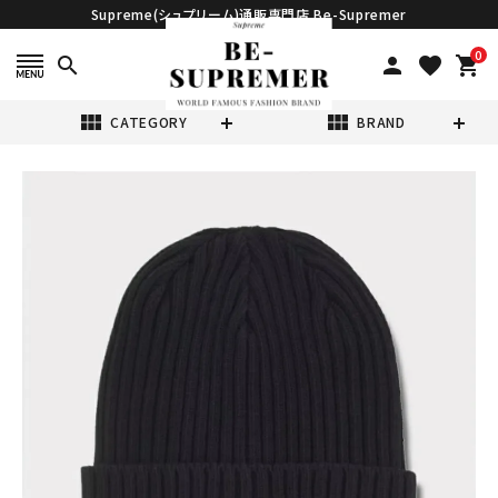
Supreme(シュプリーム)通販専門店 Be-Supremer
0
search
person
favorite
shopping_cart
view_module
view_module
CATEGORY
BRAND
search
Supreme シュプ
リーム 2025SS
Overdyed
¥15,980
(税込)
Beanie オーバー