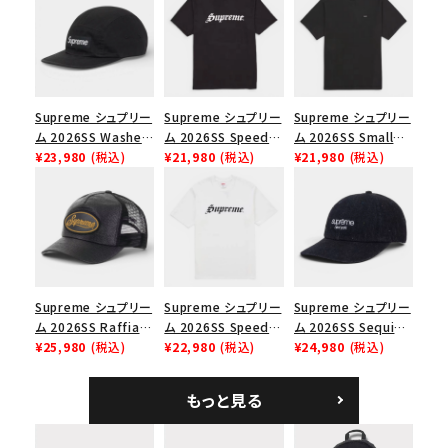
シーズンから探す
並び順
Supreme シュプリー
Supreme シュプリー
Supreme シュプリー
価格から探す
ム 2026SS Washed
ム 2026SS Speed
ム 2026SS Small
Chino Twill Camp
¥23,980
(税込)
Tee スピードTシャツ
¥21,980
(税込)
Box Tee スモールボ
¥21,980
(税込)
円 ～
円
Cap ウォッシュド チ
ブラック
ックスTシャツ ブラッ
ノツイル キャンプキャ
ク
在庫のない商品を表示する
ップ ブラック
絞り込んで検索する
Supreme シュプリー
Supreme シュプリー
Supreme シュプリー
ム 2026SS Raffia
ム 2026SS Speed
ム 2026SS Sequin
Mesh Back 5-Panel
¥25,980
(税込)
Tee スピードTシャツ
¥22,980
(税込)
Denim Classic
¥24,980
(税込)
ラフィアメッシュバック
ホワイト
Logo 6-Panel シ
5パネルキャップ ブラ
ークインデニム クラ
もっと見る
ック
シックロゴ 6パネルキ
ャップ ブラック