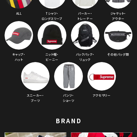
ALL
Tシャツ・
パーカー・
ジャケット・
ロングスリーブ
トレーナー
アウター
キャップ・
ニット帽・
バックパック・
その他バッグ類
ハット
ビーニー
リュック
スニーカー・
パンツ・
アクセサリー
ブーツ
ショーツ
BRAND