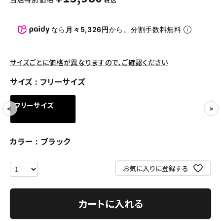
パンツ・ショーツ
アクセサリー
なら
月々5,326円
から。分割手数料無料
COLLABORATION BRAND
サイズごとに価格が異なりますので、ご確認ください
SEASON
サイズ
フリーサイズ
CONTENTS
フリーサイズ
ACCOUNT MENU
ようこそ ゲスト 様
カラー
ブラック
meeting_room
person
ログイン
会員登録
お気に入りに登録する
Follow us
カートに入れる