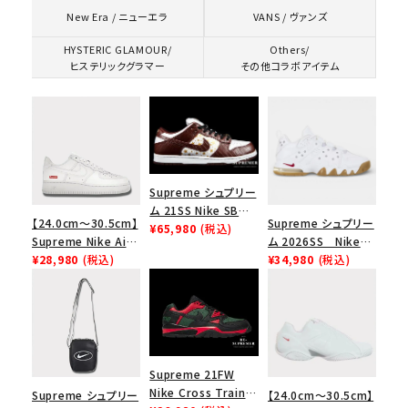
VANS / ヴァンズ
New Era / ニューエラ
HYSTERIC GLAMOUR/
Others/
ヒステリックグラマー
その他コラボアイテム
Supreme シュプリー
ム 21SS Nike SB
【24.0cm～30.5cm】
Supreme シュプリー
Dunk Low ナイキSB
¥65,980
(税込)
Supreme Nike Air
ム 2026SS Nike
ダンクロウ スニーカ
Force 1 Low シュプ
¥28,980
(税込)
SB Air Max 2 CB 94
¥34,980
(税込)
ー ブラウン
リーム ナイキエアフォ
Low SP ナイキ SB
ース１スニーカー シ
エアマックス2 CB 94
ューズ ホワイト
ロー SP ホワイト
Supreme 21FW
Nike Cross Trainer
Supreme シュプリー
【24.0cm～30.5cm】