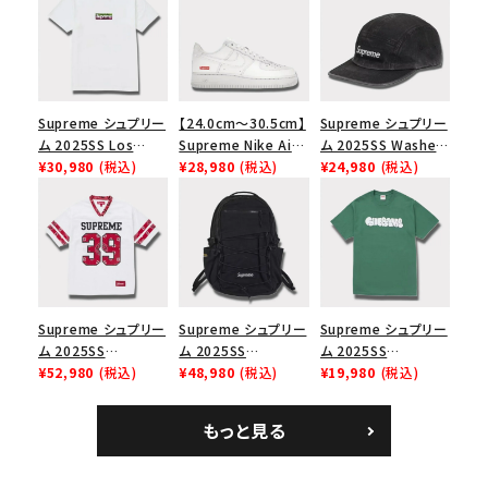
Supreme シュプリー
【24.0cm～30.5cm】
Supreme シュプリー
ム 2025SS Los
Supreme Nike Air
ム 2025SS Washed
Angeles Fire Relief
¥30,980
(税込)
Force 1 Low シュプ
¥28,980
(税込)
Chino Twill Camp
¥24,980
(税込)
Box Logo Tee ファ
リーム ナイキエアフォ
Cap ウォッシュチノツ
イヤーリリーフボック
ース１スニーカー シ
イルキャンプキャップ
スロゴTシャツ ホワ
ューズ ホワイト
ブラック 黒
イト 白
Supreme シュプリー
Supreme シュプリー
Supreme シュプリー
ム 2025SS
ム 2025SS
ム 2025SS
Bandana Football
¥52,980
(税込)
Backpack バックパッ
¥48,980
(税込)
Homerun Tee ホー
¥19,980
(税込)
Jersey バンダナ フッ
ク ブラック 黒
ムランTシャツ ライト
トボール ジャージ ホ
パイン
もっと見る
ワイト