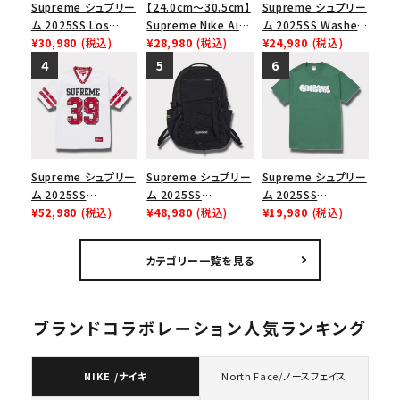
Supreme シュプリー
【24.0cm～30.5cm】
Supreme シュプリー
ム 2025SS Los
Supreme Nike Air
ム 2025SS Washed
Angeles Fire Relief
¥30,980
(税込)
Force 1 Low シュプ
¥28,980
(税込)
Chino Twill Camp
¥24,980
(税込)
Box Logo Tee ファ
リーム ナイキエアフォ
Cap ウォッシュチノツ
イヤーリリーフボック
ース１スニーカー シ
イルキャンプキャップ
スロゴTシャツ ホワ
ューズ ホワイト
ブラック 黒
イト 白
Supreme シュプリー
Supreme シュプリー
Supreme シュプリー
ム 2025SS
ム 2025SS
ム 2025SS
Bandana Football
¥52,980
(税込)
Backpack バックパッ
¥48,980
(税込)
Homerun Tee ホー
¥19,980
(税込)
Jersey バンダナ フッ
ク ブラック 黒
ムランTシャツ ライト
トボール ジャージ ホ
パイン
カテゴリー一覧を見る
ワイト
ブランドコラボレーション人気ランキング
NIKE /ナイキ
North Face/ノースフェイス