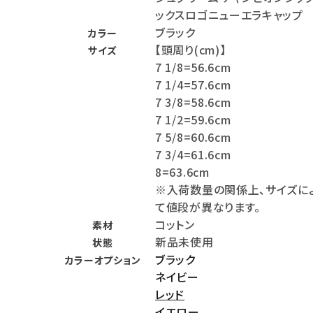
ックスロゴニューエラキャップ
meeting_room
person
ログイン
会員登録
ブラック
カラー
【頭周り(cm)】
サイズ
7 1/8=56.6cm
Follow us
7 1/4=57.6cm
7 3/8=58.6cm
7 1/2=59.6cm
7 5/8=60.6cm
7 3/4=61.6cm
8=63.6cm
※入荷数量の関係上、サイズに
て値段が異なります。
コットン
素材
新品未使用
状態
ブラック
カラーオプション
ネイビー
レッド
イエロー