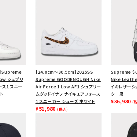
円 ～
円
Tシャツ・ロングスリーブ
キャ
パーカー・クルーネック
ショル
ボックスロゴ
ブラックスウェッ
在庫のない商品を表示する
絞り込んで検索する
】Supreme
【24.0cm～30.5cm】2025SS
Supreme 
1 Low シュプリ
Supreme GOODENOUGH Nike
Nike Leath
ース１スニー
Air Force 1 Low AF1 シュプリー
イキレザーシ
ト
ムグッドイナフ ナイキエアフォース
ク 黒
¥36,980
１スニーカー シューズ ホワイト
(
¥51,980
(税込)