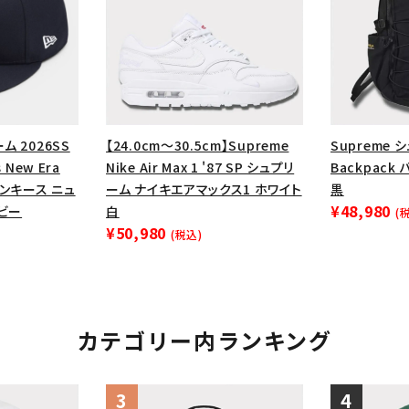
ム 2026SS
【24.0cm～30.5cm】Supreme
Supreme 
s New Era
Nike Air Max 1 '87 SP シュプリ
Backpack
ンキース ニュ
ーム ナイキエアマックス1 ホワイト
黒
¥48,980
イビー
白
(
¥50,980
(税込)
カテゴリー内ランキング