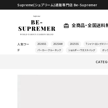
Supreme(シュプリーム)通販専門店 Be-Supremer
全商品・全国送料
card_giftcard
人気ワー
2026SS
2025AW
2025SS
Tシャツ・ロングスリー
ド
パーカー・クルーネック
ショルダー・ウエストバッグ
ボッ
CATEG
search