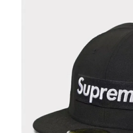
Supreme
シュプリー
ム
¥35,980
2025SS
(税込)
Champio
nship
Box
Logo
New Era
Cap チャ
NEW ITEMS
ンピオンシ
ップボック
スロゴニュ
ーエラキャ
CATEGORY
ップ ブラッ
ク 黒
Tシャツ・ロングスリーブ
パーカー・トレーナー
ジャケット・アウター
キャップ・ハット
ニット帽・ビーニー