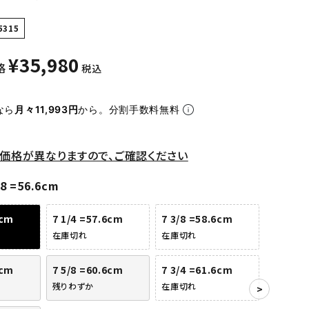
5315
¥
35,980
格
税込
なら
月々11,993円
から。分割手数料無料
価格が異なりますので、ご確認ください
/8 =56.6cm
6cm
7 1/4 =57.6cm
7 3/8 =58.6cm
在庫切れ
在庫切れ
6cm
7 5/8 =60.6cm
7 3/4 =61.6cm
残りわずか
在庫切れ