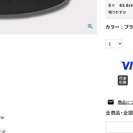
8 = 63.6c
残りわずか
カラー
ブ
商品に
全商品・全
ew
プボ