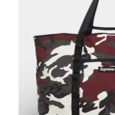
Supreme
シュプリー
ム
¥59,980
2026SS
(税込)
X-Large
Tote
Bag +
Utility
Pouch
XL トート
NEW ITEMS
バッグ +
ユーティリ
ティポーチ
レッドカモ
CATEGORY
Tシャツ・ロングスリーブ
パーカー・トレーナー
ジャケット・アウター
キャップ・ハット
ニット帽・ビーニー