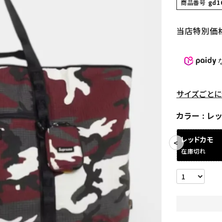
商品番号
gd1
当店特別価
サイズごとに
カラー
レ
レッドカモ
在庫切れ