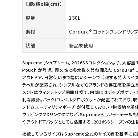
【縦x横x幅(cm)】
meeting_room
person
ログイン
会員登録
容量
130L
Follow us
素材
Cordura® コットンブレンドリッ
状態
新品未使用
Supreme（シュプリーム）2026SSコレクションより、大容量で実用性
Pouch が登場。 耐久性と撥水性を兼ね備えた Cordura
アウトドア、日常使いまで幅広いシーンで活躍する特大サイズの
ラベルが配置され、シンプルながらブランドの存在感を際立た
メントはウィンチトップ開閉仕様で、内部にはジップポケット
利な設計。バックにはベルクロポケットが配置されており、収
プ付きユーティリティポーチ が付属しており、小物収納や単
ウェビングやDリングタブなど、Supremeらしいディテール
やアウトドアバッグとしても活躍する、2026SSシーズンの注
掲載しているサイズはSupreme公式のサイズ表を基準に記