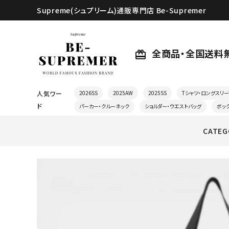
Supreme(シュプリーム)通販専門店 Be-Supremer
全商品・全国送料
card_giftcard
人気ワー
2026SS
2025AW
2025SS
Tシャツ・ロングスリー
ド
パーカー・クルーネック
ショルダー・ウエストバッグ
ボッ
CATEG
search