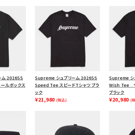
円 ～
円
Tシャツ・ロングスリーブ
キャ
パーカー・クルーネック
ショル
ボックスロゴ
ブラックスウェッ
在庫のない商品を表示する
絞り込んで検索する
ム 2026SS
Supreme シュプリーム 2026SS
Supreme 
 スモールボックス
Speed Tee スピードTシャツ ブラ
Wish Te
ック
ブラック
¥21,980
¥20,980
(税込)
(