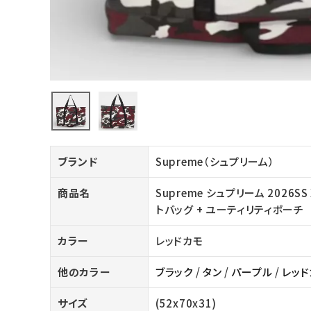
バックパック・リュック
その他バッグ類
スニーカー・ブーツ
パンツ・ショーツ
アクセサリー
ブランド
Supreme（シュプリーム）
COLLABORATION BRAND
商品名
Supreme シュプリーム 2026SS X-L
SEASON
トバッグ + ユーティリティポーチ
CONTENTS
カラー
レッドカモ
他のカラー
ブラック
/
タン
/
パープル
/
レッド
ACCOUNT MENU
ようこそ ゲスト 様
サイズ
(52x70x31)