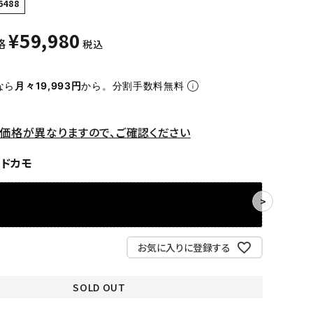
6488
¥
59,980
格
税込
なら
月々19,993円
から。分割手数料無料
価格が異なりますので、ご確認ください
ッドカモ
お気に入りに登録する
SOLD OUT