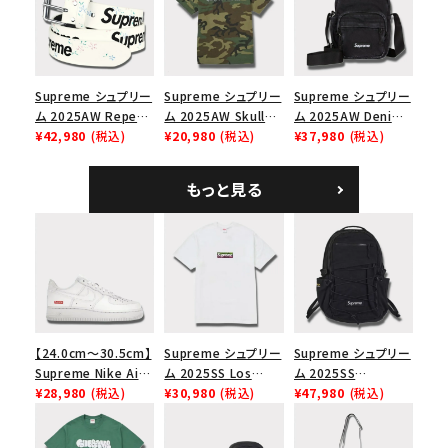
ップ トゥルーティン
バーHTC フォールカ
モ
Supreme シュプリー
Supreme シュプリー
Supreme シュプリー
ム 2025AW Repeat
ム 2025AW Skull
ム 2025AW Denim
Leather Belt リピー
¥42,980
(税込)
Tee スカル Tシャ
¥20,980
(税込)
Shoulder Bag デニ
¥37,980
(税込)
ト レザー ベルト フロ
ツ ウッドランドカモ
ム ショルダーバッグ
ーラル
ブラック
もっと見る
【24.0cm～30.5cm】
Supreme シュプリー
Supreme シュプリー
Supreme Nike Air
ム 2025SS Los
ム 2025SS
Force 1 Low シュプ
¥28,980
(税込)
Angeles Fire Relief
¥30,980
(税込)
Backpack バックパッ
¥47,980
(税込)
リーム ナイキエアフォ
Box Logo Tee ファ
ク ブラック 黒
ース１スニーカー シ
イヤーリリーフボック