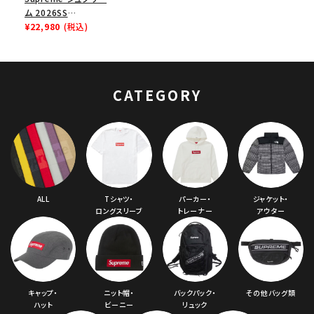
ム 2026SS
Shoulder Bag ショ
¥22,980
(税込)
ルダーバッグ タン
CATEGORY
ALL
Tシャツ・
パーカー・
ジャケット・
ロングスリーブ
トレーナー
アウター
キャップ・
ニット帽・
バックパック・
その他バッグ類
ハット
ビーニー
リュック