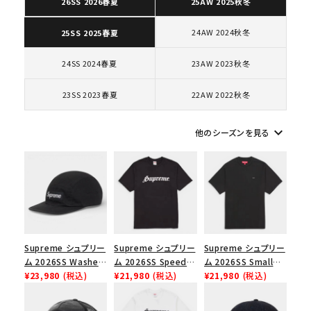
26SS 2026春夏
25AW 2025秋冬
24AW 2024秋冬
25SS 2025春夏
コラボレーションブランドから探す
24SS 2024春夏
23AW 2023秋冬
シーズンから探す
23SS 2023春夏
22AW 2022秋冬
並び順
keyboard_arrow_down
他のシーズンを見る
価格から探す
円 ～
円
在庫のない商品を表示する
Supreme シュプリー
Supreme シュプリー
Supreme シュプリー
ム 2026SS Washed
ム 2026SS Speed
ム 2026SS Small
絞り込んで検索する
Chino Twill Camp
¥23,980
(税込)
Tee スピードTシャツ
¥21,980
(税込)
Box Tee スモールボ
¥21,980
(税込)
Cap ウォッシュド チ
ブラック
ックスTシャツ ブラッ
ノツイル キャンプキャ
ク