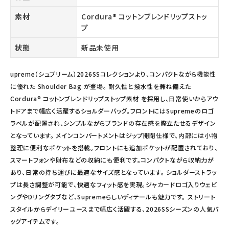
素材
Cordura® コットンブレンドリップストッ
プ
状態
新品未使用
upreme（シュプリーム）2026SSコレクションより、コンパクトながら機能性
に優れた Shoulder Bag が登場。 耐久性と撥水性を兼ね備えた
Cordura® コットンブレンドリップストップ素材 を採用し、日常使いからアウ
トドアまで幅広く活躍するショルダーバッグ。フロントにはSupremeのロゴ
ラベルが配置され、シンプルながらブランドの存在感を際立たせるデザイン
となっています。 メインコンパートメントはジップ開閉仕様で、内部には小物
整理に便利なポケットを搭載。フロントにも追加ポケットが配置されており、
スマートフォンや財布などの収納にも便利です。コンパクトながら収納力が
あり、日常の持ち運びに最適なサイズ感となっています。 ショルダーストラッ
プは長さ調整が可能で、快適なフィット感を実現。ジャカードロゴ入りウェビ
ングやDリングタブなど、Supremeらしいディテールも魅力です。 ストリート
スタイルからデイリーユースまで幅広く活躍する、2026SSシーズンの人気バ
ッグアイテムです。