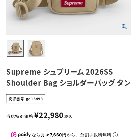
タン
NEW ITEMS
CATEGORY
Tシャツ・ロングスリーブ
パーカー・トレーナー
ジャケット・アウター
Supreme シュプリーム 2026SS
キャップ・ハット
Shoulder Bag ショルダーバッグ タン
ニット帽・ビーニー
商品番号
gd16498
バックパック・リュック
¥
22,980
その他バッグ類
当店特別価格
税込
スニーカー・ブーツ
なら
月々7,660円
から。分割手数料無料