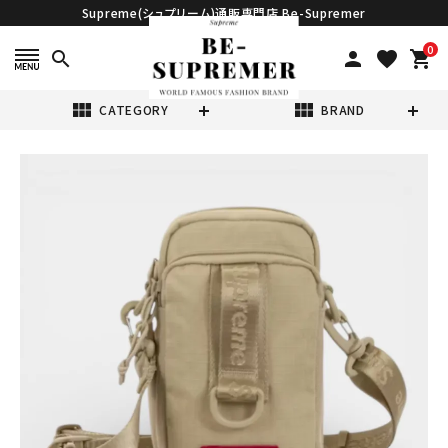
Supreme(シュプリーム)通販専門店 Be-Supremer
0
search
person
favorite
shopping_cart
view_module
view_module
CATEGORY
BRAND
search
Supreme シュプ
リーム 2026SS
Shoulder Bag
¥22,980
(税込)
ショルダーバッグ