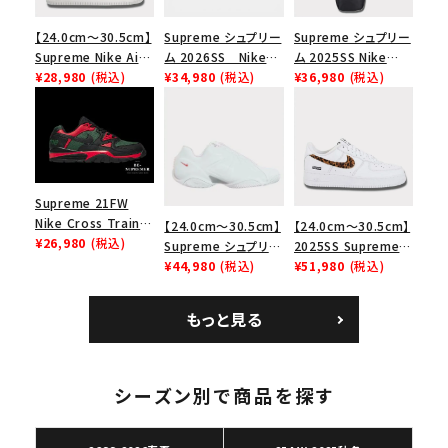
【24.0cm～30.5cm】
Supreme シュプリー
Supreme シュプリー
Supreme Nike Air
ム 2026SS Nike
ム 2025SS Nike
Force 1 Low シュプ
¥28,980
(税込)
SB Air Max 2 CB 94
¥34,980
(税込)
Leather Shoulder
¥36,980
(税込)
リーム ナイキエアフォ
Low SP ナイキ SB
Bag ナイキレザーシ
ース１スニーカー シ
エアマックス2 CB 94
ョルダーバッグ ブラッ
ューズ ホワイト
ロー SP ホワイト
ク 黒
Supreme 21FW
Nike Cross Trainer
【24.0cm～30.5cm】
【24.0cm～30.5cm】
Low ナイキクロスト
¥26,980
(税込)
Supreme シュプリー
2025SS Supreme
レイナーロウ シュー
ム 2023AW Nike
¥44,980
(税込)
GOODENOUGH
¥51,980
(税込)
ズ ブラック
Courtposite ナイキ
Nike Air Force 1
キーワードから探す
コートポジット スニー
Low AF1 シュプリー
もっと見る
カー ホワイト 白
ムグッドイナフ ナイキ
search
エアフォース１スニー
カー シューズ ホワイ
人気ワード
2026SS
2025AW
2025SS
Tシャツ・ロングスリーブ
ト
シーズン別で商品を探す
キャップ・ハット
パーカー・クルーネック
ショルダー・ウエストバッグ
ボックスロゴ
ブラックスウェット
カテゴリーから探す