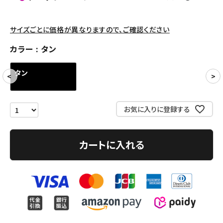
パンツ・ショーツ
アクセサリー
サイズごとに価格が異なりますので、ご確認ください
COLLABORATION BRAND
カラー
タン
SEASON
タン
CONTENTS
お気に入りに登録する
ACCOUNT MENU
ようこそ ゲスト 様
カートに入れる
meeting_room
person
ログイン
会員登録
Follow us