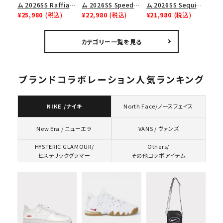
ム 2026SS Raffia
ム 2026SS Speed
ム 2026SS Sequin
Mesh Back 5-Panel
¥25,980
(税込)
Tee スピードTシャツ
¥22,980
(税込)
Denim Classic
¥21,980
(税込)
ラフィアメッシュバック
ホワイト
Logo 6-Panel シ
5パネルキャップ ブラ
ークインデニム クラ
カテゴリー一覧を見る
ック
シックロゴ 6パネルキ
ャップ ブラック
ブランドコラボレーション人気ランキング
NIKE /ナイキ
North Face/ノースフェイス
VANS / ヴァンズ
New Era / ニューエラ
HYSTERIC GLAMOUR/
Others/
ヒステリックグラマー
その他コラボアイテム