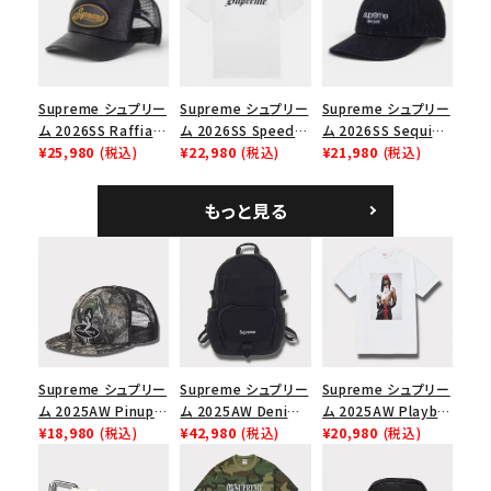
ップ ブラック
Supreme シュプリー
Supreme シュプリー
Supreme シュプリー
ム 2026SS Raffia
ム 2026SS Speed
ム 2026SS Sequin
Mesh Back 5-Panel
¥25,980
(税込)
Tee スピードTシャツ
¥22,980
(税込)
Denim Classic
¥21,980
(税込)
ラフィアメッシュバック
ホワイト
Logo 6-Panel シ
5パネルキャップ ブラ
ークインデニム クラ
もっと見る
ック
シックロゴ 6パネルキ
ャップ ブラック
Supreme シュプリー
Supreme シュプリー
Supreme シュプリー
ム 2025AW Pinup
ム 2025AW Denim
ム 2025AW Playboi
Mesh Back 5-Panel
¥18,980
(税込)
Backpack デニム バ
¥42,980
(税込)
Carti Tee プレイボ
¥20,980
(税込)
Capピンアップ メッシ
ックパック ブラック
ーイカーティ Tシャツ
ュバック 5パネルキャ
ホワイト