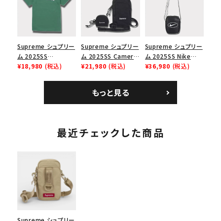
ューズ ホワイト
スロゴTシャツ ホワ
イト 白
Supreme シュプリー
Supreme シュプリー
Supreme シュプリー
ム 2025SS
ム 2025SS Camera
ム 2025SS Nike
Homerun Tee ホー
¥18,980
(税込)
Bag + Mini Pouch
¥21,980
(税込)
Leather Shoulder
¥36,980
(税込)
ムランTシャツ ライト
カメラバッグ ミニポー
Bag ナイキレザーシ
パイン
チ ブラック 黒
ョルダーバッグ ブラッ
もっと見る
ク 黒
最近チェックした商品
Supreme シュプリー