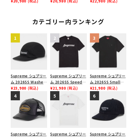
Box Tee スモールボ
¥20,980
(税込)
Tee ウィッシュTシ
¥20,980
(税込)
Tee スピードTシャツ
¥22,980
(税込)
ックスTシャツ ホワイ
ャツ ブラック
ホワイト
ト
カテゴリー内ランキング
Supreme シュプリー
Supreme シュプリー
Supreme シュプリー
ム 2026SS Washed
ム 2026SS Speed
ム 2026SS Small
Chino Twill Camp
¥23,980
(税込)
Tee スピードTシャツ
¥21,980
(税込)
Box Tee スモールボ
¥21,980
(税込)
Cap ウォッシュド チ
ブラック
ックスTシャツ ブラッ
ノツイル キャンプキャ
ク
ップ ブラック
Supreme シュプリー
Supreme シュプリー
Supreme シュプリー