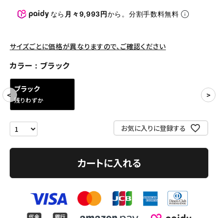
パンツ・ショーツ
なら
月々9,993円
から。分割手数料無料
アクセサリー
COLLABORATION BRAND
サイズごとに価格が異なりますので、ご確認ください
カラー
ブラック
SEASON
ブラック
CONTENTS
残りわずか
ACCOUNT MENU
お気に入りに登録する
ようこそ ゲスト 様
meeting_room
person
ログイン
会員登録
カートに入れる
Follow us