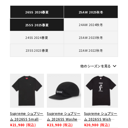
カテゴリーから探す
26SS 2026春夏
25AW 2025秋冬
コラボレーションブランドから探す
24AW 2024秋冬
25SS 2025春夏
24SS 2024春夏
23AW 2023秋冬
シーズンから探す
23SS 2023春夏
22AW 2022秋冬
並び順
keyboard_arrow_down
他のシーズンを見る
価格から探す
円 ～
円
在庫のない商品を表示する
Supreme シュプリー
Supreme シュプリー
Supreme シュプリー
絞り込んで検索する
ム 2026SS Small
ム 2026SS Washed
ム 2026SS Wish
Box Tee スモールボ
¥21,980
(税込)
Chino Twill Camp
¥23,980
(税込)
Tee ウィッシュTシ
¥20,980
(税込)