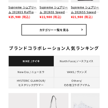
Supreme シュプリー
Supreme シュプリー
Supreme シュプリー
ム 2026SS Raffia
ム 2026SS Speed
ム 2026SS Speed
Mesh Back 5-Panel
¥25,980
(税込)
Tee スピードTシャツ
¥22,980
(税込)
Tee スピードTシャツ
¥21,980
(税込)
ラフィアメッシュバック
ホワイト
ブラック
5パネルキャップ ブラ
カテゴリー一覧を見る
ック
ブランドコラボレーション人気ランキング
NIKE /ナイキ
North Face/ノースフェイス
VANS / ヴァンズ
New Era / ニューエラ
HYSTERIC GLAMOUR/
Others/
ヒステリックグラマー
その他コラボアイテム