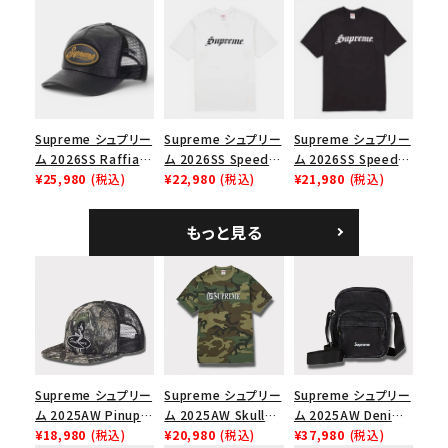
ックスTシャツ ブラッ
Cap ウォッシュド チ
ャツ ブラック
ク
ノツイル キャンプキャ
ップ ブラック
Supreme シュプリー
Supreme シュプリー
Supreme シュプリー
ム 2026SS Raffia
ム 2026SS Speed
ム 2026SS Speed
Mesh Back 5-Panel
¥25,980
(税込)
Tee スピードTシャツ
¥22,980
(税込)
Tee スピードTシャツ
¥21,980
(税込)
ラフィアメッシュバック
ホワイト
ブラック
5パネルキャップ ブラ
もっと見る
ック
Supreme シュプリー
Supreme シュプリー
Supreme シュプリー
ム 2025AW Pinup
ム 2025AW Skull
ム 2025AW Denim
Mesh Back 5-Panel
¥18,980
(税込)
Tee スカル Tシャ
¥20,980
(税込)
Shoulder Bag デニ
¥37,980
(税込)