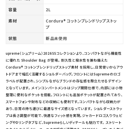
容量
2L
素材
Cordura® コットンブレンドリップストッ
プ
状態
新品未使用
upreme（シュプリーム）2026SSコレクションより、コンパクトながら機能性
に優れた Shoulder Bag が登場。 耐久性と撥水性を兼ね備えた
Cordura® コットンブレンドリップストップ素材 を採用し、日常使いからアウ
トドアまで幅広く活躍するショルダーバッグ。フロントにはSupremeのロゴ
ラベルが配置され、シンプルながらブランドの存在感を際立たせるデザイン
となっています。 メインコンパートメントはジップ開閉仕様で、内部には小物
整理に便利なポケットを搭載。フロントにも追加ポケットが配置されており、
スマートフォンや財布などの収納にも便利です。コンパクトながら収納力が
あり、日常の持ち運びに最適なサイズ感となっています。 ショルダーストラッ
プは長さ調整が可能で、快適なフィット感を実現。ジャカードロゴ入りウェビ
ングやDリングタブなど、Supremeらしいディテールも魅力です。 ストリート