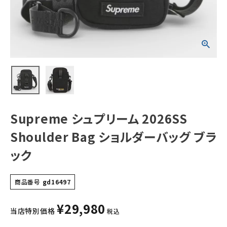
ブラック
NEW ITEMS
CATEGORY
Tシャツ・ロングスリーブ
パーカー・トレーナー
ジャケット・アウター
Supreme シュプリーム 2026SS
キャップ・ハット
Shoulder Bag ショルダーバッグ ブラ
ニット帽・ビーニー
ック
バックパック・リュック
商品番号
gd16497
その他バッグ類
¥
29,980
スニーカー・ブーツ
当店特別価格
税込