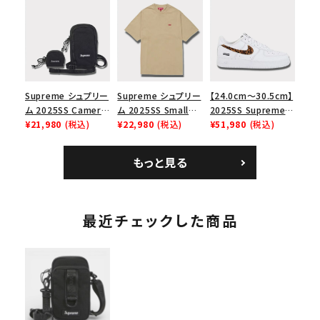
リーム ナイキエアフォ
Box Logo Tee ファ
Bag ナイキレザーシ
ース１スニーカー シ
イヤーリリーフボック
ョルダーバッグ ブラッ
ューズ ホワイト
スロゴTシャツ ホワ
ク 黒
イト 白
Supreme シュプリー
Supreme シュプリー
【24.0cm～30.5cm】
ム 2025SS Camera
ム 2025SS Small
2025SS Supreme
Bag + Mini Pouch
¥21,980
(税込)
Box Tee スモールボ
¥22,980
(税込)
GOODENOUGH
¥51,980
(税込)
カメラバッグ ミニポー
ックスTシャツ タン
Nike Air Force 1
チ ブラック 黒
Low AF1 シュプリー
もっと見る
ムグッドイナフ ナイキ
エアフォース１スニー
カー シューズ ホワイ
ト
最近チェックした商品