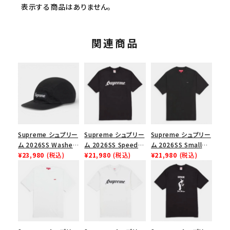
表示する商品はありません。
関連商品
Supreme シュプリー
Supreme シュプリー
Supreme シュプリー
ム 2026SS Washed
ム 2026SS Speed
ム 2026SS Small
Chino Twill Camp
¥23,980
(税込)
Tee スピードTシャツ
¥21,980
(税込)
Box Tee スモールボ
¥21,980
(税込)
Cap ウォッシュド チ
ブラック
ックスTシャツ ブラッ
ノツイル キャンプキャ
ク
ップ ブラック