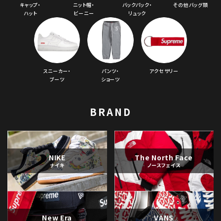
キャップ・
ニット帽・
バックパック・
その他バッグ類
ハット
ビーニー
リュック
スニーカー・
パンツ・
アクセサリー
ブーツ
ショーツ
BRAND
NIKE
The North Face
ナイキ
ノースフェイス
New Era
VANS