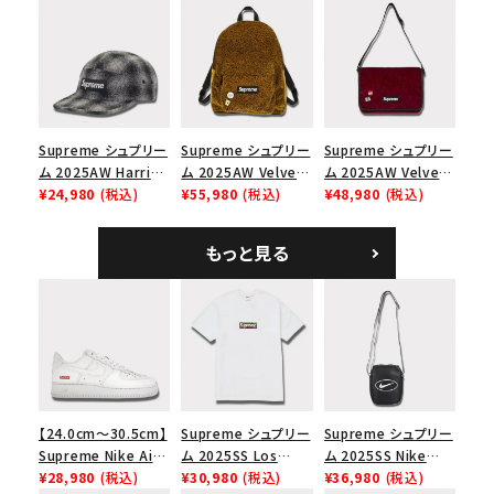
Capピンアップ メッシ
ツ ウッドランドカモ
ム ショルダーバッグ
ュバック 5パネルキャ
ブラック
ップ トゥルーティン
バーHTC フォールカ
モ
Supreme シュプリー
Supreme シュプリー
Supreme シュプリー
ム 2025AW Harris
ム 2025AW Velvet
ム 2025AW Velvet
Tweed Camp Cap
¥24,980
(税込)
Backpack ベルベッ
¥55,980
(税込)
Small Messenger
¥48,980
(税込)
ハリスツイード キャ
ト バックパック タンレ
Bag ベルベット スモ
ンプキャップ ブラック
オパード
ール メッセンジャー
もっと見る
バッグ レッドレオパー
ド
【24.0cm～30.5cm】
Supreme シュプリー
Supreme シュプリー
Supreme Nike Air
ム 2025SS Los
ム 2025SS Nike
Force 1 Low シュプ
¥28,980
(税込)
Angeles Fire Relief
¥30,980
(税込)
Leather Shoulder
¥36,980
(税込)