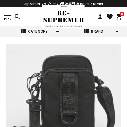
Supreme(シュプリーム)通販専門店 Be-Supremer
0
search
person
favorite
shopping_cart
view_module
view_module
CATEGORY
BRAND
search
Supreme シュプ
リーム 2026SS
Shoulder Bag
¥29,980
(税込)
ショルダーバッグ