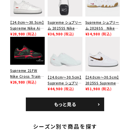
【24.0cm～30.5cm】
Supreme シュプリー
Supreme シュプリー
Supreme Nike Air
ム 2025SS Nike
ム 2026SS Nike
Force 1 Low シュプ
¥28,980
(税込)
Leather Shoulder
¥36,980
(税込)
SB Air Max 2 CB 94
¥34,980
(税込)
リーム ナイキエアフォ
Bag ナイキレザーシ
Low SP ナイキ SB
ース１スニーカー シ
ョルダーバッグ ブラッ
エアマックス2 CB 94
ューズ ホワイト
ク 黒
ロー SP ホワイト
Supreme 21FW
Nike Cross Trainer
【24.0cm～30.5cm】
【24.0cm～30.5cm】
Low ナイキクロスト
¥26,980
(税込)
Supreme シュプリー
2025SS Supreme
レイナーロウ シュー
ム 2023AW Nike
¥44,980
(税込)
GOODENOUGH
¥51,980
(税込)
キーワードから探す
ズ ブラック
Courtposite ナイキ
Nike Air Force 1
コートポジット スニー
Low AF1 シュプリー
search
もっと見る
カー ホワイト 白
ムグッドイナフ ナイキ
エアフォース１スニー
人気ワード
2026SS
2025AW
2025SS
Tシャツ・ロングスリーブ
カー シューズ ホワイ
キャップ・ハット
パーカー・クルーネック
ト
シーズン別で商品を探す
ショルダー・ウエストバッグ
ボックスロゴ
ブラックスウェット