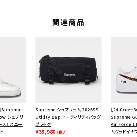
関連商品
カテゴリーから探す
コラボレーションブ
】Supreme
Supreme シュプリーム 2026SS
【24.0cm～3
rch
1 Low シュプリ
Utility Bag ユーティリティバッグ
Supreme G
ース１スニー
ブラック
Air Force 
価格から探す
人気ワード
¥39,980
ト
ムグッドイナ
(税込)
2026SS
2025AW
2025S