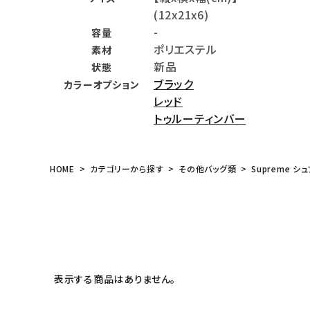
(12x21x6)
meeting_room
person
ログイン
会員登録
-
容量
ポリエステル
素材
新品
Follow us
状態
ブラック
カラーオプション
レッド
トゥルーティンバー
HOME
カテゴリーから探す
その他バッグ類
Supreme シ
表示する商品はありません。