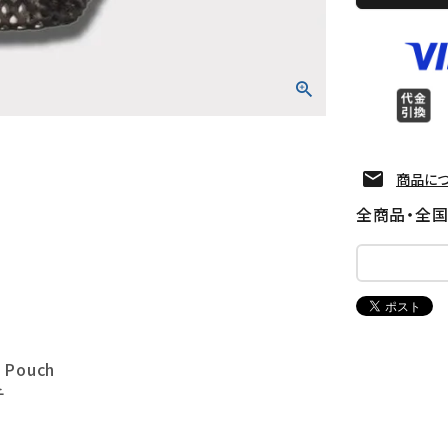
商品に
全商品・全
 Pouch
チ