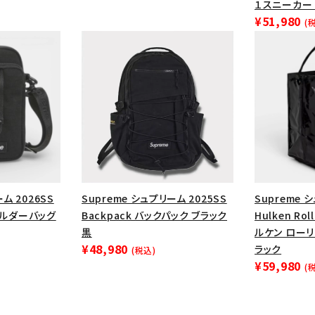
１スニーカー 
円 ～
円
¥51,980
Tシャツ・ロングスリーブ
キャ
(
パーカー・クルーネック
ショル
ボックスロゴ
ブラックスウェッ
在庫のない商品を表示する
絞り込んで検索する
ム 2026SS
Supreme シュプリーム 2025SS
Supreme 
ショルダーバッグ
Backpack バックパック ブラック
Hulken Rol
黒
ルケン ロー
¥48,980
ラック
(税込)
¥59,980
(