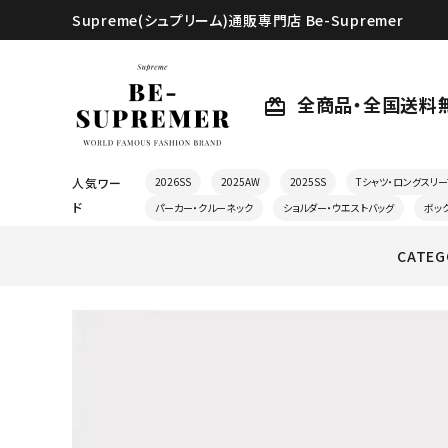
Supreme(シュプリーム)通販専門店 Be-Supremer
全商品・全国送料
card_giftcard
人気ワー
2026SS
2025AW
2025SS
Tシャツ・ロングスリー
ド
パーカー・クルーネック
ショルダー・ウエストバッグ
ボッ
CATEG
search