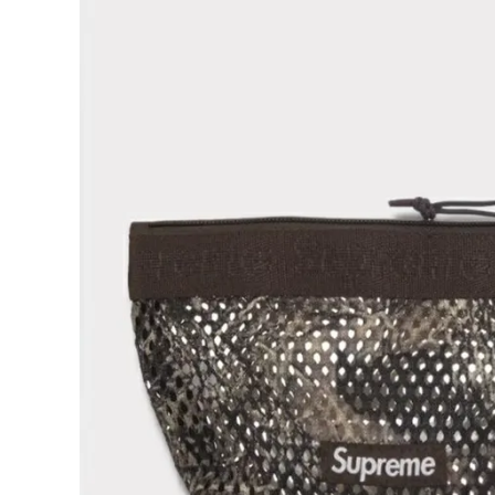
Supreme
シュプリー
ム
¥15,980
2025SS
(税込)
Mesh
Mini
Pouch メ
ッシュミニ
ポーチ
トゥルーテ
NEW ITEMS
ィンバー
CATEGORY
Tシャツ・ロングスリーブ
パーカー・トレーナー
ジャケット・アウター
キャップ・ハット
ニット帽・ビーニー