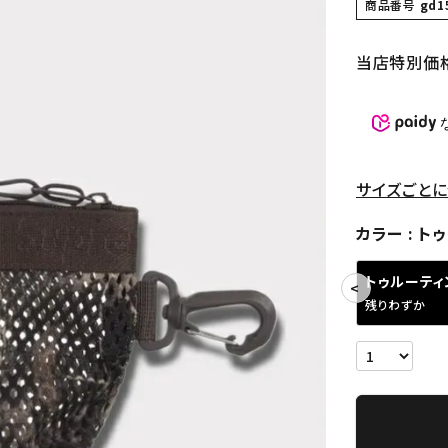
商品番号
gd1
当店特別価
サイズごとに
カラー
ト
トゥルーティ
残りわずか