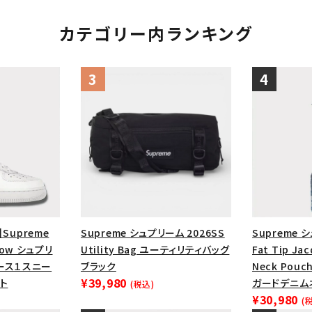
カテゴリー内ランキング
】Supreme
Supreme シュプリーム 2026SS
Supreme 
1 Low シュプリ
Utility Bag ユーティリティバッグ
Fat Tip Ja
ース１スニー
ブラック
Neck Pou
¥39,980
ト
ガードデニム
(税込)
¥30,980
(