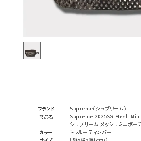
バックパック・リュック
その他バッグ類
スニーカー・ブーツ
パンツ・ショーツ
アクセサリー
COLLABORATION BRAND
SEASON
Supreme(シュプリーム)
CONTENTS
ブランド
Supreme 2025SS Mesh Mini
商品名
シュプリーム メッシュミニポー
ACCOUNT MENU
トゥルーティンバー
ようこそ ゲスト 様
カラー
【縦x横x幅(cm)】
サイズ