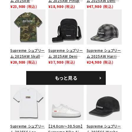
ム 2025AW
ム 2025AW Pinup
ム 2025AW Denim
Overdyed Camp
¥23,980
(税込)
Mesh Back 5-Panel
¥18,980
(税込)
Backpack デニム バ
¥47,980
(税込)
Cap オーバーダイド
Capピンアップ メッシ
ックパック ブラック
キャンプキャップ ブ
ュバック 5パネルキャ
ラック
ップ トゥルーティン
バーHTC フォールカ
モ
Supreme シュプリー
Supreme シュプリー
Supreme シュプリー
ム 2025AW Skull
ム 2025AW Denim
ム 2025AW Harris
Tee スカル Tシャ
¥20,980
(税込)
Shoulder Bag デニ
¥37,980
(税込)
Tweed Camp Cap
¥24,980
(税込)
ツ ウッドランドカモ
ム ショルダーバッグ
ハリスツイード キャ
ブラック
ンプキャップ ブラック
もっと見る
Supreme シュプリー
【24.0cm～30.5cm】
Supreme シュプリー
ム 2025SS Los
Supreme Nike Air
ム 2025SS Washed