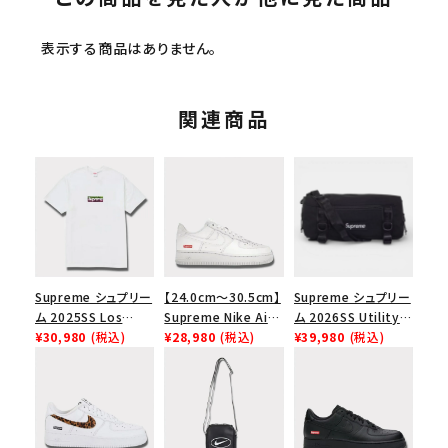
表示する商品はありません。
関連商品
Supreme シュプリー
【24.0cm～30.5cm】
Supreme シュプリー
ム 2025SS Los
Supreme Nike Air
ム 2026SS Utility
Angeles Fire Relief
¥30,980
(税込)
Force 1 Low シュプ
¥28,980
(税込)
Bag ユーティリティ
¥39,980
(税込)
Box Logo Tee ファ
リーム ナイキエアフォ
バッグ ブラック
イヤーリリーフボック
ース１スニーカー シ
スロゴTシャツ ホワ
ューズ ホワイト
イト 白