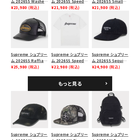
並び順
ム 2026SS Washed
ム 2026SS Speed
ム 2026SS Small
Chino Twill Camp
¥23,980
(税込)
Tee スピードTシャツ
¥21,980
(税込)
Box Tee スモールボ
¥21,980
(税込)
Cap ウォッシュド チ
ブラック
ックスTシャツ ブラッ
価格から探す
ノツイル キャンプキャ
ク
ップ ブラック
円 ～
円
在庫のない商品を表示する
Supreme シュプリー
Supreme シュプリー
Supreme シュプリー
ム 2026SS Raffia
ム 2026SS Speed
ム 2026SS Sequin
絞り込んで検索する
Mesh Back 5-Panel
¥25,980
(税込)
Tee スピードTシャツ
¥22,980
(税込)
Denim Classic
¥24,980
(税込)
ラフィアメッシュバック
ホワイト
Logo 6-Panel シ
5パネルキャップ ブラ
ークインデニム クラ
もっと見る
ック
シックロゴ 6パネルキ
ャップ ブラック
Supreme シュプリー
Supreme シュプリー
Supreme シュプリー