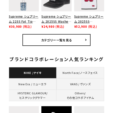
Supreme シュプリー
Supreme シュプリー
Supreme シュプリー
ム 22SS Fat Tip
ム 2025SS Washed
ム 2025SS
Jacquard Denim
¥30,980
(税込)
Chino Twill Camp
¥24,980
(税込)
Bandana Football
¥52,980
(税込)
Neck Pouch ファット
Cap ウォッシュチノツ
Jersey バンダナ フッ
チップジャガードデニ
イルキャンプキャップ
トボール ジャージ ホ
カテゴリー一覧を見る
ムネックポーチ ブル
ブラック 黒
ワイト
ー
ブランドコラボレーション人気ランキング
NIKE /ナイキ
North Face/ノースフェイス
VANS / ヴァンズ
New Era / ニューエラ
HYSTERIC GLAMOUR/
Others/
ヒステリックグラマー
その他コラボアイテム