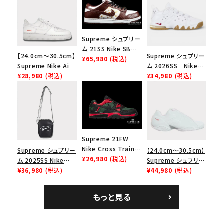
Supreme シュプリー
ム 21SS Nike SB
【24.0cm～30.5cm】
Supreme シュプリー
Dunk Low ナイキSB
¥65,980
(税込)
Supreme Nike Air
ム 2026SS Nike
ダンクロウ スニーカ
Force 1 Low シュプ
¥28,980
(税込)
SB Air Max 2 CB 94
¥34,980
(税込)
ー ブラウン
リーム ナイキエアフォ
Low SP ナイキ SB
ース１スニーカー シ
エアマックス2 CB 94
ューズ ホワイト
ロー SP ホワイト
Supreme 21FW
Nike Cross Trainer
Supreme シュプリー
【24.0cm～30.5cm】
Low ナイキクロスト
¥26,980
(税込)
ム 2025SS Nike
Supreme シュプリー
レイナーロウ シュー
Leather Shoulder
¥36,980
(税込)
ム 2023AW Nike
¥44,980
(税込)
ズ ブラック
Bag ナイキレザーシ
Courtposite ナイキ
ョルダーバッグ ブラッ
コートポジット スニー
もっと見る
ク 黒
カー ホワイト 白