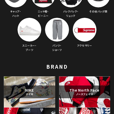
キャップ・
ニット帽・
バックパック・
その他バッグ類
ハット
ビーニー
リュック
スニーカー・
パンツ・
アクセサリー
ブーツ
ショーツ
BRAND
NIKE
The North Face
ナイキ
ノースフェイス