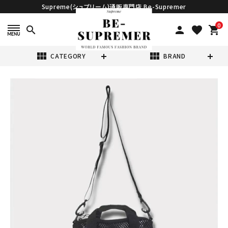
Supreme(シュプリーム)通販専門店 Be-Supremer
0
search
person
favorite
shopping_cart
view_module
view_module
CATEGORY
BRAND
search
Supreme シュプ
リーム 2025SS
Mini Mesh
¥39,980
(税込)
Duffle Bag ミニ