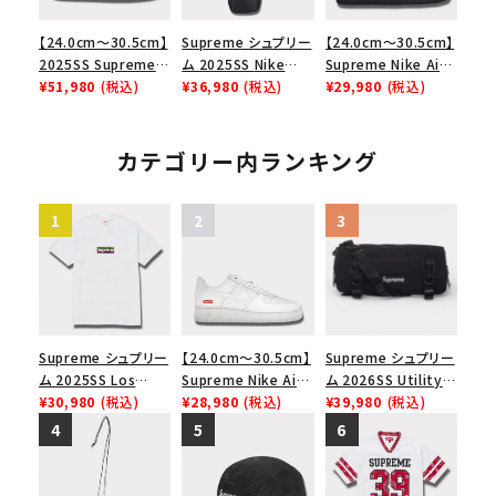
【24.0cm～30.5cm】
Supreme シュプリー
【24.0cm～30.5cm】
2025SS Supreme
ム 2025SS Nike
Supreme Nike Air
GOODENOUGH
¥51,980
(税込)
Leather Shoulder
¥36,980
(税込)
Force 1 Low シュプ
¥29,980
(税込)
Nike Air Force 1
Bag ナイキレザーシ
リーム ナイキエアフォ
Low AF1 シュプリー
ョルダーバッグ ブラッ
ース１スニーカー シ
ムグッドイナフ ナイキ
ク 黒
ューズ ブラック
カテゴリー内ランキング
エアフォース１スニー
カー シューズ ホワイ
ト
Supreme シュプリー
【24.0cm～30.5cm】
Supreme シュプリー
ム 2025SS Los
Supreme Nike Air
ム 2026SS Utility
Angeles Fire Relief
¥30,980
(税込)
Force 1 Low シュプ
¥28,980
(税込)
Bag ユーティリティ
¥39,980
(税込)
Box Logo Tee ファ
リーム ナイキエアフォ
バッグ ブラック
イヤーリリーフボック
ース１スニーカー シ
スロゴTシャツ ホワ
ューズ ホワイト
イト 白