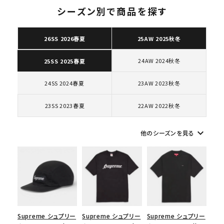
シーズン別で商品を探す
26SS 2026春夏
25AW 2025秋冬
キーワードから探す
24AW 2024秋冬
25SS 2025春夏
search
24SS 2024春夏
23AW 2023秋冬
人気ワード
2026SS
2025AW
2025SS
Tシャツ・ロングスリーブ
キャップ・ハット
パーカー・クルーネック
23SS 2023春夏
22AW 2022秋冬
ショルダー・ウエストバッグ
ボックスロゴ
ブラックスウェット
カテゴリーから探す
keyboard_arrow_down
他のシーズンを見る
コラボレーションブランドから探す
シーズンから探す
Supreme シュプリー
Supreme シュプリー
Supreme シュプリー