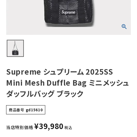
メッシュダッフルバ
ッグ ブラック
NEW ITEMS
CATEGORY
Tシャツ・ロングスリーブ
パーカー・トレーナー
ジャケット・アウター
Supreme シュプリーム 2025SS
キャップ・ハット
Mini Mesh Duffle Bag ミニメッシュ
ニット帽・ビーニー
ダッフルバッグ ブラック
バックパック・リュック
商品番号
gd15610
その他バッグ類
¥
39,980
スニーカー・ブーツ
当店特別価格
税込