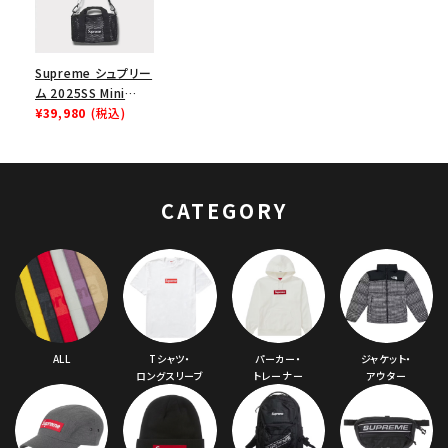
Supreme シュプリー
ム 2025SS Mini
Mesh Duffle Bag ミ
¥39,980
(税込)
ニメッシュダッフルバ
ッグ ブラック
CATEGORY
ALL
Tシャツ・
パーカー・
ジャケット・
ロングスリーブ
トレーナー
アウター