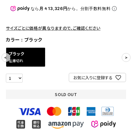
パンツ・ショーツ
なら
月々13,326円
から。分割手数料無料
アクセサリー
COLLABORATION BRAND
サイズごとに価格が異なりますので、ご確認ください
カラー
ブラック
SEASON
ブラック
CONTENTS
在庫切れ
ACCOUNT MENU
お気に入りに登録する
ようこそ ゲスト 様
SOLD OUT
meeting_room
person
ログイン
会員登録
Follow us