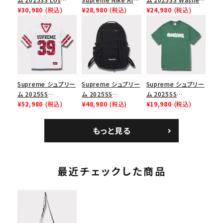
Angeles Fire Relief
¥30,980
(税込)
Force 1 Low シュプ
¥28,980
(税込)
Chino Twill Camp
¥24,980
(税込)
Box Logo Tee ファ
リーム ナイキエアフォ
Cap ウォッシュチノツ
イヤーリリーフボック
ース１スニーカー シ
イルキャンプキャップ
スロゴTシャツ ホワ
ューズ ホワイト
ブラック 黒
イト 白
Supreme シュプリー
Supreme シュプリー
Supreme シュプリー
ム 2025SS
ム 2025SS
ム 2025SS
Bandana Football
¥52,980
(税込)
Backpack バックパッ
¥48,980
(税込)
Homerun Tee ホー
¥19,980
(税込)
Jersey バンダナ フッ
ク ブラック 黒
ムランTシャツ ライト
トボール ジャージ ホ
パイン
もっと見る
ワイト
最近チェックした商品