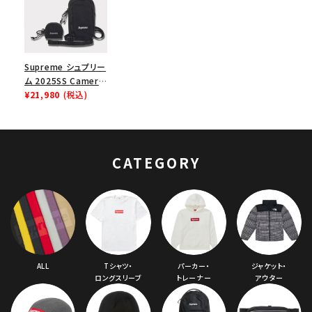
Supreme シュプリー
ム 2025SS Camera
Bag + Mini Pouch
¥21,980
(税込)
カメラバッグ ミニポー
チ ブラック 黒
CATEGORY
ALL
Tシャツ・
パーカー・
ジャケット・
ロングスリーブ
トレーナー
アウター