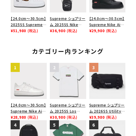
【24.0cm～30.5cm】
Supreme シュプリー
【24.0cm～30.5cm】
2025SS Supreme
ム 2025SS Nike
Supreme Nike Air
GOODENOUGH
¥51,980
(税込)
Leather Shoulder
¥36,980
(税込)
Force 1 Low シュプ
¥29,980
(税込)
Nike Air Force 1
Bag ナイキレザーシ
リーム ナイキエアフォ
Low AF1 シュプリー
ョルダーバッグ ブラッ
ース１スニーカー シ
ムグッドイナフ ナイキ
ク 黒
ューズ ブラック
カテゴリー内ランキング
エアフォース１スニー
カー シューズ ホワイ
ト
【24.0cm～30.5cm】
Supreme シュプリー
Supreme シュプリー
Supreme Nike Air
ム 2025SS Los
ム 2026SS Utility
Force 1 Low シュプ
¥28,980
(税込)
Angeles Fire Relief
¥30,980
(税込)
Bag ユーティリティ
¥39,980
(税込)
リーム ナイキエアフォ
Box Logo Tee ファ
バッグ ブラック
ース１スニーカー シ
イヤーリリーフボック
ューズ ホワイト
スロゴTシャツ ホワ