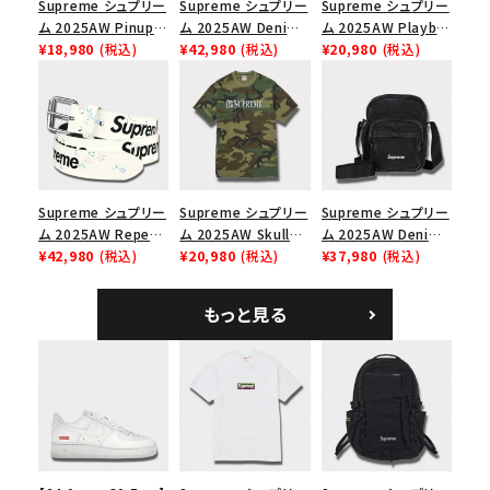
Supreme シュプリー
Supreme シュプリー
Supreme シュプリー
ム 2025AW Pinup
ム 2025AW Denim
ム 2025AW Playboi
Mesh Back 5-Panel
¥18,980
(税込)
Backpack デニム バ
¥42,980
(税込)
Carti Tee プレイボ
¥20,980
(税込)
Capピンアップ メッシ
ックパック ブラック
ーイカーティ Tシャツ
ュバック 5パネルキャ
ホワイト
ップ トゥルーティン
バーHTC フォールカ
モ
Supreme シュプリー
Supreme シュプリー
Supreme シュプリー
ム 2025AW Repeat
ム 2025AW Skull
ム 2025AW Denim
Leather Belt リピー
¥42,980
(税込)
Tee スカル Tシャ
¥20,980
(税込)
Shoulder Bag デニ
¥37,980
(税込)
ト レザー ベルト フロ
ツ ウッドランドカモ
ム ショルダーバッグ
ーラル
ブラック
もっと見る