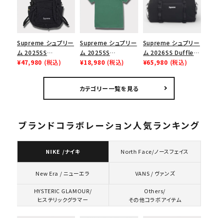
イト 白
Supreme シュプリー
Supreme シュプリー
Supreme シュプリー
ム 2025SS
ム 2025SS
ム 2026SS Duffle
Backpack バックパッ
¥47,980
(税込)
Homerun Tee ホー
¥18,980
(税込)
Bag ダッフルバッグ
¥65,980
(税込)
ク ブラック 黒
ムランTシャツ ライト
ブラック
パイン
カテゴリー一覧を見る
ブランドコラボレーション人気ランキング
NIKE /ナイキ
North Face/ノースフェイス
VANS / ヴァンズ
New Era / ニューエラ
HYSTERIC GLAMOUR/
Others/
ヒステリックグラマー
その他コラボアイテム