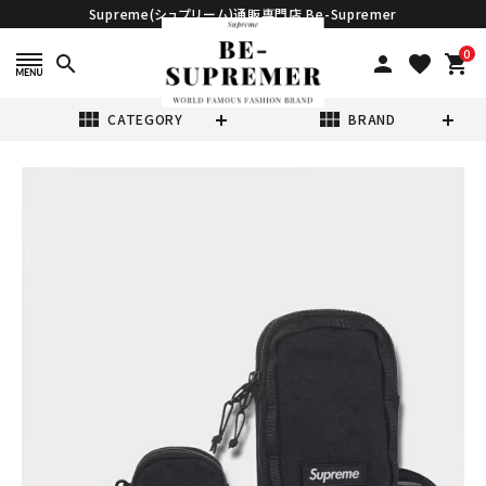
Supreme(シュプリーム)通販専門店 Be-Supremer
0
search
person
favorite
shopping_cart
view_module
view_module
CATEGORY
BRAND
search
Supreme シュプ
リーム 2025SS
Camera Bag +
¥21,980
(税込)
Mini Pouch カメ