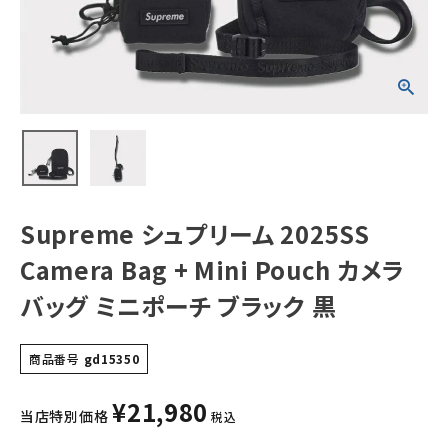
ラバッグ ミニポー
チ ブラック 黒
NEW ITEMS
CATEGORY
Tシャツ・ロングスリーブ
パーカー・トレーナー
ジャケット・アウター
Supreme シュプリーム 2025SS
キャップ・ハット
Camera Bag + Mini Pouch カメラ
ニット帽・ビーニー
バッグ ミニポーチ ブラック 黒
バックパック・リュック
商品番号
gd15350
その他バッグ類
¥
21,980
スニーカー・ブーツ
当店特別価格
税込