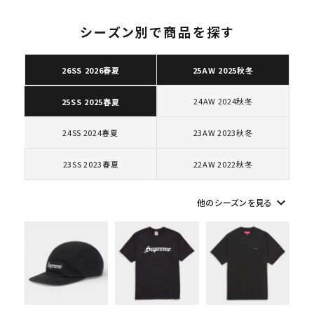
カー シューズ ホワイ
ト
シーズン別で商品を探す
26SS 2026春夏
25AW 2025秋冬
キーワードから探す
24AW 2024秋冬
25SS 2025春夏
search
24SS 2024春夏
23AW 2023秋冬
人気ワード
2026SS
2025AW
2025SS
Tシャツ・ロングスリーブ
キャップ・ハット
パーカー・クルーネック
23SS 2023春夏
22AW 2022秋冬
ショルダー・ウエストバッグ
ボックスロゴ
ブラックスウェット
カテゴリーから探す
keyboard_arrow_down
他のシーズンを見る
コラボレーションブランドから探す
シーズンから探す