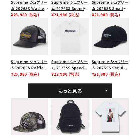
Supreme シュプリー
Supreme シュプリー
Supreme シュプリー
並び順
ム 2026SS Washed
ム 2026SS Speed
ム 2026SS Small
Chino Twill Camp
¥23,980
(税込)
Tee スピードTシャツ
¥21,980
(税込)
Box Tee スモールボ
¥21,980
(税込)
Cap ウォッシュド チ
ブラック
ックスTシャツ ブラッ
価格から探す
ノツイル キャンプキャ
ク
ップ ブラック
円 ～
円
在庫のない商品を表示する
Supreme シュプリー
Supreme シュプリー
Supreme シュプリー
絞り込んで検索する
ム 2026SS Raffia
ム 2026SS Speed
ム 2026SS Sequin
Mesh Back 5-Panel
¥25,980
(税込)
Tee スピードTシャツ
¥22,980
(税込)
Denim Classic
¥21,980
(税込)
ラフィアメッシュバック
ホワイト
Logo 6-Panel シ
5パネルキャップ ブラ
ークインデニム クラ
もっと見る
ック
シックロゴ 6パネルキ
ャップ ブラック