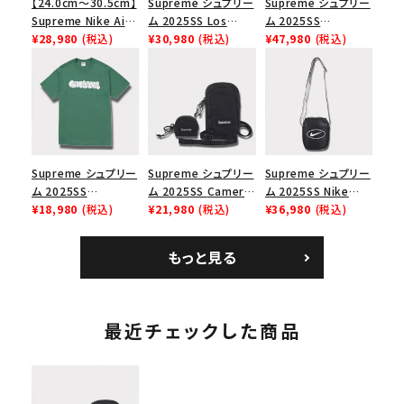
【24.0cm～30.5cm】
Supreme シュプリー
Supreme シュプリー
Supreme Nike Air
ム 2025SS Los
ム 2025SS
Force 1 Low シュプ
¥28,980
(税込)
Angeles Fire Relief
¥30,980
(税込)
Backpack バックパッ
¥47,980
(税込)
リーム ナイキエアフォ
Box Logo Tee ファ
ク ブラック 黒
ース１スニーカー シ
イヤーリリーフボック
ューズ ホワイト
スロゴTシャツ ホワ
イト 白
Supreme シュプリー
Supreme シュプリー
Supreme シュプリー
ム 2025SS
ム 2025SS Camera
ム 2025SS Nike
Homerun Tee ホー
¥18,980
(税込)
Bag + Mini Pouch
¥21,980
(税込)
Leather Shoulder
¥36,980
(税込)
ムランTシャツ ライト
カメラバッグ ミニポー
Bag ナイキレザーシ
パイン
チ ブラック 黒
ョルダーバッグ ブラッ
もっと見る
ク 黒
最近チェックした商品