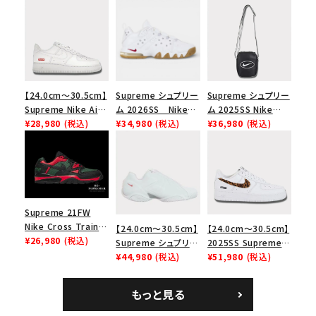
【24.0cm～30.5cm】
Supreme シュプリー
Supreme シュプリー
Supreme Nike Air
ム 2026SS Nike
ム 2025SS Nike
Force 1 Low シュプ
¥28,980
(税込)
SB Air Max 2 CB 94
¥34,980
(税込)
Leather Shoulder
¥36,980
(税込)
リーム ナイキエアフォ
Low SP ナイキ SB
Bag ナイキレザーシ
ース１スニーカー シ
エアマックス2 CB 94
ョルダーバッグ ブラッ
ューズ ホワイト
ロー SP ホワイト
ク 黒
Supreme 21FW
Nike Cross Trainer
【24.0cm～30.5cm】
【24.0cm～30.5cm】
Low ナイキクロスト
¥26,980
(税込)
Supreme シュプリー
2025SS Supreme
レイナーロウ シュー
ム 2023AW Nike
¥44,980
(税込)
GOODENOUGH
¥51,980
(税込)
ズ ブラック
Courtposite ナイキ
Nike Air Force 1
コートポジット スニー
Low AF1 シュプリー
もっと見る
カー ホワイト 白
ムグッドイナフ ナイキ
エアフォース１スニー