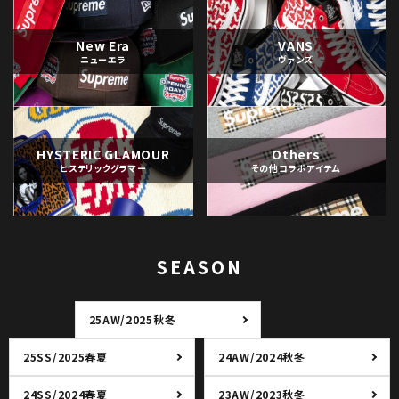
New Era
VANS
ニューエラ
ヴァンズ
HYSTERIC GLAMOUR
Others
ヒステリックグラマー
その他コラボアイテム
SEASON
25AW/2025秋冬
25SS/2025春夏
24AW/2024秋冬
24SS/2024春夏
23AW/2023秋冬