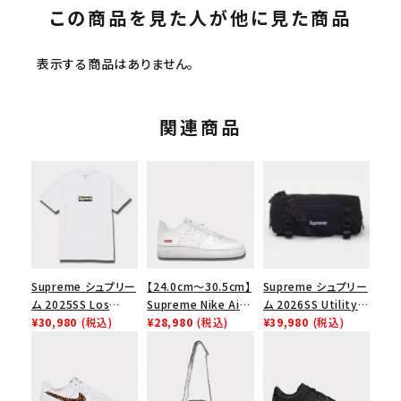
この商品を見た人が他に見た商品
表示する商品はありません。
関連商品
Supreme シュプリー
【24.0cm～30.5cm】
Supreme シュプリー
ム 2025SS Los
Supreme Nike Air
ム 2026SS Utility
Angeles Fire Relief
¥30,980
(税込)
Force 1 Low シュプ
¥28,980
(税込)
Bag ユーティリティ
¥39,980
(税込)
Box Logo Tee ファ
リーム ナイキエアフォ
バッグ ブラック
イヤーリリーフボック
ース１スニーカー シ
スロゴTシャツ ホワ
ューズ ホワイト
イト 白