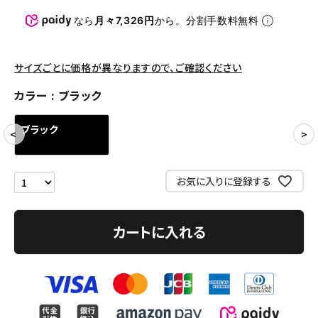
パンツ・ショーツ
なら
月々7,326円
から。分割手数料無料
アクセサリー
COLLABORATION BRAND
サイズごとに価格が異なりますので、ご確認ください
カラー
ブラック
SEASON
ブラック
CONTENTS
ACCOUNT MENU
お気に入りに登録する
ようこそ ゲスト 様
meeting_room
person
カートに入れる
ログイン
会員登録
Follow us