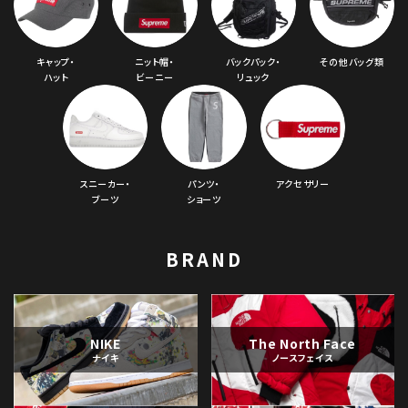
キャップ・
ニット帽・
バックパック・
その他バッグ類
ハット
ビーニー
リュック
スニーカー・
パンツ・
アクセサリー
ブーツ
ショーツ
BRAND
NIKE
The North Face
ナイキ
ノースフェイス