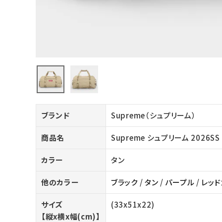
バックパック・リュック
その他バッグ類
スニーカー・ブーツ
パンツ・ショーツ
アクセサリー
ブランド
Supreme（シュプリーム）
COLLABORATION BRAND
商品名
Supreme シュプリーム 2026SS 
SEASON
カラー
タン
CONTENTS
他のカラー
ブラック
/
タン
/
パープル
/
レッド
ACCOUNT MENU
サイズ
(33x51x22)
ようこそ ゲスト 様
【縦x横x幅(cm)】