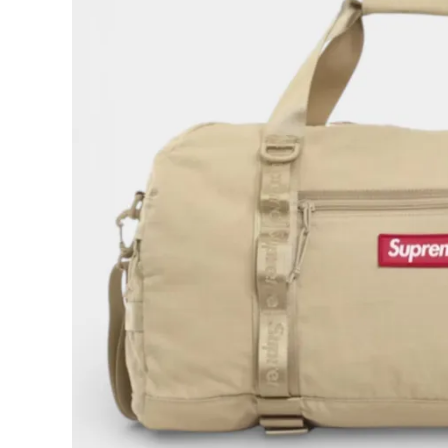
Supreme
シュプリー
ム
¥49,980
2026SS
(税込)
Duffle
Bag ダッ
フルバッグ
タン
NEW ITEMS
CATEGORY
Tシャツ・ロングスリーブ
パーカー・トレーナー
ジャケット・アウター
キャップ・ハット
ニット帽・ビーニー