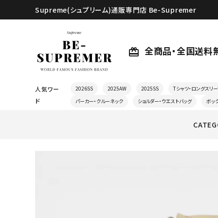
Supreme(シュプリーム)通販専門店 Be-Supremer
全商品・全国送料
card_giftcard
人気ワー
2026SS
2025AW
2025SS
Tシャツ・ロングスリー
ド
パーカー・クルーネック
ショルダー・ウエストバッグ
ボッ
CATEG
search