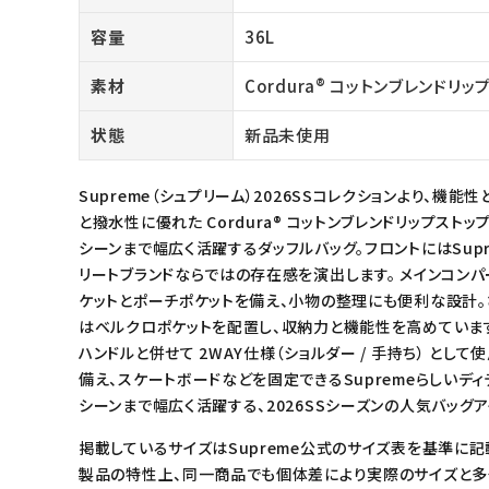
meeting_room
person
ログイン
会員登録
容量
36L
素材
Cordura® コットンブレンドリッ
Follow us
状態
新品未使用
Supreme（シュプリーム）2026SSコレクションより、機能性と
と撥水性に優れた Cordura® コットンブレンドリップスト
シーンまで幅広く活躍するダッフルバッグ。フロントにはSup
リートブランドならではの存在感を演出します。 メインコン
ケットとポーチポケットを備え、小物の整理にも便利な設計。
はベルクロポケットを配置し、収納力と機能性を高めています
ハンドルと併せて 2WAY仕様（ショルダー / 手持ち） と
備え、スケートボードなどを固定できるSupremeらしいデ
シーンまで幅広く活躍する、2026SSシーズンの人気バッグア
掲載しているサイズはSupreme公式のサイズ表を基準に記
製品の特性上、同一商品でも個体差により実際のサイズと多