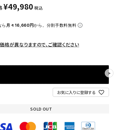
¥
49,980
格
税込
なら
月々16,660円
から。分割手数料無料
価格が異なりますので、ご確認ください
ン
お気に入りに登録する
SOLD OUT