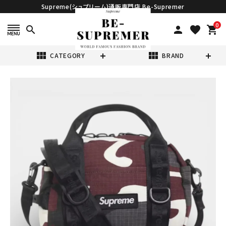
Supreme(シュプリーム)通販専門店 Be-Supremer
0
search
person
favorite
shopping_cart
view_module
view_module
CATEGORY
BRAND
search
Supreme シュプ
リーム 2026SS
Mini Duffle Bag
¥27,980
(税込)
ミニダッフルバッグ