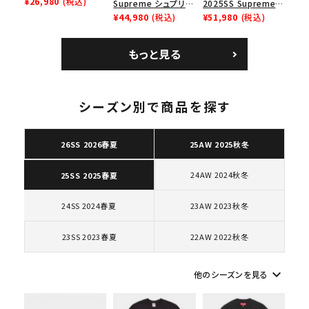
Low ナイキクロスト
¥26,980
(税込)
Supreme シュプリー
2025SS Supreme
レイナーロウ シュー
人気ワード
2026SS
2025AW
2025SS
Tシャツ・ロングスリーブ
ム 2023AW Nike
¥44,980
(税込)
GOODENOUGH
¥51,980
(税込)
ズ ブラック
Courtposite ナイキ
Nike Air Force 1
キャップ・ハット
パーカー・クルーネック
コートポジット スニー
Low AF1 シュプリー
ショルダー・ウエストバッグ
ボックスロゴ
ブラックスウェット
もっと見る
カー ホワイト 白
ムグッドイナフ ナイキ
カテゴリーから探す
エアフォース１スニー
カー シューズ ホワイ
ト
シーズン別で商品を探す
コラボレーションブランドから探す
26SS 2026春夏
25AW 2025秋冬
シーズンから探す
24AW 2024秋冬
25SS 2025春夏
並び順
24SS 2024春夏
23AW 2023秋冬
23SS 2023春夏
22AW 2022秋冬
価格から探す
円 ～
円
keyboard_arrow_down
他のシーズンを見る
在庫のない商品を表示する