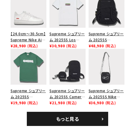
【24.0cm～30.5cm】
Supreme シュプリー
Supreme シュプリー
Supreme Nike Air
ム 2025SS Los
ム 2025SS
Force 1 Low シュプ
¥28,980
(税込)
Angeles Fire Relief
¥30,980
(税込)
Backpack バックパッ
¥48,980
(税込)
リーム ナイキエアフォ
Box Logo Tee ファ
ク ブラック 黒
ース１スニーカー シ
イヤーリリーフボック
ューズ ホワイト
スロゴTシャツ ホワ
イト 白
Supreme シュプリー
Supreme シュプリー
Supreme シュプリー
ム 2025SS
ム 2025SS Camera
ム 2025SS Nike
Homerun Tee ホー
¥19,980
(税込)
Bag + Mini Pouch
¥21,980
(税込)
Leather Shoulder
¥36,980
(税込)
ムランTシャツ ライト
カメラバッグ ミニポー
Bag ナイキレザーシ
パイン
チ ブラック 黒
ョルダーバッグ ブラッ
もっと見る
ク 黒