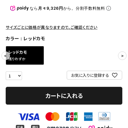
パンツ・ショーツ
なら
月々9,326円
から。分割手数料無料
アクセサリー
COLLABORATION BRAND
サイズごとに価格が異なりますので、ご確認ください
カラー
レッドカモ
SEASON
レッドカモ
CONTENTS
残りわずか
ACCOUNT MENU
お気に入りに登録する
ようこそ ゲスト 様
meeting_room
person
ログイン
会員登録
カートに入れる
Follow us