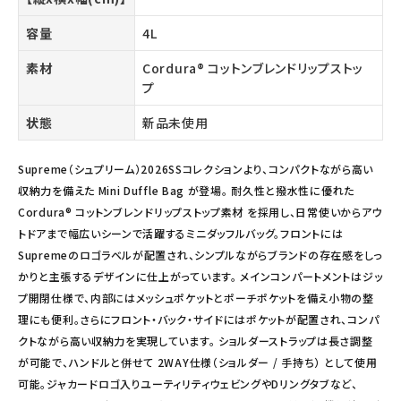
容量
4L
素材
Cordura® コットンブレンドリップストッ
プ
状態
新品未使用
Supreme（シュプリーム）2026SSコレクションより、コンパクトながら高い
収納力を備えた Mini Duffle Bag が登場。 耐久性と撥水性に優れた
Cordura® コットンブレンドリップストップ素材 を採用し、日常使いからアウ
トドアまで幅広いシーンで活躍するミニダッフルバッグ。フロントには
Supremeのロゴラベルが配置され、シンプルながらブランドの存在感をしっ
かりと主張するデザインに仕上がっています。 メインコンパートメントはジッ
プ開閉仕様で、内部にはメッシュポケットとポーチポケットを備え小物の整
理にも便利。さらにフロント・バック・サイドにはポケットが配置され、コンパ
クトながら高い収納力を実現しています。 ショルダーストラップは長さ調整
が可能で、ハンドルと併せて 2WAY仕様（ショルダー / 手持ち） として使用
可能。ジャカードロゴ入りユーティリティウェビングやDリングタブなど、