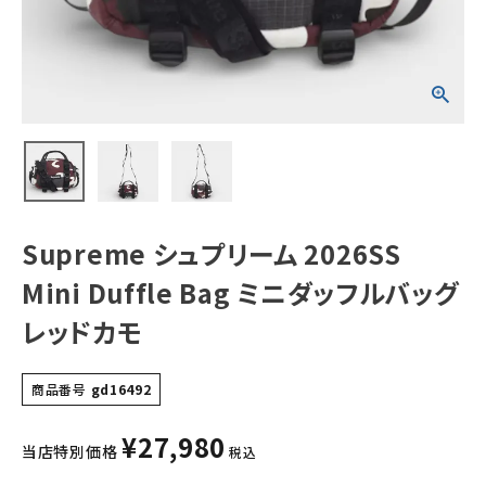
レッドカモ
NEW ITEMS
CATEGORY
Tシャツ・ロングスリーブ
パーカー・トレーナー
ジャケット・アウター
Supreme シュプリーム 2026SS
キャップ・ハット
Mini Duffle Bag ミニダッフルバッグ
ニット帽・ビーニー
レッドカモ
バックパック・リュック
商品番号
gd16492
その他バッグ類
¥
27,980
スニーカー・ブーツ
当店特別価格
税込