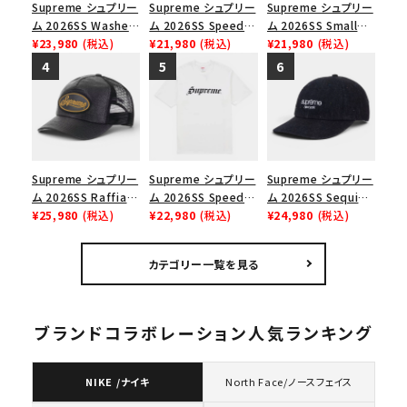
Supreme シュプリー
Supreme シュプリー
Supreme シュプリー
ム 2026SS Washed
ム 2026SS Speed
ム 2026SS Small
Chino Twill Camp
¥23,980
(税込)
Tee スピードTシャツ
¥21,980
(税込)
Box Tee スモールボ
¥21,980
(税込)
Cap ウォッシュド チ
ブラック
ックスTシャツ ブラッ
ノツイル キャンプキャ
ク
ップ ブラック
Supreme シュプリー
Supreme シュプリー
Supreme シュプリー
ム 2026SS Raffia
ム 2026SS Speed
ム 2026SS Sequin
Mesh Back 5-Panel
¥25,980
(税込)
Tee スピードTシャツ
¥22,980
(税込)
Denim Classic
¥24,980
(税込)
ラフィアメッシュバック
ホワイト
Logo 6-Panel シ
5パネルキャップ ブラ
ークインデニム クラ
カテゴリー一覧を見る
ック
シックロゴ 6パネルキ
ャップ ブラック
ブランドコラボレーション人気ランキング
NIKE /ナイキ
North Face/ノースフェイス