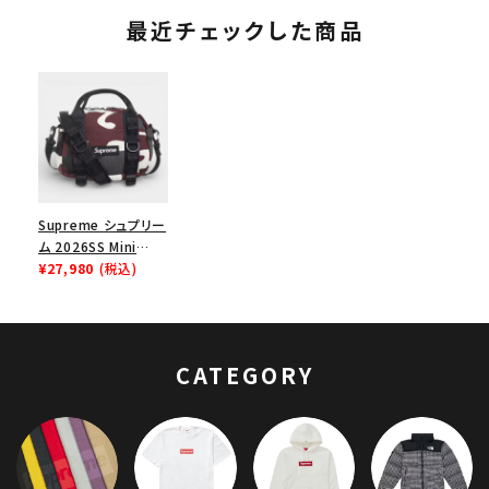
最近チェックした商品
Supreme シュプリー
ム 2026SS Mini
Duffle Bag ミニダッ
¥27,980
(税込)
フルバッグ レッドカモ
CATEGORY