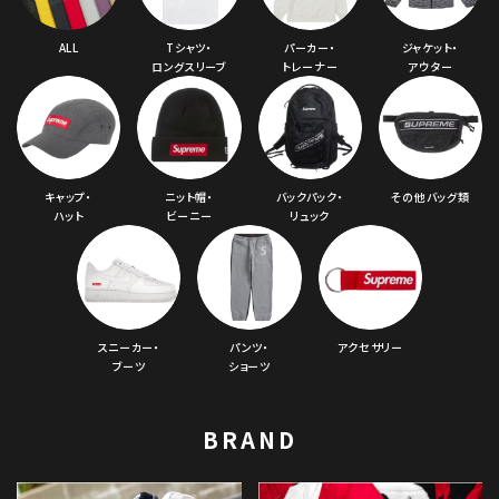
ALL
Tシャツ・
パーカー・
ジャケット・
ロングスリーブ
トレーナー
アウター
キャップ・
ニット帽・
バックパック・
その他バッグ類
ハット
ビーニー
リュック
スニーカー・
パンツ・
アクセサリー
ブーツ
ショーツ
BRAND