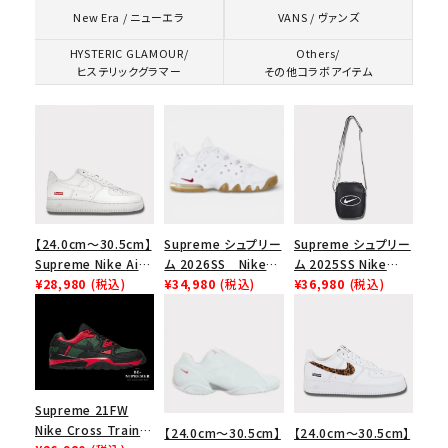
VANS / ヴァンズ
New Era / ニューエラ
HYSTERIC GLAMOUR/
Others/
ヒステリックグラマー
その他コラボアイテム
【24.0cm～30.5cm】
Supreme シュプリー
Supreme シュプリー
Supreme Nike Air
ム 2026SS Nike
ム 2025SS Nike
Force 1 Low シュプ
¥28,980
(税込)
SB Air Max 2 CB 94
¥34,980
(税込)
Leather Shoulder
¥36,980
(税込)
リーム ナイキエアフォ
Low SP ナイキ SB
Bag ナイキレザーシ
ース１スニーカー シ
エアマックス2 CB 94
ョルダーバッグ ブラッ
ューズ ホワイト
ロー SP ホワイト
ク 黒
キーワードから探す
Supreme 21FW
Nike Cross Trainer
【24.0cm～30.5cm】
【24.0cm～30.5cm】
search