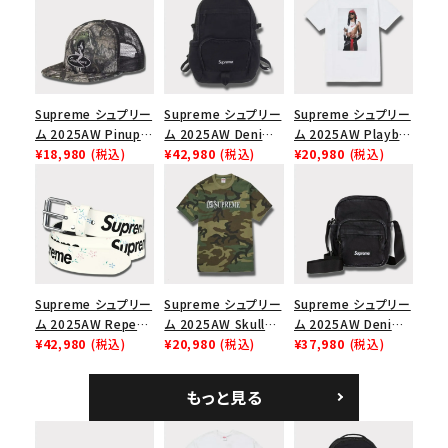
Supreme シュプリー
Supreme シュプリー
Supreme シュプリー
ム 2025AW Pinup
ム 2025AW Denim
ム 2025AW Playboi
Mesh Back 5-Panel
¥18,980
(税込)
Backpack デニム バ
¥42,980
(税込)
Carti Tee プレイボ
¥20,980
(税込)
Capピンアップ メッシ
ックパック ブラック
ーイカーティ Tシャツ
ュバック 5パネルキャ
ホワイト
ップ トゥルーティン
バーHTC フォールカ
モ
Supreme シュプリー
Supreme シュプリー
Supreme シュプリー
ム 2025AW Repeat
ム 2025AW Skull
ム 2025AW Denim
Leather Belt リピー
¥42,980
(税込)
Tee スカル Tシャ
¥20,980
(税込)
Shoulder Bag デニ
¥37,980
(税込)
ト レザー ベルト フロ
ツ ウッドランドカモ
ム ショルダーバッグ
ーラル
ブラック
もっと見る