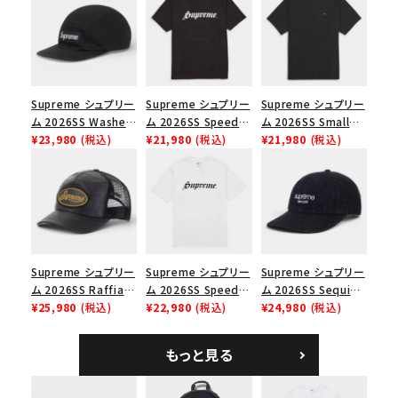
絞り込んで検索する
Supreme シュプリー
Supreme シュプリー
Supreme シュプリー
ム 2026SS Washed
ム 2026SS Speed
ム 2026SS Small
Chino Twill Camp
¥23,980
(税込)
Tee スピードTシャツ
¥21,980
(税込)
Box Tee スモールボ
¥21,980
(税込)
Cap ウォッシュド チ
ブラック
ックスTシャツ ブラッ
ノツイル キャンプキャ
ク
ップ ブラック
Supreme シュプリー
Supreme シュプリー
Supreme シュプリー
ム 2026SS Raffia
ム 2026SS Speed
ム 2026SS Sequin
Mesh Back 5-Panel
¥25,980
(税込)
Tee スピードTシャツ
¥22,980
(税込)
Denim Classic
¥24,980
(税込)
ラフィアメッシュバック
ホワイト
Logo 6-Panel シ
5パネルキャップ ブラ
ークインデニム クラ
もっと見る
ック
シックロゴ 6パネルキ
ャップ ブラック