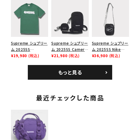
リーム ナイキエアフォ
Box Logo Tee ファ
ク ブラック 黒
ース１スニーカー シ
イヤーリリーフボック
ューズ ホワイト
スロゴTシャツ ホワ
イト 白
Supreme シュプリー
Supreme シュプリー
Supreme シュプリー
ム 2025SS
ム 2025SS Camera
ム 2025SS Nike
Homerun Tee ホー
¥19,980
(税込)
Bag + Mini Pouch
¥21,980
(税込)
Leather Shoulder
¥36,980
(税込)
ムランTシャツ ライト
カメラバッグ ミニポー
Bag ナイキレザーシ
パイン
チ ブラック 黒
ョルダーバッグ ブラッ
もっと見る
ク 黒
最近チェックした商品