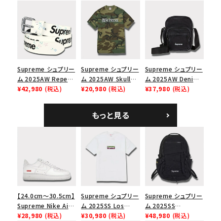
Capピンアップ メッシ
ックパック ブラック
ーイカーティ Tシャツ
ュバック 5パネルキャ
ホワイト
ップ トゥルーティン
バーHTC フォールカ
モ
Supreme シュプリー
Supreme シュプリー
Supreme シュプリー
ム 2025AW Repeat
ム 2025AW Skull
ム 2025AW Denim
Leather Belt リピー
¥42,980
(税込)
Tee スカル Tシャ
¥20,980
(税込)
Shoulder Bag デニ
¥37,980
(税込)
ト レザー ベルト フロ
ツ ウッドランドカモ
ム ショルダーバッグ
ーラル
ブラック
もっと見る
【24.0cm～30.5cm】
Supreme シュプリー
Supreme シュプリー
Supreme Nike Air
ム 2025SS Los
ム 2025SS
Force 1 Low シュプ
¥28,980
(税込)
Angeles Fire Relief
¥30,980
(税込)
Backpack バックパッ
¥48,980
(税込)