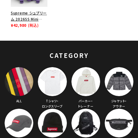
Supreme シュプリー
ム 2026SS Mini
Duffle Bag ミニダッ
¥42,980
(税込)
フルバッグ パープル
CATEGORY
ALL
Tシャツ・
パーカー・
ジャケット・
ロングスリーブ
トレーナー
アウター