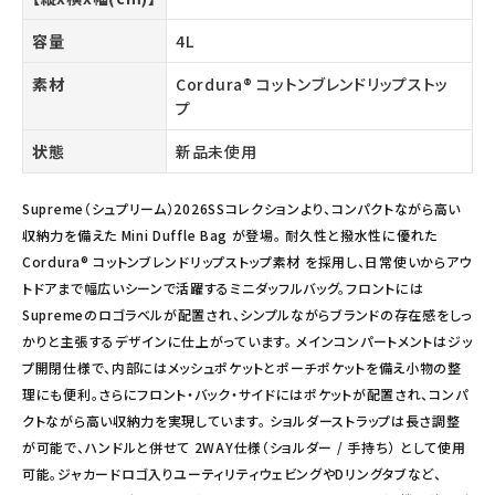
容量
4L
素材
Cordura® コットンブレンドリップストッ
プ
状態
新品未使用
Supreme（シュプリーム）2026SSコレクションより、コンパクトながら高い
収納力を備えた Mini Duffle Bag が登場。 耐久性と撥水性に優れた
Cordura® コットンブレンドリップストップ素材 を採用し、日常使いからアウ
トドアまで幅広いシーンで活躍するミニダッフルバッグ。フロントには
Supremeのロゴラベルが配置され、シンプルながらブランドの存在感をしっ
かりと主張するデザインに仕上がっています。 メインコンパートメントはジッ
プ開閉仕様で、内部にはメッシュポケットとポーチポケットを備え小物の整
理にも便利。さらにフロント・バック・サイドにはポケットが配置され、コンパ
クトながら高い収納力を実現しています。 ショルダーストラップは長さ調整
が可能で、ハンドルと併せて 2WAY仕様（ショルダー / 手持ち） として使用
可能。ジャカードロゴ入りユーティリティウェビングやDリングタブなど、