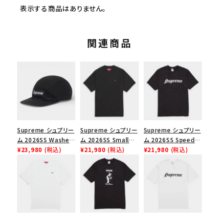
表示する商品はありません。
関連商品
Supreme シュプリー
Supreme シュプリー
Supreme シュプリー
ム 2026SS Washed
ム 2026SS Small
ム 2026SS Speed
Chino Twill Camp
¥23,980
(税込)
Box Tee スモールボ
¥21,980
(税込)
Tee スピードTシャツ
¥21,980
(税込)
Cap ウォッシュド チ
ックスTシャツ ブラッ
ブラック
ノツイル キャンプキャ
ク
ップ ブラック