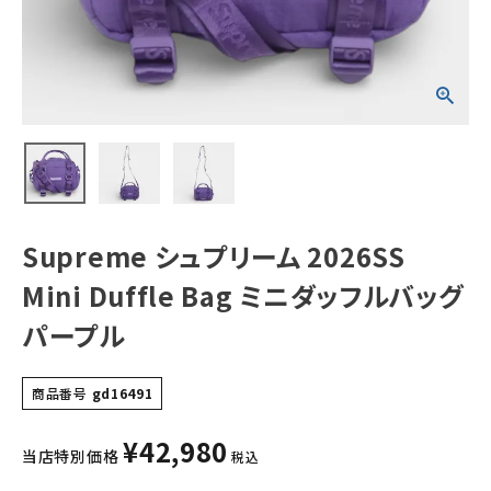
パープル
NEW ITEMS
CATEGORY
Tシャツ・ロングスリーブ
パーカー・トレーナー
ジャケット・アウター
Supreme シュプリーム 2026SS
キャップ・ハット
Mini Duffle Bag ミニダッフルバッグ
ニット帽・ビーニー
パープル
バックパック・リュック
商品番号
gd16491
その他バッグ類
¥
42,980
スニーカー・ブーツ
当店特別価格
税込