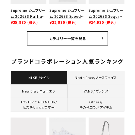
Supreme シュプリー
Supreme シュプリー
Supreme シュプリー
ム 2026SS Raffia
ム 2026SS Speed
ム 2026SS Sequin
Mesh Back 5-Panel
¥25,980
(税込)
Tee スピードTシャツ
¥22,980
(税込)
Denim Classic
¥24,980
(税込)
ラフィアメッシュバック
ホワイト
Logo 6-Panel シ
5パネルキャップ ブラ
ークインデニム クラ
カテゴリー一覧を見る
ック
シックロゴ 6パネルキ
ャップ ブラック
ブランドコラボレーション人気ランキング
NIKE /ナイキ
North Face/ノースフェイス
VANS / ヴァンズ
New Era / ニューエラ
HYSTERIC GLAMOUR/
Others/
ヒステリックグラマー
その他コラボアイテム