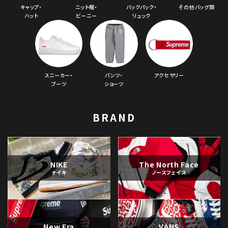
キャップ・
ニット帽・
バックパック・
その他バッグ類
ハット
ビーニー
リュック
スニーカー・
パンツ・
アクセサリー
ブーツ
ショーツ
BRAND
NIKE
The North Face
ナイキ
ノースフェイス
New Era
VANS