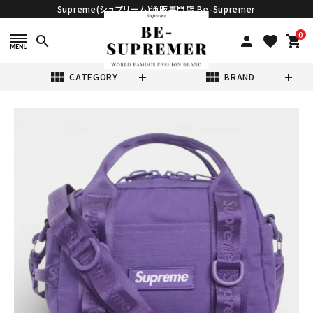
Supreme(シュプリーム)通販専門店 Be-Supremer
0
search
person
favorite
shopping_cart
view_module
view_module
CATEGORY
BRAND
search
Supreme シュプ
リーム 2026SS
Mini Duffle Bag
¥42,980
(税込)
ミニダッフルバッグ