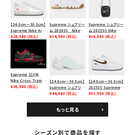
【24.0cm～30.5cm】
Supreme シュプリー
Supreme シュプリー
Supreme Nike Air
ム 2026SS Nike
ム 2025SS Nike
Force 1 Low シュプ
¥28,980
(税込)
SB Air Max 2 CB 94
¥34,980
(税込)
Leather Shoulder
¥36,980
(税込)
リーム ナイキエアフォ
Low SP ナイキ SB
Bag ナイキレザーシ
ース１スニーカー シ
エアマックス2 CB 94
ョルダーバッグ ブラッ
ューズ ホワイト
ロー SP ホワイト
ク 黒
Supreme 21FW
Nike Cross Trainer
【24.0cm～30.5cm】
【24.0cm～30.5cm】
Low ナイキクロスト
¥26,980
(税込)
Supreme シュプリー
2025SS Supreme
レイナーロウ シュー
ム 2023AW Nike
¥44,980
(税込)
GOODENOUGH
¥51,980
(税込)
キーワードから探す
ズ ブラック
Courtposite ナイキ
Nike Air Force 1
コートポジット スニー
Low AF1 シュプリー
search
もっと見る
カー ホワイト 白
ムグッドイナフ ナイキ
人気ワード
2026SS
2025AW
2025SS
Tシャツ・ロングスリーブ
エアフォース１スニー
カー シューズ ホワイ
キャップ・ハット
パーカー・クルーネック
ト
シーズン別で商品を探す
ショルダー・ウエストバッグ
ボックスロゴ
ブラックスウェット