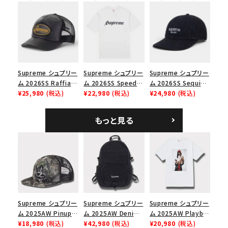
Cap ウォッシュド チ
ブラック
ックスTシャツ ブラッ
ノツイル キャンプキャ
ク
ップ ブラック
Supreme シュプリー
Supreme シュプリー
Supreme シュプリー
ム 2026SS Raffia
ム 2026SS Speed
ム 2026SS Sequin
Mesh Back 5-Panel
¥25,980
(税込)
Tee スピードTシャツ
¥22,980
(税込)
Denim Classic
¥24,980
(税込)
ラフィアメッシュバック
ホワイト
Logo 6-Panel シ
5パネルキャップ ブラ
ークインデニム クラ
もっと見る
ック
シックロゴ 6パネルキ
ャップ ブラック
Supreme シュプリー
Supreme シュプリー
Supreme シュプリー
ム 2025AW Pinup
ム 2025AW Denim
ム 2025AW Playboi
Mesh Back 5-Panel
¥18,980
(税込)
Backpack デニム バ
¥42,980
(税込)
Carti Tee プレイボ
¥20,980
(税込)