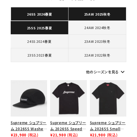
カテゴリーから探す
26SS 2026春夏
25AW 2025秋冬
コラボレーションブランドから探す
24AW 2024秋冬
25SS 2025春夏
24SS 2024春夏
23AW 2023秋冬
シーズンから探す
23SS 2023春夏
22AW 2022秋冬
並び順
keyboard_arrow_down
他のシーズンを見る
価格から探す
円 ～
円
在庫のない商品を表示する
Supreme シュプリー
Supreme シュプリー
Supreme シュプリー
絞り込んで検索する
ム 2026SS Washed
ム 2026SS Speed
ム 2026SS Small
Chino Twill Camp
¥23,980
(税込)
Tee スピードTシャツ
¥21,980
(税込)
Box Tee スモールボ
¥21,980
(税込)