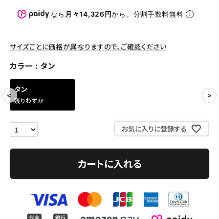
パンツ・ショーツ
なら
月々14,326円
から。分割手数料無料
アクセサリー
COLLABORATION BRAND
サイズごとに価格が異なりますので、ご確認ください
カラー
タン
SEASON
タン
CONTENTS
残りわずか
ACCOUNT MENU
お気に入りに登録する
ようこそ ゲスト 様
meeting_room
person
ログイン
会員登録
カートに入れる
Follow us