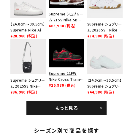
Supreme シュプリー
ム 21SS Nike SB
【24.0cm～30.5cm】
Supreme シュプリー
Dunk Low ナイキSB
¥65,980
(税込)
Supreme Nike Air
ム 2026SS Nike
ダンクロウ スニーカ
Force 1 Low シュプ
¥28,980
(税込)
SB Air Max 2 CB 94
¥34,980
(税込)
ー ブラウン
リーム ナイキエアフォ
Low SP ナイキ SB
ース１スニーカー シ
エアマックス2 CB 94
ューズ ホワイト
ロー SP ホワイト
Supreme 21FW
Nike Cross Trainer
Supreme シュプリー
【24.0cm～30.5cm】
Low ナイキクロスト
¥26,980
(税込)
ム 2025SS Nike
Supreme シュプリー
レイナーロウ シュー
Leather Shoulder
¥36,980
(税込)
ム 2023AW Nike
¥44,980
(税込)
キーワードから探す
ズ ブラック
Bag ナイキレザーシ
Courtposite ナイキ
ョルダーバッグ ブラッ
コートポジット スニー
search
もっと見る
ク 黒
カー ホワイト 白
人気ワード
2026SS
2025AW
2025SS
Tシャツ・ロングスリーブ
キャップ・ハット
パーカー・クルーネック
シーズン別で商品を探す
ショルダー・ウエストバッグ
ボックスロゴ
ブラックスウェット