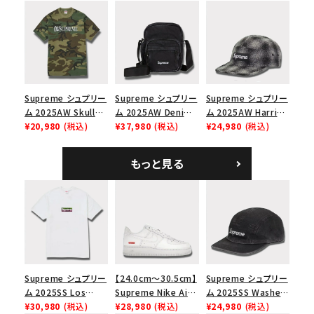
Cap オーバーダイド
Capピンアップ メッシ
ックパック ブラック
キャンプキャップ ブ
ュバック 5パネルキャ
ラック
ップ トゥルーティン
バーHTC フォールカ
モ
Supreme シュプリー
Supreme シュプリー
Supreme シュプリー
ム 2025AW Skull
ム 2025AW Denim
ム 2025AW Harris
Tee スカル Tシャ
¥20,980
(税込)
Shoulder Bag デニ
¥37,980
(税込)
Tweed Camp Cap
¥24,980
(税込)
ツ ウッドランドカモ
ム ショルダーバッグ
ハリスツイード キャ
ブラック
ンプキャップ ブラック
もっと見る
Supreme シュプリー
【24.0cm～30.5cm】
Supreme シュプリー
ム 2025SS Los
Supreme Nike Air
ム 2025SS Washed
Angeles Fire Relief
¥30,980
(税込)
Force 1 Low シュプ
¥28,980
(税込)
Chino Twill Camp
¥24,980
(税込)