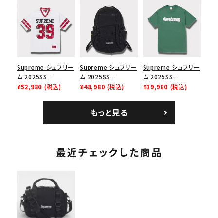
Box Logo Tee ファ
リーム ナイキエアフォ
Cap ウォッシュチノツ
イヤーリリーフボック
ース１スニーカー シ
イルキャンプキャップ
スロゴTシャツ ホワ
ューズ ホワイト
ブラック 黒
イト 白
Supreme シュプリー
Supreme シュプリー
Supreme シュプリー
ム 2025SS
ム 2025SS
ム 2025SS
Bandana Football
¥52,980
(税込)
Backpack バックパッ
¥48,980
(税込)
Homerun Tee ホー
¥19,980
(税込)
Jersey バンダナ フッ
ク ブラック 黒
ムランTシャツ ライト
トボール ジャージ ホ
パイン
もっと見る
ワイト
最近チェックした商品