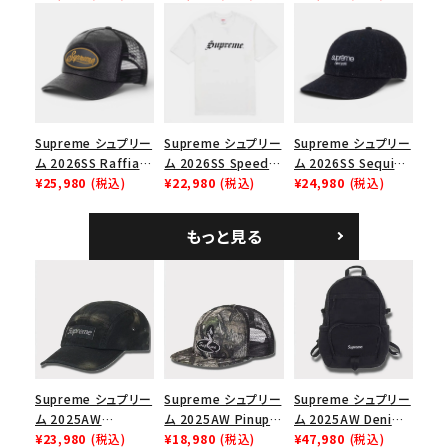
Cap ウォッシュド チ
ブラック
ックスTシャツ ブラッ
ノツイル キャンプキャ
ク
ップ ブラック
Supreme シュプリー
Supreme シュプリー
Supreme シュプリー
ム 2026SS Raffia
ム 2026SS Speed
ム 2026SS Sequin
Mesh Back 5-Panel
¥25,980
(税込)
Tee スピードTシャツ
¥22,980
(税込)
Denim Classic
¥24,980
(税込)
ラフィアメッシュバック
ホワイト
Logo 6-Panel シ
5パネルキャップ ブラ
ークインデニム クラ
もっと見る
ック
シックロゴ 6パネルキ
ャップ ブラック
Supreme シュプリー
Supreme シュプリー
Supreme シュプリー
ム 2025AW
ム 2025AW Pinup
ム 2025AW Denim
Overdyed Camp
¥23,980
(税込)
Mesh Back 5-Panel
¥18,980
(税込)
Backpack デニム バ
¥47,980
(税込)