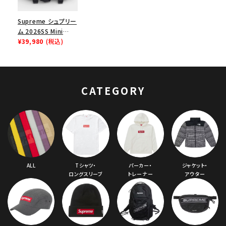
Supreme シュプリー
ム 2026SS Mini
Duffle Bag ミニダッ
¥39,980
(税込)
フルバッグ ブラック
CATEGORY
ALL
Tシャツ・
パーカー・
ジャケット・
ロングスリーブ
トレーナー
アウター