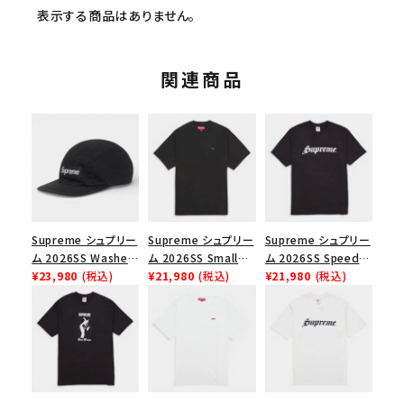
表示する商品はありません。
関連商品
Supreme シュプリー
Supreme シュプリー
Supreme シュプリー
ム 2026SS Washed
ム 2026SS Small
ム 2026SS Speed
Chino Twill Camp
¥23,980
(税込)
Box Tee スモールボ
¥21,980
(税込)
Tee スピードTシャツ
¥21,980
(税込)
Cap ウォッシュド チ
ックスTシャツ ブラッ
ブラック
ノツイル キャンプキャ
ク
ップ ブラック