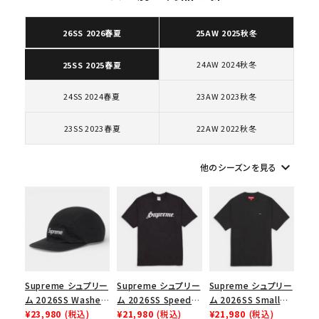
カテゴリーから探す
26SS 2026春夏
25AW 2025秋冬
コラボレーションブランドから探す
24AW 2024秋冬
25SS 2025春夏
24SS 2024春夏
23AW 2023秋冬
シーズンから探す
23SS 2023春夏
22AW 2022秋冬
並び順
keyboard_arrow_down
他のシーズンを見る
価格から探す
円 ～
円
在庫のない商品を表示する
Supreme シュプリー
Supreme シュプリー
Supreme シュプリー
絞り込んで検索する
ム 2026SS Washed
ム 2026SS Speed
ム 2026SS Small
Chino Twill Camp
¥23,980
(税込)
Tee スピードTシャツ
¥21,980
(税込)
Box Tee スモールボ
¥21,980
(税込)