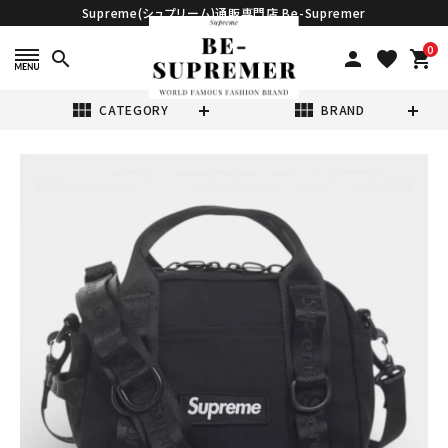
Supreme(シュプリーム)通販専門店 Be-Supremer
0
search
person
favorite
shopping_cart
view_module
view_module
CATEGORY
BRAND
search
Supreme シュプ
リーム 2026SS
Mini Duffle Bag
¥39,980
(税込)
ミニダッフルバッグ