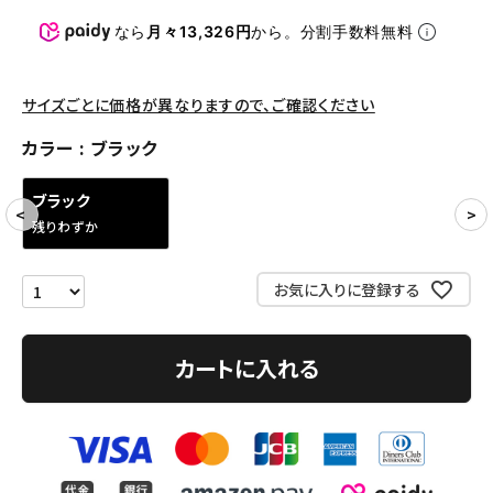
パンツ・ショーツ
なら
月々13,326円
から。分割手数料無料
アクセサリー
COLLABORATION BRAND
サイズごとに価格が異なりますので、ご確認ください
カラー
ブラック
SEASON
ブラック
CONTENTS
残りわずか
ACCOUNT MENU
お気に入りに登録する
ようこそ ゲスト 様
meeting_room
person
ログイン
会員登録
カートに入れる
Follow us