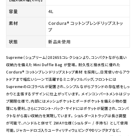
容量
4L
素材
Cordura® コットンブレンドリップストッ
プ
状態
新品未使用
Supreme（シュプリーム）2026SSコレクションより、コンパクトながら高い
収納力を備えた Mini Duffle Bag が登場。 耐久性と撥水性に優れた
Cordura® コットンブレンドリップストップ素材 を採用し、日常使いからアウ
トドアまで幅広いシーンで活躍するミニダッフルバッグ。フロントには
Supremeのロゴラベルが配置され、シンプルながらブランドの存在感をしっ
かりと主張するデザインに仕上がっています。 メインコンパートメントはジッ
プ開閉仕様で、内部にはメッシュポケットとポーチポケットを備え小物の整
理にも便利。さらにフロント・バック・サイドにはポケットが配置され、コンパ
クトながら高い収納力を実現しています。 ショルダーストラップは長さ調整
が可能で、ハンドルと併せて 2WAY仕様（ショルダー / 手持ち） として使用
可能。ジャカードロゴ入りユーティリティウェビングやDリングタブなど、