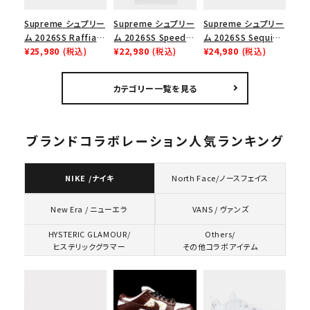
Supreme シュプリー
Supreme シュプリー
Supreme シュプリー
ム 2026SS Raffia
ム 2026SS Speed
ム 2026SS Sequin
Mesh Back 5-Panel
¥25,980
(税込)
Tee スピードTシャツ
¥22,980
(税込)
Denim Classic
¥24,980
(税込)
ラフィアメッシュバック
ホワイト
Logo 6-Panel シ
5パネルキャップ ブラ
ークインデニム クラ
カテゴリー一覧を見る
ック
シックロゴ 6パネルキ
ャップ ブラック
ブランドコラボレーション人気ランキング
NIKE /ナイキ
North Face/ノースフェイス
VANS / ヴァンズ
New Era / ニューエラ
HYSTERIC GLAMOUR/
Others/
ヒステリックグラマー
その他コラボアイテム