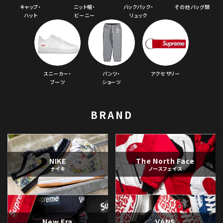
キャップ・
ニット帽・
バックパック・
その他バッグ類
ハット
ビーニー
リュック
スニーカー・
パンツ・
アクセサリー
ブーツ
ショーツ
BRAND
NIKE
The North Face
ナイキ
ノースフェイス
New Era
VANS