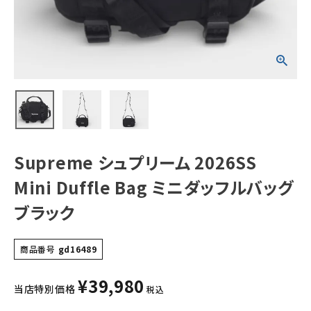
ブラック
NEW ITEMS
CATEGORY
Tシャツ・ロングスリーブ
パーカー・トレーナー
ジャケット・アウター
Supreme シュプリーム 2026SS
キャップ・ハット
Mini Duffle Bag ミニダッフルバッグ
ニット帽・ビーニー
ブラック
バックパック・リュック
商品番号
gd16489
その他バッグ類
¥
39,980
スニーカー・ブーツ
当店特別価格
税込