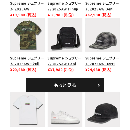
Supreme シュプリー
Supreme シュプリー
Supreme シュプリー
ム 2025AW
ム 2025AW Pinup
ム 2025AW Denim
Overdyed Camp
¥19,980
(税込)
Mesh Back 5-Panel
¥18,980
(税込)
Backpack デニム バ
¥42,980
(税込)
Cap オーバーダイド
Capピンアップ メッシ
ックパック ブラック
キャンプキャップ ブ
ュバック 5パネルキャ
ラック
ップ トゥルーティン
バーHTC フォールカ
モ
Supreme シュプリー
Supreme シュプリー
Supreme シュプリー
ム 2025AW Skull
ム 2025AW Denim
ム 2025AW Harris
Tee スカル Tシャ
¥20,980
(税込)
Shoulder Bag デニ
¥37,980
(税込)
Tweed Camp Cap
¥24,980
(税込)
ツ ウッドランドカモ
ム ショルダーバッグ
ハリスツイード キャ
ブラック
ンプキャップ ブラック
もっと見る