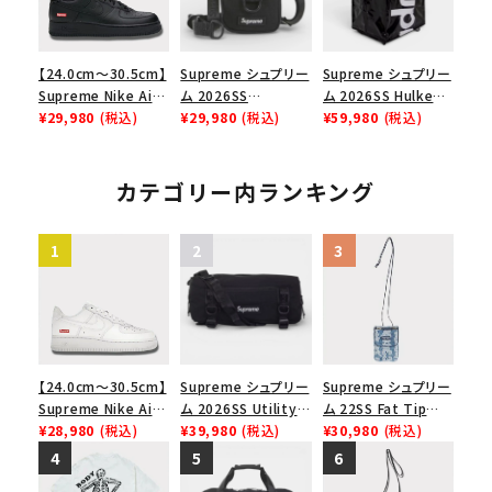
【24.0cm～30.5cm】
Supreme シュプリー
Supreme シュプリー
Supreme Nike Air
ム 2026SS
ム 2026SS Hulken
Force 1 Low シュプ
¥29,980
(税込)
Shoulder Bag ショ
¥29,980
(税込)
Rolling Tote
¥59,980
(税込)
リーム ナイキエアフォ
ルダーバッグ ブラック
Bag ハルケン ロー
ース１スニーカー シ
リングトートバッグ
ューズ ブラック
ブラック
カテゴリー内ランキング
【24.0cm～30.5cm】
Supreme シュプリー
Supreme シュプリー
Supreme Nike Air
ム 2026SS Utility
ム 22SS Fat Tip
Force 1 Low シュプ
¥28,980
(税込)
Bag ユーティリティ
¥39,980
(税込)
Jacquard Denim
¥30,980
(税込)
リーム ナイキエアフォ
バッグ ブラック
Neck Pouch ファット
ース１スニーカー シ
チップジャガードデニ