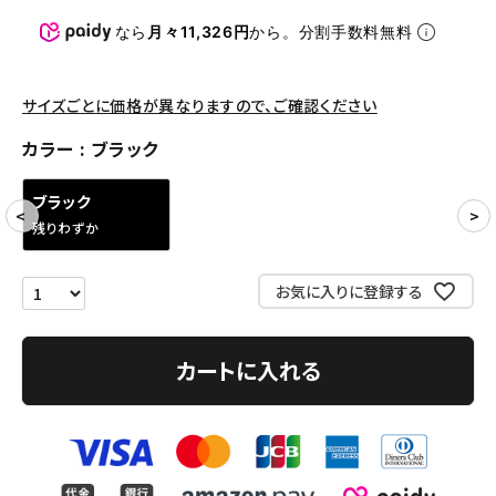
パンツ・ショーツ
なら
月々11,326円
から。分割手数料無料
アクセサリー
COLLABORATION BRAND
サイズごとに価格が異なりますので、ご確認ください
カラー
ブラック
SEASON
ブラック
CONTENTS
残りわずか
ACCOUNT MENU
お気に入りに登録する
ようこそ ゲスト 様
meeting_room
person
ログイン
会員登録
カートに入れる
Follow us