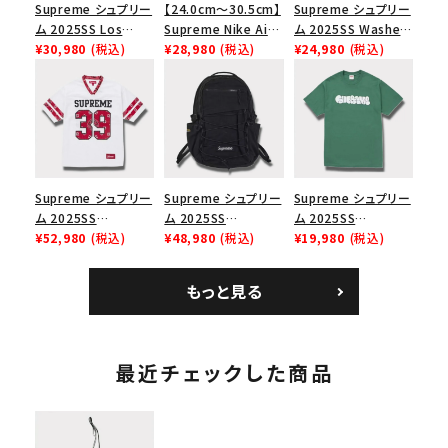
Supreme シュプリー
【24.0cm～30.5cm】
Supreme シュプリー
ム 2025SS Los
Supreme Nike Air
ム 2025SS Washed
Angeles Fire Relief
¥30,980
(税込)
Force 1 Low シュプ
¥28,980
(税込)
Chino Twill Camp
¥24,980
(税込)
Box Logo Tee ファ
リーム ナイキエアフォ
Cap ウォッシュチノツ
イヤーリリーフボック
ース１スニーカー シ
イルキャンプキャップ
スロゴTシャツ ホワ
ューズ ホワイト
ブラック 黒
イト 白
Supreme シュプリー
Supreme シュプリー
Supreme シュプリー
ム 2025SS
ム 2025SS
ム 2025SS
Bandana Football
¥52,980
(税込)
Backpack バックパッ
¥48,980
(税込)
Homerun Tee ホー
¥19,980
(税込)
Jersey バンダナ フッ
ク ブラック 黒
ムランTシャツ ライト
トボール ジャージ ホ
パイン
もっと見る
ワイト
最近チェックした商品