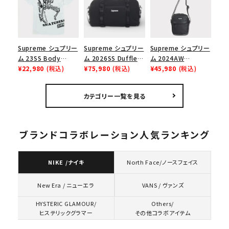
ューズ ホワイト
ムネックポーチ ブル
ー
Supreme シュプリー
Supreme シュプリー
Supreme シュプリー
ム 23SS Body
ム 2026SS Duffle
ム 2024AW
Snatchers Tee ボ
¥22,980
(税込)
Bag ダッフルバッグ
¥75,980
(税込)
Leather Shoulder
¥45,980
(税込)
ディスナッチャーズT
ブラック
Bag レザーショルダ
シャツ ホワイト
ーバッグ ブラック 黒
カテゴリー一覧を見る
ブランドコラボレーション人気ランキング
NIKE /ナイキ
North Face/ノースフェイス
VANS / ヴァンズ
New Era / ニューエラ
HYSTERIC GLAMOUR/
Others/
ヒステリックグラマー
その他コラボアイテム