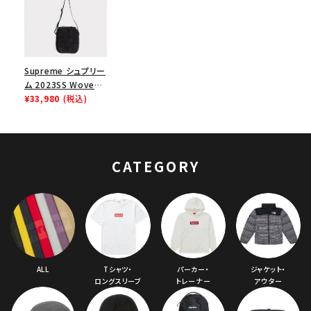
Supreme シュプリー
ム 2023SS Woven
Shoulder Bag ウォ
¥33,980
(税込)
ーブンショルダーバッ
グ ブラック
CATEGORY
ALL
Tシャツ・
パーカー・
ジャケット・
ロングスリーブ
トレーナー
アウター