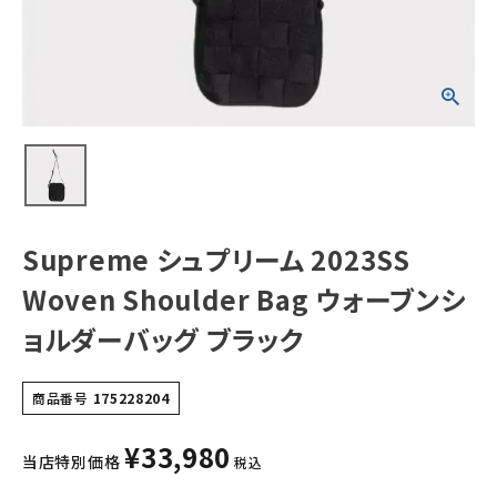
ウォーブンショル
ダーバッグ ブラッ
ク
NEW ITEMS
CATEGORY
Tシャツ・ロングスリーブ
パーカー・トレーナー
ジャケット・アウター
Supreme シュプリーム 2023SS
キャップ・ハット
Woven Shoulder Bag ウォーブンシ
ニット帽・ビーニー
ョルダーバッグ ブラック
バックパック・リュック
商品番号
175228204
その他バッグ類
¥
33,980
スニーカー・ブーツ
当店特別価格
税込