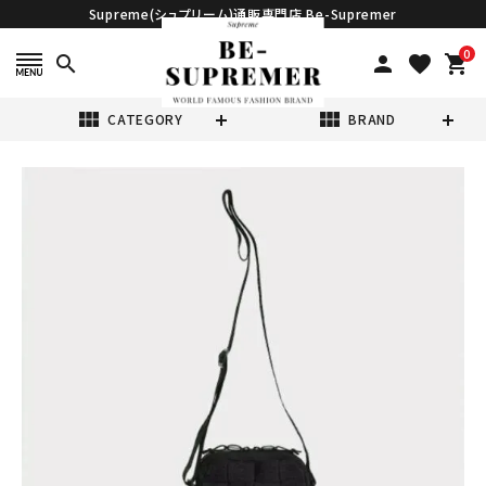
Supreme(シュプリーム)通販専門店 Be-Supremer
0
search
person
favorite
shopping_cart
view_module
view_module
CATEGORY
BRAND
search
Supreme シュプ
リーム 2023SS
Woven
¥33,980
(税込)
Shoulder Bag