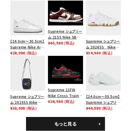
Supreme シュプリー
ム 21SS Nike SB
【24.0cm～30.5cm】
Supreme シュプリー
Dunk Low ナイキSB
¥65,980
(税込)
Supreme Nike Air
ム 2026SS Nike
ダンクロウ スニーカ
Force 1 Low シュプ
¥28,980
(税込)
SB Air Max 2 CB 94
¥34,980
(税込)
ー ブラウン
リーム ナイキエアフォ
Low SP ナイキ SB
ース１スニーカー シ
エアマックス2 CB 94
ューズ ホワイト
ロー SP ホワイト
Supreme 21FW
Nike Cross Trainer
Supreme シュプリー
【24.0cm～30.5cm】
Low ナイキクロスト
¥26,980
(税込)
ム 2025SS Nike
Supreme シュプリー
レイナーロウ シュー
Leather Shoulder
¥36,980
(税込)
ム 2023AW Nike
¥44,980
(税込)
ズ ブラック
Bag ナイキレザーシ
Courtposite ナイキ
ョルダーバッグ ブラッ
コートポジット スニー
もっと見る
ク 黒
カー ホワイト 白