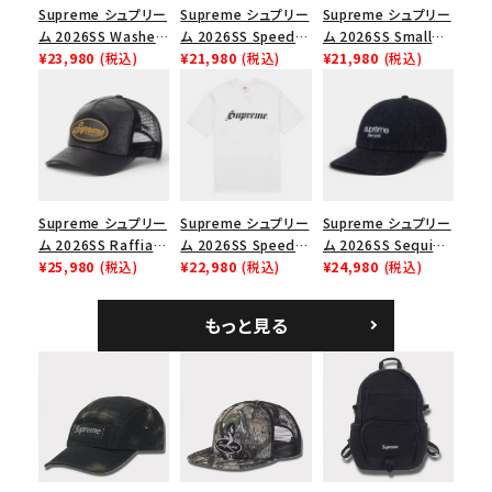
Supreme シュプリー
Supreme シュプリー
Supreme シュプリー
並び順
ム 2026SS Washed
ム 2026SS Speed
ム 2026SS Small
Chino Twill Camp
¥23,980
(税込)
Tee スピードTシャツ
¥21,980
(税込)
Box Tee スモールボ
¥21,980
(税込)
Cap ウォッシュド チ
ブラック
ックスTシャツ ブラッ
価格から探す
ノツイル キャンプキャ
ク
ップ ブラック
円 ～
円
在庫のない商品を表示する
Supreme シュプリー
Supreme シュプリー
Supreme シュプリー
絞り込んで検索する
ム 2026SS Raffia
ム 2026SS Speed
ム 2026SS Sequin
Mesh Back 5-Panel
¥25,980
(税込)
Tee スピードTシャツ
¥22,980
(税込)
Denim Classic
¥24,980
(税込)
ラフィアメッシュバック
ホワイト
Logo 6-Panel シ
5パネルキャップ ブラ
ークインデニム クラ
もっと見る
ック
シックロゴ 6パネルキ
ャップ ブラック