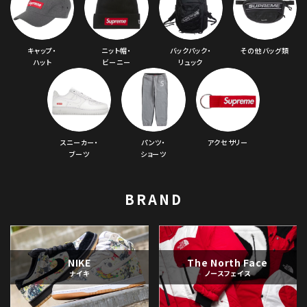
キャップ・
ニット帽・
バックパック・
その他バッグ類
ハット
ビーニー
リュック
スニーカー・
パンツ・
アクセサリー
ブーツ
ショーツ
BRAND
NIKE
The North Face
ナイキ
ノースフェイス