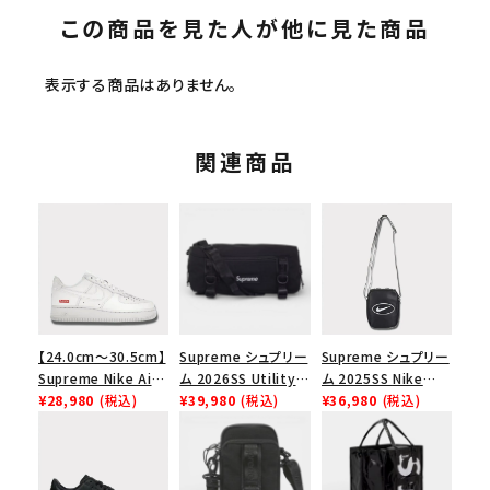
この商品を見た人が他に見た商品
表示する商品はありません。
関連商品
【24.0cm～30.5cm】
Supreme シュプリー
Supreme シュプリー
Supreme Nike Air
ム 2026SS Utility
ム 2025SS Nike
Force 1 Low シュプ
¥28,980
(税込)
Bag ユーティリティ
¥39,980
(税込)
Leather Shoulder
¥36,980
(税込)
リーム ナイキエアフォ
バッグ ブラック
Bag ナイキレザーシ
ース１スニーカー シ
ョルダーバッグ ブラッ
ューズ ホワイト
ク 黒