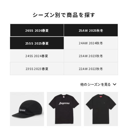
シーズン別で商品を探す
26SS 2026春夏
25AW 2025秋冬
キーワードから探す
24AW 2024秋冬
25SS 2025春夏
search
人気ワード
2026SS
2025AW
2025SS
Tシャツ・ロングスリーブ
24SS 2024春夏
23AW 2023秋冬
キャップ・ハット
パーカー・クルーネック
23SS 2023春夏
22AW 2022秋冬
ショルダー・ウエストバッグ
ボックスロゴ
ブラックスウェット
カテゴリーから探す
keyboard_arrow_down
他のシーズンを見る
コラボレーションブランドから探す
シーズンから探す