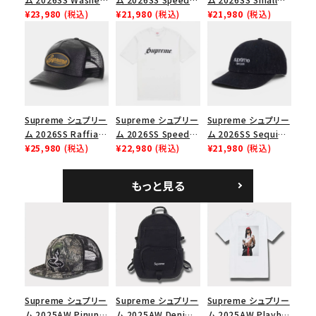
Chino Twill Camp
¥23,980
(税込)
Tee スピードTシャツ
¥21,980
(税込)
Box Tee スモールボ
¥21,980
(税込)
Cap ウォッシュド チ
ブラック
ックスTシャツ ブラッ
ノツイル キャンプキャ
ク
価格から探す
ップ ブラック
円 ～
円
在庫のない商品を表示する
Supreme シュプリー
Supreme シュプリー
Supreme シュプリー
ム 2026SS Raffia
ム 2026SS Speed
ム 2026SS Sequin
絞り込んで検索する
Mesh Back 5-Panel
¥25,980
(税込)
Tee スピードTシャツ
¥22,980
(税込)
Denim Classic
¥21,980
(税込)
ラフィアメッシュバック
ホワイト
Logo 6-Panel シ
5パネルキャップ ブラ
ークインデニム クラ
もっと見る
ック
シックロゴ 6パネルキ
ャップ ブラック
Supreme シュプリー
Supreme シュプリー
Supreme シュプリー
ム 2025AW Pinup
ム 2025AW Denim
ム 2025AW Playboi