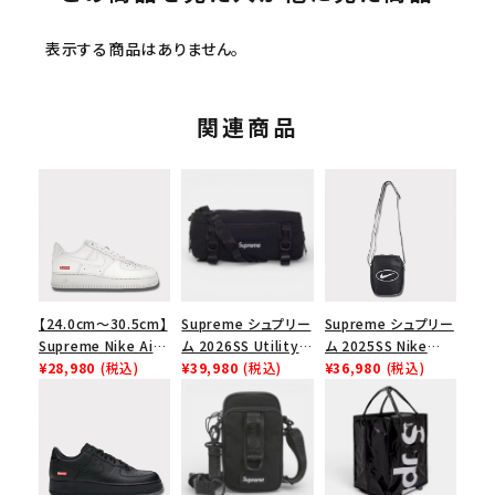
表示する商品はありません。
関連商品
【24.0cm～30.5cm】
Supreme シュプリー
Supreme シュプリー
Supreme Nike Air
ム 2026SS Utility
ム 2025SS Nike
Force 1 Low シュプ
¥28,980
(税込)
Bag ユーティリティ
¥39,980
(税込)
Leather Shoulder
¥36,980
(税込)
リーム ナイキエアフォ
バッグ ブラック
Bag ナイキレザーシ
ース１スニーカー シ
ョルダーバッグ ブラッ
ューズ ホワイト
ク 黒