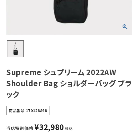
ブラック
NEW ITEMS
CATEGORY
Tシャツ・ロングスリーブ
パーカー・トレーナー
ジャケット・アウター
Supreme シュプリーム 2022AW
キャップ・ハット
Shoulder Bag ショルダーバッグ ブラ
ニット帽・ビーニー
ック
バックパック・リュック
商品番号
170128898
その他バッグ類
¥
32,980
スニーカー・ブーツ
当店特別価格
税込