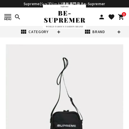
Supreme(シュプリーム)通販専門店 Be-Supremer
0
search
person
favorite
shopping_cart
view_module
view_module
CATEGORY
BRAND
search
Supreme シュプ
リーム 2022AW
Shoulder Bag
¥32,980
(税込)
ショルダーバッグ