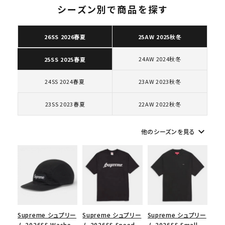
ト
シーズン別で商品を探す
26SS 2026春夏
25AW 2025秋冬
キーワードから探す
24AW 2024秋冬
25SS 2025春夏
search
24SS 2024春夏
23AW 2023秋冬
人気ワード
2026SS
2025AW
2025SS
Tシャツ・ロングスリーブ
キャップ・ハット
パーカー・クルーネック
23SS 2023春夏
22AW 2022秋冬
ショルダー・ウエストバッグ
ボックスロゴ
ブラックスウェット
カテゴリーから探す
keyboard_arrow_down
他のシーズンを見る
コラボレーションブランドから探す
シーズンから探す
Supreme シュプリー
Supreme シュプリー
Supreme シュプリー
並び順
ム 2026SS Washed
ム 2026SS Speed
ム 2026SS Small