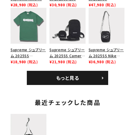
Force 1 Low シュプ
¥28,980
(税込)
Angeles Fire Relief
¥30,980
(税込)
Backpack バックパッ
¥47,980
(税込)
リーム ナイキエアフォ
Box Logo Tee ファ
ク ブラック 黒
ース１スニーカー シ
イヤーリリーフボック
ューズ ホワイト
スロゴTシャツ ホワ
イト 白
Supreme シュプリー
Supreme シュプリー
Supreme シュプリー
ム 2025SS
ム 2025SS Camera
ム 2025SS Nike
Homerun Tee ホー
¥18,980
(税込)
Bag + Mini Pouch
¥21,980
(税込)
Leather Shoulder
¥36,980
(税込)
ムランTシャツ ライト
カメラバッグ ミニポー
Bag ナイキレザーシ
パイン
チ ブラック 黒
ョルダーバッグ ブラッ
もっと見る
ク 黒
最近チェックした商品