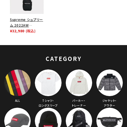
Supreme シュプリー
ム 2022AW
Shoulder Bag ショ
¥32,980
(税込)
ルダーバッグ ブラック
CATEGORY
ALL
Tシャツ・
パーカー・
ジャケット・
ロングスリーブ
トレーナー
アウター