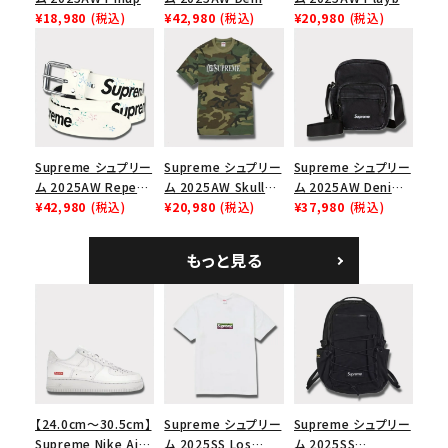
Mesh Back 5-Panel
¥18,980
(税込)
Backpack デニム バ
¥42,980
(税込)
Carti Tee プレイボ
¥20,980
(税込)
Capピンアップ メッシ
ックパック ブラック
ーイカーティ Tシャツ
ュバック 5パネルキャ
ホワイト
ップ トゥルーティン
バーHTC フォールカ
モ
Supreme シュプリー
Supreme シュプリー
Supreme シュプリー
ム 2025AW Repeat
ム 2025AW Skull
ム 2025AW Denim
Leather Belt リピー
¥42,980
(税込)
Tee スカル Tシャ
¥20,980
(税込)
Shoulder Bag デニ
¥37,980
(税込)
ト レザー ベルト フロ
ツ ウッドランドカモ
ム ショルダーバッグ
ーラル
ブラック
もっと見る
【24.0cm～30.5cm】
Supreme シュプリー
Supreme シュプリー
Supreme Nike Air
ム 2025SS Los
ム 2025SS