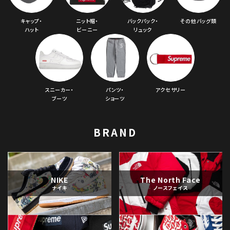
キャップ・
ニット帽・
バックパック・
その他バッグ類
ハット
ビーニー
リュック
スニーカー・
パンツ・
アクセサリー
ブーツ
ショーツ
BRAND
NIKE
The North Face
ナイキ
ノースフェイス