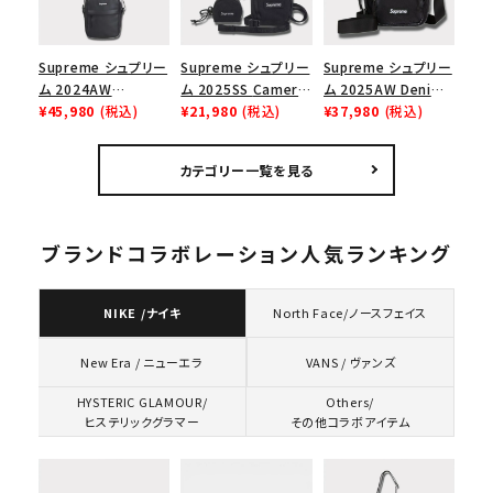
Supreme シュプリー
Supreme シュプリー
Supreme シュプリー
ム 2024AW
ム 2025SS Camera
ム 2025AW Denim
Leather Shoulder
¥45,980
(税込)
Bag + Mini Pouch
¥21,980
(税込)
Shoulder Bag デニ
¥37,980
(税込)
Bag レザーショルダ
カメラバッグ ミニポー
ム ショルダーバッグ
ーバッグ ブラック 黒
チ ブラック 黒
ブラック
カテゴリー一覧を見る
ブランドコラボレーション人気ランキング
NIKE /ナイキ
North Face/ノースフェイス
VANS / ヴァンズ
New Era / ニューエラ
HYSTERIC GLAMOUR/
Others/
ヒステリックグラマー
その他コラボアイテム