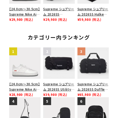
【24.0cm～30.5cm】
Supreme シュプリー
Supreme シュプリー
Supreme Nike Air
ム 2026SS
ム 2026SS Hulken
Force 1 Low シュプ
¥29,980
(税込)
Shoulder Bag ショ
¥29,980
(税込)
Rolling Tote
¥59,980
(税込)
リーム ナイキエアフォ
ルダーバッグ ブラック
Bag ハルケン ロー
ース１スニーカー シ
リングトートバッグ
ューズ ブラック
ブラック
カテゴリー内ランキング
【24.0cm～30.5cm】
Supreme シュプリー
Supreme シュプリー
Supreme Nike Air
ム 2026SS Utility
ム 2026SS Duffle
Force 1 Low シュプ
¥28,980
(税込)
Bag ユーティリティ
¥39,980
(税込)
Bag ダッフルバッグ
¥65,980
(税込)
リーム ナイキエアフォ
バッグ ブラック
ブラック
ース１スニーカー シ
ューズ ホワイト