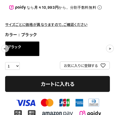
パンツ・ショーツ
なら
月々10,993円
から。分割手数料無料
アクセサリー
COLLABORATION BRAND
サイズごとに価格が異なりますので、ご確認ください
カラー
ブラック
SEASON
ブラック
CONTENTS
ACCOUNT MENU
お気に入りに登録する
ようこそ ゲスト 様
meeting_room
person
カートに入れる
ログイン
会員登録
Follow us