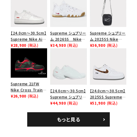
【24.0cm～30.5cm】
Supreme シュプリー
Supreme シュプリー
Supreme Nike Air
ム 2026SS Nike
ム 2025SS Nike
Force 1 Low シュプ
¥28,980
(税込)
SB Air Max 2 CB 94
¥34,980
(税込)
Leather Shoulder
¥36,980
(税込)
リーム ナイキエアフォ
Low SP ナイキ SB
Bag ナイキレザーシ
ース１スニーカー シ
エアマックス2 CB 94
ョルダーバッグ ブラッ
ューズ ホワイト
ロー SP ホワイト
ク 黒
Supreme 21FW
Nike Cross Trainer
【24.0cm～30.5cm】
【24.0cm～30.5cm】
Low ナイキクロスト
¥26,980
(税込)
Supreme シュプリー
2025SS Supreme
レイナーロウ シュー
ム 2023AW Nike
¥44,980
(税込)
GOODENOUGH
¥51,980
(税込)
ズ ブラック
Courtposite ナイキ
Nike Air Force 1
コートポジット スニー
Low AF1 シュプリー
もっと見る
カー ホワイト 白
ムグッドイナフ ナイキ
エアフォース１スニー
カー シューズ ホワイ