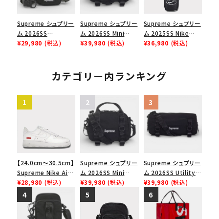
Supreme シュプリー
Supreme シュプリー
Supreme シュプリー
ム 2026SS
ム 2026SS Mini
ム 2025SS Nike
Shoulder Bag ショ
¥29,980
(税込)
Duffle Bag ミニダッ
¥39,980
(税込)
Leather Shoulder
¥36,980
(税込)
ルダーバッグ ブラック
フルバッグ ブラック
Bag ナイキレザーシ
ョルダーバッグ ブラッ
ク 黒
カテゴリー内ランキング
【24.0cm～30.5cm】
Supreme シュプリー
Supreme シュプリー
Supreme Nike Air
ム 2026SS Mini
ム 2026SS Utility
Force 1 Low シュプ
¥28,980
(税込)
Duffle Bag ミニダッ
¥39,980
(税込)
Bag ユーティリティ
¥39,980
(税込)
リーム ナイキエアフォ
フルバッグ ブラック
バッグ ブラック
ース１スニーカー シ
ューズ ホワイト