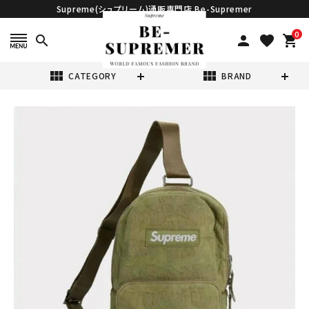
Supreme(シュプリーム)通販専門店 Be-Supremer
0
search
person
favorite
shopping_cart
view_module
view_module
CATEGORY
BRAND
search
Supreme シュプ
リーム 22SS Fat
Tip Jacquard
¥45,980
(税込)
Denim Sling