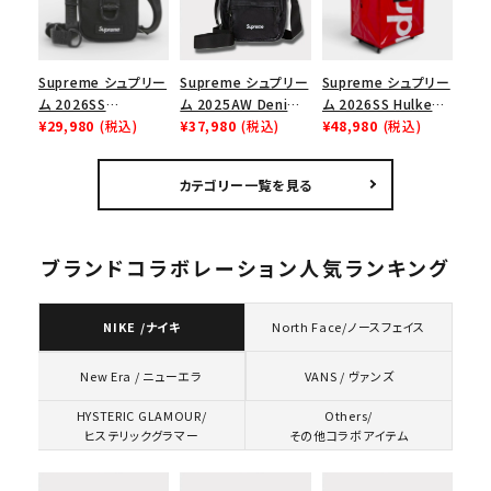
Supreme シュプリー
Supreme シュプリー
Supreme シュプリー
ム 2026SS
ム 2025AW Denim
ム 2026SS Hulken
Shoulder Bag ショ
¥29,980
(税込)
Shoulder Bag デニ
¥37,980
(税込)
Rolling Tote
¥48,980
(税込)
ルダーバッグ ブラック
ム ショルダーバッグ
Bag ハルケン ロー
ブラック
リングトートバッグ
カテゴリー一覧を見る
レッド
ブランドコラボレーション人気ランキング
NIKE /ナイキ
North Face/ノースフェイス
VANS / ヴァンズ
New Era / ニューエラ
HYSTERIC GLAMOUR/
Others/
ヒステリックグラマー
その他コラボアイテム