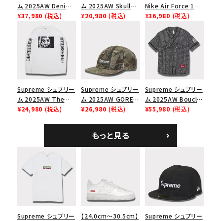
ム 2025AW Denim
ム 2025AW Skull
Nike Air Force 1
Shoulder Bag デニ
¥37,980
(税込)
Tee スカル Tシャツ
¥20,980
(税込)
Low シュプリーム ナ
¥36,980
(税込)
ム ショルダーバッグ
ブラック
イキエアフォース１ス
ブラック
ニーカー シューズ ブ
ラック
Supreme シュプリー
Supreme シュプリー
Supreme シュプリー
ム 2025AW The
ム 2025AW GORE-
ム 2025AW Boucle
Exorcist Mother
¥24,980
(税込)
TEX Zip Pocket
¥26,980
(税込)
Baseball Jersey ブ
¥55,980
(税込)
L/S Tee エクソシス
Camp Cap ゴアテッ
ークレ ベースボール
ト マザー ロングスリ
クス ジップ ポケット
ジャージ ブラック
もっと見る
ーブTシャツ ホワイ
キャンプ キャップ リ
ト
アルツリーAPカモ
Supreme シュプリー
【24.0cm～30.5cm】
Supreme シュプリー