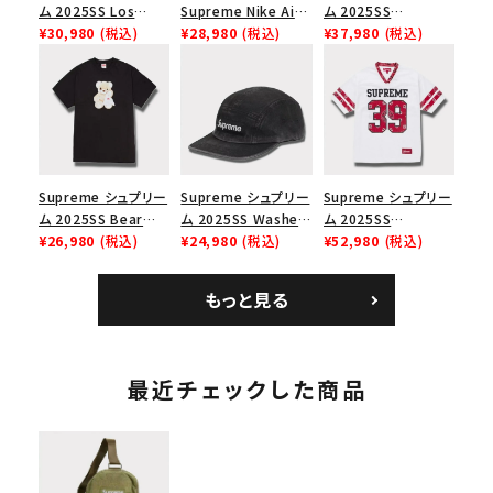
ム 2025SS Los
Supreme Nike Air
ム 2025SS
Angeles Fire Relief
¥30,980
(税込)
Force 1 Low シュプ
¥28,980
(税込)
Championship Box
¥37,980
(税込)
Box Logo Tee ファ
リーム ナイキエアフォ
Logo New Era Cap
イヤーリリーフボック
ース１スニーカー シ
チャンピオンシップボ
スロゴTシャツ ホワ
ューズ ホワイト
ックスロゴニューエラ
イト 白
キャップ ブラック 黒
Supreme シュプリー
Supreme シュプリー
Supreme シュプリー
ム 2025SS Bear
ム 2025SS Washed
ム 2025SS
Tee ベア Tシャツ ブ
¥26,980
(税込)
Chino Twill Camp
¥24,980
(税込)
Bandana Football
¥52,980
(税込)
ラック 黒
Cap ウォッシュチノツ
Jersey バンダナ フッ
イルキャンプキャップ
トボール ジャージ ホ
もっと見る
ブラック 黒
ワイト
最近チェックした商品