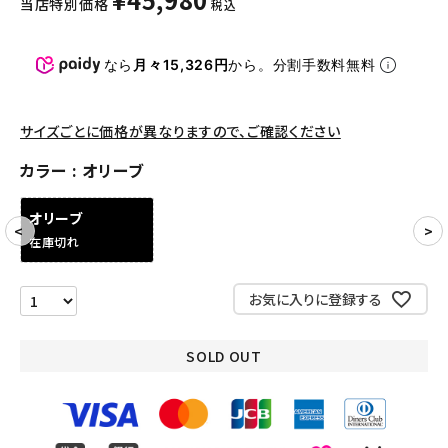
当店特別価格
税込
パンツ・ショーツ
アクセサリー
なら
月々15,326円
から。分割手数料無料
COLLABORATION BRAND
サイズごとに価格が異なりますので、ご確認ください
SEASON
カラー
オリーブ
CONTENTS
オリーブ
在庫切れ
ACCOUNT MENU
ようこそ ゲスト 様
お気に入りに登録する
meeting_room
person
ログイン
会員登録
SOLD OUT
Follow us