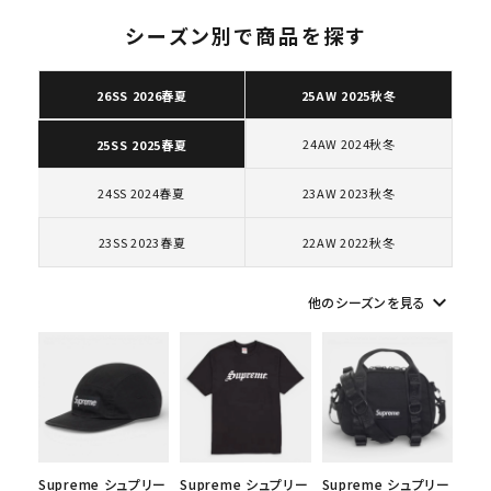
シーズン別で商品を探す
26SS 2026春夏
25AW 2025秋冬
キーワードから探す
24AW 2024秋冬
25SS 2025春夏
search
24SS 2024春夏
23AW 2023秋冬
人気ワード
2026SS
2025AW
2025SS
Tシャツ・ロングスリーブ
キャップ・ハット
パーカー・クルーネック
23SS 2023春夏
22AW 2022秋冬
ショルダー・ウエストバッグ
ボックスロゴ
ブラックスウェット
カテゴリーから探す
keyboard_arrow_down
他のシーズンを見る
コラボレーションブランドから探す
シーズンから探す
Supreme シュプリー
Supreme シュプリー
Supreme シュプリー