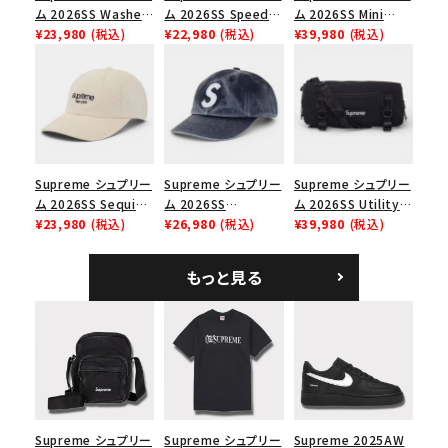
並び順
ム 2026SS Washed
ム 2026SS Speed
ム 2026SS Mini
Chino Twill Camp
¥23,980
(税込)
Tee スピードTシャツ
¥22,980
(税込)
Duffle Bag ミニダッ
¥39,980
(税込)
Cap ウォッシュド チ
ブラック
フルバッグ ブラック
価格から探す
ノツイル キャンプキャ
ップ ブラック
円 ～
円
在庫のない商品を表示する
Supreme シュプリー
Supreme シュプリー
Supreme シュプリー
絞り込んで検索する
ム 2026SS Sequin
ム 2026SS
ム 2026SS Utility
Denim Classic
¥23,980
(税込)
Pigment Coated S
¥26,980
(税込)
Bag ユーティリティ
¥39,980
(税込)
Logo 6-Panel シ
Logo 6-Panel ピグ
バッグ ブラック
ークインデニム クラ
メントコーテッド Sロ
もっと見る
シックロゴ 6パネルキ
ゴ 6パネル ネイビー
ャップ ナチュラル
Supreme シュプリー
Supreme シュプリー
Supreme 2025AW