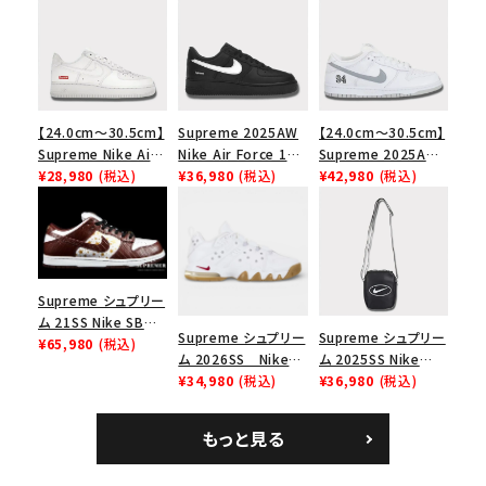
【24.0cm～30.5cm】
Supreme 2025AW
【24.0cm～30.5cm】
Supreme Nike Air
Nike Air Force 1
Supreme 2025AW
Force 1 Low シュプ
¥28,980
(税込)
Low シュプリーム ナ
¥36,980
(税込)
Nike SB Dunk Low
¥42,980
(税込)
リーム ナイキエアフォ
イキエアフォース１ス
ナイキ SB ダンク ロ
ース１スニーカー シ
ニーカー シューズ ブ
ー スニーカー ホワイ
ューズ ホワイト
ラック
ト
Supreme シュプリー
ム 21SS Nike SB
Supreme シュプリー
Supreme シュプリー
Dunk Low ナイキSB
¥65,980
(税込)
ム 2026SS Nike
ム 2025SS Nike
ダンクロウ スニーカ
SB Air Max 2 CB 94
¥34,980
(税込)
Leather Shoulder
¥36,980
(税込)
ー ブラウン
Low SP ナイキ SB
Bag ナイキレザーシ
エアマックス2 CB 94
ョルダーバッグ ブラッ
もっと見る
ロー SP ホワイト
ク 黒