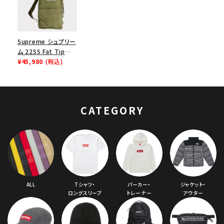
Supreme シュプリー
ム 22SS Fat Tip
Jacquard Denim
¥45,980
(税込)
Sling Bag ファットチ
ップジャガードデニム
スリングバッグ オリー
ブ
CATEGORY
ALL
Tシャツ・
パーカー・
ジャケット・
ロングスリーブ
トレーナー
アウター