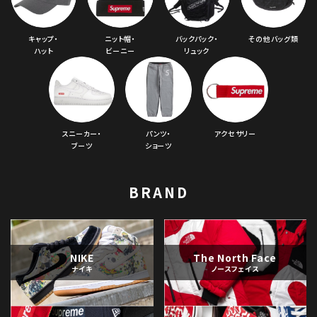
キャップ・
ニット帽・
バックパック・
その他バッグ類
ハット
ビーニー
リュック
スニーカー・
パンツ・
アクセサリー
ブーツ
ショーツ
BRAND
NIKE
The North Face
ナイキ
ノースフェイス