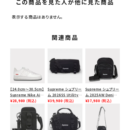
この商品を見た人が他に見た商品
表示する商品はありません。
関連商品
【24.0cm～30.5cm】
Supreme シュプリー
Supreme シュプリー
Supreme Nike Air
ム 2026SS Utility
ム 2025AW Denim
Force 1 Low シュプ
¥28,980
(税込)
Bag ユーティリティ
¥39,980
(税込)
Shoulder Bag デニ
¥37,980
(税込)
リーム ナイキエアフォ
バッグ ブラック
ム ショルダーバッグ
ース１スニーカー シ
ブラック
ューズ ホワイト