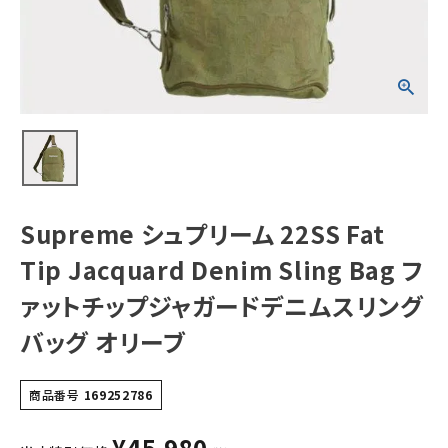
Bag ファットチッ
プジャガードデニ
ムスリングバッグ
オリーブ
NEW ITEMS
CATEGORY
Tシャツ・ロングスリーブ
パーカー・トレーナー
ジャケット・アウター
Supreme シュプリーム 22SS Fat
キャップ・ハット
Tip Jacquard Denim Sling Bag フ
ニット帽・ビーニー
ァットチップジャガードデニムスリング
バッグ オリーブ
バックパック・リュック
その他バッグ類
商品番号
169252786
スニーカー・ブーツ
¥
45,980