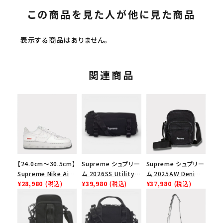
この商品を見た人が他に見た商品
表示する商品はありません。
関連商品
【24.0cm～30.5cm】
Supreme シュプリー
Supreme シュプリー
Supreme Nike Air
ム 2026SS Utility
ム 2025AW Denim
Force 1 Low シュプ
¥28,980
(税込)
Bag ユーティリティ
¥39,980
(税込)
Shoulder Bag デニ
¥37,980
(税込)
リーム ナイキエアフォ
バッグ ブラック
ム ショルダーバッグ
ース１スニーカー シ
ブラック
ューズ ホワイト