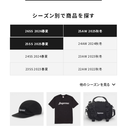
シーズン別で商品を探す
26SS 2026春夏
25AW 2025秋冬
キーワードから探す
24AW 2024秋冬
25SS 2025春夏
search
人気ワード
2026SS
2025AW
2025SS
Tシャツ・ロングスリーブ
24SS 2024春夏
23AW 2023秋冬
キャップ・ハット
パーカー・クルーネック
23SS 2023春夏
22AW 2022秋冬
ショルダー・ウエストバッグ
ボックスロゴ
ブラックスウェット
カテゴリーから探す
keyboard_arrow_down
他のシーズンを見る
コラボレーションブランドから探す
シーズンから探す