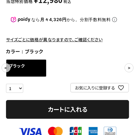
当店特別価格
税込
パンツ・ショーツ
アクセサリー
なら
月々4,326円
から。分割手数料無料
COLLABORATION BRAND
サイズごとに価格が異なりますので、ご確認ください
SEASON
カラー
ブラック
CONTENTS
ブラック
ACCOUNT MENU
ようこそ ゲスト 様
お気に入りに登録する
meeting_room
person
ログイン
会員登録
カートに入れる
Follow us