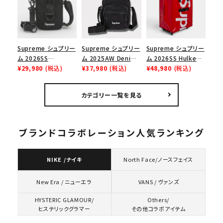
ューズ ホワイト
Supreme シュプリー
Supreme シュプリー
Supreme シュプリー
ム 2026SS
ム 2025AW Denim
ム 2026SS Hulken
Shoulder Bag ショ
¥29,980
(税込)
Shoulder Bag デニ
¥37,980
(税込)
Rolling Tote
¥48,980
(税込)
ルダーバッグ ブラック
ム ショルダーバッグ
Bag ハルケン ロー
ブラック
リングトートバッグ
カテゴリー一覧を見る
レッド
ブランドコラボレーション人気ランキング
NIKE /ナイキ
North Face/ノースフェイス
VANS / ヴァンズ
New Era / ニューエラ
HYSTERIC GLAMOUR/
Others/
ヒステリックグラマー
その他コラボアイテム