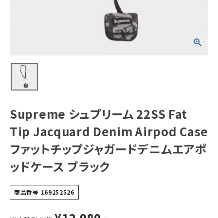
Case ファットチッ
プジャガードデニ
ムエアポッドケー
ス ブラック
NEW ITEMS
CATEGORY
Tシャツ・ロングスリーブ
パーカー・トレーナー
ジャケット・アウター
Supreme シュプリーム 22SS Fat
キャップ・ハット
Tip Jacquard Denim Airpod Case
ニット帽・ビーニー
ファットチップジャガードデニムエアポ
ッドケース ブラック
バックパック・リュック
その他バッグ類
商品番号
169252526
スニーカー・ブーツ
¥
12,980