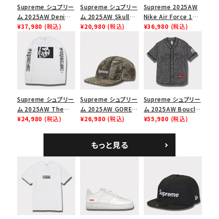
Supreme シュプリー
Supreme シュプリー
Supreme 2025AW
ム 2025AW Denim
ム 2025AW Skull
Nike Air Force 1
Shoulder Bag デニ
¥37,980
(税込)
Tee スカル Tシャツ
¥20,980
(税込)
Low シュプリーム ナ
¥36,980
(税込)
ム ショルダーバッグ
ブラック
イキエアフォース１ス
ブラック
ニーカー シューズ ブ
ラック
Supreme シュプリー
Supreme シュプリー
Supreme シュプリー
ム 2025AW The
ム 2025AW GORE-
ム 2025AW Boucle
Exorcist Mother
¥24,980
(税込)
TEX Zip Pocket
¥26,980
(税込)
Baseball Jersey ブ
¥55,980
(税込)
L/S Tee エクソシス
Camp Cap ゴアテッ
ークレ ベースボール
ト マザー ロングスリ
クス ジップ ポケット
ジャージ ブラック
もっと見る
ーブTシャツ ホワイ
キャンプ キャップ リ
ト
アルツリーAPカモ