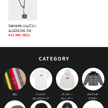
Supreme シュプリー
ム 22SS Fat Tip
Jacquard Denim
¥12,980
(税込)
Airpod Case ファッ
トチップジャガードデ
ニムエアポッドケース
ブラック
CATEGORY
ALL
Tシャツ・
パーカー・
ジャケット・
ロングスリーブ
トレーナー
アウター