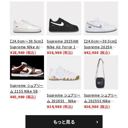
【24.0cm～30.5cm】
Supreme 2025AW
【24.0cm～30.5cm】
Supreme Nike Air
Nike Air Force 1
Supreme 2025AW
Force 1 Low シュプ
¥28,980
(税込)
Low シュプリーム ナ
¥36,980
(税込)
Nike SB Dunk Low
¥42,980
(税込)
リーム ナイキエアフォ
イキエアフォース１ス
ナイキ SB ダンク ロ
ース１スニーカー シ
ニーカー シューズ ブ
ー スニーカー ホワイ
ューズ ホワイト
ラック
ト
Supreme シュプリー
ム 21SS Nike SB
Supreme シュプリー
Supreme シュプリー
Dunk Low ナイキSB
¥65,980
(税込)
ム 2026SS Nike
ム 2025SS Nike
ダンクロウ スニーカ
SB Air Max 2 CB 94
¥34,980
(税込)
Leather Shoulder
¥36,980
(税込)
ー ブラウン
Low SP ナイキ SB
Bag ナイキレザーシ
エアマックス2 CB 94
ョルダーバッグ ブラッ
もっと見る
ロー SP ホワイト
ク 黒