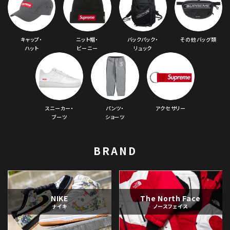
キャップ・
ニット帽・
バックパック・
その他バッグ類
ハット
ビーニー
リュック
スニーカー・
パンツ・
アクセサリー
ブーツ
ショーツ
BRAND
NIKE
The North Face
ナイキ
ノースフェイス