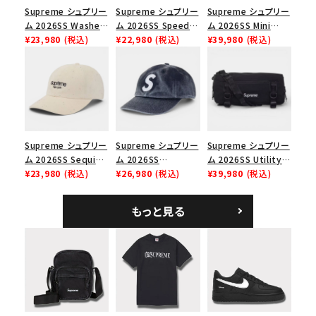
並び順
Supreme シュプリー
Supreme シュプリー
Supreme シュプリー
ム 2026SS Washed
ム 2026SS Speed
ム 2026SS Mini
Chino Twill Camp
¥23,980
(税込)
Tee スピードTシャツ
¥22,980
(税込)
Duffle Bag ミニダッ
¥39,980
(税込)
Cap ウォッシュド チ
ブラック
フルバッグ ブラック
価格から探す
ノツイル キャンプキャ
円 ～
円
ップ ブラック
在庫のない商品を表示する
Supreme シュプリー
Supreme シュプリー
Supreme シュプリー
絞り込んで検索する
ム 2026SS Sequin
ム 2026SS
ム 2026SS Utility
Denim Classic
¥23,980
(税込)
Pigment Coated S
¥26,980
(税込)
Bag ユーティリティ
¥39,980
(税込)
Logo 6-Panel シ
Logo 6-Panel ピグ
バッグ ブラック
ークインデニム クラ
メントコーテッド Sロ
もっと見る
シックロゴ 6パネルキ
ゴ 6パネル ネイビー
ャップ ナチュラル