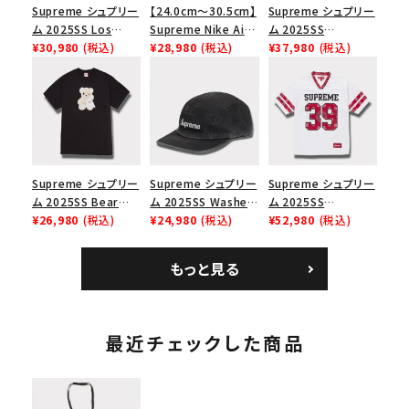
Supreme シュプリー
【24.0cm～30.5cm】
Supreme シュプリー
ム 2025SS Los
Supreme Nike Air
ム 2025SS
Angeles Fire Relief
¥30,980
(税込)
Force 1 Low シュプ
¥28,980
(税込)
Championship Box
¥37,980
(税込)
Box Logo Tee ファ
リーム ナイキエアフォ
Logo New Era Cap
イヤーリリーフボック
ース１スニーカー シ
チャンピオンシップボ
スロゴTシャツ ホワ
ューズ ホワイト
ックスロゴニューエラ
イト 白
キャップ ブラック 黒
Supreme シュプリー
Supreme シュプリー
Supreme シュプリー
ム 2025SS Bear
ム 2025SS Washed
ム 2025SS
Tee ベア Tシャツ ブ
¥26,980
(税込)
Chino Twill Camp
¥24,980
(税込)
Bandana Football
¥52,980
(税込)
ラック 黒
Cap ウォッシュチノツ
Jersey バンダナ フッ
イルキャンプキャップ
トボール ジャージ ホ
もっと見る
ブラック 黒
ワイト
最近チェックした商品