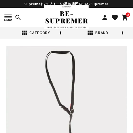
Supreme(シュプリーム)通販専門店 Be-Supremer
0
search
person
favorite
shopping_cart
view_module
view_module
CATEGORY
BRAND
search
Supreme シュプ
リーム 22SS Fat
Tip Jacquard
¥12,980
(税込)
Denim Airpod