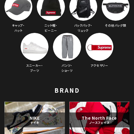
キャップ・
ニット帽・
バックパック・
その他バッグ類
ハット
ビーニー
リュック
スニーカー・
パンツ・
アクセサリー
ブーツ
ショーツ
BRAND
NIKE
The North Face
ナイキ
ノースフェイス