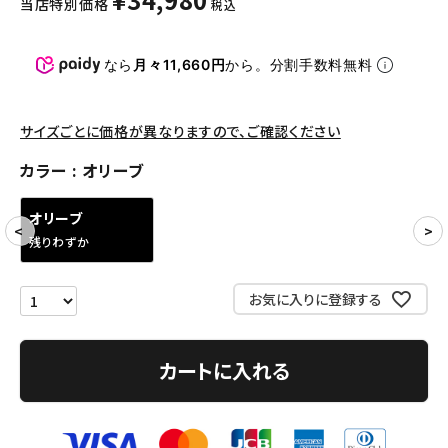
当店特別価格
税込
パンツ・ショーツ
アクセサリー
なら
月々11,660円
から。分割手数料無料
COLLABORATION BRAND
サイズごとに価格が異なりますので、ご確認ください
SEASON
カラー
オリーブ
CONTENTS
オリーブ
残りわずか
ACCOUNT MENU
ようこそ ゲスト 様
お気に入りに登録する
meeting_room
person
ログイン
会員登録
カートに入れる
Follow us