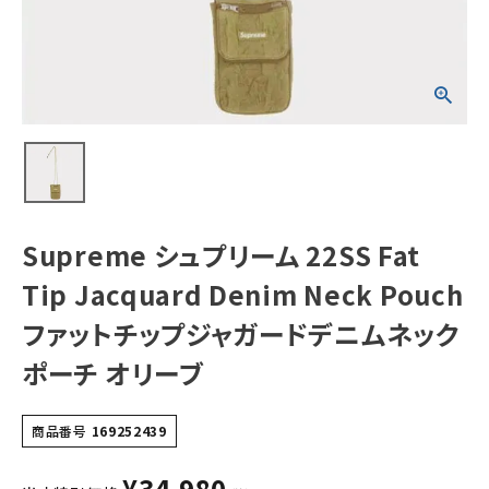
Pouch ファットチ
ップジャガードデ
ニムネックポーチ
オリーブ
NEW ITEMS
CATEGORY
Tシャツ・ロングスリーブ
パーカー・トレーナー
ジャケット・アウター
Supreme シュプリーム 22SS Fat
キャップ・ハット
Tip Jacquard Denim Neck Pouch
ニット帽・ビーニー
ファットチップジャガードデニムネック
ポーチ オリーブ
バックパック・リュック
その他バッグ類
商品番号
169252439
スニーカー・ブーツ
¥
34,980