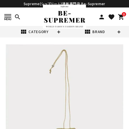
Supreme(シュプリーム)通販専門店 Be-Supremer
0
search
person
favorite
shopping_cart
view_module
view_module
CATEGORY
BRAND
search
Supreme シュプ
リーム 22SS Fat
Tip Jacquard
¥34,980
(税込)
Denim Neck