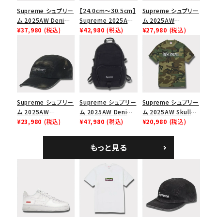
Supreme シュプリー
【24.0cm～30.5cm】
Supreme シュプリー
ム 2025AW Denim
Supreme 2025AW
ム 2025AW
Shoulder Bag デニ
¥37,980
(税込)
Nike SB Dunk Low
¥42,980
(税込)
Pigment Coated
¥27,980
(税込)
ム ショルダーバッグ
ナイキ SB ダンク ロ
2-Tone S Logo 6-
ブラック
ー スニーカー ホワイ
Panel Cap ピグメン
ト
トコーテッド 2トーン
エスロゴ 6パネルキャ
ップ ブラック
Supreme シュプリー
Supreme シュプリー
Supreme シュプリー
ム 2025AW
ム 2025AW Denim
ム 2025AW Skull
Overdyed Camp
¥23,980
(税込)
Backpack デニム バ
¥47,980
(税込)
Tee スカル Tシャ
¥20,980
(税込)
Cap オーバーダイド
ックパック ブラック
ツ ウッドランドカモ
キャンプキャップ ブ
もっと見る
ラック