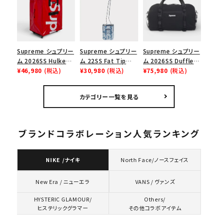
ューズ ホワイト
Supreme シュプリー
Supreme シュプリー
Supreme シュプリー
ム 2026SS Hulken
ム 22SS Fat Tip
ム 2026SS Duffle
Rolling Tote
¥46,980
(税込)
Jacquard Denim
¥30,980
(税込)
Bag ダッフルバッグ
¥75,980
(税込)
Bag ハルケン ロー
Neck Pouch ファット
ブラック
リングトートバッグ
チップジャガードデニ
カテゴリー一覧を見る
レッド
ムネックポーチ ブル
ー
ブランドコラボレーション人気ランキング
NIKE /ナイキ
North Face/ノースフェイス
VANS / ヴァンズ
New Era / ニューエラ
HYSTERIC GLAMOUR/
Others/
ヒステリックグラマー
その他コラボアイテム