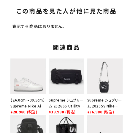
この商品を見た人が他に見た商品
表示する商品はありません。
関連商品
【24.0cm～30.5cm】
Supreme シュプリー
Supreme シュプリー
Supreme Nike Air
ム 2026SS Utility
ム 2025SS Nike
Force 1 Low シュプ
¥28,980
(税込)
Bag ユーティリティ
¥39,980
(税込)
Leather Shoulder
¥36,980
(税込)
リーム ナイキエアフォ
バッグ ブラック
Bag ナイキレザーシ
ース１スニーカー シ
ョルダーバッグ ブラッ
ューズ ホワイト
ク 黒