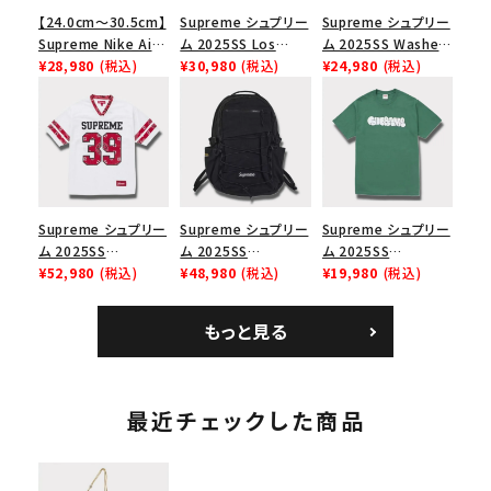
【24.0cm～30.5cm】
Supreme シュプリー
Supreme シュプリー
Supreme Nike Air
ム 2025SS Los
ム 2025SS Washed
Force 1 Low シュプ
¥28,980
(税込)
Angeles Fire Relief
¥30,980
(税込)
Chino Twill Camp
¥24,980
(税込)
リーム ナイキエアフォ
Box Logo Tee ファ
Cap ウォッシュチノツ
ース１スニーカー シ
イヤーリリーフボック
イルキャンプキャップ
ューズ ホワイト
スロゴTシャツ ホワ
ブラック 黒
イト 白
Supreme シュプリー
Supreme シュプリー
Supreme シュプリー
ム 2025SS
ム 2025SS
ム 2025SS
Bandana Football
¥52,980
(税込)
Backpack バックパッ
¥48,980
(税込)
Homerun Tee ホー
¥19,980
(税込)
Jersey バンダナ フッ
ク ブラック 黒
ムランTシャツ ライト
トボール ジャージ ホ
パイン
もっと見る
ワイト
最近チェックした商品