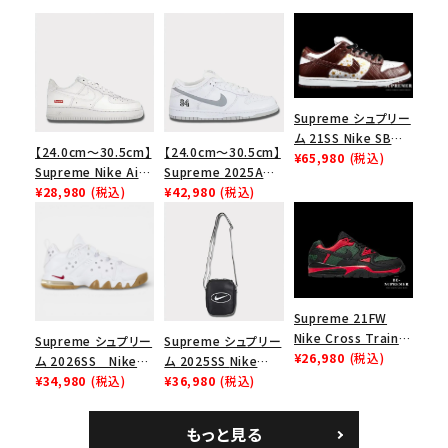
Supreme シュプリー
ム 21SS Nike SB
【24.0cm～30.5cm】
【24.0cm～30.5cm】
Dunk Low ナイキSB
¥65,980
(税込)
Supreme Nike Air
Supreme 2025AW
ダンクロウ スニーカ
Force 1 Low シュプ
¥28,980
(税込)
Nike SB Dunk Low
¥42,980
(税込)
ー ブラウン
リーム ナイキエアフォ
ナイキ SB ダンク ロ
ース１スニーカー シ
ー スニーカー ホワイ
ューズ ホワイト
ト
Supreme 21FW
Nike Cross Trainer
Supreme シュプリー
Supreme シュプリー
Low ナイキクロスト
¥26,980
(税込)
ム 2026SS Nike
ム 2025SS Nike
レイナーロウ シュー
SB Air Max 2 CB 94
¥34,980
(税込)
Leather Shoulder
¥36,980
(税込)
ズ ブラック
Low SP ナイキ SB
Bag ナイキレザーシ
エアマックス2 CB 94
ョルダーバッグ ブラッ
もっと見る
ロー SP ホワイト
ク 黒