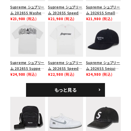
並び順
Supreme シュプリー
Supreme シュプリー
Supreme シュプリー
ム 2026SS Washed
ム 2026SS Speed
ム 2026SS Small
Chino Twill Camp
¥23,980
(税込)
Tee スピードTシャツ
¥21,980
(税込)
Box Tee スモールボ
¥21,980
(税込)
価格から探す
Cap ウォッシュド チ
ブラック
ックスTシャツ ブラッ
ノツイル キャンプキャ
ク
円 ～
円
ップ ブラック
在庫のない商品を表示する
Supreme シュプリー
Supreme シュプリー
Supreme シュプリー
絞り込んで検索する
ム 2026SS Supper
ム 2026SS Speed
ム 2026SS Sequin
Tee サパーTシャツ
¥24,980
(税込)
Tee スピードTシャツ
¥22,980
(税込)
Denim Classic
¥24,980
(税込)
ホワイト
ホワイト
Logo 6-Panel シ
ークインデニム クラ
もっと見る
シックロゴ 6パネルキ
ャップ ブラック