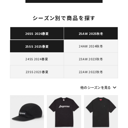
シーズン別で商品を探す
26SS 2026春夏
25AW 2025秋冬
キーワードから探す
24AW 2024秋冬
25SS 2025春夏
search
人気ワード
2026SS
2025AW
2025SS
Tシャツ・ロングスリーブ
24SS 2024春夏
23AW 2023秋冬
キャップ・ハット
パーカー・クルーネック
ショルダー・ウエストバッグ
ボックスロゴ
ブラックスウェット
23SS 2023春夏
22AW 2022秋冬
カテゴリーから探す
keyboard_arrow_down
他のシーズンを見る
コラボレーションブランドから探す
シーズンから探す