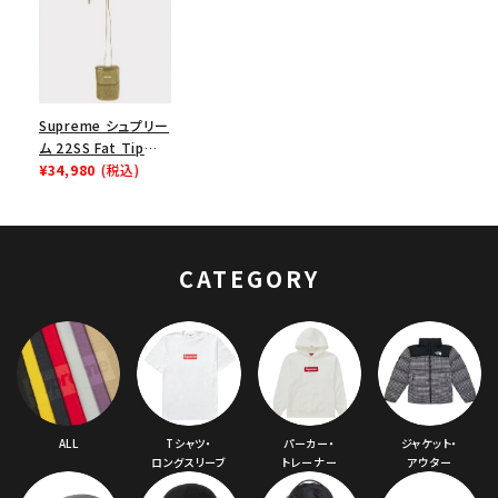
Supreme シュプリー
ム 22SS Fat Tip
Jacquard Denim
¥34,980
(税込)
Neck Pouch ファット
チップジャガードデニ
ムネックポーチ オリ
ーブ
CATEGORY
ALL
Tシャツ・
パーカー・
ジャケット・
ロングスリーブ
トレーナー
アウター