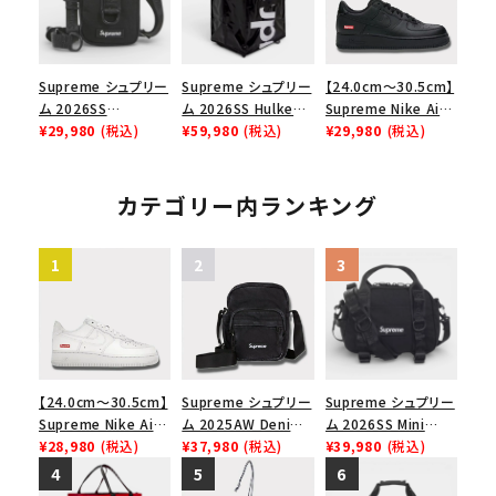
Supreme シュプリー
Supreme シュプリー
【24.0cm～30.5cm】
ム 2026SS
ム 2026SS Hulken
Supreme Nike Air
Shoulder Bag ショ
¥29,980
(税込)
Rolling Tote
¥59,980
(税込)
Force 1 Low シュプ
¥29,980
(税込)
ルダーバッグ ブラック
Bag ハルケン ロー
リーム ナイキエアフォ
リングトートバッグ
ース１スニーカー シ
ブラック
ューズ ブラック
カテゴリー内ランキング
【24.0cm～30.5cm】
Supreme シュプリー
Supreme シュプリー
Supreme Nike Air
ム 2025AW Denim
ム 2026SS Mini
Force 1 Low シュプ
¥28,980
(税込)
Shoulder Bag デニ
¥37,980
(税込)
Duffle Bag ミニダッ
¥39,980
(税込)
リーム ナイキエアフォ
ム ショルダーバッグ
フルバッグ ブラック
ース１スニーカー シ
ブラック