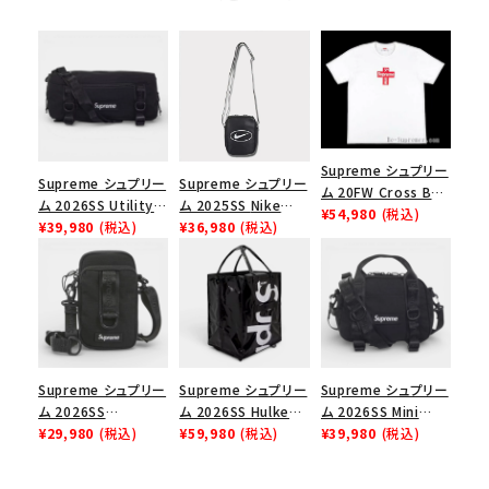
Supreme シュプリー
Supreme シュプリー
Supreme シュプリー
ム 20FW Cross Box
ム 2026SS Utility
ム 2025SS Nike
Logo Tee クロスボ
¥54,980
(税込)
Bag ユーティリティ
¥39,980
(税込)
Leather Shoulder
¥36,980
(税込)
ックスロゴＴシャツ ホ
バッグ ブラック
Bag ナイキレザーシ
ワイト
ョルダーバッグ ブラッ
ク 黒
Supreme シュプリー
Supreme シュプリー
Supreme シュプリー
ム 2026SS
ム 2026SS Hulken
ム 2026SS Mini
Shoulder Bag ショ
¥29,980
(税込)
Rolling Tote
¥59,980
(税込)
Duffle Bag ミニダッ
¥39,980
(税込)
ルダーバッグ ブラック
Bag ハルケン ロー
フルバッグ ブラック
リングトートバッグ