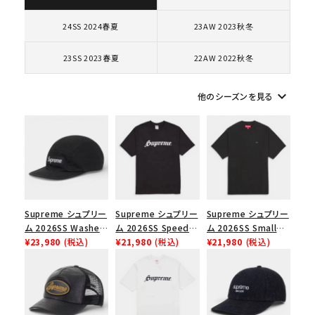
キーワードから探す
24SS 2024春夏
23AW 2023秋冬
search
23SS 2023春夏
22AW 2022秋冬
人気ワード
2026SS
2025AW
2025SS
Tシャツ・ロングスリーブ
キャップ・ハット
パーカー・クルーネック
keyboard_arrow_down
他のシーズンを見る
ショルダー・ウエストバッグ
ボックスロゴ
ブラックスウェット
カテゴリーから探す
コラボレーションブランドから探す
シーズンから探す
Supreme シュプリー
Supreme シュプリー
Supreme シュプリー
ム 2026SS Washed
ム 2026SS Speed
ム 2026SS Small
Chino Twill Camp
¥23,980
(税込)
Tee スピードTシャツ
¥21,980
(税込)
Box Tee スモールボ
¥21,980
(税込)
Cap ウォッシュド チ
ブラック
ックスTシャツ ブラッ
並び順
ノツイル キャンプキャ
ク
ップ ブラック
価格から探す