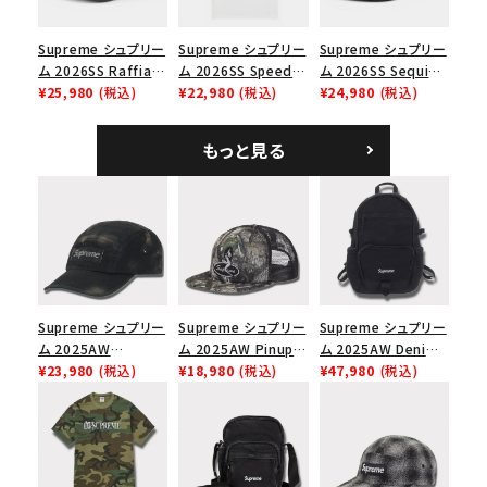
円 ～
円
Supreme シュプリー
Supreme シュプリー
Supreme シュプリー
在庫のない商品を表示する
ム 2026SS Raffia
ム 2026SS Speed
ム 2026SS Sequin
Mesh Back 5-Panel
¥25,980
(税込)
Tee スピードTシャツ
¥22,980
(税込)
Denim Classic
¥24,980
(税込)
ラフィアメッシュバック
ホワイト
Logo 6-Panel シ
絞り込んで検索する
5パネルキャップ ブラ
ークインデニム クラ
もっと見る
ック
シックロゴ 6パネルキ
ャップ ブラック
Supreme シュプリー
Supreme シュプリー
Supreme シュプリー
ム 2025AW
ム 2025AW Pinup
ム 2025AW Denim
Overdyed Camp
¥23,980
(税込)
Mesh Back 5-Panel
¥18,980
(税込)
Backpack デニム バ
¥47,980
(税込)
Cap オーバーダイド
Capピンアップ メッシ
ックパック ブラック
キャンプキャップ ブ
ュバック 5パネルキャ
ラック
ップ トゥルーティン
バーHTC フォールカ
モ