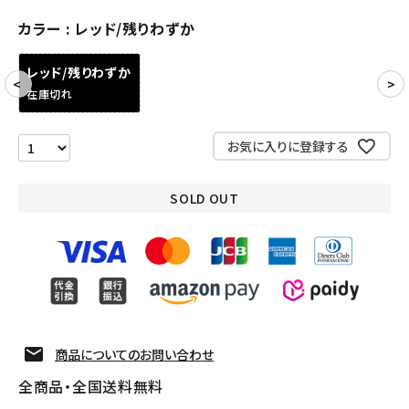
アクセサリー
カラー
レッド/残りわずか
COLLABORATION BRAND
レッド/残りわずか
在庫切れ
SEASON
お気に入りに登録する
CONTENTS
SOLD OUT
ACCOUNT MENU
ようこそ ゲスト 様
meeting_room
person
ログイン
会員登録
Follow us
商品についてのお問い合わせ
全商品・全国送料無料