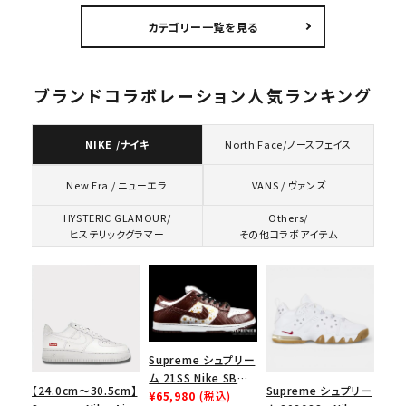
ーバッグ ブラック 黒
チ ブラック 黒
ブラック
カテゴリー一覧を見る
ブランドコラボレーション人気ランキング
NIKE /ナイキ
North Face/ノースフェイス
VANS / ヴァンズ
New Era / ニューエラ
HYSTERIC GLAMOUR/
Others/
ヒステリックグラマー
その他コラボアイテム
Supreme シュプリー
ム 21SS Nike SB
【24.0cm～30.5cm】
Supreme シュプリー
Dunk Low ナイキSB
¥65,980
(税込)