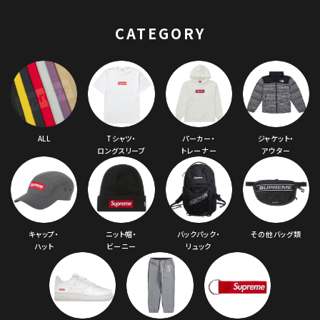
ーウエストバッグ レッ
ド
CATEGORY
ALL
Tシャツ・
パーカー・
ジャケット・
ロングスリーブ
トレーナー
アウター
キャップ・
ニット帽・
バックパック・
その他バッグ類
ハット
ビーニー
リュック