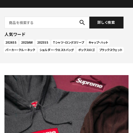
search
詳しく検索
人気ワード
2026SS
2025AW
2025SS
Tシャツ・ロングスリーブ
キャップ・ハット
パーカー・クルーネック
ショルダー・ウエストバッグ
ボックスロゴ
ブラックスウェット