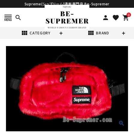
Supreme(シュプリーム)通販専門店 Be-Supremer
0
search
person
favorite
shopping_cart
view_module
view_module
CATEGORY
BRAND
search
Supreme シュプ
リーム 20FW
The North
¥25,980
(税込)
Face Faux Fur
Waist Bag ノー
スフェイスフォー
クスファーウエス