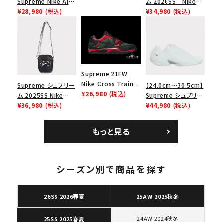
Supreme Nike Air
ム 2026SS Nike
ダンクロウ スニーカ
Force 1 Low シュプ
¥28,980
(税込)
SB Air Max 2 CB 94
¥34,980
(税込)
ー ブラウン
リーム ナイキエアフォ
Low SP ナイキ SB
ース１スニーカー シ
エアマックス2 CB 94
ューズ ホワイト
ロー SP ホワイト
Supreme 21FW
Nike Cross Trainer
Supreme シュプリー
【24.0cm～30.5cm】
Low ナイキクロスト
¥26,980
(税込)
ム 2025SS Nike
Supreme シュプリー
レイナーロウ シュー
Leather Shoulder
¥36,980
(税込)
ム 2023AW Nike
¥44,980
(税込)
ズ ブラック
Bag ナイキレザーシ
Courtposite ナイキ
ョルダーバッグ ブラッ
コートポジット スニー
もっと見る
ク 黒
カー ホワイト 白
シーズン別で商品を探す
26SS 2026春夏
25AW 2025秋冬
24AW 2024秋冬
25SS 2025春夏