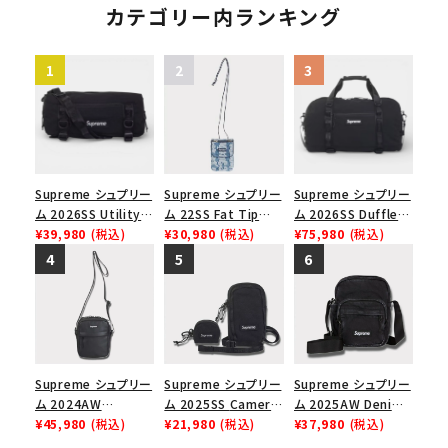
ブラック
カテゴリー内ランキング
Supreme シュプリー
Supreme シュプリー
Supreme シュプリー
ム 2026SS Utility
ム 22SS Fat Tip
ム 2026SS Duffle
Bag ユーティリティ
¥39,980
(税込)
Jacquard Denim
¥30,980
(税込)
Bag ダッフルバッグ
¥75,980
(税込)
バッグ ブラック
Neck Pouch ファット
ブラック
チップジャガードデニ
ムネックポーチ ブル
ー
Supreme シュプリー
Supreme シュプリー
Supreme シュプリー
ム 2024AW
ム 2025SS Camera
ム 2025AW Denim
Leather Shoulder
¥45,980
(税込)
Bag + Mini Pouch
¥21,980
(税込)
Shoulder Bag デニ
¥37,980
(税込)
Bag レザーショルダ
カメラバッグ ミニポー
ム ショルダーバッグ