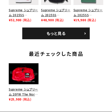
Supreme シュプリー
Supreme シュプリー
Supreme シュプリー
ム 2025SS
ム 2025SS
ム 2025SS
Bandana Football
¥52,980
(税込)
Backpack バックパッ
¥48,980
(税込)
Homerun Tee ホー
¥19,980
(税込)
Jersey バンダナ フッ
ク ブラック 黒
ムランTシャツ ライト
トボール ジャージ ホ
パイン
もっと見る
ワイト
最近チェックした商品
Supreme シュプリー
ム 20FW The North
Face Faux Fur
¥25,980
(税込)
Waist Bag ノースフ
ェイスフォークスファ