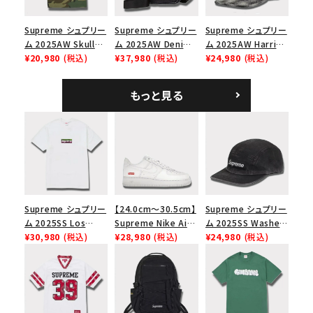
Supreme シュプリー
Supreme シュプリー
Supreme シュプリー
ム 2025AW Skull
ム 2025AW Denim
ム 2025AW Harris
Tee スカル Tシャ
¥20,980
(税込)
Shoulder Bag デニ
¥37,980
(税込)
Tweed Camp Cap
¥24,980
(税込)
ツ ウッドランドカモ
ム ショルダーバッグ
ハリスツイード キャ
ブラック
ンプキャップ ブラック
もっと見る
Supreme シュプリー
【24.0cm～30.5cm】
Supreme シュプリー
ム 2025SS Los
Supreme Nike Air
ム 2025SS Washed
Angeles Fire Relief
¥30,980
(税込)
Force 1 Low シュプ
¥28,980
(税込)
Chino Twill Camp
¥24,980
(税込)
Box Logo Tee ファ
リーム ナイキエアフォ
Cap ウォッシュチノツ
イヤーリリーフボック
ース１スニーカー シ
イルキャンプキャップ
スロゴTシャツ ホワ
ューズ ホワイト
ブラック 黒
イト 白