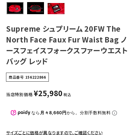
トバッグ レッド
NEW ITEMS
CATEGORY
Supreme シュプリーム 20FW The
Tシャツ・ロングスリーブ
North Face Faux Fur Waist Bag ノ
パーカー・トレーナー
ースフェイスフォークスファーウエスト
ジャケット・アウター
バッグ レッド
キャップ・ハット
商品番号
156222866
ニット帽・ビーニー
¥
25,980
バックパック・リュック
当店特別価格
税込
その他バッグ類
なら
月々8,660円
から。分割手数料無料
スニーカー・ブーツ
パンツ・ショーツ
サイズごとに価格が異なりますので、ご確認ください