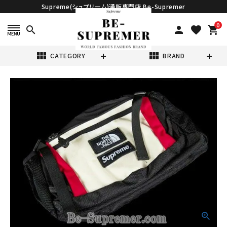
Supreme(シュプリーム)通販専門店 Be-Supremer
0
search
person
favorite
shopping_cart
view_module
view_module
CATEGORY
BRAND
search
Supreme シュプ
リーム 18FW
The North
¥56,800
(税込)
Face
Expedition
Waist bag ノー