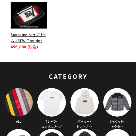
Supreme シュプリー
ム 18FW The North
Face Expedition
¥56,800
(税込)
Waist bag ノースフ
ェイスエクスペディシ
ョンウエストバッグ ホ
ワイト
CATEGORY
ALL
Tシャツ・
パーカー・
ジャケット・
ロングスリーブ
トレーナー
アウター