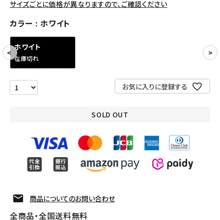
サイズごとに価格が異なりますので、ご確認ください
アクセサリー
カラー
ホワイト
COLLABORATION BRAND
ホワイト
在庫切れ
SEASON
CONTENTS
お気に入りに登録する
ACCOUNT MENU
SOLD OUT
ようこそ ゲスト 様
meeting_room
person
ログイン
会員登録
Follow us
商品についてのお問い合わせ
全商品・全国送料無料