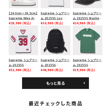
【24.0cm～30.5cm】
Supreme シュプリー
Supreme シュプリー
Supreme Nike Air
ム 2025SS Los
ム 2025SS Washed
Force 1 Low シュプ
¥28,980
(税込)
Angeles Fire Relief
¥30,980
(税込)
Chino Twill Camp
¥24,980
(税込)
リーム ナイキエアフォ
Box Logo Tee ファ
Cap ウォッシュチノツ
ース１スニーカー シ
イヤーリリーフボック
イルキャンプキャップ
ューズ ホワイト
スロゴTシャツ ホワ
ブラック 黒
イト 白
Supreme シュプリー
Supreme シュプリー
Supreme シュプリー
ム 2025SS
ム 2025SS
ム 2025SS
Bandana Football
¥52,980
(税込)
Backpack バックパッ
¥48,980
(税込)
Homerun Tee ホー
¥19,980
(税込)
Jersey バンダナ フッ
ク ブラック 黒
ムランTシャツ ライト
トボール ジャージ ホ
パイン
もっと見る
ワイト
最近チェックした商品