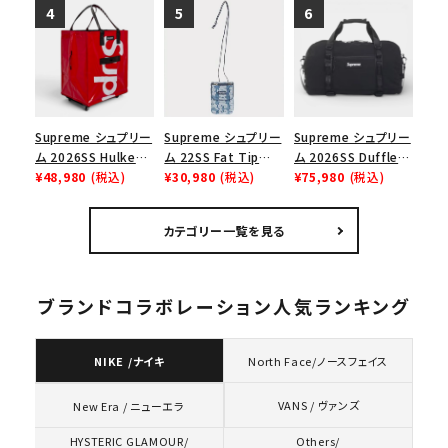
ム ショルダーバッグ
フルバッグ ブラック
ャツ ホワイト
ブラック
Supreme シュプリー
Supreme シュプリー
Supreme シュプリー
ム 2026SS Hulken
ム 22SS Fat Tip
ム 2026SS Duffle
Rolling Tote
¥48,980
(税込)
Jacquard Denim
¥30,980
(税込)
Bag ダッフルバッグ
¥75,980
(税込)
Bag ハルケン ロー
Neck Pouch ファット
ブラック
リングトートバッグ
チップジャガードデニ
カテゴリー一覧を見る
レッド
ムネックポーチ ブル
ー
ブランドコラボレーション人気ランキング
NIKE /ナイキ
North Face/ノースフェイス
VANS / ヴァンズ
New Era / ニューエラ
HYSTERIC GLAMOUR/
Others/