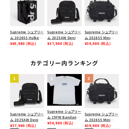
ョルダーバッグ ブラッ
ク 黒
Supreme シュプリー
Supreme シュプリー
Supreme シュプリー
ム 2026SS Hulken
ム 2025AW Denim
ム 2026SS Mini
Rolling Tote
¥65,980
(税込)
Shoulder Bag デニ
¥37,980
(税込)
Duffle Bag ミニダッ
¥39,980
(税込)
Bag ハルケン ロー
ム ショルダーバッグ
フルバッグ ブラック
リングトートバッグ
ブラック
ブラック
カテゴリー内ランキング
Supreme シュプリー
Supreme シュプリー
Supreme シュプリー
ム 19FW Bandana
ム 2025AW Denim
ム 2026SS Mini
Box Logo Tee バン
¥50,980
(税込)
Shoulder Bag デニ
¥37,980
(税込)
Duffle Bag ミニダッ
¥39,980
(税込)
ダナボックスロゴTシ