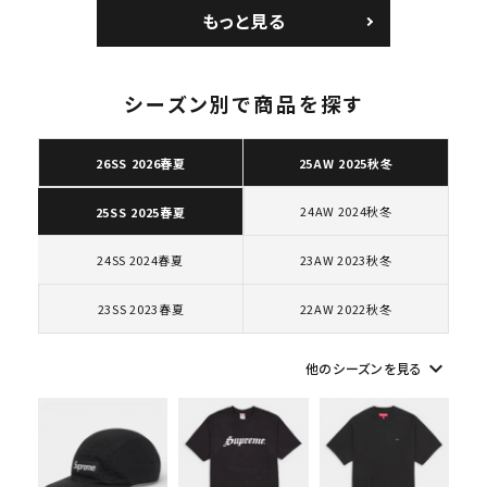
エアマックス2 CB 94
ョルダーバッグ ブラッ
もっと見る
ロー SP ホワイト
ク 黒
シーズン別で商品を探す
キーワードから探す
26SS 2026春夏
25AW 2025秋冬
search
24AW 2024秋冬
25SS 2025春夏
人気ワード
2026SS
2025AW
2025SS
Tシャツ・ロングスリーブ
キャップ・ハット
パーカー・クルーネック
24SS 2024春夏
23AW 2023秋冬
ショルダー・ウエストバッグ
ボックスロゴ
ブラックスウェット
カテゴリーから探す
23SS 2023春夏
22AW 2022秋冬
keyboard_arrow_down
他のシーズンを見る
コラボレーションブランドから探す
シーズンから探す