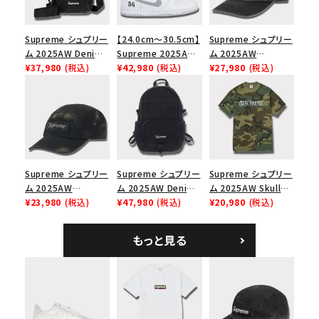
Supreme シュプリー
【24.0cm～30.5cm】
Supreme シュプリー
ム 2025AW Denim
Supreme 2025AW
ム 2025AW
Shoulder Bag デニ
¥37,980
(税込)
Nike SB Dunk Low
¥42,980
(税込)
Pigment Coated
¥27,980
(税込)
ム ショルダーバッグ
ナイキ SB ダンク ロ
2-Tone S Logo 6-
ブラック
ー スニーカー ホワイ
Panel Cap ピグメン
ト
トコーテッド 2トーン
エスロゴ 6パネルキャ
ップ ブラック
Supreme シュプリー
Supreme シュプリー
Supreme シュプリー
ム 2025AW
ム 2025AW Denim
ム 2025AW Skull
Overdyed Camp
¥23,980
(税込)
Backpack デニム バ
¥47,980
(税込)
Tee スカル Tシャ
¥20,980
(税込)
Cap オーバーダイド
ックパック ブラック
ツ ウッドランドカモ
キャンプキャップ ブ
もっと見る
ラック