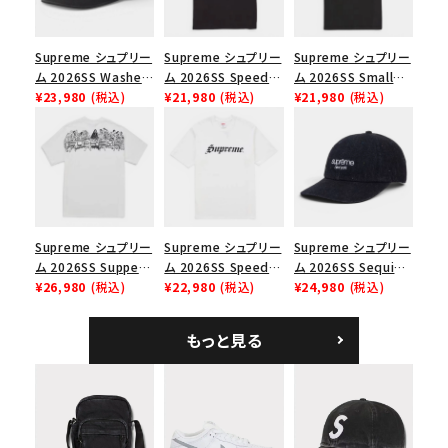
並び順
Supreme シュプリー
Supreme シュプリー
Supreme シュプリー
ム 2026SS Washed
ム 2026SS Speed
ム 2026SS Small
価格から探す
Chino Twill Camp
¥23,980
(税込)
Tee スピードTシャツ
¥21,980
(税込)
Box Tee スモールボ
¥21,980
(税込)
Cap ウォッシュド チ
ブラック
ックスTシャツ ブラッ
円 ～
円
ノツイル キャンプキャ
ク
ップ ブラック
在庫のない商品を表示する
絞り込んで検索する
Supreme シュプリー
Supreme シュプリー
Supreme シュプリー
ム 2026SS Supper
ム 2026SS Speed
ム 2026SS Sequin
Tee サパーTシャツ
¥26,980
(税込)
Tee スピードTシャツ
¥22,980
(税込)
Denim Classic
¥24,980
(税込)
ホワイト
ホワイト
Logo 6-Panel シ
ークインデニム クラ
もっと見る
シックロゴ 6パネルキ
ャップ ブラック