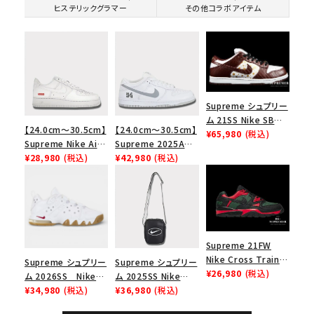
ヒステリックグラマー
その他コラボアイテム
Supreme シュプリー
ム 21SS Nike SB
【24.0cm～30.5cm】
【24.0cm～30.5cm】
Dunk Low ナイキSB
¥65,980
(税込)
Supreme Nike Air
Supreme 2025AW
ダンクロウ スニーカ
Force 1 Low シュプ
¥28,980
(税込)
Nike SB Dunk Low
¥42,980
(税込)
ー ブラウン
リーム ナイキエアフォ
ナイキ SB ダンク ロ
ース１スニーカー シ
ー スニーカー ホワイ
ューズ ホワイト
ト
Supreme 21FW
Nike Cross Trainer
Supreme シュプリー
Supreme シュプリー
Low ナイキクロスト
¥26,980
(税込)
ム 2026SS Nike
ム 2025SS Nike
レイナーロウ シュー
SB Air Max 2 CB 94
¥34,980
(税込)
Leather Shoulder
¥36,980
(税込)
ズ ブラック
Low SP ナイキ SB
Bag ナイキレザーシ