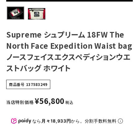
スフェイスエクス
ペディションウエ
NEW ITEMS
ストバッグ ホワイ
ト
CATEGORY
Supreme シュプリーム 18FW The
Tシャツ・ロングスリーブ
North Face Expedition Waist bag
パーカー・トレーナー
ノースフェイスエクスペディションウエ
ジャケット・アウター
ストバッグ ホワイト
キャップ・ハット
商品番号
137583249
ニット帽・ビーニー
バックパック・リュック
¥
56,800
当店特別価格
税込
その他バッグ類
なら
月々18,933円
から。分割手数料無料
スニーカー・ブーツ
パンツ・ショーツ