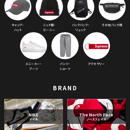
キャップ・
ニット帽・
バックパック・
その他バッグ類
ハット
ビーニー
リュック
スニーカー・
パンツ・
アクセサリー
ブーツ
ショーツ
BRAND
NIKE
The North Face
ナイキ
ノースフェイス