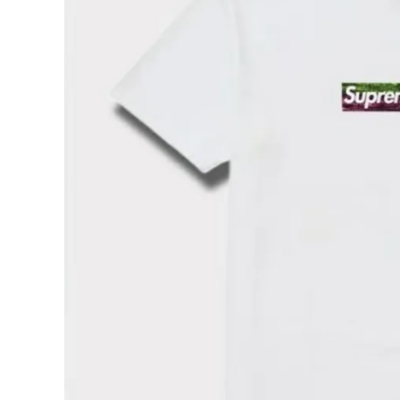
Supreme
シュプリー
ム
¥30,980
2025SS
(税込)
Los
Angeles
Fire
Relief
Box
Logo
NEW ITEMS
Tee ファイ
ヤーリリー
フボックス
ロゴTシャ
CATEGORY
ツ ホワイ
ト 白
Tシャツ・ロングスリーブ
パーカー・トレーナー
ジャケット・アウター
キャップ・ハット
ニット帽・ビーニー