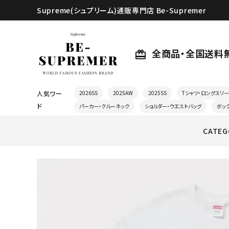
Supreme(シュプリーム)通販専門店 Be-Supremer
全商品・全国送料
card_giftcard
人気ワー
2026SS
2025AW
2025SS
Tシャツ・ロングスリー
ド
パーカー・クルーネック
ショルダー・ウエストバッグ
ボッ
CATEG
search