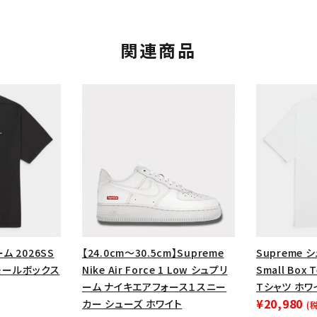
円 ～
円
Tシャツ・ロングスリーブ
キャ
パーカー・クルーネック
ショル
関連商品
ボックスロゴ
ブラックスウェッ
在庫のない商品を表示する
絞り込んで検索する
ム 2026SS
【24.0cm～30.5cm】Supreme
Supreme 
 スモールボックス
Nike Air Force 1 Low シュプリ
Small Bo
ーム ナイキエアフォース１スニー
Tシャツ ホワ
¥20,980
カー シューズ ホワイト
(