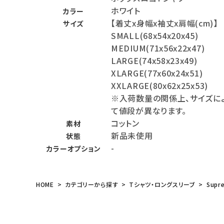
ホワイト
カラー
meeting_room
person
ログイン
会員登録
【着丈x身幅x袖丈x肩幅(cm)】
サイズ
SMALL(68x54x20x45)
MEDIUM(71x56x22x47)
Follow us
LARGE(74x58x23x49)
XLARGE(77x60x24x51)
XXLARGE(80x62x25x53)
※入荷数量の関係上、サイズに
て値段が異なります。
コットン
素材
新品未使用
状態
-
カラーオプション
HOME
カテゴリーから探す
Tシャツ・ロングスリーブ
Supr