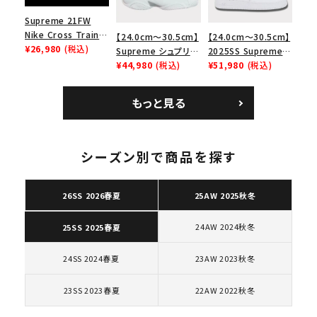
Supreme 21FW
Nike Cross Trainer
【24.0cm～30.5cm】
【24.0cm～30.5cm】
Low ナイキクロスト
¥26,980
(税込)
Supreme シュプリー
2025SS Supreme
レイナーロウ シュー
ム 2023AW Nike
¥44,980
(税込)
GOODENOUGH
¥51,980
(税込)
ズ ブラック
Courtposite ナイキ
Nike Air Force 1
コートポジット スニー
Low AF1 シュプリー
もっと見る
カー ホワイト 白
ムグッドイナフ ナイキ
エアフォース１スニー
カー シューズ ホワイ
キーワードから探す
ト
シーズン別で商品を探す
search
26SS 2026春夏
25AW 2025秋冬
人気ワード
2026SS
2025AW
2025SS
Tシャツ・ロングスリーブ
キャップ・ハット
パーカー・クルーネック
24AW 2024秋冬
25SS 2025春夏
ショルダー・ウエストバッグ
ボックスロゴ
ブラックスウェット
カテゴリーから探す
24SS 2024春夏
23AW 2023秋冬
23SS 2023春夏
22AW 2022秋冬
コラボレーションブランドから探す