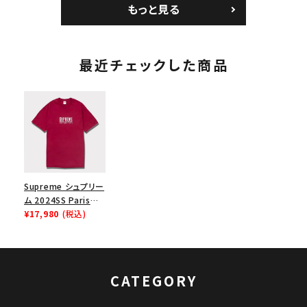
もっと見る
ク 黒
最近チェックした商品
Supreme シュプリー
ム 2024SS Paris
Tee パリTシャツ カ
¥17,980
(税込)
ーディナル
CATEGORY