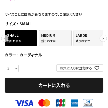
パンツ・ショーツ
アクセサリー
サイズごとに価格が異なりますので、ご確認ください
COLLABORATION BRAND
サイズ
SMALL
SEASON
SMALL
MEDIUM
LARGE
残りわずか
残りわずか
残りわずか
CONTENTS
カラー
カーディナル
ACCOUNT MENU
ようこそ ゲスト 様
お気に入りに登録する
meeting_room
person
ログイン
会員登録
カートに入れる
Follow us