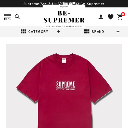
Supreme(シュプリーム)通販専門店 Be-Supremer
0
search
person
favorite
shopping_cart
view_module
view_module
CATEGORY
BRAND
search
Supreme シュプ
リーム 2024SS
Paris Tee パリT
¥17,980
(税込)
シャツ カーディナ