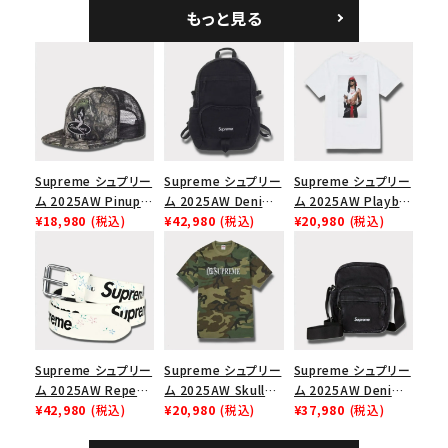
5パネルキャップ ブラ
ークインデニム クラ
もっと見る
ック
シックロゴ 6パネルキ
ャップ ブラック
Supreme シュプリー
Supreme シュプリー
Supreme シュプリー
ム 2025AW Pinup
ム 2025AW Denim
ム 2025AW Playboi
Mesh Back 5-Panel
¥18,980
(税込)
Backpack デニム バ
¥42,980
(税込)
Carti Tee プレイボ
¥20,980
(税込)
Capピンアップ メッシ
ックパック ブラック
ーイカーティ Tシャツ
ュバック 5パネルキャ
ホワイト
ップ トゥルーティン
バーHTC フォールカ
モ
Supreme シュプリー
Supreme シュプリー
Supreme シュプリー
ム 2025AW Repeat
ム 2025AW Skull
ム 2025AW Denim
Leather Belt リピー
¥42,980
(税込)
Tee スカル Tシャ
¥20,980
(税込)
Shoulder Bag デニ
¥37,980
(税込)
ト レザー ベルト フロ
ツ ウッドランドカモ
ム ショルダーバッグ