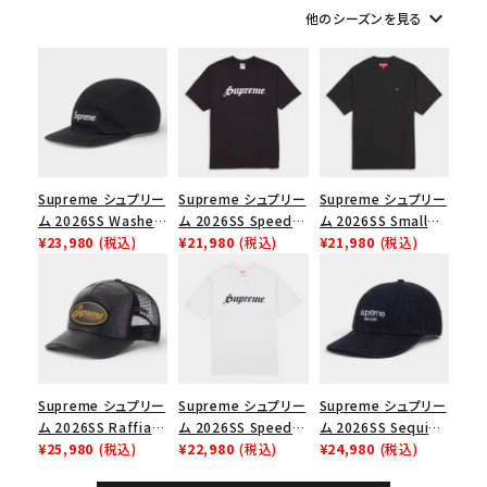
keyboard_arrow_down
他のシーズンを見る
シーズンから探す
並び順
価格から探す
Supreme シュプリー
Supreme シュプリー
Supreme シュプリー
円 ～
円
ム 2026SS Washed
ム 2026SS Speed
ム 2026SS Small
Chino Twill Camp
¥23,980
(税込)
Tee スピードTシャツ
¥21,980
(税込)
Box Tee スモールボ
¥21,980
(税込)
Cap ウォッシュド チ
ブラック
ックスTシャツ ブラッ
在庫のない商品を表示する
ノツイル キャンプキャ
ク
ップ ブラック
絞り込んで検索する
Supreme シュプリー
Supreme シュプリー
Supreme シュプリー
ム 2026SS Raffia
ム 2026SS Speed
ム 2026SS Sequin
Mesh Back 5-Panel
¥25,980
(税込)
Tee スピードTシャツ
¥22,980
(税込)
Denim Classic
¥24,980
(税込)
ラフィアメッシュバック
ホワイト
Logo 6-Panel シ