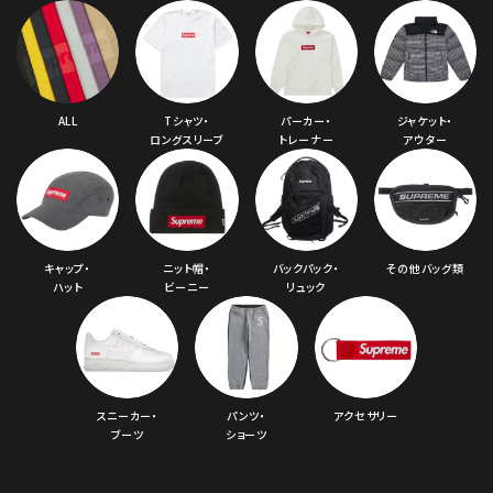
ALL
Tシャツ・
パーカー・
ジャケット・
ロングスリーブ
トレーナー
アウター
キャップ・
ニット帽・
バックパック・
その他バッグ類
ハット
ビーニー
リュック
スニーカー・
パンツ・
アクセサリー
ブーツ
ショーツ