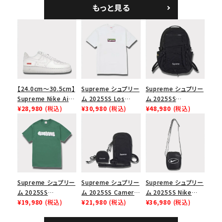
ーラル
ブラック
もっと見る
【24.0cm～30.5cm】
Supreme シュプリー
Supreme シュプリー
Supreme Nike Air
ム 2025SS Los
ム 2025SS
Force 1 Low シュプ
¥28,980
(税込)
Angeles Fire Relief
¥30,980
(税込)
Backpack バックパッ
¥48,980
(税込)
リーム ナイキエアフォ
Box Logo Tee ファ
ク ブラック 黒
ース１スニーカー シ
イヤーリリーフボック
ューズ ホワイト
スロゴTシャツ ホワ
イト 白
Supreme シュプリー
Supreme シュプリー
Supreme シュプリー
ム 2025SS
ム 2025SS Camera
ム 2025SS Nike
Homerun Tee ホー
¥19,980
(税込)
Bag + Mini Pouch
¥21,980
(税込)
Leather Shoulder
¥36,980
(税込)
ムランTシャツ ライト
カメラバッグ ミニポー
Bag ナイキレザーシ
パイン
チ ブラック 黒
ョルダーバッグ ブラッ