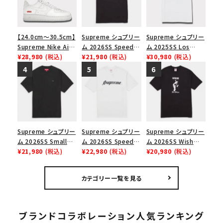
【24.0cm～30.5cm】
Supreme シュプリー
Supreme シュプリー
Supreme Nike Air
ム 2026SS Speed
ム 2025SS Los
Force 1 Low シュプ
¥28,980
(税込)
Tee スピードTシャツ
¥21,980
(税込)
Angeles Fire Relief
¥30,980
(税込)
リーム ナイキエアフォ
ブラック
Box Logo Tee ファ
ース１スニーカー シ
イヤーリリーフボック
ューズ ホワイト
スロゴTシャツ ホワ
イト 白
Supreme シュプリー
Supreme シュプリー
Supreme シュプリー
ム 2026SS Small
ム 2026SS Speed
ム 2026SS Wish
Box Tee スモールボ
¥21,980
(税込)
Tee スピードTシャツ
¥22,980
(税込)
Tee ウィッシュTシ
¥20,980
(税込)
ックスTシャツ ブラッ
ホワイト
ャツ ブラック
ク
カテゴリー一覧を見る
ブランドコラボレーション人気ランキング