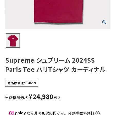
ル
NEW ITEMS
CATEGORY
Tシャツ・ロングスリーブ
パーカー・トレーナー
ジャケット・アウター
Supreme シュプリーム 2024SS
キャップ・ハット
Paris Tee パリTシャツ カーディナル
ニット帽・ビーニー
商品番号
gd14659
バックパック・リュック
¥
24,980
その他バッグ類
当店特別価格
税込
スニーカー・ブーツ
なら
月々8,326円
から。分割手数料無料