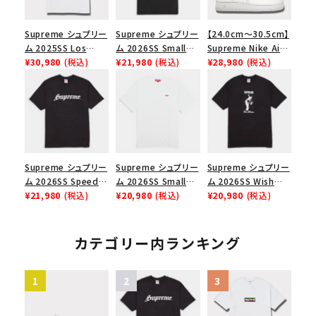
Supreme シュプリー
Supreme シュプリー
【24.0cm～30.5cm】
ム 2025SS Los
ム 2026SS Small
Supreme Nike Air
Angeles Fire Relief
¥30,980
(税込)
Box Tee スモールボ
¥21,980
(税込)
Force 1 Low シュプ
¥28,980
(税込)
Box Logo Tee ファ
ックスTシャツ ブラッ
リーム ナイキエアフォ
イヤーリリーフボック
ク
ース１スニーカー シ
スロゴTシャツ ホワ
ューズ ホワイト
イト 白
Supreme シュプリー
Supreme シュプリー
Supreme シュプリー
ム 2026SS Speed
ム 2026SS Small
ム 2026SS Wish
Tee スピードTシャツ
¥21,980
(税込)
Box Tee スモールボ
¥20,980
(税込)
Tee ウィッシュTシ
¥20,980
(税込)
ブラック
ックスTシャツ ホワイ
ャツ ブラック
ト
カテゴリー内ランキング