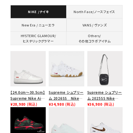
NIKE /ナイキ
North Face/ノースフェイス
VANS / ヴァンズ
New Era / ニューエラ
HYSTERIC GLAMOUR/
Others/
ヒステリックグラマー
その他コラボアイテム
【24.0cm～30.5cm】
Supreme シュプリー
Supreme シュプリー
Supreme Nike Air
ム 2026SS Nike
ム 2025SS Nike
Force 1 Low シュプ
¥28,980
(税込)
SB Air Max 2 CB 94
¥34,980
(税込)
Leather Shoulder
¥36,980
(税込)
リーム ナイキエアフォ
Low SP ナイキ SB
Bag ナイキレザーシ
ース１スニーカー シ
エアマックス2 CB 94
ョルダーバッグ ブラッ
ューズ ホワイト
ロー SP ホワイト
ク 黒