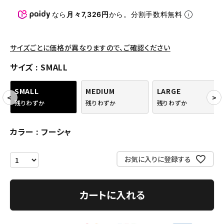
パンツ・ショーツ
なら
月々7,326円
から。分割手数料無料
アクセサリー
COLLABORATION BRAND
サイズごとに価格が異なりますので、ご確認ください
サイズ
SMALL
SEASON
SMALL
MEDIUM
LARGE
CONTENTS
残りわずか
残りわずか
残りわずか
ACCOUNT MENU
カラー
フーシャ
ようこそ ゲスト 様
お気に入りに登録する
meeting_room
person
ログイン
会員登録
カートに入れる
Follow us