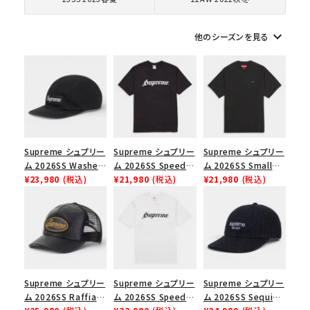
keyboard_arrow_down
シーズンから探す
他のシーズンを見る
並び順
価格から探す
円 ～
円
Supreme シュプリー
Supreme シュプリー
Supreme シュプリー
ム 2026SS Washed
ム 2026SS Speed
ム 2026SS Small
Chino Twill Camp
¥23,980
(税込)
Tee スピードTシャツ
¥21,980
(税込)
Box Tee スモールボ
¥21,980
(税込)
在庫のない商品を表示する
Cap ウォッシュド チ
ブラック
ックスTシャツ ブラッ
ノツイル キャンプキャ
ク
絞り込んで検索する
ップ ブラック
Supreme シュプリー
Supreme シュプリー
Supreme シュプリー
ム 2026SS Raffia
ム 2026SS Speed
ム 2026SS Sequin