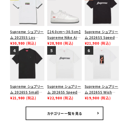
Supreme シュプリー
【24.0cm～30.5cm】
Supreme シュプリー
ム 2025SS Los
Supreme Nike Air
ム 2026SS Speed
Angeles Fire Relief
¥30,980
(税込)
Force 1 Low シュプ
¥28,980
(税込)
Tee スピードTシャツ
¥21,980
(税込)
Box Logo Tee ファ
リーム ナイキエアフォ
ブラック
イヤーリリーフボック
ース１スニーカー シ
スロゴTシャツ ホワ
ューズ ホワイト
イト 白
Supreme シュプリー
Supreme シュプリー
Supreme シュプリー
ム 2026SS Small
ム 2026SS Speed
ム 2026SS Wish
Box Tee スモールボ
¥21,980
(税込)
Tee スピードTシャツ
¥22,980
(税込)
Tee ウィッシュTシ
¥19,980
(税込)
ックスTシャツ ブラッ
ホワイト
ャツ ホワイト
ク
カテゴリー一覧を見る