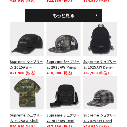
Mesh Back 5-Panel
¥25,980
(税込)
Tee スピードTシャツ
¥22,980
(税込)
Denim Classic
¥24,980
(税込)
ラフィアメッシュバック
ホワイト
Logo 6-Panel シ
5パネルキャップ ブラ
ークインデニム クラ
もっと見る
ック
シックロゴ 6パネルキ
ャップ ブラック
Supreme シュプリー
Supreme シュプリー
Supreme シュプリー
ム 2025AW
ム 2025AW Pinup
ム 2025AW Denim
Overdyed Camp
¥23,980
(税込)
Mesh Back 5-Panel
¥18,980
(税込)
Backpack デニム バ
¥47,980
(税込)
Cap オーバーダイド
Capピンアップ メッシ
ックパック ブラック
キャンプキャップ ブ
ュバック 5パネルキャ
ラック
ップ トゥルーティン
バーHTC フォールカ
モ
Supreme シュプリー
Supreme シュプリー
Supreme シュプリー
ム 2025AW Skull
ム 2025AW Denim
ム 2025AW Harris
Tee スカル Tシャ
¥20,980
(税込)
Shoulder Bag デニ
¥37,980
(税込)
Tweed Camp Cap
¥24,980
(税込)