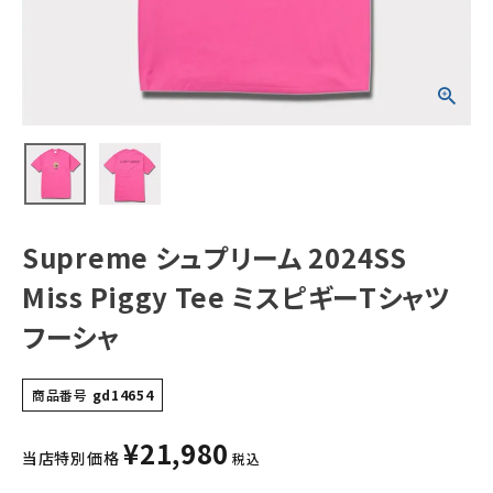
ツ フーシャ
NEW ITEMS
CATEGORY
Tシャツ・ロングスリーブ
パーカー・トレーナー
ジャケット・アウター
Supreme シュプリーム 2024SS
キャップ・ハット
Miss Piggy Tee ミスピギーTシャツ
ニット帽・ビーニー
フーシャ
バックパック・リュック
商品番号
gd14654
その他バッグ類
¥
21,980
スニーカー・ブーツ
当店特別価格
税込