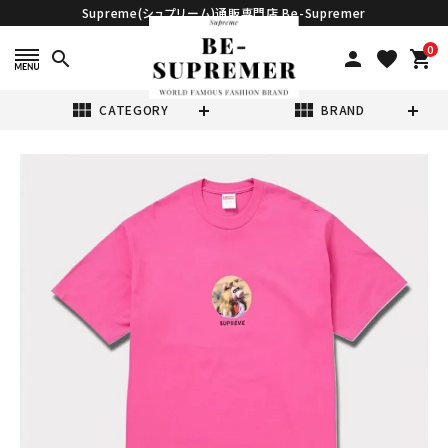
Supreme(シュプリーム)通販専門店 Be-Supremer
0
search
person
favorite
shopping_cart
view_module
view_module
CATEGORY
BRAND
search
Supreme シュプ
リーム 2024SS
Miss Piggy Tee
¥17,980
(税込)
ミスピギーTシャ