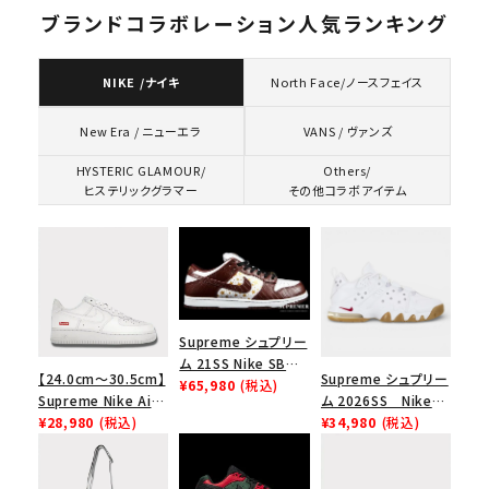
ブランドコラボレーション人気ランキング
NIKE /ナイキ
North Face/ノースフェイス
VANS / ヴァンズ
New Era / ニューエラ
HYSTERIC GLAMOUR/
Others/
ヒステリックグラマー
その他コラボアイテム
Supreme シュプリー
ム 21SS Nike SB
【24.0cm～30.5cm】
Supreme シュプリー
Dunk Low ナイキSB
¥65,980
(税込)
Supreme Nike Air
ム 2026SS Nike
ダンクロウ スニーカ
Force 1 Low シュプ
¥28,980
(税込)
SB Air Max 2 CB 94
¥34,980
(税込)
ー ブラウン
リーム ナイキエアフォ
Low SP ナイキ SB
ース１スニーカー シ
エアマックス2 CB 94
ューズ ホワイト
ロー SP ホワイト