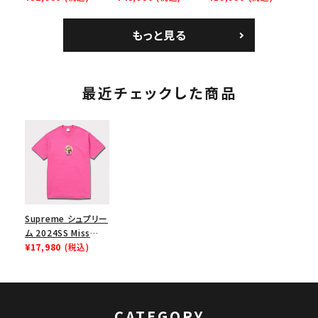
Jersey バンダナ フッ
ク ブラック 黒
ムランTシャツ ライト
トボール ジャージ ホ
パイン
もっと見る
ワイト
最近チェックした商品
Supreme シュプリー
ム 2024SS Miss
Piggy Tee ミスピギ
¥17,980
(税込)
ーTシャツ フーシャ
CATEGORY