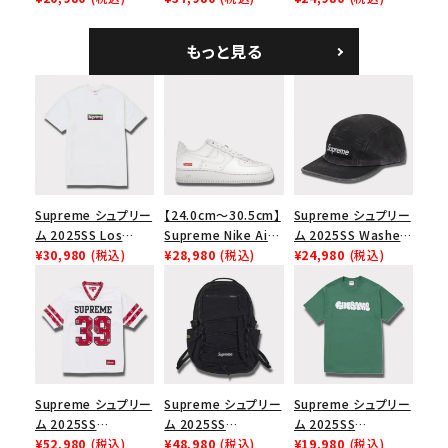
ツ ウッドランドカモ
ム ショルダーバッグ
ハリスツイード キャ
ブラック
ンプキャップ ブラック
もっと見る
Supreme シュプリー
【24.0cm～30.5cm】
Supreme シュプリー
ム 2025SS Los
Supreme Nike Air
ム 2025SS Washed
Angeles Fire Relief
¥30,980
(税込)
Force 1 Low シュプ
¥28,980
(税込)
Chino Twill Camp
¥24,980
(税込)
Box Logo Tee ファ
リーム ナイキエアフォ
Cap ウォッシュチノツ
イヤーリリーフボック
ース１スニーカー シ
イルキャンプキャップ
スロゴTシャツ ホワ
ューズ ホワイト
ブラック 黒
イト 白
Supreme シュプリー
Supreme シュプリー
Supreme シュプリー
ム 2025SS
ム 2025SS
ム 2025SS
Bandana Football
¥52,980
(税込)
Backpack バックパッ
¥48,980
(税込)
Homerun Tee ホー
¥19,980
(税込)