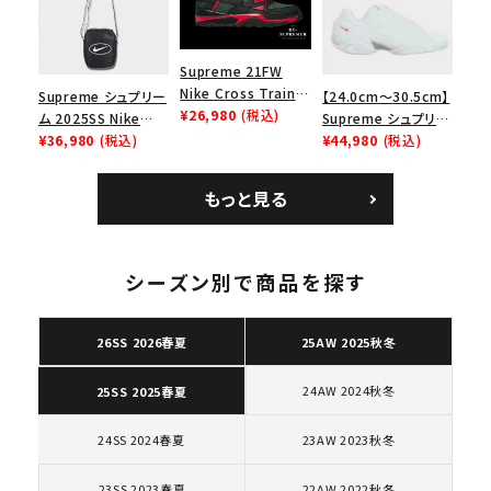
Supreme 21FW
Nike Cross Trainer
Supreme シュプリー
【24.0cm～30.5cm】
Low ナイキクロスト
¥26,980
(税込)
ム 2025SS Nike
Supreme シュプリー
レイナーロウ シュー
Leather Shoulder
¥36,980
(税込)
ム 2023AW Nike
¥44,980
(税込)
ズ ブラック
Bag ナイキレザーシ
Courtposite ナイキ
ョルダーバッグ ブラッ
コートポジット スニー
もっと見る
ク 黒
カー ホワイト 白
キーワードから探す
シーズン別で商品を探す
search
人気ワード
2026SS
2025AW
2025SS
Tシャツ・ロングスリーブ
26SS 2026春夏
25AW 2025秋冬
キャップ・ハット
パーカー・クルーネック
ショルダー・ウエストバッグ
ボックスロゴ
ブラックスウェット
24AW 2024秋冬
25SS 2025春夏
カテゴリーから探す
24SS 2024春夏
23AW 2023秋冬
コラボレーションブランドから探す
23SS 2023春夏
22AW 2022秋冬