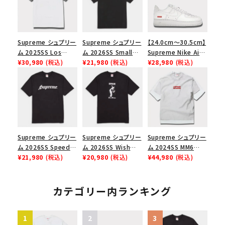
Supreme シュプリー
Supreme シュプリー
【24.0cm～30.5cm】
ム 2025SS Los
ム 2026SS Small
Supreme Nike Air
Angeles Fire Relief
¥30,980
(税込)
Box Tee スモールボ
¥21,980
(税込)
Force 1 Low シュプ
¥28,980
(税込)
Box Logo Tee ファ
ックスTシャツ ブラッ
リーム ナイキエアフォ
イヤーリリーフボック
ク
ース１スニーカー シ
スロゴTシャツ ホワ
ューズ ホワイト
イト 白
Supreme シュプリー
Supreme シュプリー
Supreme シュプリー
ム 2026SS Speed
ム 2026SS Wish
ム 2024SS MM6
Tee スピードTシャツ
¥21,980
(税込)
Tee ウィッシュTシ
¥20,980
(税込)
Maison Margiela
¥44,980
(税込)
ブラック
ャツ ブラック
Box Logo Tee MM6
メゾンマルジェラボッ
クスロゴTシャツ ホ
カテゴリー内ランキング
ワイト 白