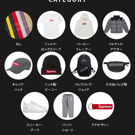
ALL
Tシャツ・
パーカー・
ジャケット・
ロングスリーブ
トレーナー
アウター
キャップ・
ニット帽・
バックパック・
その他バッグ類
ハット
ビーニー
リュック
スニーカー・
パンツ・
アクセサリー
ブーツ
ショーツ