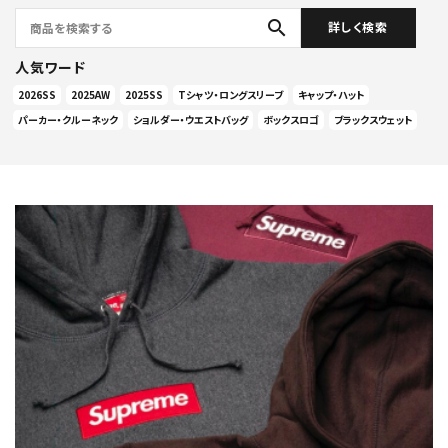
search
詳しく検索
人気ワード
2026SS
2025AW
2025SS
Tシャツ・ロングスリーブ
キャップ・ハット
パーカー・クルーネック
ショルダー・ウエストバッグ
ボックスロゴ
ブラックスウェット