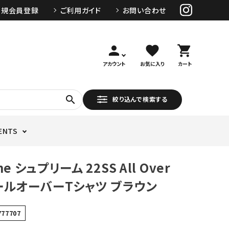
新規会員登録
ご利用ガイド
お問い合わせ
person
favorite
shopping_cart
アカウント
お気に入り
カート
search
絞り込んで検索する
ENTS
e シュプリーム 22SS All Over
オールオーバーTシャツ ブラウン
777707