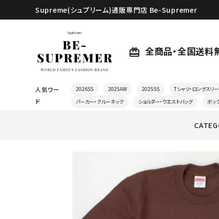
Supreme(シュプリーム)通販専門店 Be-Supremer
全商品・全国送料
card_giftcard
人気ワー
2026SS
2025AW
2025SS
Tシャツ・ロングスリー
ド
パーカー・クルーネック
ショルダー・ウエストバッグ
ボッ
CATEG
search