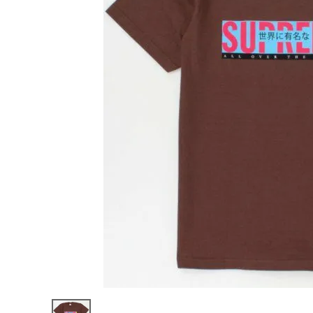
Supreme
シュプリー
ム 22SS
¥15,980
All Over
(税込)
Tee オー
ルオーバ
ーTシャツ
ブラウン
NEW ITEMS
CATEGORY
Tシャツ・ロングスリーブ
パーカー・トレーナー
ジャケット・アウター
キャップ・ハット
ニット帽・ビーニー