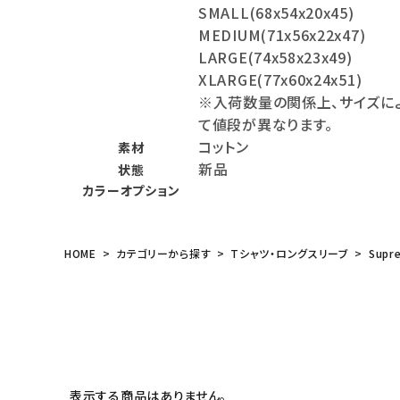
SMALL(68x54x20x45)
meeting_room
person
ログイン
会員登録
MEDIUM(71x56x22x47)
LARGE(74x58x23x49)
XLARGE(77x60x24x51)
Follow us
※入荷数量の関係上、サイズに
て値段が異なります。
コットン
素材
新品
状態
カラーオプション
HOME
カテゴリーから探す
Tシャツ・ロングスリーブ
Supr
表示する商品はありません。