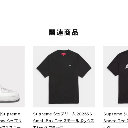
関連商品
カテゴリーから探す
コラボレーションブ
rch
】Supreme
Supreme シュプリーム 2026SS
Supreme 
価格から探す
人気ワード
1 Low シュプリ
Small Box Tee スモールボックス
Speed Te
ース１スニー
Tシャツ ブラック
ック
2026SS
2025AW
2025S