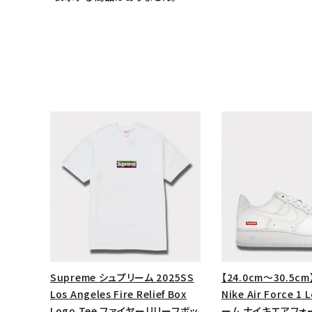
キーワードから探す
sea
Supreme シュプリーム 2025SS
【24.0cm～30.5cm
シーズンから探す
Los Angeles Fire Relief Box
Nike Air Force 
Logo Tee ファイヤーリリーフボッ
ーム ナイキエアフォ