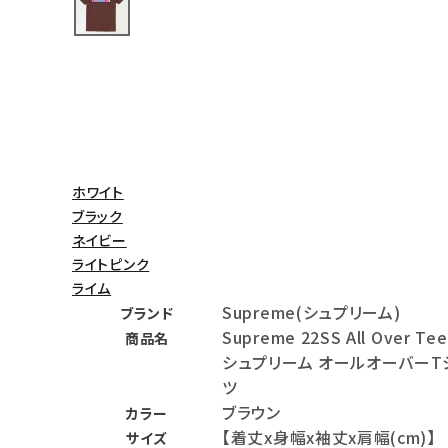
バックパック・リュック
その他バッグ類
スニーカー・ブーツ
パンツ・ショーツ
ホワイト
アクセサリー
ブラック
ネイビー
COLLABORATION BRAND
ライトピンク
ライム
SEASON
Supreme(シュプリーム)
ブランド
Supreme 22SS All Over Tee
商品名
CONTENTS
シュプリーム オールオーバーT
ツ
ACCOUNT MENU
ブラウン
カラー
ようこそ ゲスト 様
【着丈x身幅x袖丈x肩幅(cm)】
サイズ