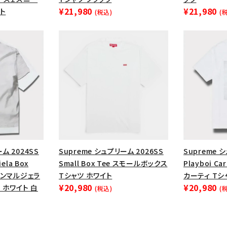
円 ～
円
¥21,980
¥21,980
ト
(税込)
(
Tシャツ・ロングスリーブ
キャ
パーカー・クルーネック
ショル
ボックスロゴ
ブラックスウェッ
在庫のない商品を表示する
絞り込んで検索する
ム 2024SS
Supreme シュプリーム 2026SS
Supreme 
ela Box
Small Box Tee スモールボックス
Playboi C
メゾンマルジェラ
Tシャツ ホワイト
カーティ Tシ
¥20,980
¥20,980
 ホワイト 白
(税込)
(