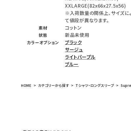
XXLARGE(82x66x27.5x56)
meeting_room
person
ログイン
会員登録
※入荷数量の関係上、サイズに
て値段が異なります。
コットン
素材
Follow us
新品未使用
状態
ブラック
カラーオプション
サージュ
ライトパープル
ブルー
HOME
カテゴリーから探す
Tシャツ・ロングスリーブ
Supr