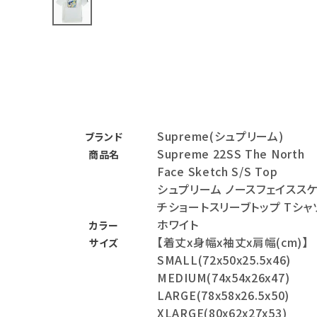
バックパック・リュック
その他バッグ類
スニーカー・ブーツ
パンツ・ショーツ
Supreme(シュプリーム)
ブランド
アクセサリー
Supreme 22SS The North
商品名
Face Sketch S/S Top
COLLABORATION BRAND
シュプリーム ノースフェイスス
チショートスリーブトップ Tシャ
SEASON
ホワイト
カラー
【着丈x身幅x袖丈x肩幅(cm)】
サイズ
CONTENTS
SMALL(72x50x25.5x46)
MEDIUM(74x54x26x47)
ACCOUNT MENU
LARGE(78x58x26.5x50)
ようこそ ゲスト 様
XLARGE(80x62x27x53)