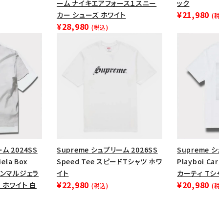
ーム ナイキエアフォース１スニー
ック
円 ～
円
¥21,980
Tシャツ・ロングスリーブ
キャ
カー シューズ ホワイト
(
¥28,980
(税込)
パーカー・クルーネック
ショル
ボックスロゴ
ブラックスウェッ
在庫のない商品を表示する
絞り込んで検索する
ム 2024SS
Supreme シュプリーム 2026SS
Supreme 
ela Box
Speed Tee スピードTシャツ ホワ
Playboi C
メゾンマルジェラ
イト
カーティ Tシ
¥22,980
¥20,980
 ホワイト 白
(税込)
(