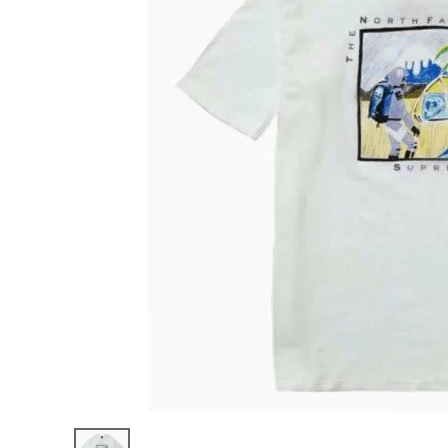
Supreme
シュプリー
ム 22SS
¥15,980
The
(税込)
North
Face
Sketch
S/S Top
ノースフェ
イススケッ
NEW ITEMS
チショート
スリーブト
ップ Tシャ
ツ ホワイ
CATEGORY
ト
Tシャツ・ロングスリーブ
パーカー・トレーナー
ジャケット・アウター
キャップ・ハット
ニット帽・ビーニー