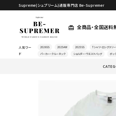
Supreme(シュプリーム)通販専門店 Be-Supremer
全商品・全国送料
card_giftcard
人気ワー
2026SS
2025AW
2025SS
Tシャツ・ロングスリー
ド
パーカー・クルーネック
ショルダー・ウエストバッグ
ボッ
CATEG
search