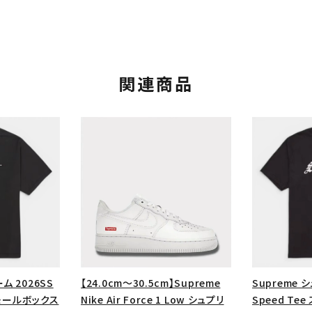
関連商品
カテゴリーから探す
コラボレーションブ
rch
ム 2026SS
【24.0cm～30.5cm】Supreme
Supreme 
価格から探す
人気ワード
 スモールボックス
Nike Air Force 1 Low シュプリ
Speed Te
2026SS
2025AW
2025S