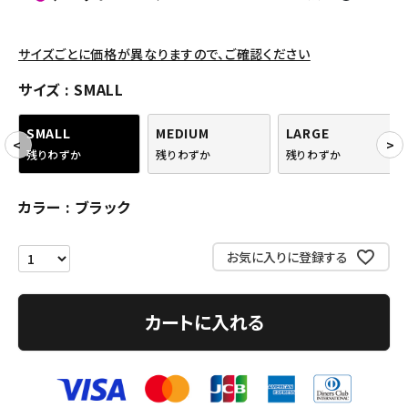
パンツ・ショーツ
アクセサリー
サイズごとに価格が異なりますので、ご確認ください
COLLABORATION BRAND
サイズ
SMALL
SEASON
SMALL
MEDIUM
LARGE
残りわずか
残りわずか
残りわずか
CONTENTS
カラー
ブラック
ACCOUNT MENU
ようこそ ゲスト 様
お気に入りに登録する
meeting_room
person
ログイン
会員登録
カートに入れる
Follow us