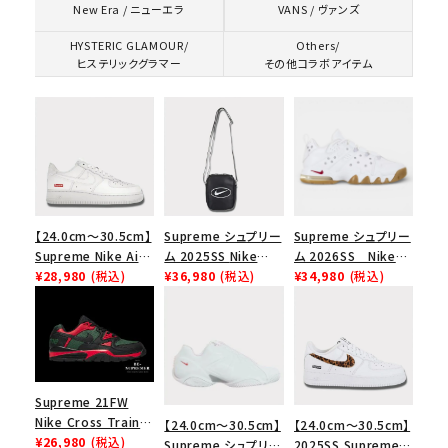
VANS / ヴァンズ
New Era / ニューエラ
HYSTERIC GLAMOUR/
Others/
ヒステリックグラマー
その他コラボアイテム
【24.0cm～30.5cm】
Supreme シュプリー
Supreme シュプリー
Supreme Nike Air
ム 2025SS Nike
ム 2026SS Nike
Force 1 Low シュプ
¥28,980
(税込)
Leather Shoulder
¥36,980
(税込)
SB Air Max 2 CB 94
¥34,980
(税込)
リーム ナイキエアフォ
Bag ナイキレザーシ
Low SP ナイキ SB
ース１スニーカー シ
ョルダーバッグ ブラッ
エアマックス2 CB 94
ューズ ホワイト
ク 黒
ロー SP ホワイト
Supreme 21FW
Nike Cross Trainer
【24.0cm～30.5cm】
【24.0cm～30.5cm】
Low ナイキクロスト
¥26,980
(税込)
Supreme シュプリー
2025SS Supreme