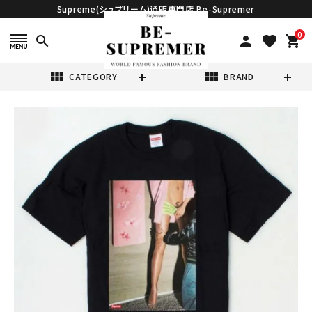
Supreme(シュプリーム)通販専門店 Be-Supremer
0
search
person
favorite
shopping_cart
view_module
view_module
CATEGORY
BRAND
search
Supreme シュプ
リーム 22SS
Model Tee モデ
¥19,980
(税込)
ルTシャツ ブラッ