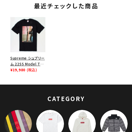
ト
最近チェックした商品
Supreme シュプリー
ム 22SS Model Tee
モデルTシャツ ブラッ
¥19,980
(税込)
ク
CATEGORY