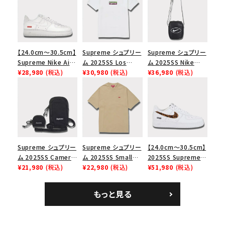
【24.0cm～30.5cm】
Supreme シュプリー
Supreme シュプリー
Supreme Nike Air
ム 2025SS Los
ム 2025SS Nike
Force 1 Low シュプ
¥28,980
(税込)
Angeles Fire Relief
¥30,980
(税込)
Leather Shoulder
¥36,980
(税込)
リーム ナイキエアフォ
Box Logo Tee ファ
Bag ナイキレザーシ
ース１スニーカー シ
イヤーリリーフボック
ョルダーバッグ ブラッ
ューズ ホワイト
スロゴTシャツ ホワ
ク 黒
イト 白
Supreme シュプリー
Supreme シュプリー
【24.0cm～30.5cm】
ム 2025SS Camera
ム 2025SS Small
2025SS Supreme
Bag + Mini Pouch
¥21,980
(税込)
Box Tee スモールボ
¥22,980
(税込)
GOODENOUGH
¥51,980
(税込)
カメラバッグ ミニポー
ックスTシャツ タン
Nike Air Force 1
チ ブラック 黒
Low AF1 シュプリー
もっと見る
ムグッドイナフ ナイキ
エアフォース１スニー
カー シューズ ホワイ