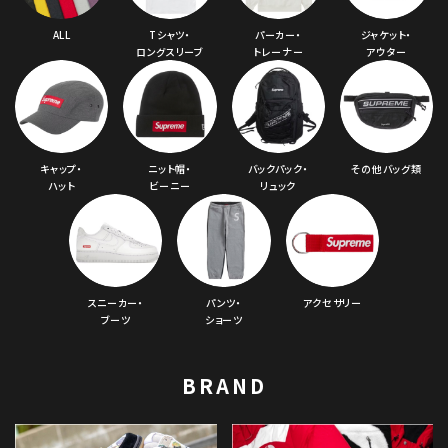
ALL
Tシャツ・
パーカー・
ジャケット・
ロングスリーブ
トレーナー
アウター
キャップ・
ニット帽・
バックパック・
その他バッグ類
ハット
ビーニー
リュック
スニーカー・
パンツ・
アクセサリー
ブーツ
ショーツ
BRAND