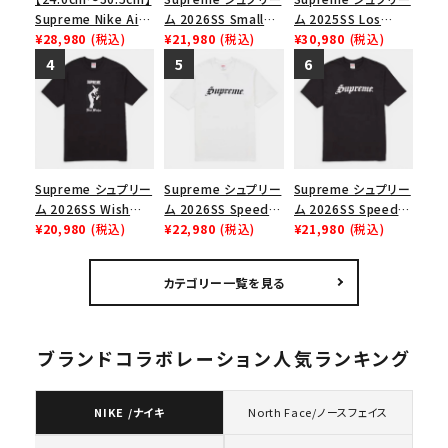
Supreme Nike Air
ム 2026SS Small
ム 2025SS Los
Force 1 Low シュプ
¥28,980
(税込)
Box Tee スモールボ
¥21,980
(税込)
Angeles Fire Relief
¥30,980
(税込)
リーム ナイキエアフォ
ックスTシャツ ブラッ
Box Logo Tee ファ
ース１スニーカー シ
ク
イヤーリリーフボック
ューズ ホワイト
スロゴTシャツ ホワ
イト 白
Supreme シュプリー
Supreme シュプリー
Supreme シュプリー
ム 2026SS Wish
ム 2026SS Speed
ム 2026SS Speed
Tee ウィッシュTシ
¥20,980
(税込)
Tee スピードTシャツ
¥22,980
(税込)
Tee スピードTシャツ
¥21,980
(税込)
ャツ ブラック
ホワイト
ブラック
カテゴリー一覧を見る
ブランドコラボレーション人気ランキング
NIKE /ナイキ
North Face/ノースフェイス