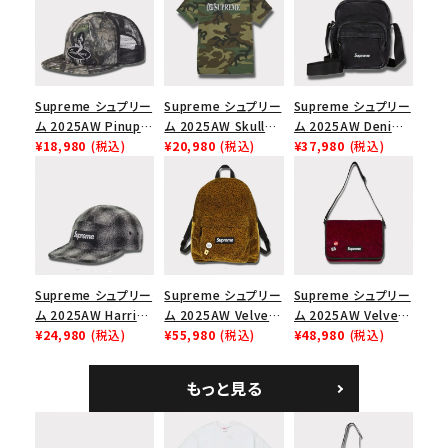
Supreme シュプリー
Supreme シュプリー
Supreme シュプリー
ム 2025AW Pinup
ム 2025AW Skull
ム 2025AW Denim
Mesh Back 5-Panel
¥18,980
(税込)
Tee スカル Tシャ
¥20,980
(税込)
Shoulder Bag デニ
¥37,980
(税込)
Capピンアップ メッシ
ツ ウッドランドカモ
ム ショルダーバッグ
ュバック 5パネルキャ
ブラック
ップ トゥルーティン
バーHTC フォールカ
モ
Supreme シュプリー
Supreme シュプリー
Supreme シュプリー
ム 2025AW Harris
ム 2025AW Velvet
ム 2025AW Velvet
Tweed Camp Cap
¥24,980
(税込)
Backpack ベルベッ
¥55,980
(税込)
Small Messenger
¥48,980
(税込)
ハリスツイード キャ
ト バックパック タンレ
Bag ベルベット スモ
ンプキャップ ブラック
オパード
ール メッセンジャー
もっと見る
バッグ レッドレオパー
ド