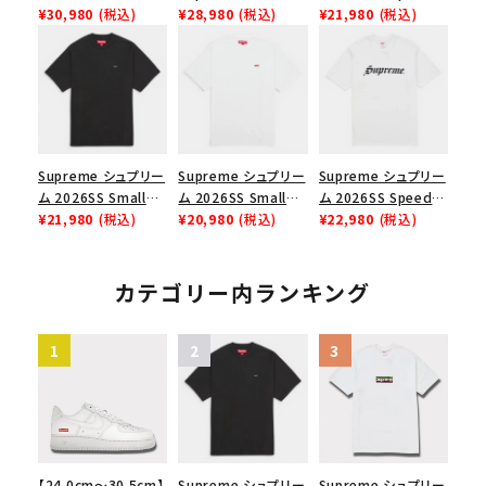
Angeles Fire Relief
¥30,980
(税込)
Force 1 Low シュプ
¥28,980
(税込)
Tee スピードTシャツ
¥21,980
(税込)
Box Logo Tee ファ
リーム ナイキエアフォ
ブラック
イヤーリリーフボック
ース１スニーカー シ
スロゴTシャツ ホワ
ューズ ホワイト
イト 白
Supreme シュプリー
Supreme シュプリー
Supreme シュプリー
ム 2026SS Small
ム 2026SS Small
ム 2026SS Speed
Box Tee スモールボ
¥21,980
(税込)
Box Tee スモールボ
¥20,980
(税込)
Tee スピードTシャツ
¥22,980
(税込)
ックスTシャツ ブラッ
ックスTシャツ ホワイ
ホワイト
ク
ト
カテゴリー内ランキング
【24.0cm～30.5cm】
Supreme シュプリー
Supreme シュプリー