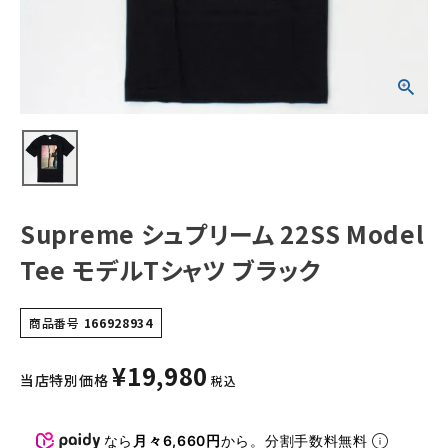
ク
NEW ITEMS
CATEGORY
Tシャツ・ロングスリーブ
パーカー・トレーナー
ジャケット・アウター
Supreme シュプリーム 22SS Model
キャップ・ハット
Tee モデルTシャツ ブラック
ニット帽・ビーニー
商品番号
166928934
バックパック・リュック
¥
19,980
その他バッグ類
当店特別価格
税込
スニーカー・ブーツ
なら
月々6,660円
から。分割手数料無料