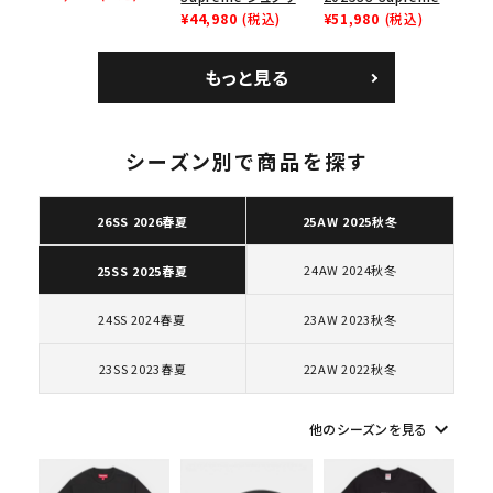
レイナーロウ シュー
ム 2023AW Nike
¥44,980
(税込)
GOODENOUGH
¥51,980
(税込)
ズ ブラック
Courtposite ナイキ
Nike Air Force 1
コートポジット スニー
Low AF1 シュプリー
もっと見る
カー ホワイト 白
ムグッドイナフ ナイキ
エアフォース１スニー
カー シューズ ホワイ
ト
シーズン別で商品を探す
キーワードから探す
26SS 2026春夏
25AW 2025秋冬
search
人気ワード
2026SS
2025AW
2025SS
Tシャツ・ロングスリーブ
24AW 2024秋冬
25SS 2025春夏
キャップ・ハット
パーカー・クルーネック
24SS 2024春夏
23AW 2023秋冬
ショルダー・ウエストバッグ
ボックスロゴ
ブラックスウェット
カテゴリーから探す
23SS 2023春夏
22AW 2022秋冬
コラボレーションブランドから探す
keyboard_arrow_down
他のシーズンを見る
シーズンから探す