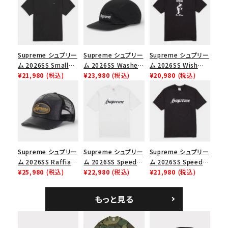
並び順
Supreme シュプリー
Supreme シュプリー
Supreme シュプリー
価格から探す
ム 2026SS Small
ム 2026SS Washed
ム 2026SS Wish
Box Tee スモールボ
¥21,980
(税込)
Chino Twill Camp
¥23,980
(税込)
Tee ウィッシュTシ
¥20,980
(税込)
円 ～
円
ックスTシャツ ブラッ
Cap ウォッシュド チ
ャツ ブラック
ク
ノツイル キャンプキャ
ップ ブラック
在庫のない商品を表示する
絞り込んで検索する
Supreme シュプリー
Supreme シュプリー
Supreme シュプリー
ム 2026SS Raffia
ム 2026SS Speed
ム 2026SS Speed
Mesh Back 5-Panel
¥25,980
(税込)
Tee スピードTシャツ
¥22,980
(税込)
Tee スピードTシャツ
¥21,980
(税込)
ラフィアメッシュバック
ホワイト
ブラック
5パネルキャップ ブラ
もっと見る
ック